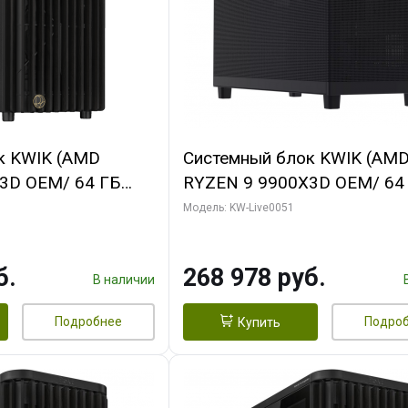
к KWIK (AMD
Системный блок KWIK (AM
3D OEM/ 64 ГБ
RYZEN 9 9900X3D OEM/ 64
 RTX5060Ti GAMING
ОЗУ/ Gigabyte RX9070 GAM
Модель: KW-Live0051
28bit 3xDP H/ 1
16GB GDDR6 256bit 2xDP 2
ГБ SSD)
б.
268 978 руб.
В наличии
Подробнее
Подро
Купить