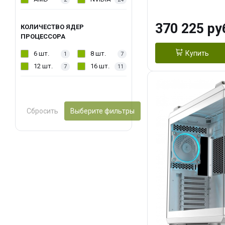
OC 16GB GDDR7
ТБ SSD)
370 225 ру
КОЛИЧЕСТВО ЯДЕР
ПРОЦЕССОРА
Купить
6 шт.
8 шт.
1
7
12 шт.
16 шт.
7
11
Сбросить
Выберите фильтры