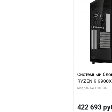
Системный бло
RYZEN 9 9900X
ОЗУ/ ASUS RTX
Модель: KW-Live0087
16GB GDDR7 256
ТБ SSD)
422 693 ру