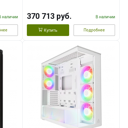
DMI
16GB GDDR7 256bit 3xDP HDMI/
960 ГБ SSD)
370 713 руб.
В наличии
В наличии
бнее
Подробнее
Купить