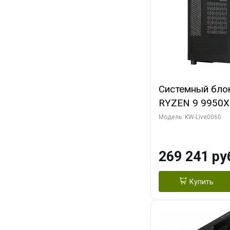
Системный бло
RYZEN 9 9950X
ОЗУ/ Gigabyte
Модель: KW-Live0060
OC 8GB GDDR7 1
ТБ SSD)
269 241 ру
Купить