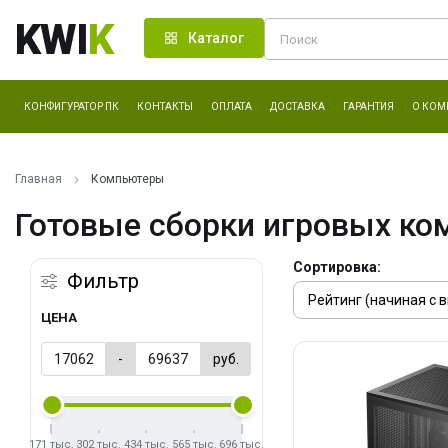
KWI
K
Каталог
КОНФИГУРАТОР ПК
КОНТАКТЫ
ОПЛАТА
ДОСТАВКА
ГАРАНТИЯ
О КОМ
Главная
Компьютеры
Готовые сборки игровых ко
Сортировка:
Фильтр
ЦЕНА
-
руб.
171 тыс.
302 тыс.
434 тыс.
565 тыс.
696 тыс.