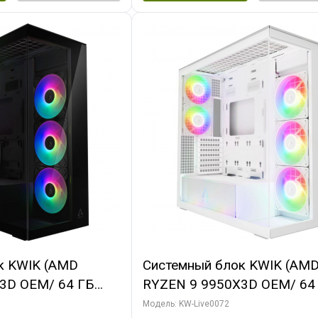
к KWIK (AMD
Системный блок KWIK (AM
3D OEM/ 64 ГБ
RYZEN 9 9950X3D OEM/ 64
X5080 GAMINGPRO
ОЗУ/ MSI RTX5080 VENTUS
Модель: KW-Live0072