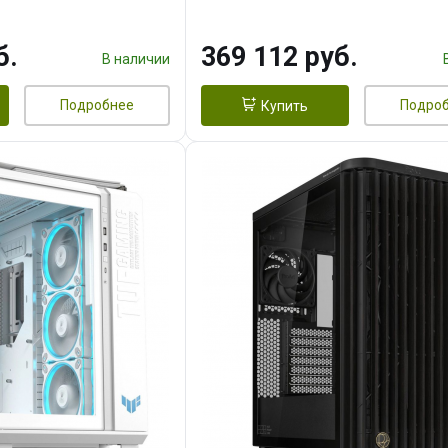
 256bit 3xDP HD/ 1
16GB GDDR7 256bit 3xDP H
3F/ 960 ГБ SSD)
б.
369 112 руб.
В наличии
Подробнее
Подро
Купить