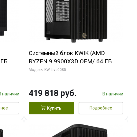
D
Системный блок KWIK (AMD
 ГБ
RYZEN 9 9900X3D OEM/ 64 ГБ
ING OC
ОЗУ/ ASUS RTX5080 PROART OC
Модель: KW-Live0085
xH/ 960
16GB GDDR7 256bit Type-C DP 2/
960 ГБ SSD)
419 818 руб.
В наличии
В наличии
бнее
Подробнее
Купить