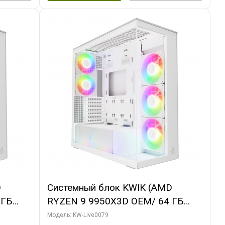
D
Системный блок KWIK (AMD
 ГБ
RYZEN 9 9950X3D OEM/ 64 ГБ
 3X
ОЗУ/ MSI RTX5080 SHADOW 3X OC
Модель: KW-Live0079