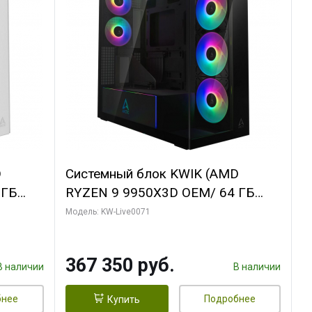
D
Системный блок KWIK (AMD
 ГБ
RYZEN 9 9950X3D OEM/ 64 ГБ
Y 3 OC
ОЗУ/ Palit RTX5080 GAMINGPRO
Модель: KW-Live0071
/ 960
OC 16GB GDDR7 256bit 3xDP HD/
960 ГБ SSD)
367 350 руб.
В наличии
В наличии
бнее
Подробнее
Купить