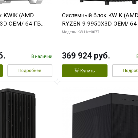
к KWIK (AMD
Системный блок KWIK (AM
3D OEM/ 64 ГБ
RYZEN 9 9950X3D OEM/ 64
 RTX5080 XTREME
ОЗУ/ Gigabyte RTX5080
Модель: KW-Live0077
GB GDDR7 256bit/
WINDFORCE OC V2 SFF 16G
GDDR7 256b/ 960 ГБ SSD)
б.
369 924 руб.
В наличии
Подробнее
Подро
Купить