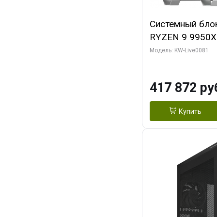
Системный бло
RYZEN 9 9950X
ОЗУ/ Gigabyte
Модель: KW-Live0081
WATERFORCE 16
1 ТБ SSD)
417 872 ру
Купить