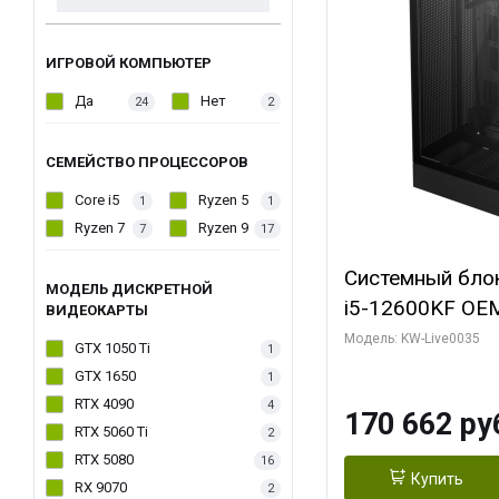
ИГРОВОЙ КОМПЬЮТЕР
Да
Нет
24
2
СЕМЕЙСТВО ПРОЦЕССОРОВ
Core i5
Ryzen 5
1
1
Ryzen 7
Ryzen 9
7
17
Системный блок 
МОДЕЛЬ ДИСКРЕТНОЙ
i5-12600KF OEM 
ВИДЕОКАРТЫ
7, C10 4EC/6PC/
Модель: KW-Live0035
GTX 1050 Ti
1
Sinotex GTX165
GTX 1650
1
GDDR6 DVI DP 
RTX 4090
4
170 662 ру
SSD)
RTX 5060 Ti
2
RTX 5080
16
Купить
RX 9070
2