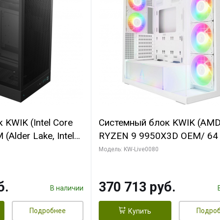
KWIK (Intel Core
Системный блок KWIK (AM
(Alder Lake, Intel
RYZEN 9 9950X3D OEM/ 64
/ 64 ГБ ОЗУ/ Ninja
ОЗУ/ Palit RTX5080 INFINIT
Модель: KW-Live0080
0 4GB 128bit
16GB GDDR7 256bit 3xDP H
HDMI 2/ 960 ГБ
ГБ SSD)
б.
370 713 руб.
В наличии
Подробнее
Подро
Купить