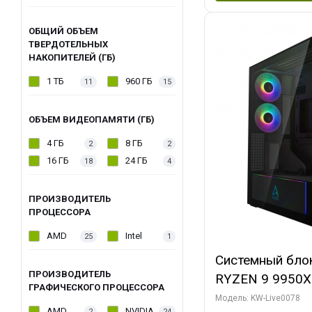
ОБЩИЙ ОБЪЕМ
ТВЕРДОТЕЛЬНЫХ
НАКОПИТЕЛЕЙ (ГБ)
1 ТБ
960 ГБ
11
15
ОБЪЕМ ВИДЕОПАМЯТИ (ГБ)
4 ГБ
8 ГБ
2
2
16 ГБ
24 ГБ
18
4
ПРОИЗВОДИТЕЛЬ
ПРОЦЕССОРА
AMD
Intel
25
1
Системный бло
ПРОИЗВОДИТЕЛЬ
RYZEN 9 9950X
ГРАФИЧЕСКОГО ПРОЦЕССОРА
ОЗУ/ Palit RT
Модель: KW-Live0078
AMD
NVIDIA
2
24