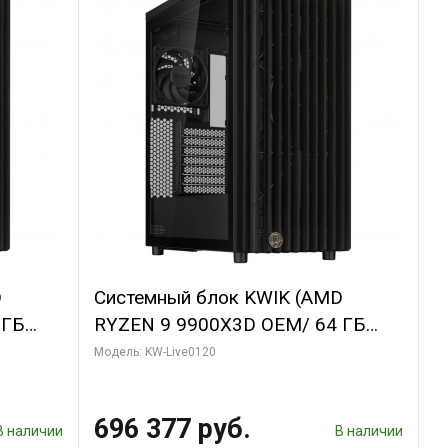
D
Системный блок KWIK (AMD
 ГБ
RYZEN 9 9900X3D OEM/ 64 ГБ
GDDR6X
ОЗУ/ Afox RTX4090 24GB GDDR6X
Модель: KW-Live0120
bo/ 960
384-Bit 3xDP HDMI ATX Turbo/ 1
ТБ SSD)
696 377 руб.
В наличии
В наличии