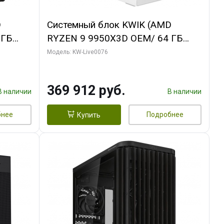
D
Системный блок KWIK (AMD
 ГБ
RYZEN 9 9950X3D OEM/ 64 ГБ
ОЗУ/ Gigabyte RTX5080
Модель: KW-Live0076
B
WINDFORCE OC SFF 16GB GDDR7
256bit / 960 ГБ SSD)
369 912 руб.
В наличии
В наличии
бнее
Подробнее
Купить