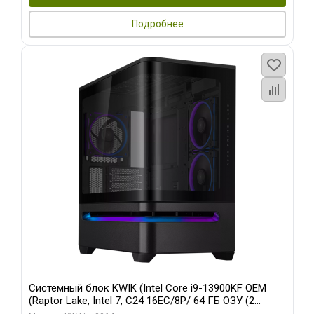
Подробнее
Системный блок KWIK (Intel Core i9-13900KF OEM
(Raptor Lake, Intel 7, C24 16EC/8P/ 64 ГБ ОЗУ (2
модуля)/ ASUS RTX5080 PROART OC 16GB GDDR7