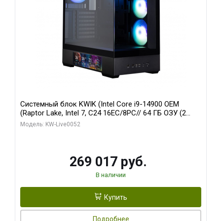
Системный блок KWIK (Intel Core i9-14900 OEM
(Raptor Lake, Intel 7, C24 16EC/8PC// 64 ГБ ОЗУ (2
модуля)/ Palit RTX5080 GAMINGPRO OC 16GB GDDR7
Модель: KW-Live0052
256bit 3xDP HD/ 512 ГБ SSD)
269 017 руб.
В наличии
Купить
Подробнее