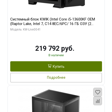
Системный блок KWIK (Intel Core i5-13600KF OEM
(Raptor Lake, Intel 7, C14 8EC/6PC/ 16 ГБ ОЗУ (2
модуля)/ Palit RTX5080 GAMINGPRO OC 16GB GDDR7
Модель: KW-Live0041
256bit 3xDP HD/ 512 ГБ SSD)
219 792 руб.
В наличии
Купить
Подробнее