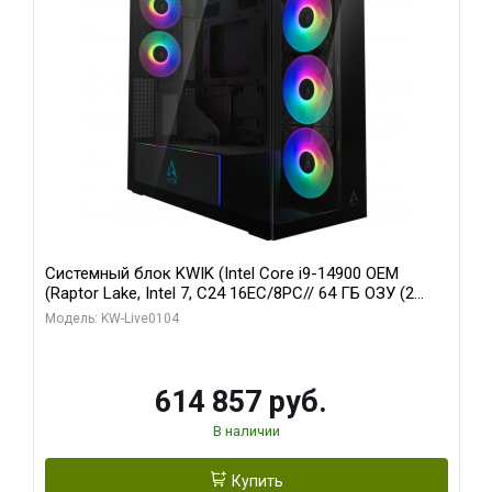
Системный блок KWIK (Intel Core i9-14900 OEM
(Raptor Lake, Intel 7, C24 16EC/8PC// 64 ГБ ОЗУ (2
модуля)/ Afox RTX4090 24GB GDDR6X 384-Bit 3xDP
Модель: KW-Live0104
HDMI ATX Turbo/ 1 ТБ SSD)
614 857 руб.
В наличии
Купить