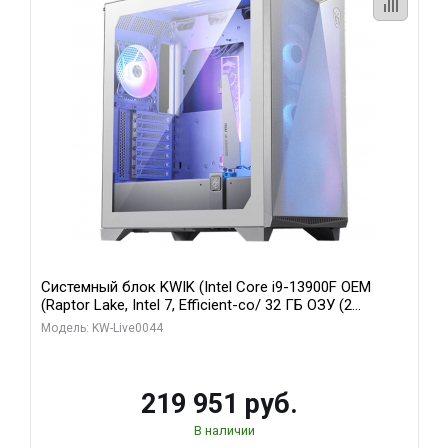
Системный блок KWIK (Intel Core i9-13900F OEM
(Raptor Lake, Intel 7, Efficient-co/ 32 ГБ ОЗУ (2
модуля)/ Gigabyte RTX5070Ti AERO OC 16GB GDDR7
Модель: KW-Live0044
256bit 3xDP HD/ 512 ГБ SSD)
219 951 руб.
В наличии