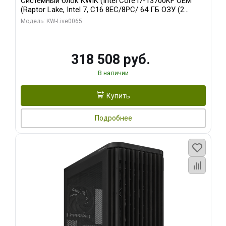
Системный блок KWIK (Intel Core i7-13700KF OEM
(Raptor Lake, Intel 7, C16 8EC/8PC/ 64 ГБ ОЗУ (2
модуля)/ ASUS RTX5080 PROART OC 16GB GDDR7
Модель: KW-Live0065
256bit Type-C DP 2/ 1 ТБ SSD)
318 508 руб.
В наличии
Купить
Подробнее