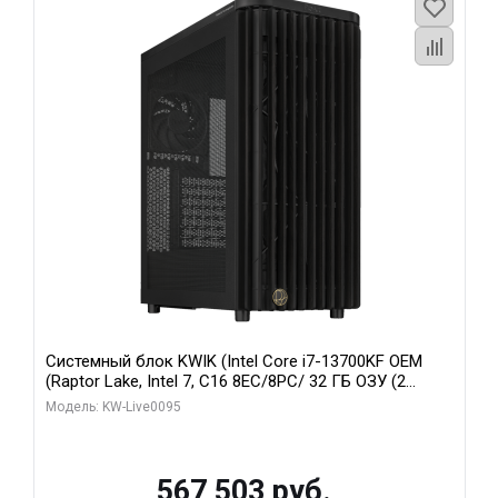
Системный блок KWIK (Intel Core i7-13700KF OEM
(Raptor Lake, Intel 7, C16 8EC/8PC/ 32 ГБ ОЗУ (2
модуля)/ Afox RTX4090 24GB GDDR6X 384-Bit 3xDP
Модель: KW-Live0095
HDMI ATX Turbo/ 512 ГБ SSD)
567 503 руб.