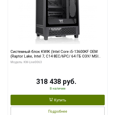
Системный блок KWIK (Intel Core i5-13600KF OEM
(Raptor Lake, Intel 7, C14 8EC/6PC/ 64 ГБ ОЗУ/ MSI
RTX5080 VENTUS 3X OC 16GB GDDR7 256bit 3xDP
Модель: KW-Live0063
HDMI/ 512 ГБ SSD)
318 438 руб.
В наличии
Купить
Подробнее