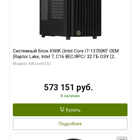
Системный блок KWIK (Intel Core i7-13700KF OEM
(Raptor Lake, Intel 7, C16 8EC/8PC/ 32 ГБ ОЗУ (2
модуля)/ Afox RTX4090 24GB GDDR6X 384-Bit 3xDP
Модель: KW-Live0102
HDMI ATX Turbo/ 960 ГБ SSD)
573 151 руб.
В наличии
Купить
Подробнее