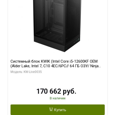
Системный блок KWIK (Intel Core i5-12600KF OEM
(Alder Lake, Intel 7, C10 4EC/6PC// 64 ГБ ОЗУ/ Ninja
Sinotex GTX1650 4GB 128bit GDDR6 DVI DP HDMI 2/
Модель: KW-Live0035
960 ГБ SSD)
170 662 руб.
В наличии
Купить