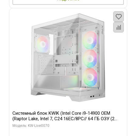
Системный блок KWIK (Intel Core i9-14900 OEM
(Raptor Lake, Intel 7, C24 16EC/8PC// 64 ГБ ОЗУ (2
модуля)/ Gigabyte RTX5080 XTREME WATERFORCE
Модель: KW-Live0070
16GB GDDR7 256bit/ 960 ГБ SSD)