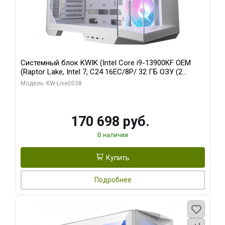
Системный блок KWIK (Intel Core i9-13900KF OEM
(Raptor Lake, Intel 7, C24 16EC/8P/ 32 ГБ ОЗУ (2
модуля)/ Gigabyte RX9070XT GAMING OC 16GB GDDR6
Модель: KW-Live0038
256bit 2xDP 2/ 960 ГБ SSD)
170 698 руб.
В наличии
Купить
Подробнее