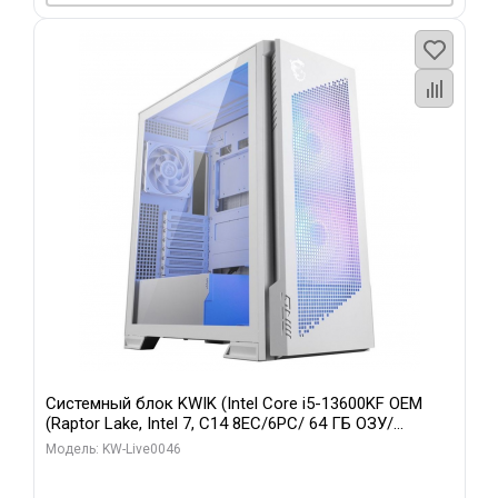
Системный блок KWIK (Intel Core i5-13600KF OEM
(Raptor Lake, Intel 7, C14 8EC/6PC/ 64 ГБ ОЗУ/
Gigabyte RTX5060Ti GAMING OC 8GB GDDR7 128bit
Модель: KW-Live0046
3xDP H/ 960 ГБ SSD)