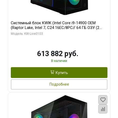
Системный блок KWIK (Intel Core i9-14900 OEM
(Raptor Lake, Intel 7, C24 16EC/8PC// 64 ГБ ОЗУ (2
модуля)/ Afox RTX4090 24GB GDDR6X 384-Bit 3xDP
Модель: KW-Live0103
HDMI ATX Turbo/ 960 ГБ SSD)
613 882 руб.
В наличии
Купить
Подробнее