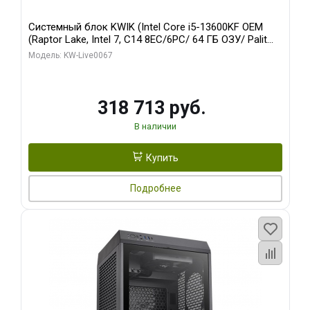
Системный блок KWIK (Intel Core i5-13600KF OEM
(Raptor Lake, Intel 7, C14 8EC/6PC/ 64 ГБ ОЗУ/ Palit
RTX5080 GAMINGPRO OC 16GB GDDR7 256bit 3xDP
Модель: KW-Live0067
HD/ 960 ГБ SSD)
318 713 руб.
В наличии
Купить
Подробнее