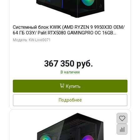
Системный блок KWIK (AMD RYZEN 9 9950X3D OEM/
64 ГБ ОЗУ/ Palit RTX5080 GAMINGPRO OC 16GB
GDDR7 256bit 3xDP HD/ 960 ГБ SSD)
Модель: KW-Live0071
367 350 руб.
В наличии
Купить
Подробнее