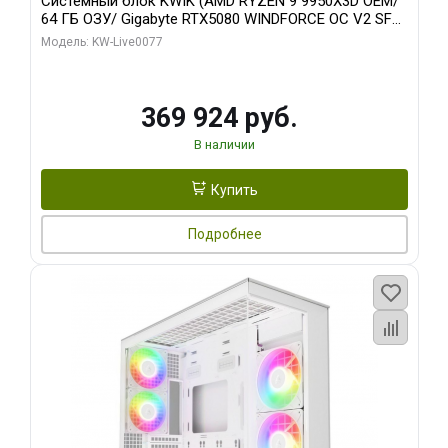
Системный блок KWIK (AMD RYZEN 9 9950X3D OEM/
64 ГБ ОЗУ/ Gigabyte RTX5080 WINDFORCE OC V2 SFF
16GB GDDR7 256b/ 960 ГБ SSD)
Модель: KW-Live0077
369 924 руб.
В наличии
Купить
Подробнее