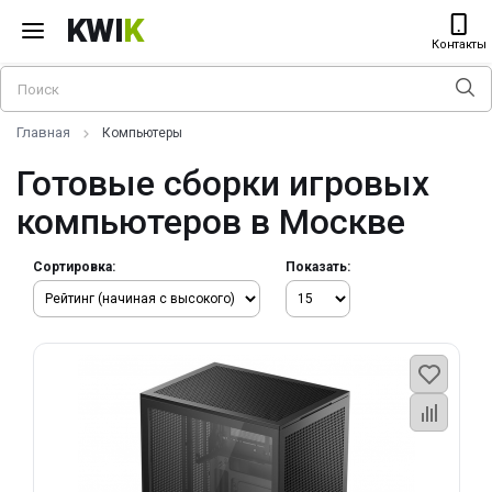
KWI
K
Контакты
Главная
Компьютеры
Готовые сборки игровых
компьютеров в Москве
Сортировка:
Показать: