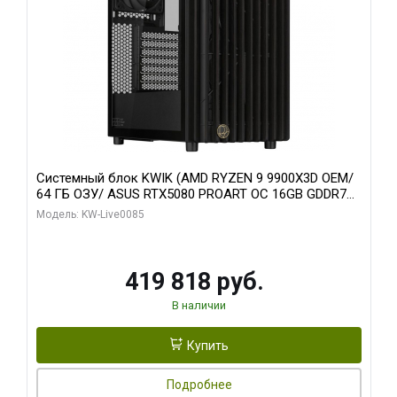
Системный блок KWIK (AMD RYZEN 9 9900X3D OEM/
64 ГБ ОЗУ/ ASUS RTX5080 PROART OC 16GB GDDR7
256bit Type-C DP 2/ 960 ГБ SSD)
Модель: KW-Live0085
419 818 руб.
В наличии
Купить
Подробнее