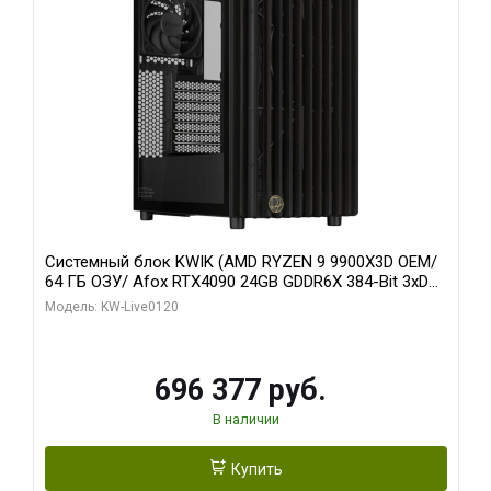
Системный блок KWIK (AMD RYZEN 9 9900X3D OEM/
64 ГБ ОЗУ/ Afox RTX4090 24GB GDDR6X 384-Bit 3xDP
HDMI ATX Turbo/ 1 ТБ SSD)
Модель: KW-Live0120
696 377 руб.
В наличии
Купить