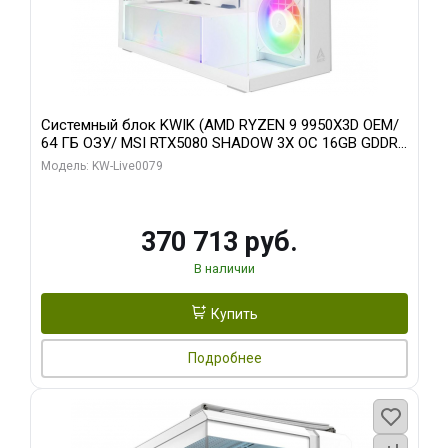
Системный блок KWIK (AMD RYZEN 9 9950X3D OEM/
64 ГБ ОЗУ/ MSI RTX5080 SHADOW 3X OC 16GB GDDR7
256bit 3xDP HDMI/ 960 ГБ SSD)
Модель: KW-Live0079
370 713 руб.
В наличии
Купить
Подробнее