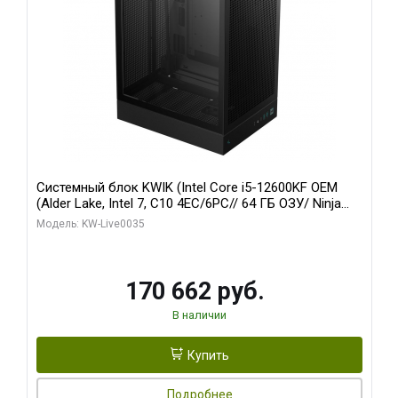
Системный блок KWIK (Intel Core i5-12600KF OEM
(Alder Lake, Intel 7, C10 4EC/6PC// 64 ГБ ОЗУ/ Ninja
Sinotex GTX1650 4GB 128bit GDDR6 DVI DP HDMI 2/
Модель: KW-Live0035
960 ГБ SSD)
170 662 руб.
В наличии
Купить
Подробнее