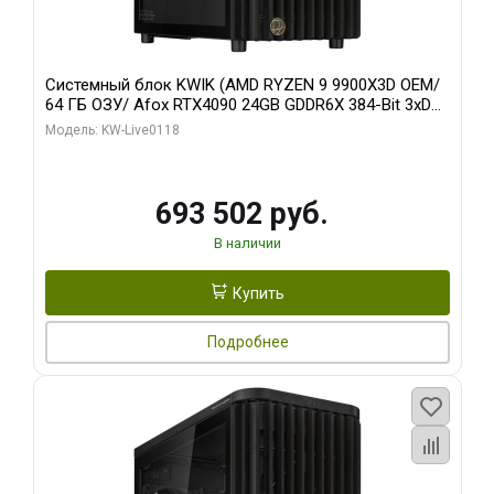
Системный блок KWIK (AMD RYZEN 9 9900X3D OEM/
64 ГБ ОЗУ/ Afox RTX4090 24GB GDDR6X 384-Bit 3xDP
HDMI ATX Turbo/ 960 ГБ SSD)
Модель: KW-Live0118
693 502 руб.
В наличии
Купить
Подробнее