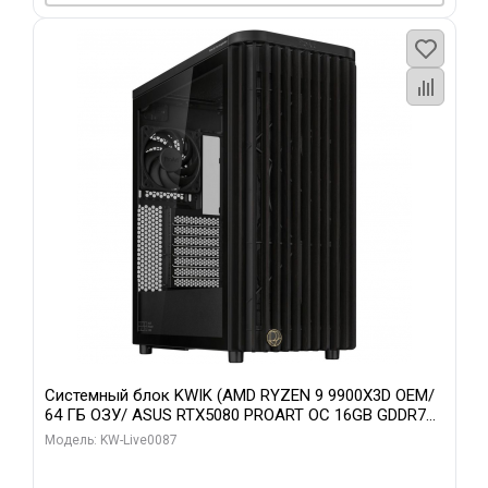
Системный блок KWIK (AMD RYZEN 9 9900X3D OEM/
64 ГБ ОЗУ/ ASUS RTX5080 PROART OC 16GB GDDR7
256bit Type-C DP 2/ 1 ТБ SSD)
Модель: KW-Live0087