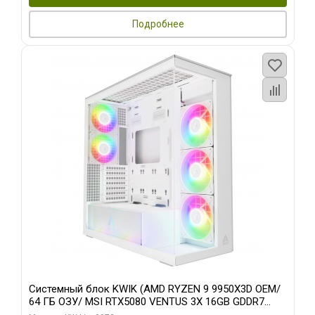
Подробнее
Системный блок KWIK (AMD RYZEN 9 9950X3D OEM/
64 ГБ ОЗУ/ MSI RTX5080 VENTUS 3X 16GB GDDR7
256bit 3xDP HDMI 3F/ 960 ГБ SSD)