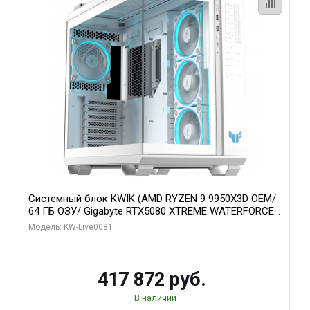
Системный блок KWIK (AMD RYZEN 9 9950X3D OEM/
64 ГБ ОЗУ/ Gigabyte RTX5080 XTREME WATERFORCE
16GB GDDR7 256bit/ 1 ТБ SSD)
Модель: KW-Live0081
417 872 руб.
В наличии