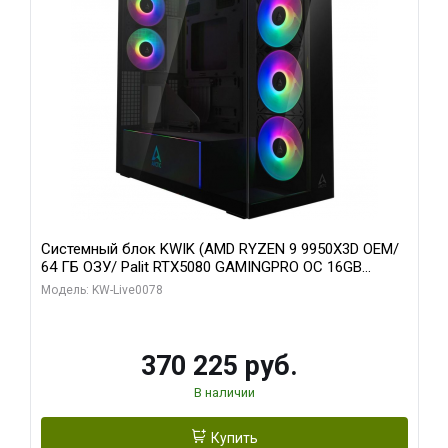
Системный блок KWIK (AMD RYZEN 9 9950X3D OEM/
64 ГБ ОЗУ/ Palit RTX5080 GAMINGPRO OC 16GB
GDDR7 256bit 3xDP HD/ 1 ТБ SSD)
Модель: KW-Live0078
370 225 руб.
В наличии
Купить