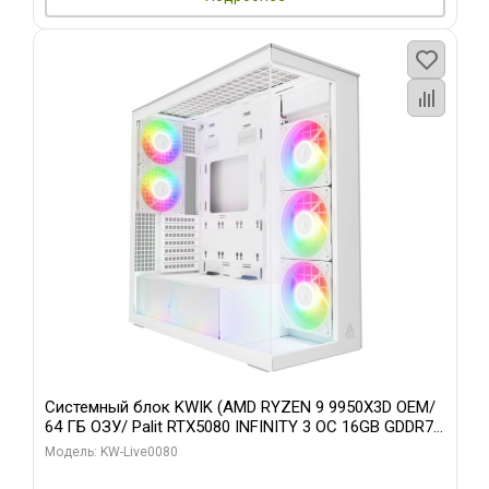
Системный блок KWIK (AMD RYZEN 9 9950X3D OEM/
64 ГБ ОЗУ/ Palit RTX5080 INFINITY 3 OC 16GB GDDR7
256bit 3xDP H/ 960 ГБ SSD)
Модель: KW-Live0080