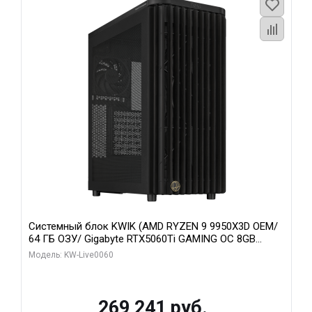
Системный блок KWIK (AMD RYZEN 9 9950X3D OEM/
64 ГБ ОЗУ/ Gigabyte RTX5060Ti GAMING OC 8GB
GDDR7 128bit 3xDP H/ 1 ТБ SSD)
Модель: KW-Live0060
269 241 руб.