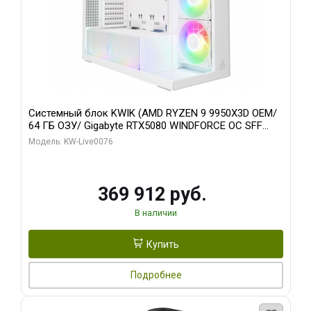
Системный блок KWIK (AMD RYZEN 9 9950X3D OEM/
64 ГБ ОЗУ/ Gigabyte RTX5080 WINDFORCE OC SFF
16GB GDDR7 256bit / 960 ГБ SSD)
Модель: KW-Live0076
369 912 руб.
В наличии
Купить
Подробнее