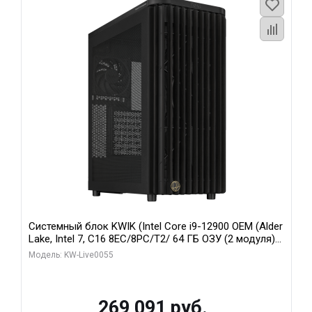
Системный блок KWIK (Intel Core i9-12900 OEM (Alder
Lake, Intel 7, C16 8EC/8PC/T2/ 64 ГБ ОЗУ (2 модуля)/
MSI RTX5080 SHADOW 3X OC 16GB GDDR7 256bit 3xDP
Модель: KW-Live0055
HDMI/ 1 ТБ SSD)
269 091 руб.