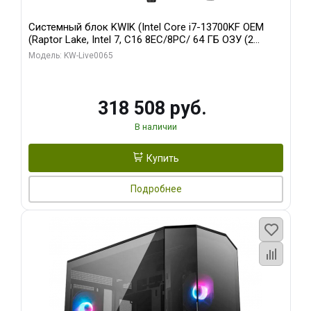
Системный блок KWIK (Intel Core i7-13700KF OEM
(Raptor Lake, Intel 7, C16 8EC/8PC/ 64 ГБ ОЗУ (2
модуля)/ ASUS RTX5080 PROART OC 16GB GDDR7
Модель: KW-Live0065
256bit Type-C DP 2/ 1 ТБ SSD)
318 508 руб.
В наличии
Купить
Подробнее