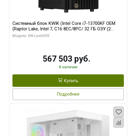
Системный блок KWIK (Intel Core i7-13700KF OEM
(Raptor Lake, Intel 7, C16 8EC/8PC/ 32 ГБ ОЗУ (2
модуля)/ Afox RTX4090 24GB GDDR6X 384-Bit 3xDP
Модель: KW-Live0095
HDMI ATX Turbo/ 512 ГБ SSD)
567 503 руб.
В наличии
Купить
Подробнее