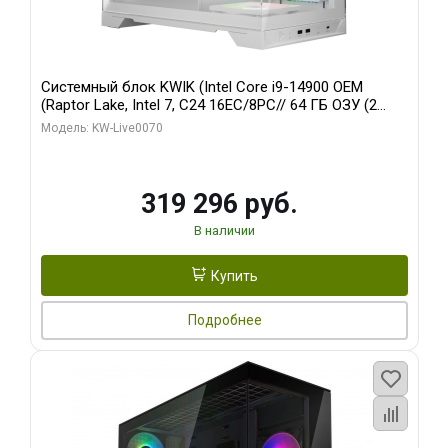
Системный блок KWIK (Intel Core i9-14900 OEM
(Raptor Lake, Intel 7, C24 16EC/8PC// 64 ГБ ОЗУ (2
модуля)/ Gigabyte RTX5080 XTREME WATERFORCE
Модель: KW-Live0070
16GB GDDR7 256bit/ 960 ГБ SSD)
319 296 руб.
В наличии
Купить
Подробнее