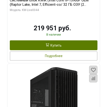
Системный блок KWIK (Intel Core i9-13900F OEM
(Raptor Lake, Intel 7, Efficient-co/ 32 ГБ ОЗУ (2
модуля)/ Gigabyte RTX5070Ti AERO OC 16GB GDDR7
Модель: KW-Live0044
256bit 3xDP HD/ 512 ГБ SSD)
219 951 руб.
В наличии
Купить
Подробнее