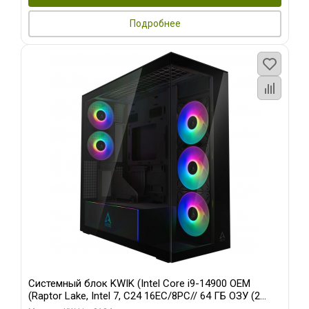
Подробнее
Системный блок KWIK (Intel Core i9-14900 OEM
(Raptor Lake, Intel 7, C24 16EC/8PC// 64 ГБ ОЗУ (2
модуля)/ Afox RTX4090 24GB GDDR6X 384-Bit 3xDP