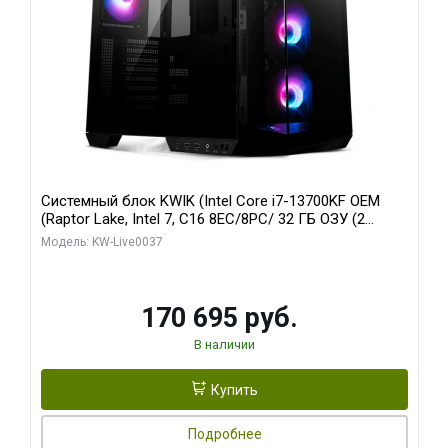
Системный блок KWIK (Intel Core i7-13700KF OEM
(Raptor Lake, Intel 7, C16 8EC/8PC/ 32 ГБ ОЗУ (2
модуля)/ Gigabyte RTX5070 AERO OC 12GB GDDR7
Модель: KW-Live0037
192bit 3xDP HDMI/ 1 ТБ SSD)
170 695 руб.
В наличии
Купить
Подробнее