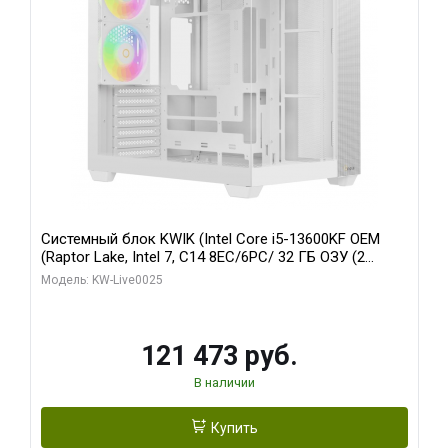
Системный блок KWIK (Intel Core i5-13600KF OEM
(Raptor Lake, Intel 7, C14 8EC/6PC/ 32 ГБ ОЗУ (2
модуля)/ Gigabyte RTX5060 WINDFORCE OC 8GB
Модель: KW-Live0025
GDDR7 128bit 3xDP / 960 ГБ SSD)
121 473 руб.
В наличии
Купить