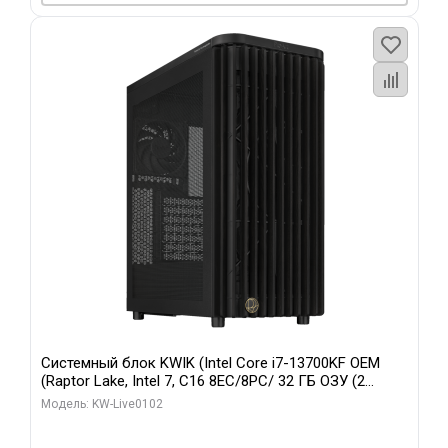
Системный блок KWIK (Intel Core i7-13700KF OEM
(Raptor Lake, Intel 7, C16 8EC/8PC/ 32 ГБ ОЗУ (2
модуля)/ Afox RTX4090 24GB GDDR6X 384-Bit 3xDP
Модель: KW-Live0102
HDMI ATX Turbo/ 960 ГБ SSD)