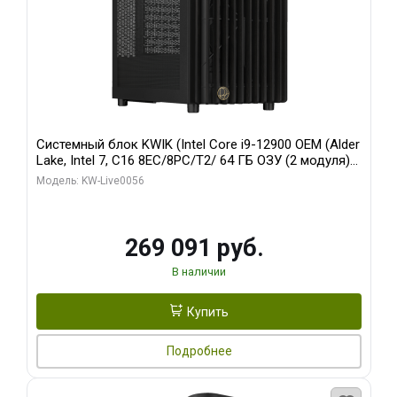
Системный блок KWIK (Intel Core i9-12900 OEM (Alder
Lake, Intel 7, C16 8EC/8PC/T2/ 64 ГБ ОЗУ (2 модуля)/
Palit RTX5080 INFINITY 3 OC 16GB GDDR7 256bit 3xDP
Модель: KW-Live0056
H/ 1 ТБ SSD)
269 091 руб.
В наличии
Купить
Подробнее