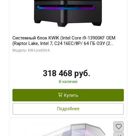
Системный блок KWIK (Intel Core i9-13900KF OEM
(Raptor Lake, Intel 7, C24 16EC/8P/ 64 ГБ ОЗУ (2
модуля)/ ASUS RTX5080 PROART OC 16GB GDDR7
Модель: KW-Live0064
256bit Type-C DP 2/ 512 ГБ SSD)
318 468 руб.
В наличии
Купить
Подробнее