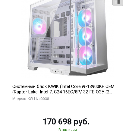
Системный блок KWIK (Intel Core i9-13900KF OEM
(Raptor Lake, Intel 7, C24 16EC/8P/ 32 ГБ ОЗУ (2
модуля)/ Gigabyte RX9070XT GAMING OC 16GB GDDR6
Модель: KW-Live0038
256bit 2xDP 2/ 960 ГБ SSD)
170 698 руб.
В наличии