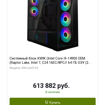
Системный блок KWIK (Intel Core i9-14900 OEM
(Raptor Lake, Intel 7, C24 16EC/8PC// 64 ГБ ОЗУ (2
модуля)/ Afox RTX4090 24GB GDDR6X 384-Bit 3xDP
Модель: KW-Live0103
HDMI ATX Turbo/ 960 ГБ SSD)
613 882 руб.
В наличии
Купить