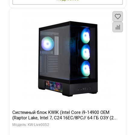
Системный блок KWIK (Intel Core i9-14900 OEM
(Raptor Lake, Intel 7, C24 16EC/8PC// 64 ГБ ОЗУ (2
модуля)/ Palit RTX5080 GAMINGPRO OC 16GB GDDR7
Модель: KW-Live0052
256bit 3xDP HD/ 512 ГБ SSD)