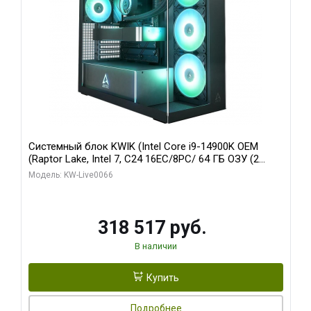
Системный блок KWIK (Intel Core i9-14900K OEM
(Raptor Lake, Intel 7, C24 16EC/8PC/ 64 ГБ ОЗУ (2
модуля)/ Gigabyte RTX5080 XTREME WATERFORCE
Модель: KW-Live0066
16GB GDDR7 256bit/ 1 ТБ SSD)
318 517 руб.
В наличии
Купить
Подробнее