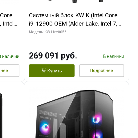
 Core
Системный блок KWIK (Intel Core
 Intel
i9-12900 OEM (Alder Lake, Intel 7,
C16 8EC/8PC/T2/ 64 ГБ ОЗУ (2
Модель: KW-Live0056
Ti
модуля)/ Palit RTX5080 INFINITY 3
t 3xDP
OC 16GB GDDR7 256bit 3xDP H/ 1
269 091 руб.
ТБ SSD)
В наличии
В наличии
бнее
Подробнее
Купить