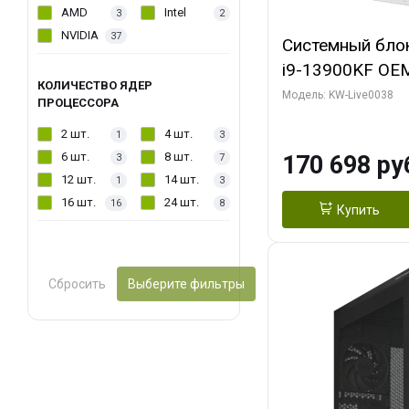
AMD
Intel
3
2
NVIDIA
37
Системный блок 
i9-13900KF OEM 
КОЛИЧЕСТВО ЯДЕР
7, C24 16EC/8P
Модель: KW-Live0038
ПРОЦЕССОРА
модуля)/ Gigab
2 шт.
4 шт.
1
3
GAMING OC 16G
6 шт.
8 шт.
170 698 ру
3
7
2xDP 2/ 960 ГБ
12 шт.
14 шт.
1
3
16 шт.
24 шт.
16
8
Купить
Сбросить
Выберите фильтры