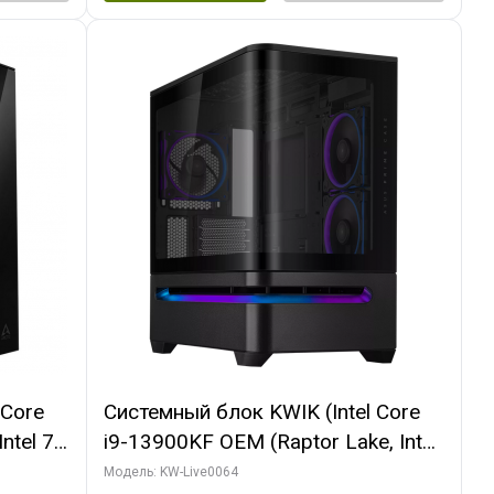
 Core
Системный блок KWIK (Intel Core
ntel 7,
i9-13900KF OEM (Raptor Lake, Intel
(2
7, C24 16EC/8P/ 64 ГБ ОЗУ (2
Модель: KW-Live0064