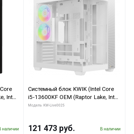
 Core
Системный блок KWIK (Intel Core
, Intel
i5-13600KF OEM (Raptor Lake, Intel
(2
7, C14 8EC/6PC/ 32 ГБ ОЗУ (2
Модель: KW-Live0025
GB
модуля)/ Gigabyte RTX5060
 ATX
WINDFORCE OC 8GB GDDR7 128bit
121 473 руб.
3xDP / 960 ГБ SSD)
В наличии
В наличии