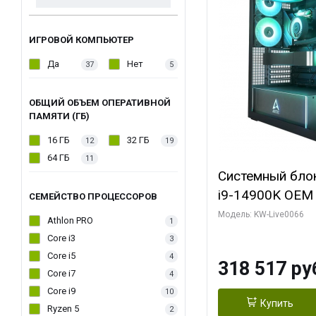
ИГРОВОЙ КОМПЬЮТЕР
Да
Нет
37
5
ОБЩИЙ ОБЪЕМ ОПЕРАТИВНОЙ
ПАМЯТИ (ГБ)
16 ГБ
32 ГБ
12
19
64 ГБ
11
Системный блок 
i9-14900K OEM (
СЕМЕЙСТВО ПРОЦЕССОРОВ
7, C24 16EC/8P
Модель: KW-Live0066
Athlon PRO
1
модуля)/ Gigab
Core i3
3
XTREME WATER
Core i5
4
318 517 ру
GDDR7 256bit/ 
Core i7
4
Core i9
10
Купить
Ryzen 5
2