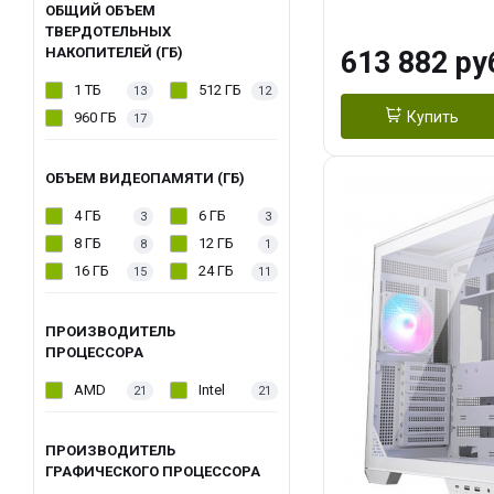
модуля)/ Afox
ОБЩИЙ ОБЪЕМ
ТВЕРДОТЕЛЬНЫХ
GDDR6X 384-Bi
НАКОПИТЕЛЕЙ (ГБ)
613 882 ру
Turbo/ 960 ГБ 
1 ТБ
512 ГБ
13
12
Купить
960 ГБ
17
ОБЪЕМ ВИДЕОПАМЯТИ (ГБ)
4 ГБ
6 ГБ
3
3
8 ГБ
12 ГБ
8
1
16 ГБ
24 ГБ
15
11
ПРОИЗВОДИТЕЛЬ
ПРОЦЕССОРА
AMD
Intel
21
21
ПРОИЗВОДИТЕЛЬ
ГРАФИЧЕСКОГО ПРОЦЕССОРА