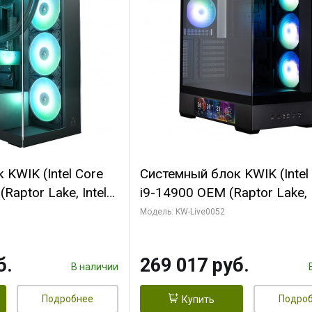
KWIK (Intel Core
Системный блок KWIK (Intel
Raptor Lake, Intel
i9-14900 OEM (Raptor Lake, I
C/ 64 ГБ ОЗУ (2
C24 16EC/8PC// 64 ГБ ОЗУ 
Модель: KW-Live0052
yte RTX5080
модуля)/ Palit RTX5080
FORCE 16GB
GAMINGPRO OC 16GB GDD
б.
269 017 руб.
1 ТБ SSD)
256bit 3xDP HD/ 512 ГБ SS
В наличии
Подробнее
Подро
Купить