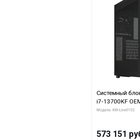
Системный блок 
i7-13700KF OEM 
7, C16 8EC/8PC
Модель: KW-Live0102
модуля)/ Afox
GDDR6X 384-Bi
573 151 ру
Turbo/ 960 ГБ 