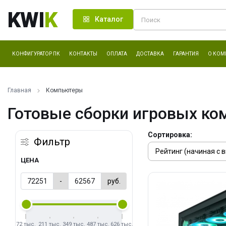
KWI
K
Каталог
КОНФИГУРАТОР ПК
КОНТАКТЫ
ОПЛАТА
ДОСТАВКА
ГАРАНТИЯ
О КОМ
Главная
Компьютеры
Готовые сборки игровых ко
Сортировка:
Фильтр
ЦЕНА
-
руб.
72 тыс.
211 тыс.
349 тыс.
487 тыс.
626 тыс.