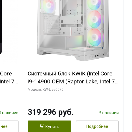
 Core
Системный блок KWIK (Intel Core
ntel 7,
i9-14900 OEM (Raptor Lake, Intel 7,
(2
C24 16EC/8PC// 64 ГБ ОЗУ (2
Модель: KW-Live0070
модуля)/ Gigabyte RTX5080
R7
XTREME WATERFORCE 16GB
319 296 руб.
D)
GDDR7 256bit/ 960 ГБ SSD)
В наличии
В наличии
бнее
Подробнее
Купить