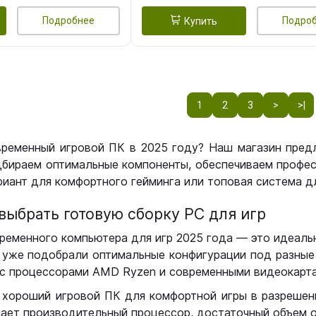
Подробнее
Подро
Купить
1
2
3
>
>|
временный игровой ПК в 2025 году? Наш магазин пред
бираем оптимальные компоненты, обеспечиваем профес
иант для комфортного гейминга или топовая система дл
выбрать готовую сборку РС для игр
ременного компьютера для игр 2025 года — это идеальн
уже подобрали оптимальные конфигурации под разные 
с процессорами AMD Ryzen и современными видеокарта
 хороший игровой ПК для комфортной игры в разрешении
чает производительный процессор, достаточный объем о