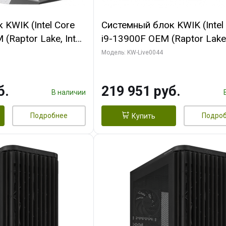
KWIK (Intel Core
Системный блок KWIK (Intel
(Raptor Lake, Intel
i9-13900F OEM (Raptor Lake,
/ 32 ГБ ОЗУ (2
7, Efficient-co/ 32 ГБ ОЗУ (2
Модель: KW-Live0044
yte RX9070XT
модуля)/ Gigabyte RTX5070
B GDDR6 256bit
AERO OC 16GB GDDR7 256bi
б.
219 951 руб.
 SSD)
HD/ 512 ГБ SSD)
В наличии
Подробнее
Подро
Купить