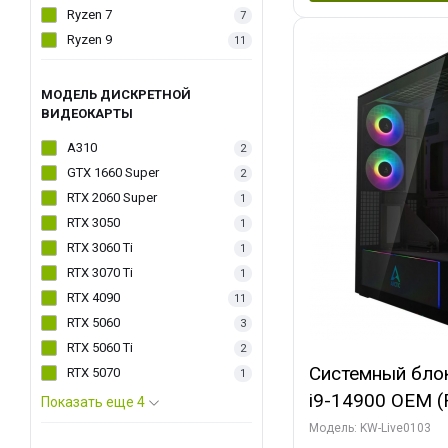
Ryzen 7
7
Ryzen 9
11
МОДЕЛЬ ДИСКРЕТНОЙ
ВИДЕОКАРТЫ
A310
2
GTX 1660 Super
2
RTX 2060 Super
1
RTX 3050
1
RTX 3060 Ti
1
RTX 3070 Ti
1
RTX 4090
11
RTX 5060
3
RTX 5060 Ti
2
Системный блок 
RTX 5070
1
i9-14900 OEM (Ra
Показать еще 4
C24 16EC/8PC//
Модель: KW-Live0103