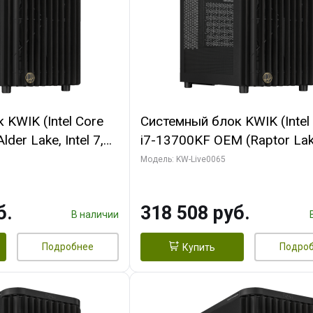
KWIK (Intel Core
Системный блок KWIK (Intel
der Lake, Intel 7,
i7-13700KF OEM (Raptor Lake
/ 64 ГБ ОЗУ (2
7, C16 8EC/8PC/ 64 ГБ ОЗУ 
Модель: KW-Live0065
RTX5080 SHADOW
модуля)/ ASUS RTX5080 P
DR7 256bit 3xDP
OC 16GB GDDR7 256bit Typ
б.
318 508 руб.
D)
2/ 1 ТБ SSD)
В наличии
Подробнее
Подро
Купить