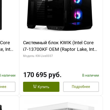
 Core
Системный блок KWIK (Intel Core
, Intel
i7-13700KF OEM (Raptor Lake, Intel
(2
7, C16 8EC/8PC/ 32 ГБ ОЗУ (2
Модель: KW-Live0037
ROART
модуля)/ Gigabyte RTX5070 AERO
e-C DP
OC 12GB GDDR7 192bit 3xDP
170 695 руб.
HDMI/ 1 ТБ SSD)
В наличии
В наличии
бнее
Подробнее
Купить