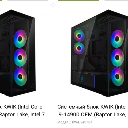
KWIK (Intel Core
Системный блок KWIK (Intel
ptor Lake, Intel 7,
i9-14900 OEM (Raptor Lake, I
 64 ГБ ОЗУ (2
C24 16EC/8PC// 64 ГБ ОЗУ 
Модель: KW-Live0104