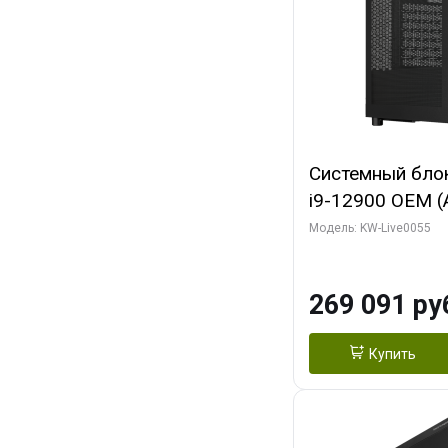
Системный блок 
i9-12900 OEM (Al
C16 8EC/8PC/T2
Модель: KW-Live0055
модуля)/ MSI 
3X OC 16GB GD
269 091 ру
HDMI/ 1 ТБ SS
Купить