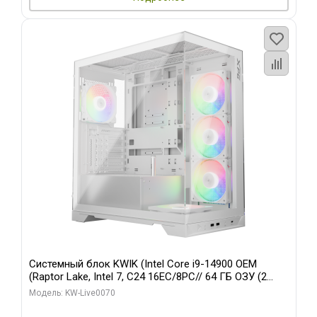
Системный блок KWIK (Intel Core i9-14900 OEM
(Raptor Lake, Intel 7, C24 16EC/8PC// 64 ГБ ОЗУ (2
модуля)/ Gigabyte RTX5080 XTREME WATERFORCE
Модель: KW-Live0070
16GB GDDR7 256bit/ 960 ГБ SSD)