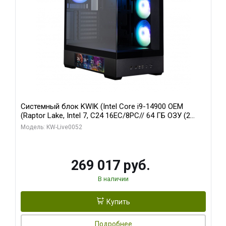
Системный блок KWIK (Intel Core i9-14900 OEM
(Raptor Lake, Intel 7, C24 16EC/8PC// 64 ГБ ОЗУ (2
модуля)/ Palit RTX5080 GAMINGPRO OC 16GB GDDR7
Модель: KW-Live0052
256bit 3xDP HD/ 512 ГБ SSD)
269 017 руб.
В наличии
Купить
Подробнее