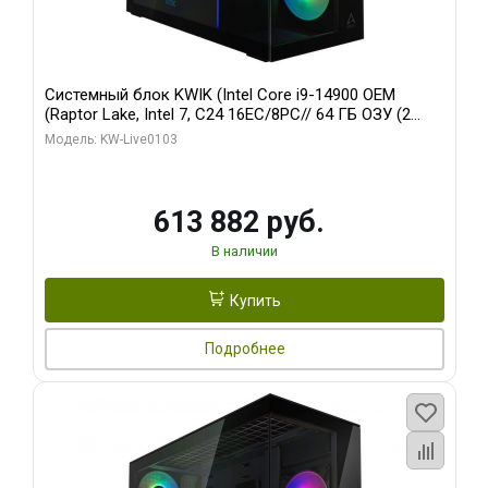
Системный блок KWIK (Intel Core i9-14900 OEM
(Raptor Lake, Intel 7, C24 16EC/8PC// 64 ГБ ОЗУ (2
модуля)/ Afox RTX4090 24GB GDDR6X 384-Bit 3xDP
Модель: KW-Live0103
HDMI ATX Turbo/ 960 ГБ SSD)
613 882 руб.
В наличии
Купить
Подробнее