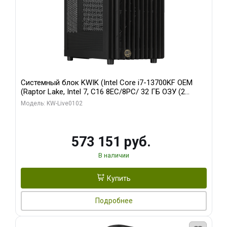
Системный блок KWIK (Intel Core i7-13700KF OEM
(Raptor Lake, Intel 7, C16 8EC/8PC/ 32 ГБ ОЗУ (2
модуля)/ Afox RTX4090 24GB GDDR6X 384-Bit 3xDP
Модель: KW-Live0102
HDMI ATX Turbo/ 960 ГБ SSD)
573 151 руб.
В наличии
Купить
Подробнее