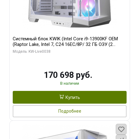
Системный блок KWIK (Intel Core i9-13900KF OEM
(Raptor Lake, Intel 7, C24 16EC/8P/ 32 ГБ ОЗУ (2
модуля)/ Gigabyte RX9070XT GAMING OC 16GB GDDR6
Модель: KW-Live0038
256bit 2xDP 2/ 960 ГБ SSD)
170 698 руб.
В наличии
Купить
Подробнее