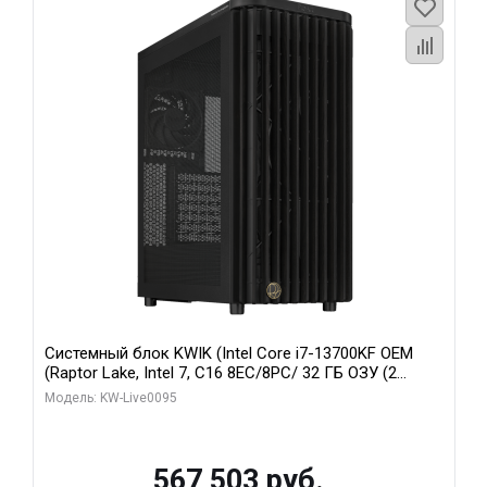
Системный блок KWIK (Intel Core i7-13700KF OEM
(Raptor Lake, Intel 7, C16 8EC/8PC/ 32 ГБ ОЗУ (2
модуля)/ Afox RTX4090 24GB GDDR6X 384-Bit 3xDP
Модель: KW-Live0095
HDMI ATX Turbo/ 512 ГБ SSD)
567 503 руб.