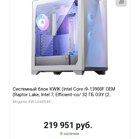
Системный блок KWIK (Intel Core i9-13900F OEM
(Raptor Lake, Intel 7, Efficient-co/ 32 ГБ ОЗУ (2
модуля)/ Gigabyte RTX5070Ti AERO OC 16GB GDDR7
Модель: KW-Live0044
256bit 3xDP HD/ 512 ГБ SSD)
219 951 руб.
В наличии