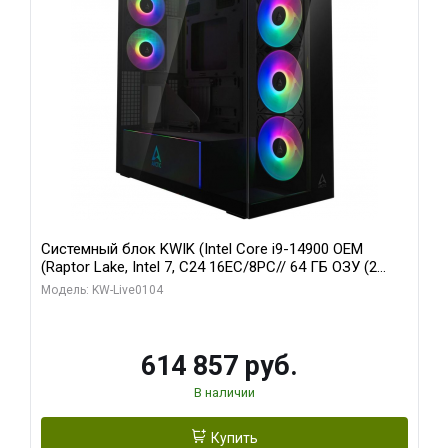
Системный блок KWIK (Intel Core i9-14900 OEM
(Raptor Lake, Intel 7, C24 16EC/8PC// 64 ГБ ОЗУ (2
модуля)/ Afox RTX4090 24GB GDDR6X 384-Bit 3xDP
Модель: KW-Live0104
HDMI ATX Turbo/ 1 ТБ SSD)
614 857 руб.
В наличии
Купить