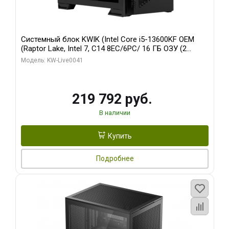
Системный блок KWIK (Intel Core i5-13600KF OEM
(Raptor Lake, Intel 7, C14 8EC/6PC/ 16 ГБ ОЗУ (2
модуля)/ Palit RTX5080 GAMINGPRO OC 16GB GDDR7
Модель: KW-Live0041
256bit 3xDP HD/ 512 ГБ SSD)
219 792 руб.
В наличии
Купить
Подробнее