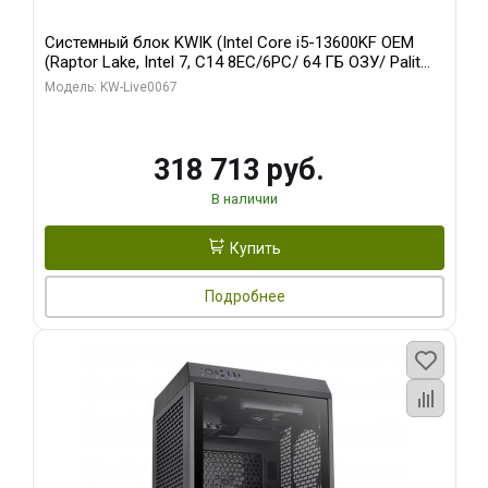
Системный блок KWIK (Intel Core i5-13600KF OEM
(Raptor Lake, Intel 7, C14 8EC/6PC/ 64 ГБ ОЗУ/ Palit
RTX5080 GAMINGPRO OC 16GB GDDR7 256bit 3xDP
Модель: KW-Live0067
HD/ 960 ГБ SSD)
318 713 руб.
В наличии
Купить
Подробнее