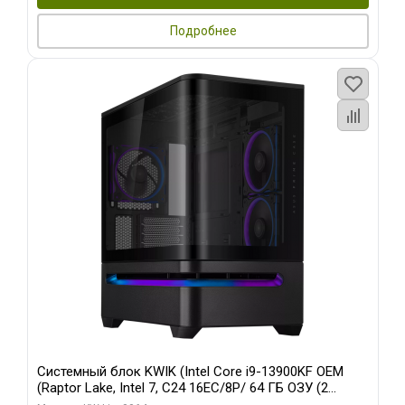
Подробнее
Системный блок KWIK (Intel Core i9-13900KF OEM
(Raptor Lake, Intel 7, C24 16EC/8P/ 64 ГБ ОЗУ (2
модуля)/ ASUS RTX5080 PROART OC 16GB GDDR7