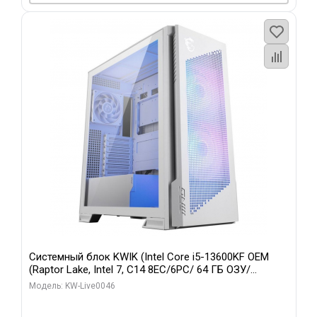
Системный блок KWIK (Intel Core i5-13600KF OEM
(Raptor Lake, Intel 7, C14 8EC/6PC/ 64 ГБ ОЗУ/
Gigabyte RTX5060Ti GAMING OC 8GB GDDR7 128bit
Модель: KW-Live0046
3xDP H/ 960 ГБ SSD)