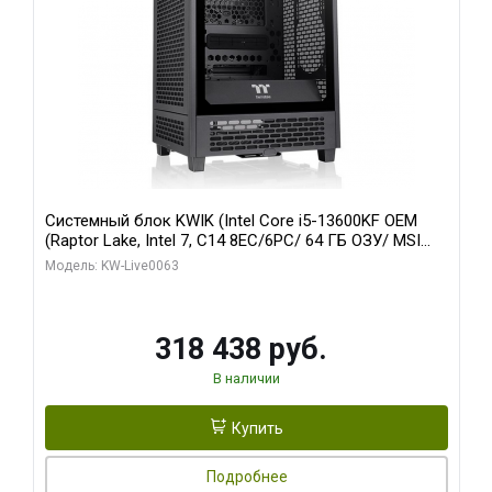
Системный блок KWIK (Intel Core i5-13600KF OEM
(Raptor Lake, Intel 7, C14 8EC/6PC/ 64 ГБ ОЗУ/ MSI
RTX5080 VENTUS 3X OC 16GB GDDR7 256bit 3xDP
Модель: KW-Live0063
HDMI/ 512 ГБ SSD)
318 438 руб.
В наличии
Купить
Подробнее