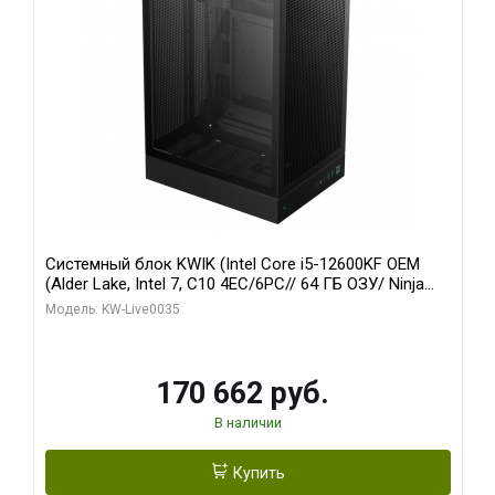
Системный блок KWIK (Intel Core i5-12600KF OEM
(Alder Lake, Intel 7, C10 4EC/6PC// 64 ГБ ОЗУ/ Ninja
Sinotex GTX1650 4GB 128bit GDDR6 DVI DP HDMI 2/
Модель: KW-Live0035
960 ГБ SSD)
170 662 руб.
В наличии
Купить