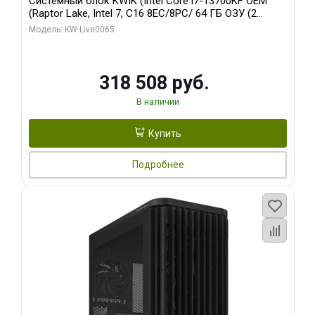
Системный блок KWIK (Intel Core i7-13700KF OEM
(Raptor Lake, Intel 7, C16 8EC/8PC/ 64 ГБ ОЗУ (2
модуля)/ ASUS RTX5080 PROART OC 16GB GDDR7
Модель: KW-Live0065
256bit Type-C DP 2/ 1 ТБ SSD)
318 508 руб.
В наличии
Купить
Подробнее