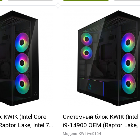
KWIK (Intel Core
Системный блок KWIK (Intel
ptor Lake, Intel 7,
i9-14900 OEM (Raptor Lake, I
 64 ГБ ОЗУ (2
C24 16EC/8PC// 64 ГБ ОЗУ 
Модель: KW-Live0104