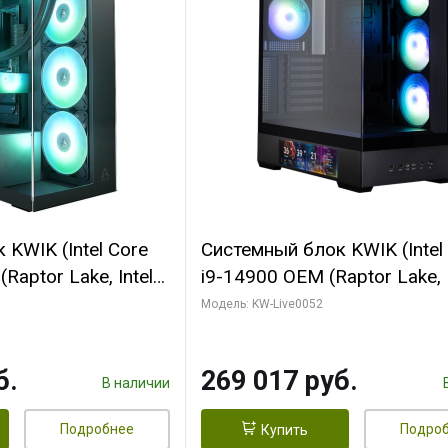
KWIK (Intel Core
Системный блок KWIK (Intel
Raptor Lake, Intel
i9-14900 OEM (Raptor Lake, I
C/ 64 ГБ ОЗУ (2
C24 16EC/8PC// 64 ГБ ОЗУ 
Модель: KW-Live0052
yte RTX5080
модуля)/ Palit RTX5080
FORCE 16GB
GAMINGPRO OC 16GB GDD
б.
269 017 руб.
1 ТБ SSD)
256bit 3xDP HD/ 512 ГБ SS
В наличии
Подробнее
Подро
Купить