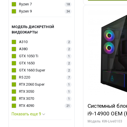
Ryzen 7
18
Ryzen 9
34
МОДЕЛЬ ДИСКРЕТНОЙ
ВИДЕОКАРТЫ
A310
2
A380
2
GTX 1050 Ti
1
GTX 1650
2
GTX 1660 Super
2
R5 220
7
RTX 2060 Super
1
RTX 3050
1
RTX 3070
1
Системный блок 
RTX 4090
21
i9-14900 OEM (Ra
Показать еще 9
C24 16EC/8PC//
Модель: KW-Live0103