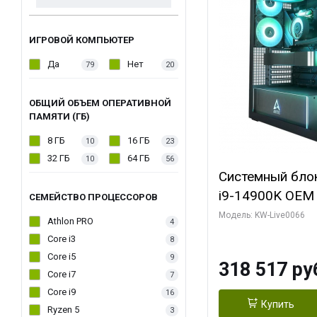
ИГРОВОЙ КОМПЬЮТЕР
Да
Нет
79
20
ОБЩИЙ ОБЪЕМ ОПЕРАТИВНОЙ
ПАМЯТИ (ГБ)
8 ГБ
16 ГБ
10
23
32 ГБ
64 ГБ
10
56
Системный блок 
i9-14900K OEM (
СЕМЕЙСТВО ПРОЦЕССОРОВ
7, C24 16EC/8P
Модель: KW-Live0066
Athlon PRO
4
модуля)/ Gigab
Core i3
8
XTREME WATER
Core i5
9
318 517 ру
GDDR7 256bit/ 
Core i7
7
Core i9
16
Купить
Ryzen 5
3