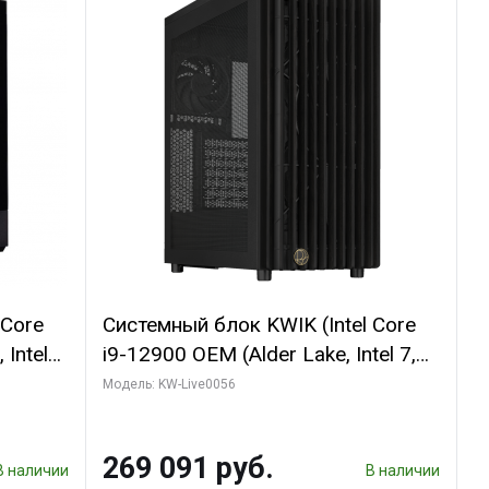
 Core
Системный блок KWIK (Intel Core
 Intel
i9-12900 OEM (Alder Lake, Intel 7,
C16 8EC/8PC/T2/ 64 ГБ ОЗУ (2
Модель: KW-Live0056
GB
модуля)/ Palit RTX5080 INFINITY 3
 ATX
OC 16GB GDDR7 256bit 3xDP H/ 1
269 091 руб.
ТБ SSD)
В наличии
В наличии