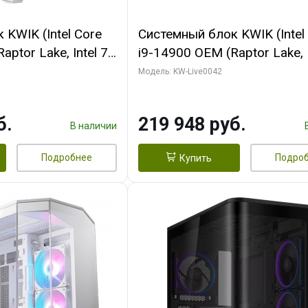
KWIK (Intel Core
Системный блок KWIK (Intel
ptor Lake, Intel 7,
i9-14900 OEM (Raptor Lake, I
 16 ГБ ОЗУ (2
C24 16EC/8PC// 16 ГБ ОЗУ 
Модель: KW-Live0042
RTX5060Ti VENTUS
модуля)/ Gigabyte RTX5070
GDDR7 128bit 3xDP
EAGLE OC ICE SFF 16GB G
б.
219 948 руб.
256bi/ 512 ГБ SSD)
В наличии
Подробнее
Подро
Купить