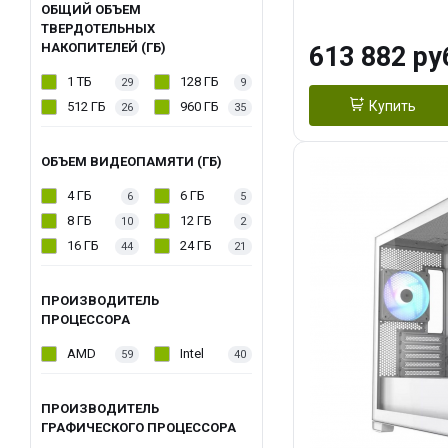
модуля)/ Afox
ОБЩИЙ ОБЪЕМ
ТВЕРДОТЕЛЬНЫХ
GDDR6X 384-Bi
НАКОПИТЕЛЕЙ (ГБ)
613 882 ру
Turbo/ 960 ГБ 
1 ТБ
128 ГБ
29
9
Купить
512 ГБ
960 ГБ
26
35
ОБЪЕМ ВИДЕОПАМЯТИ (ГБ)
4 ГБ
6 ГБ
6
5
8 ГБ
12 ГБ
10
2
16 ГБ
24 ГБ
44
21
ПРОИЗВОДИТЕЛЬ
ПРОЦЕССОРА
AMD
Intel
59
40
ПРОИЗВОДИТЕЛЬ
ГРАФИЧЕСКОГО ПРОЦЕССОРА