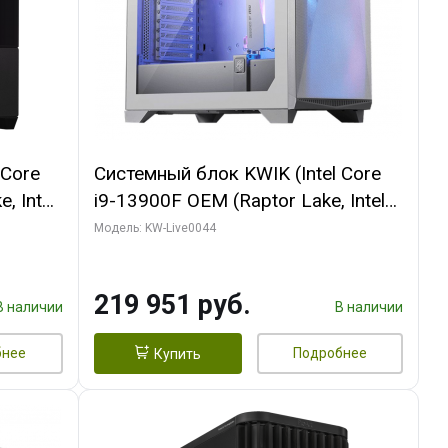
 Core
Системный блок KWIK (Intel Core
, Intel
i9-13900F OEM (Raptor Lake, Intel
(2
7, Efficient-co/ 32 ГБ ОЗУ (2
Модель: KW-Live0044
GB
модуля)/ Gigabyte RTX5070Ti
 ATX
AERO OC 16GB GDDR7 256bit 3xDP
219 951 руб.
HD/ 512 ГБ SSD)
В наличии
В наличии
бнее
Подробнее
Купить