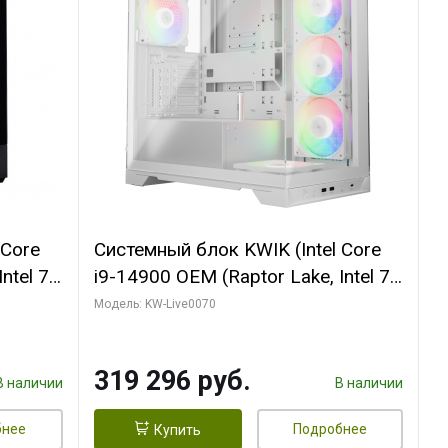
 Core
Системный блок KWIK (Intel Core
ntel 7,
i9-14900 OEM (Raptor Lake, Intel 7,
(2
C24 16EC/8PC// 64 ГБ ОЗУ (2
Модель: KW-Live0070
модуля)/ Gigabyte RTX5080
R7
XTREME WATERFORCE 16GB
319 296 руб.
D)
GDDR7 256bit/ 960 ГБ SSD)
В наличии
В наличии
бнее
Подробнее
Купить