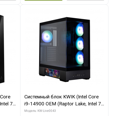
 Core
Системный блок KWIK (Intel Core
ntel 7,
i9-14900 OEM (Raptor Lake, Intel 7,
(2
C24 16EC/8PC// 16 ГБ ОЗУ (2
Модель: KW-Live0043