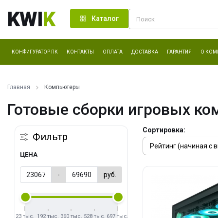
KWI
K
Каталог
КОНФИГУРАТОР ПК
КОНТАКТЫ
ОПЛАТА
ДОСТАВКА
ГАРАНТИЯ
О КОМ
Главная
Компьютеры
Готовые сборки игровых ко
Сортировка:
Фильтр
ЦЕНА
-
руб.
23 тыс.
192 тыс.
360 тыс.
528 тыс.
697 тыс.