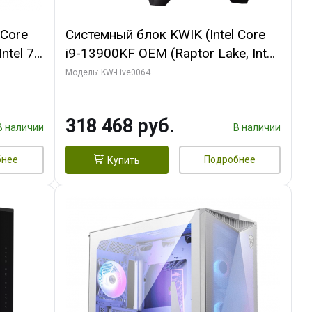
 Core
Системный блок KWIK (Intel Core
ntel 7,
i9-13900KF OEM (Raptor Lake, Intel
(2
7, C24 16EC/8P/ 64 ГБ ОЗУ (2
Модель: KW-Live0064
Ti
модуля)/ ASUS RTX5080 PROART
DDR7
OC 16GB GDDR7 256bit Type-C DP
318 468 руб.
2/ 512 ГБ SSD)
В наличии
В наличии
бнее
Подробнее
Купить