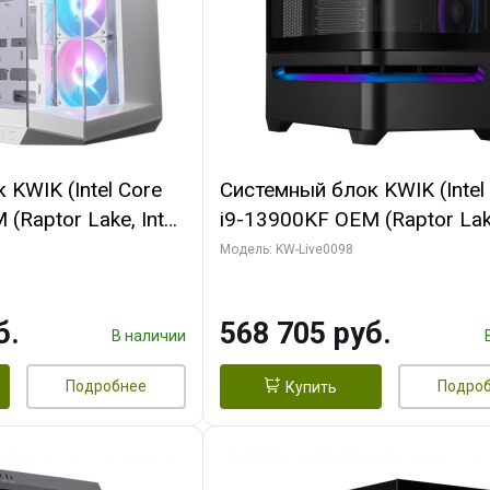
KWIK (Intel Core
Системный блок KWIK (Intel
(Raptor Lake, Intel
i9-13900KF OEM (Raptor Lake
/ 32 ГБ ОЗУ (2
7, C24 16EC/8P/ 16 ГБ ОЗУ 
Модель: KW-Live0098
yte RX9070XT
модуля)/ Afox RTX4090 24
B GDDR6 256bit
GDDR6X 384-Bit 3xDP HDMI
б.
568 705 руб.
 SSD)
Turbo/ 512 ГБ SSD)
В наличии
Подробнее
Подро
Купить