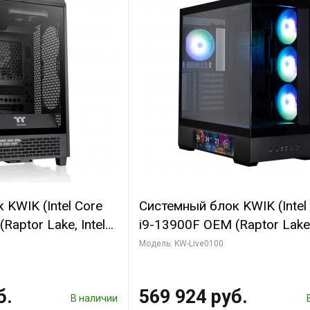
KWIK (Intel Core
Системный блок KWIK (Intel
Raptor Lake, Intel
i9-13900F OEM (Raptor Lake,
 16 ГБ ОЗУ (2
7, Efficient-co/ 16 ГБ ОЗУ (2
Модель: KW-Live0100
yte RTX5070
модуля)/ Afox RTX4090 24
B GDDR7 192bit
GDDR6X 384-Bit 3xDP HDMI
б.
569 924 руб.
ГБ SSD)
Turbo/ 512 ГБ SSD)
В наличии