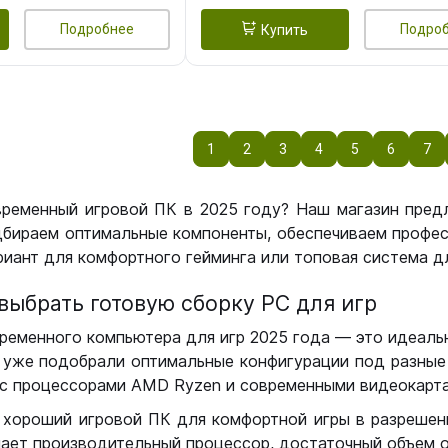
Подробнее
Подро
Купить
1
2
3
4
5
6
7
временный игровой ПК в 2025 году? Наш магазин пред
бираем оптимальные компоненты, обеспечиваем профес
иант для комфортного гейминга или топовая система дл
выбрать готовую сборку РС для игр
ременного компьютера для игр 2025 года — это идеальн
уже подобрали оптимальные конфигурации под разные 
с процессорами AMD Ryzen и современными видеокарта
 хороший игровой ПК для комфортной игры в разрешении
чает производительный процессор, достаточный объем о