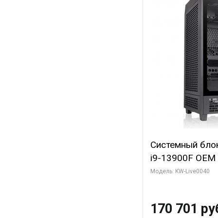
Системный блок 
i9-13900F OEM (
7, Efficient-co/
Модель: KW-Live0040
модуля)/ Gigab
GAMING OC 12G
170 701 ру
3xDP HD/ 960 