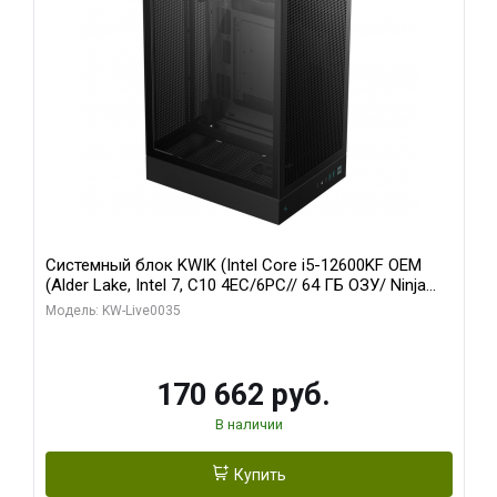
Системный блок KWIK (Intel Core i5-12600KF OEM
(Alder Lake, Intel 7, C10 4EC/6PC// 64 ГБ ОЗУ/ Ninja
Sinotex GTX1650 4GB 128bit GDDR6 DVI DP HDMI 2/
Модель: KW-Live0035
960 ГБ SSD)
170 662 руб.
В наличии
Купить