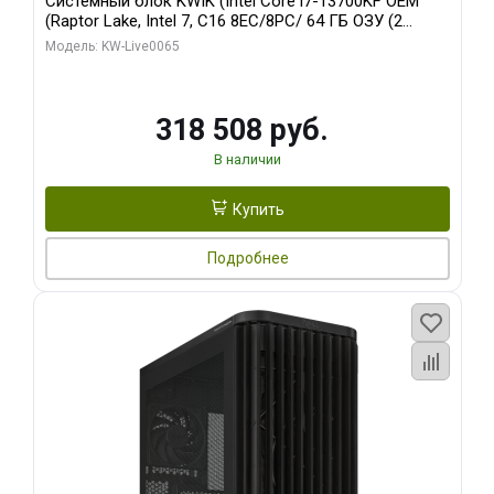
Системный блок KWIK (Intel Core i7-13700KF OEM
(Raptor Lake, Intel 7, C16 8EC/8PC/ 64 ГБ ОЗУ (2
модуля)/ ASUS RTX5080 PROART OC 16GB GDDR7
Модель: KW-Live0065
256bit Type-C DP 2/ 1 ТБ SSD)
318 508 руб.
В наличии
Купить
Подробнее