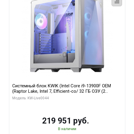
Системный блок KWIK (Intel Core i9-13900F OEM
(Raptor Lake, Intel 7, Efficient-co/ 32 ГБ ОЗУ (2
модуля)/ Gigabyte RTX5070Ti AERO OC 16GB GDDR7
Модель: KW-Live0044
256bit 3xDP HD/ 512 ГБ SSD)
219 951 руб.
В наличии