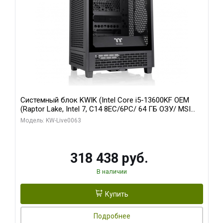
Системный блок KWIK (Intel Core i5-13600KF OEM
(Raptor Lake, Intel 7, C14 8EC/6PC/ 64 ГБ ОЗУ/ MSI
RTX5080 VENTUS 3X OC 16GB GDDR7 256bit 3xDP
Модель: KW-Live0063
HDMI/ 512 ГБ SSD)
318 438 руб.
В наличии
Купить
Подробнее