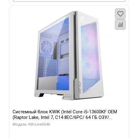
Системный блок KWIK (Intel Core i5-13600KF OEM
(Raptor Lake, Intel 7, C14 8EC/6PC/ 64 ГБ ОЗУ/
Gigabyte RTX5060Ti GAMING OC 8GB GDDR7 128bit
Модель: KW-Live0046
3xDP H/ 960 ГБ SSD)