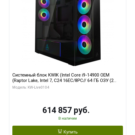
Системный блок KWIK (Intel Core i9-14900 OEM
(Raptor Lake, Intel 7, C24 16EC/8PC// 64 ГБ ОЗУ (2
модуля)/ Afox RTX4090 24GB GDDR6X 384-Bit 3xDP
Модель: KW-Live0104
HDMI ATX Turbo/ 1 ТБ SSD)
614 857 руб.
В наличии
Купить