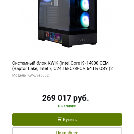
Системный блок KWIK (Intel Core i9-14900 OEM
(Raptor Lake, Intel 7, C24 16EC/8PC// 64 ГБ ОЗУ (2
модуля)/ Palit RTX5080 GAMINGPRO OC 16GB GDDR7
Модель: KW-Live0052
256bit 3xDP HD/ 512 ГБ SSD)
269 017 руб.
В наличии
Купить
Подробнее