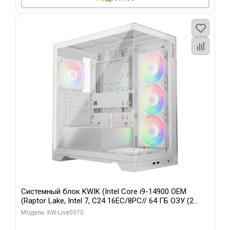
Системный блок KWIK (Intel Core i9-14900 OEM
(Raptor Lake, Intel 7, C24 16EC/8PC// 64 ГБ ОЗУ (2
модуля)/ Gigabyte RTX5080 XTREME WATERFORCE
Модель: KW-Live0070
16GB GDDR7 256bit/ 960 ГБ SSD)