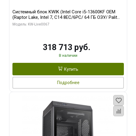
Системный блок KWIK (Intel Core i5-13600KF OEM
(Raptor Lake, Intel 7, C14 8EC/6PC/ 64 ГБ ОЗУ/ Palit
RTX5080 GAMINGPRO OC 16GB GDDR7 256bit 3xDP
Модель: KW-Live0067
HD/ 960 ГБ SSD)
318 713 руб.
В наличии
Купить
Подробнее