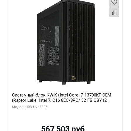
Системный блок KWIK (Intel Core i7-13700KF OEM
(Raptor Lake, Intel 7, C16 8EC/8PC/ 32 ГБ ОЗУ (2
модуля)/ Afox RTX4090 24GB GDDR6X 384-Bit 3xDP
Модель: KW-Live0095
HDMI ATX Turbo/ 512 ГБ SSD)
567 503 руб.