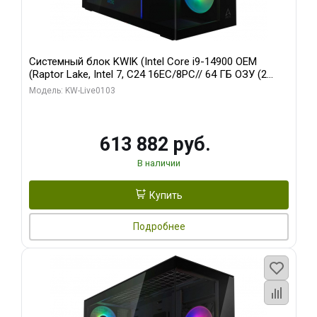
Системный блок KWIK (Intel Core i9-14900 OEM
(Raptor Lake, Intel 7, C24 16EC/8PC// 64 ГБ ОЗУ (2
модуля)/ Afox RTX4090 24GB GDDR6X 384-Bit 3xDP
Модель: KW-Live0103
HDMI ATX Turbo/ 960 ГБ SSD)
613 882 руб.
В наличии
Купить
Подробнее