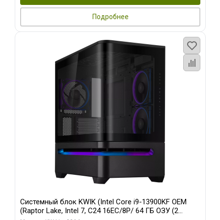
Подробнее
Системный блок KWIK (Intel Core i9-13900KF OEM
(Raptor Lake, Intel 7, C24 16EC/8P/ 64 ГБ ОЗУ (2
модуля)/ ASUS RTX5080 PROART OC 16GB GDDR7