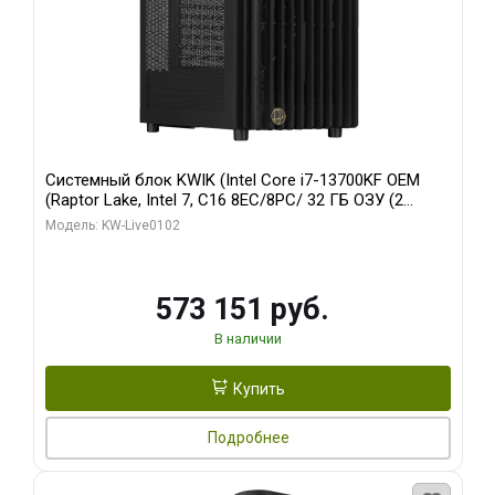
Системный блок KWIK (Intel Core i7-13700KF OEM
(Raptor Lake, Intel 7, C16 8EC/8PC/ 32 ГБ ОЗУ (2
модуля)/ Afox RTX4090 24GB GDDR6X 384-Bit 3xDP
Модель: KW-Live0102
HDMI ATX Turbo/ 960 ГБ SSD)
573 151 руб.
В наличии
Купить
Подробнее