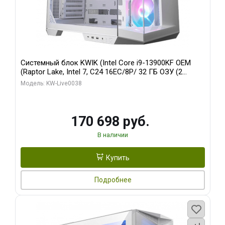
Системный блок KWIK (Intel Core i9-13900KF OEM
(Raptor Lake, Intel 7, C24 16EC/8P/ 32 ГБ ОЗУ (2
модуля)/ Gigabyte RX9070XT GAMING OC 16GB GDDR6
Модель: KW-Live0038
256bit 2xDP 2/ 960 ГБ SSD)
170 698 руб.
В наличии
Купить
Подробнее