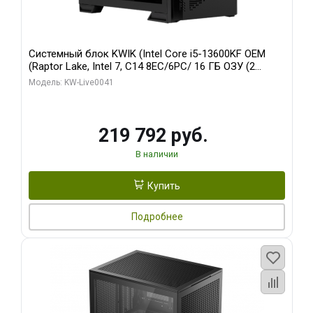
Системный блок KWIK (Intel Core i5-13600KF OEM
(Raptor Lake, Intel 7, C14 8EC/6PC/ 16 ГБ ОЗУ (2
модуля)/ Palit RTX5080 GAMINGPRO OC 16GB GDDR7
Модель: KW-Live0041
256bit 3xDP HD/ 512 ГБ SSD)
219 792 руб.
В наличии
Купить
Подробнее