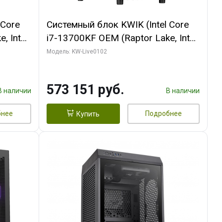
 Core
Системный блок KWIK (Intel Core
, Intel
i7-13700KF OEM (Raptor Lake, Intel
(2
7, C16 8EC/8PC/ 32 ГБ ОЗУ (2
Модель: KW-Live0102
ROART
модуля)/ Afox RTX4090 24GB
e-C DP
GDDR6X 384-Bit 3xDP HDMI ATX
573 151 руб.
Turbo/ 960 ГБ SSD)
В наличии
В наличии
бнее
Подробнее
Купить