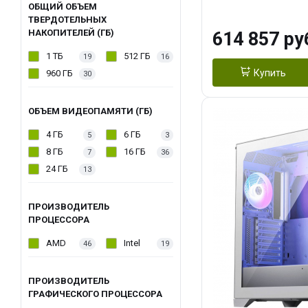
модуля)/ Afox
ОБЩИЙ ОБЪЕМ
ТВЕРДОТЕЛЬНЫХ
GDDR6X 384-Bi
НАКОПИТЕЛЕЙ (ГБ)
614 857 ру
Turbo/ 1 ТБ SS
1 ТБ
512 ГБ
19
16
Купить
960 ГБ
30
ОБЪЕМ ВИДЕОПАМЯТИ (ГБ)
4 ГБ
6 ГБ
5
3
8 ГБ
16 ГБ
7
36
24 ГБ
13
ПРОИЗВОДИТЕЛЬ
ПРОЦЕССОРА
AMD
Intel
46
19
ПРОИЗВОДИТЕЛЬ
ГРАФИЧЕСКОГО ПРОЦЕССОРА