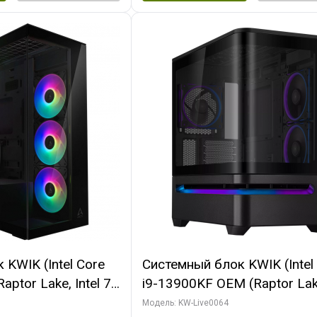
KWIK (Intel Core
Системный блок KWIK (Intel
ptor Lake, Intel 7,
i9-13900KF OEM (Raptor Lake
 64 ГБ ОЗУ (2
7, C24 16EC/8P/ 64 ГБ ОЗУ 
Модель: KW-Live0064