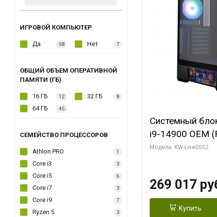
ИГРОВОЙ КОМПЬЮТЕР
Да
Нет
58
7
ОБЩИЙ ОБЪЕМ ОПЕРАТИВНОЙ
ПАМЯТИ (ГБ)
16 ГБ
32 ГБ
12
8
64 ГБ
45
Системный блок 
i9-14900 OEM (Ra
СЕМЕЙСТВО ПРОЦЕССОРОВ
C24 16EC/8PC//
Модель: KW-Live0052
Athlon PRO
1
модуля)/ Palit
Core i3
3
GAMINGPRO OC
Core i5
6
269 017 ру
256bit 3xDP HD
Core i7
3
Core i9
7
Купить
Ryzen 5
3