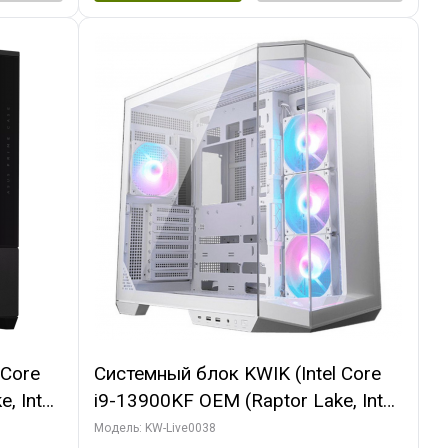
 Core
Системный блок KWIK (Intel Core
, Intel
i9-13900KF OEM (Raptor Lake, Intel
(2
7, C24 16EC/8P/ 32 ГБ ОЗУ (2
Модель: KW-Live0038