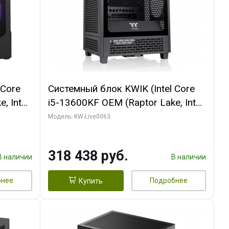
 Core
Системный блок KWIK (Intel Core
, Intel
i5-13600KF OEM (Raptor Lake, Intel
Palit
7, C14 8EC/6PC/ 64 ГБ ОЗУ/ MSI
Модель: KW-Live0063
6GB
RTX5080 VENTUS 3X OC 16GB
0 ГБ
GDDR7 256bit 3xDP HDMI/ 512 ГБ
318 438 руб.
SSD)
В наличии
В наличии
бнее
Подробнее
Купить