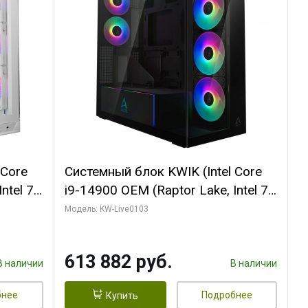
 Core
Системный блок KWIK (Intel Core
ntel 7,
i9-14900 OEM (Raptor Lake, Intel 7,
(2
C24 16EC/8PC// 64 ГБ ОЗУ (2
Модель: KW-Live0103
модуля)/ Afox RTX4090 24GB
B
GDDR6X 384-Bit 3xDP HDMI ATX
613 882 руб.
Turbo/ 960 ГБ SSD)
В наличии
В наличии
бнее
Подробнее
Купить