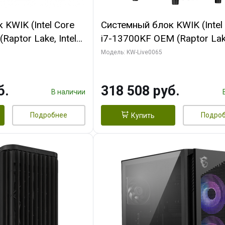
KWIK (Intel Core
Системный блок KWIK (Intel
Raptor Lake, Intel
i7-13700KF OEM (Raptor Lake
 32 ГБ ОЗУ (2
7, C16 8EC/8PC/ 64 ГБ ОЗУ 
Модель: KW-Live0065
yte RTX5070Ti
модуля)/ ASUS RTX5080 P
GDDR7 256bit 3xDP
OC 16GB GDDR7 256bit Typ
б.
318 508 руб.
)
2/ 1 ТБ SSD)
В наличии
Подробнее
Подро
Купить