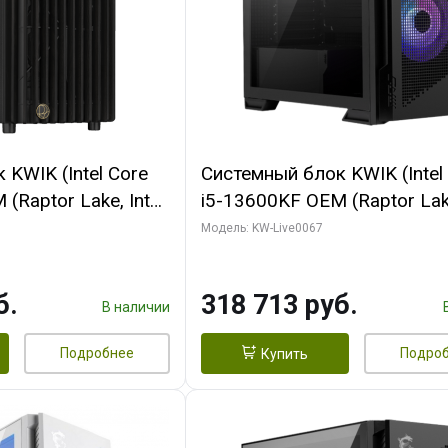
KWIK (Intel Core
Системный блок KWIK (Intel
(Raptor Lake, Intel
i5-13600KF OEM (Raptor Lake
/ 32 ГБ ОЗУ (2
7, C14 8EC/6PC/ 64 ГБ ОЗУ/ 
Модель: KW-Live0067
 RTX4090 24GB
RTX5080 GAMINGPRO OC 1
t 3xDP HDMI ATX
GDDR7 256bit 3xDP HD/ 96
б.
318 713 руб.
SSD)
SSD)
В наличии
Подробнее
Подро
Купить