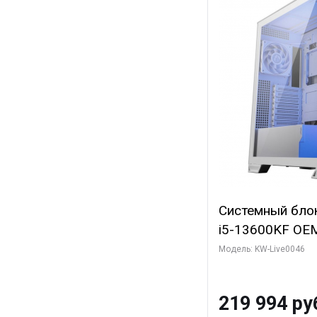
Системный блок 
i5-13600KF OEM 
7, C14 8EC/6PC
Модель: KW-Live0046
Gigabyte RTX5
8GB GDDR7 128b
219 994 ру
SSD)