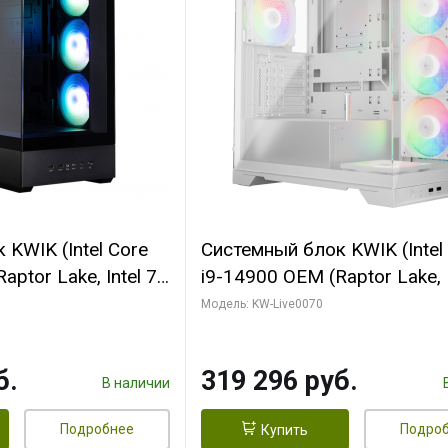
KWIK (Intel Core
Системный блок KWIK (Intel
ptor Lake, Intel 7,
i9-14900 OEM (Raptor Lake, I
 64 ГБ ОЗУ (2
C24 16EC/8PC// 64 ГБ ОЗУ 
Модель: KW-Live0070
 RTX5080
модуля)/ Gigabyte RTX5080
 16GB GDDR7
XTREME WATERFORCE 16G
б.
319 296 руб.
/ 512 ГБ SSD)
GDDR7 256bit/ 960 ГБ SSD)
В наличии
Подробнее
Подро
Купить