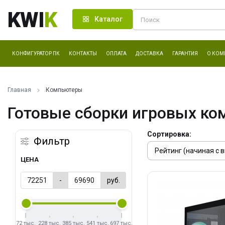
KWI
K
Каталог
КОНФИГУРАТОР ПК
КОНТАКТЫ
ОПЛАТА
ДОСТАВКА
ГАРАНТИЯ
О КОМ
Главная
Компьютеры
Готовые сборки игровых ко
Сортировка:
Фильтр
ЦЕНА
-
руб.
72 тыс.
228 тыс.
385 тыс.
541 тыс.
697 тыс.