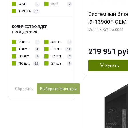
AMD
Intel
6
2
NVIDIA
57
Системный блок 
i9-13900F OEM (
КОЛИЧЕСТВО ЯДЕР
7, Efficient-co/
Модель: KW-Live0044
ПРОЦЕССОРА
модуля)/ Gigab
2 шт.
4 шт.
1
3
AERO OC 16GB 
6 шт.
8 шт.
219 951 ру
4
14
HD/ 512 ГБ SSD
12 шт.
14 шт.
9
4
16 шт.
24 шт.
23
7
Купить
Сбросить
Выберите фильтры