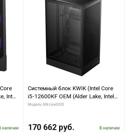
 Core
Системный блок KWIK (Intel Core
, Intel
i5-12600KF OEM (Alder Lake, Intel
(2
7, C10 4EC/6PC// 64 ГБ ОЗУ/ Ninja
Модель: KW-Live0035
Sinotex GTX1650 4GB 128bit
R7
GDDR6 DVI DP HDMI 2/ 960 ГБ
170 662 руб.
D)
SSD)
В наличии
В наличии