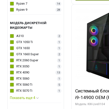
Ryzen 7
14
Ryzen 9
28
МОДЕЛЬ ДИСКРЕТНОЙ
ВИДЕОКАРТЫ
A310
2
GTX 1050 Ti
1
GTX 1650
1
GTX 1660 Super
2
RTX 2060 Super
1
RTX 3050
1
RTX 4090
13
RTX 5060
1
RTX 5060 Ti
5
Системный блок 
RTX 5070 Ti
1
i9-14900 OEM (Ra
Показать еще 4
C24 16EC/8PC//
Модель: KW-Live0104