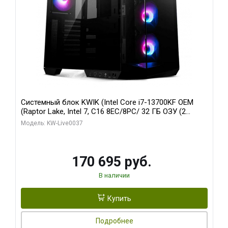
Системный блок KWIK (Intel Core i7-13700KF OEM
(Raptor Lake, Intel 7, C16 8EC/8PC/ 32 ГБ ОЗУ (2
модуля)/ Gigabyte RTX5070 AERO OC 12GB GDDR7
Модель: KW-Live0037
192bit 3xDP HDMI/ 1 ТБ SSD)
170 695 руб.
В наличии
Купить
Подробнее