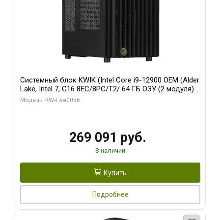
Системный блок KWIK (Intel Core i9-12900 OEM (Alder
Lake, Intel 7, C16 8EC/8PC/T2/ 64 ГБ ОЗУ (2 модуля)/
Palit RTX5080 INFINITY 3 OC 16GB GDDR7 256bit 3xDP
Модель: KW-Live0056
H/ 1 ТБ SSD)
269 091 руб.
В наличии
Купить
Подробнее