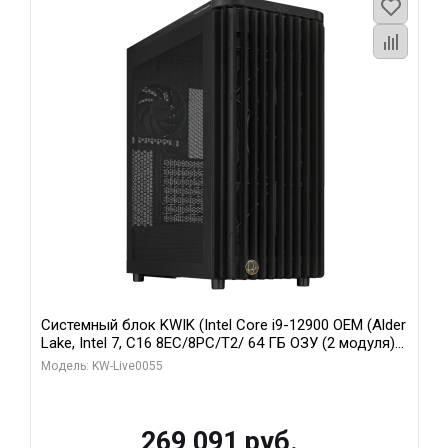
Системный блок KWIK (Intel Core i9-12900 OEM (Alder
Lake, Intel 7, C16 8EC/8PC/T2/ 64 ГБ ОЗУ (2 модуля)/
MSI RTX5080 SHADOW 3X OC 16GB GDDR7 256bit 3xDP
Модель: KW-Live0055
HDMI/ 1 ТБ SSD)
269 091 руб.