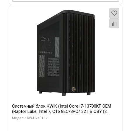
Системный блок KWIK (Intel Core i7-13700KF OEM
(Raptor Lake, Intel 7, C16 8EC/8PC/ 32 ГБ ОЗУ (2
модуля)/ Afox RTX4090 24GB GDDR6X 384-Bit 3xDP
Модель: KW-Live0102
HDMI ATX Turbo/ 960 ГБ SSD)