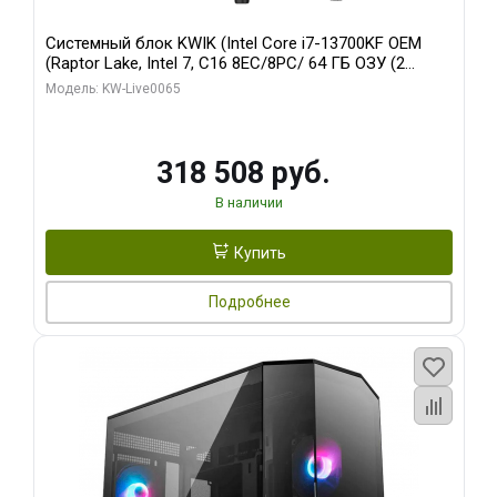
Системный блок KWIK (Intel Core i7-13700KF OEM
(Raptor Lake, Intel 7, C16 8EC/8PC/ 64 ГБ ОЗУ (2
модуля)/ ASUS RTX5080 PROART OC 16GB GDDR7
Модель: KW-Live0065
256bit Type-C DP 2/ 1 ТБ SSD)
318 508 руб.
В наличии
Купить
Подробнее