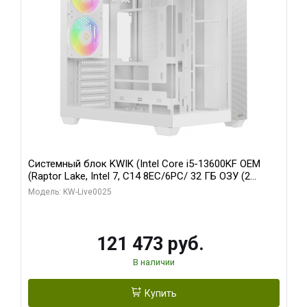
Системный блок KWIK (Intel Core i5-13600KF OEM
(Raptor Lake, Intel 7, C14 8EC/6PC/ 32 ГБ ОЗУ (2
модуля)/ Gigabyte RTX5060 WINDFORCE OC 8GB
Модель: KW-Live0025
GDDR7 128bit 3xDP / 960 ГБ SSD)
121 473 руб.
В наличии
Купить