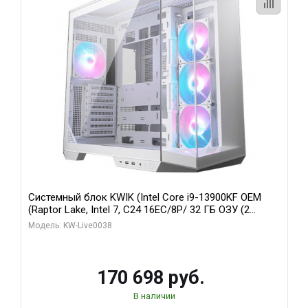
Системный блок KWIK (Intel Core i9-13900KF OEM
(Raptor Lake, Intel 7, C24 16EC/8P/ 32 ГБ ОЗУ (2
модуля)/ Gigabyte RX9070XT GAMING OC 16GB GDDR6
Модель: KW-Live0038
256bit 2xDP 2/ 960 ГБ SSD)
170 698 руб.
В наличии