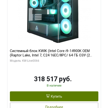
Системный блок KWIK (Intel Core i9-14900K OEM
(Raptor Lake, Intel 7, C24 16EC/8PC/ 64 ГБ ОЗУ (2
модуля)/ Gigabyte RTX5080 XTREME WATERFORCE
Модель: KW-Live0066
16GB GDDR7 256bit/ 1 ТБ SSD)
318 517 руб.
В наличии
Купить
Подробнее