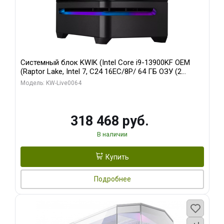
Системный блок KWIK (Intel Core i9-13900KF OEM
(Raptor Lake, Intel 7, C24 16EC/8P/ 64 ГБ ОЗУ (2
модуля)/ ASUS RTX5080 PROART OC 16GB GDDR7
Модель: KW-Live0064
256bit Type-C DP 2/ 512 ГБ SSD)
318 468 руб.
В наличии
Купить
Подробнее