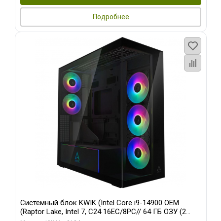
Подробнее
Системный блок KWIK (Intel Core i9-14900 OEM
(Raptor Lake, Intel 7, C24 16EC/8PC// 64 ГБ ОЗУ (2
модуля)/ Afox RTX4090 24GB GDDR6X 384-Bit 3xDP