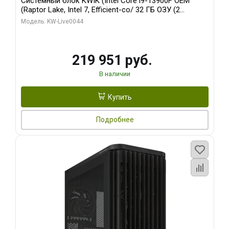
Системный блок KWIK (Intel Core i9-13900F OEM
(Raptor Lake, Intel 7, Efficient-co/ 32 ГБ ОЗУ (2
модуля)/ Gigabyte RTX5070Ti AERO OC 16GB GDDR7
Модель: KW-Live0044
256bit 3xDP HD/ 512 ГБ SSD)
219 951 руб.
В наличии
Купить
Подробнее