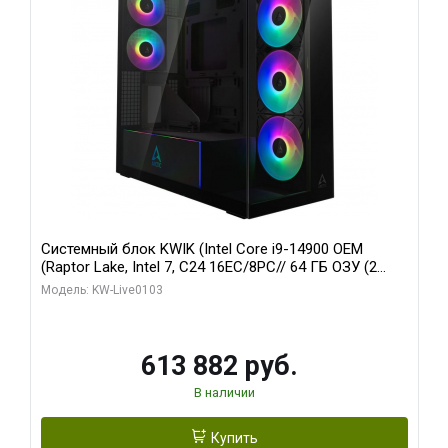
Системный блок KWIK (Intel Core i9-14900 OEM
(Raptor Lake, Intel 7, C24 16EC/8PC// 64 ГБ ОЗУ (2
модуля)/ Afox RTX4090 24GB GDDR6X 384-Bit 3xDP
Модель: KW-Live0103
HDMI ATX Turbo/ 960 ГБ SSD)
613 882 руб.
В наличии
Купить