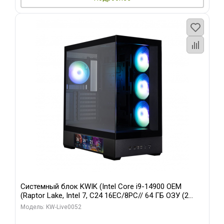
Системный блок KWIK (Intel Core i9-14900 OEM
(Raptor Lake, Intel 7, C24 16EC/8PC// 64 ГБ ОЗУ (2
модуля)/ Palit RTX5080 GAMINGPRO OC 16GB GDDR7
Модель: KW-Live0052
256bit 3xDP HD/ 512 ГБ SSD)