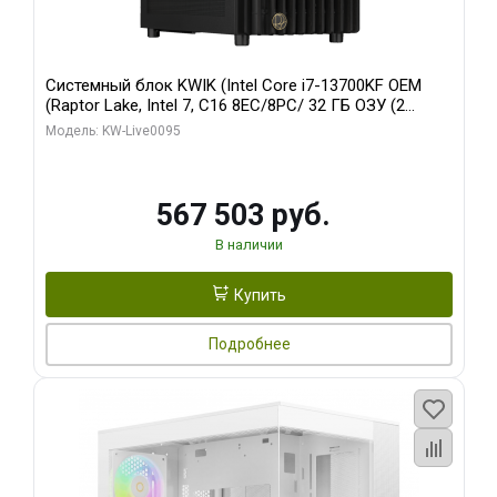
Системный блок KWIK (Intel Core i7-13700KF OEM
(Raptor Lake, Intel 7, C16 8EC/8PC/ 32 ГБ ОЗУ (2
модуля)/ Afox RTX4090 24GB GDDR6X 384-Bit 3xDP
Модель: KW-Live0095
HDMI ATX Turbo/ 512 ГБ SSD)
567 503 руб.
В наличии
Купить
Подробнее