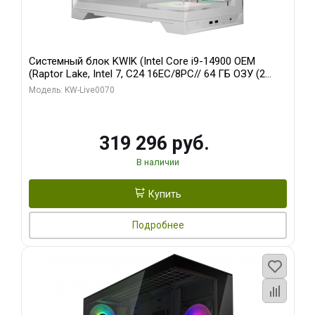
Системный блок KWIK (Intel Core i9-14900 OEM
(Raptor Lake, Intel 7, C24 16EC/8PC// 64 ГБ ОЗУ (2
модуля)/ Gigabyte RTX5080 XTREME WATERFORCE
Модель: KW-Live0070
16GB GDDR7 256bit/ 960 ГБ SSD)
319 296 руб.
В наличии
Купить
Подробнее