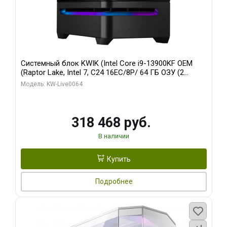
Системный блок KWIK (Intel Core i9-13900KF OEM
(Raptor Lake, Intel 7, C24 16EC/8P/ 64 ГБ ОЗУ (2
модуля)/ ASUS RTX5080 PROART OC 16GB GDDR7
Модель: KW-Live0064
256bit Type-C DP 2/ 512 ГБ SSD)
318 468 руб.
В наличии
Купить
Подробнее