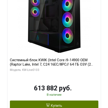
Системный блок KWIK (Intel Core i9-14900 OEM
(Raptor Lake, Intel 7, C24 16EC/8PC// 64 ГБ ОЗУ (2
модуля)/ Afox RTX4090 24GB GDDR6X 384-Bit 3xDP
Модель: KW-Live0103
HDMI ATX Turbo/ 960 ГБ SSD)
613 882 руб.
В наличии
Купить