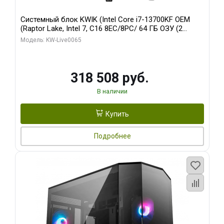
Системный блок KWIK (Intel Core i7-13700KF OEM
(Raptor Lake, Intel 7, C16 8EC/8PC/ 64 ГБ ОЗУ (2
модуля)/ ASUS RTX5080 PROART OC 16GB GDDR7
Модель: KW-Live0065
256bit Type-C DP 2/ 1 ТБ SSD)
318 508 руб.
В наличии
Купить
Подробнее