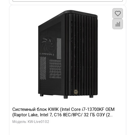
Системный блок KWIK (Intel Core i7-13700KF OEM
(Raptor Lake, Intel 7, C16 8EC/8PC/ 32 ГБ ОЗУ (2
модуля)/ Afox RTX4090 24GB GDDR6X 384-Bit 3xDP
Модель: KW-Live0102
HDMI ATX Turbo/ 960 ГБ SSD)