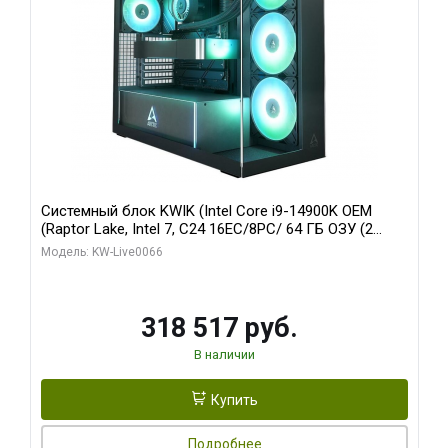
Системный блок KWIK (Intel Core i9-14900K OEM
(Raptor Lake, Intel 7, C24 16EC/8PC/ 64 ГБ ОЗУ (2
модуля)/ Gigabyte RTX5080 XTREME WATERFORCE
Модель: KW-Live0066
16GB GDDR7 256bit/ 1 ТБ SSD)
318 517 руб.
В наличии
Купить
Подробнее