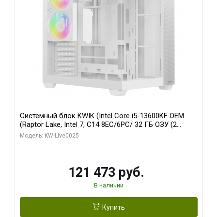
Системный блок KWIK (Intel Core i5-13600KF OEM
(Raptor Lake, Intel 7, C14 8EC/6PC/ 32 ГБ ОЗУ (2
модуля)/ Gigabyte RTX5060 WINDFORCE OC 8GB
Модель: KW-Live0025
GDDR7 128bit 3xDP / 960 ГБ SSD)
121 473 руб.
В наличии
Купить