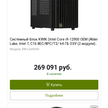
Системный блок KWIK (Intel Core i9-12900 OEM (Alder
Lake, Intel 7, C16 8EC/8PC/T2/ 64 ГБ ОЗУ (2 модуля)/
Palit RTX5080 INFINITY 3 OC 16GB GDDR7 256bit 3xDP
Модель: KW-Live0056
H/ 1 ТБ SSD)
269 091 руб.
В наличии
Купить
Подробнее