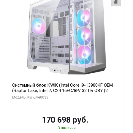
Системный блок KWIK (Intel Core i9-13900KF OEM
(Raptor Lake, Intel 7, C24 16EC/8P/ 32 ГБ ОЗУ (2
модуля)/ Gigabyte RX9070XT GAMING OC 16GB GDDR6
Модель: KW-Live0038
256bit 2xDP 2/ 960 ГБ SSD)
170 698 руб.
В наличии