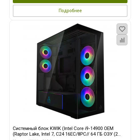
Подробнее
Системный блок KWIK (Intel Core i9-14900 OEM
(Raptor Lake, Intel 7, C24 16EC/8PC// 64 ГБ ОЗУ (2
модуля)/ Afox RTX4090 24GB GDDR6X 384-Bit 3xDP