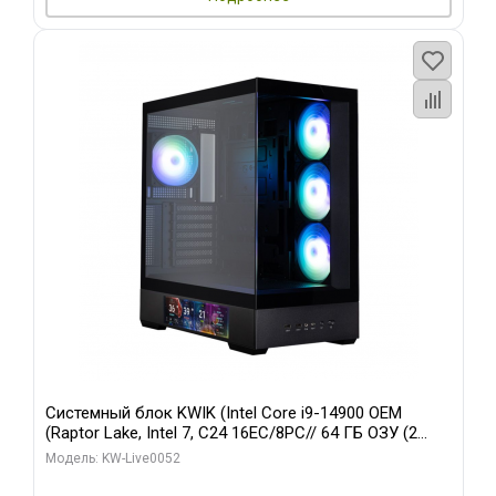
Системный блок KWIK (Intel Core i9-14900 OEM
(Raptor Lake, Intel 7, C24 16EC/8PC// 64 ГБ ОЗУ (2
модуля)/ Palit RTX5080 GAMINGPRO OC 16GB GDDR7
Модель: KW-Live0052
256bit 3xDP HD/ 512 ГБ SSD)