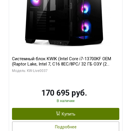
Системный блок KWIK (Intel Core i7-13700KF OEM
(Raptor Lake, Intel 7, C16 8EC/8PC/ 32 ГБ ОЗУ (2
модуля)/ Gigabyte RTX5070 AERO OC 12GB GDDR7
Модель: KW-Live0037
192bit 3xDP HDMI/ 1 ТБ SSD)
170 695 руб.
В наличии
Купить
Подробнее