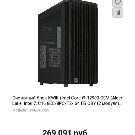
Системный блок KWIK (Intel Core i9-12900 OEM (Alder
Lake, Intel 7, C16 8EC/8PC/T2/ 64 ГБ ОЗУ (2 модуля)/
MSI RTX5080 SHADOW 3X OC 16GB GDDR7 256bit 3xDP
Модель: KW-Live0055
HDMI/ 1 ТБ SSD)
269 091 руб.