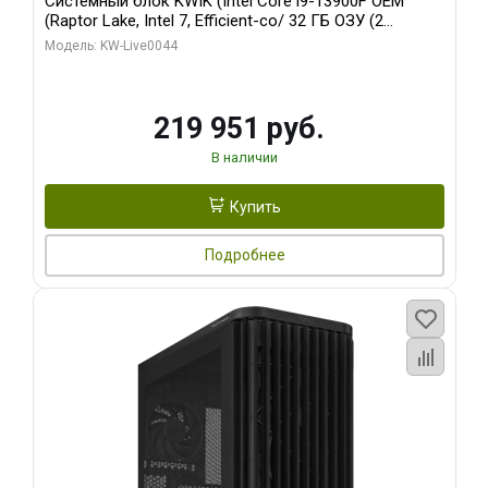
Системный блок KWIK (Intel Core i9-13900F OEM
(Raptor Lake, Intel 7, Efficient-co/ 32 ГБ ОЗУ (2
модуля)/ Gigabyte RTX5070Ti AERO OC 16GB GDDR7
Модель: KW-Live0044
256bit 3xDP HD/ 512 ГБ SSD)
219 951 руб.
В наличии
Купить
Подробнее