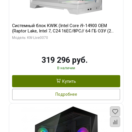
Системный блок KWIK (Intel Core i9-14900 OEM
(Raptor Lake, Intel 7, C24 16EC/8PC// 64 ГБ ОЗУ (2
модуля)/ Gigabyte RTX5080 XTREME WATERFORCE
Модель: KW-Live0070
16GB GDDR7 256bit/ 960 ГБ SSD)
319 296 руб.
В наличии
Купить
Подробнее