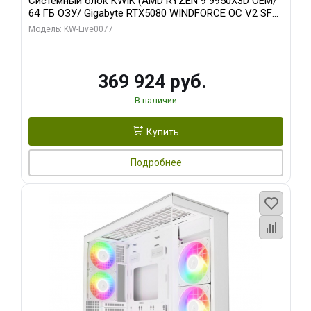
Системный блок KWIK (AMD RYZEN 9 9950X3D OEM/
64 ГБ ОЗУ/ Gigabyte RTX5080 WINDFORCE OC V2 SFF
16GB GDDR7 256b/ 960 ГБ SSD)
Модель: KW-Live0077
369 924 руб.
В наличии
Купить
Подробнее