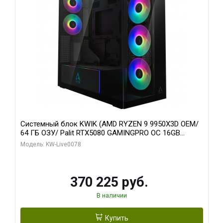
Системный блок KWIK (AMD RYZEN 9 9950X3D OEM/
64 ГБ ОЗУ/ Palit RTX5080 GAMINGPRO OC 16GB
GDDR7 256bit 3xDP HD/ 1 ТБ SSD)
Модель: KW-Live0078
370 225 руб.
В наличии
Купить