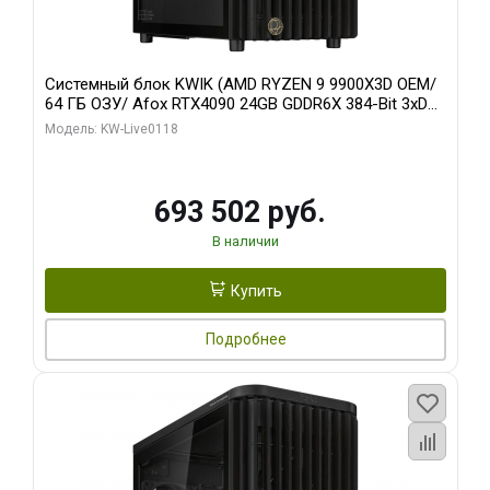
Системный блок KWIK (AMD RYZEN 9 9900X3D OEM/
64 ГБ ОЗУ/ Afox RTX4090 24GB GDDR6X 384-Bit 3xDP
HDMI ATX Turbo/ 960 ГБ SSD)
Модель: KW-Live0118
693 502 руб.
В наличии
Купить
Подробнее