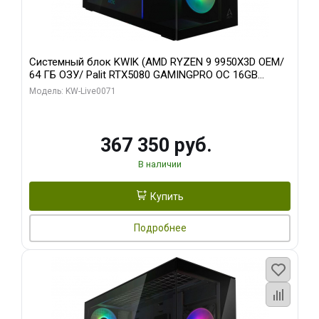
Системный блок KWIK (AMD RYZEN 9 9950X3D OEM/
64 ГБ ОЗУ/ Palit RTX5080 GAMINGPRO OC 16GB
GDDR7 256bit 3xDP HD/ 960 ГБ SSD)
Модель: KW-Live0071
367 350 руб.
В наличии
Купить
Подробнее