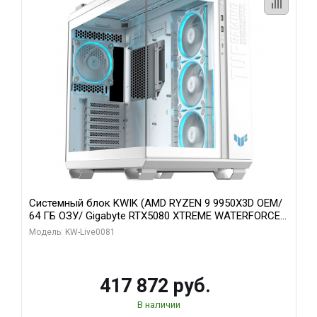
Системный блок KWIK (AMD RYZEN 9 9950X3D OEM/
64 ГБ ОЗУ/ Gigabyte RTX5080 XTREME WATERFORCE
16GB GDDR7 256bit/ 1 ТБ SSD)
Модель: KW-Live0081
417 872 руб.
В наличии