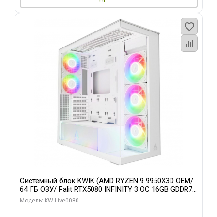
Системный блок KWIK (AMD RYZEN 9 9950X3D OEM/
64 ГБ ОЗУ/ Palit RTX5080 INFINITY 3 OC 16GB GDDR7
256bit 3xDP H/ 960 ГБ SSD)
Модель: KW-Live0080