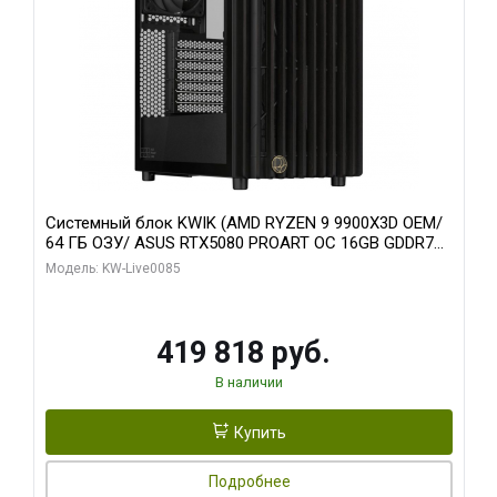
Системный блок KWIK (AMD RYZEN 9 9900X3D OEM/
64 ГБ ОЗУ/ ASUS RTX5080 PROART OC 16GB GDDR7
256bit Type-C DP 2/ 960 ГБ SSD)
Модель: KW-Live0085
419 818 руб.
В наличии
Купить
Подробнее