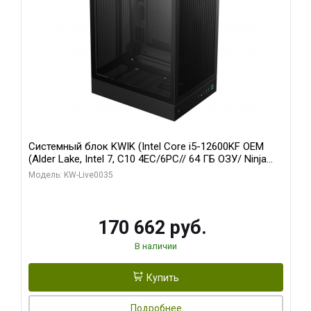
Системный блок KWIK (Intel Core i5-12600KF OEM
(Alder Lake, Intel 7, C10 4EC/6PC// 64 ГБ ОЗУ/ Ninja
Sinotex GTX1650 4GB 128bit GDDR6 DVI DP HDMI 2/
Модель: KW-Live0035
960 ГБ SSD)
170 662 руб.
В наличии
Купить
Подробнее