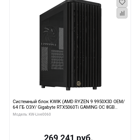
Системный блок KWIK (AMD RYZEN 9 9950X3D OEM/
64 ГБ ОЗУ/ Gigabyte RTX5060Ti GAMING OC 8GB
GDDR7 128bit 3xDP H/ 1 ТБ SSD)
Модель: KW-Live0060
269 241 руб.