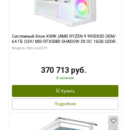
Системный блок KWIK (AMD RYZEN 9 9950X3D OEM/
64 ГБ ОЗУ/ MSI RTX5080 SHADOW 3X OC 16GB GDDR7
256bit 3xDP HDMI/ 960 ГБ SSD)
Модель: KW-Live0079
370 713 руб.
В наличии
Купить
Подробнее