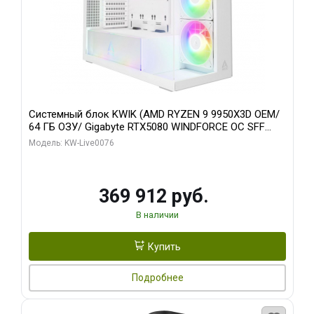
Системный блок KWIK (AMD RYZEN 9 9950X3D OEM/
64 ГБ ОЗУ/ Gigabyte RTX5080 WINDFORCE OC SFF
16GB GDDR7 256bit / 960 ГБ SSD)
Модель: KW-Live0076
369 912 руб.
В наличии
Купить
Подробнее