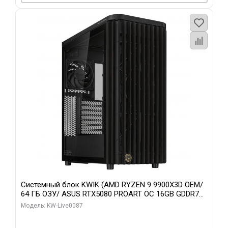
Системный блок KWIK (AMD RYZEN 9 9900X3D OEM/
64 ГБ ОЗУ/ ASUS RTX5080 PROART OC 16GB GDDR7
256bit Type-C DP 2/ 1 ТБ SSD)
Модель: KW-Live0087