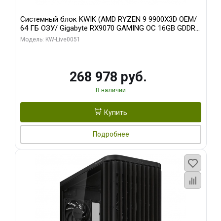
Системный блок KWIK (AMD RYZEN 9 9900X3D OEM/
64 ГБ ОЗУ/ Gigabyte RX9070 GAMING OC 16GB GDDR6
256bit 2xDP 2xH/ 960 ГБ SSD)
Модель: KW-Live0051
268 978 руб.
В наличии
Купить
Подробнее