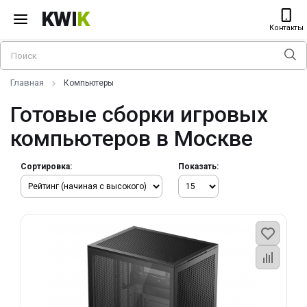
KWI
K
Контакты
Главная
Компьютеры
Готовые сборки игровых
компьютеров в Москве
Сортировка:
Показать: