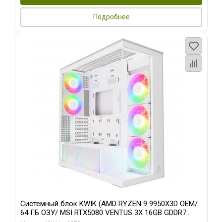
Подробнее
Системный блок KWIK (AMD RYZEN 9 9950X3D OEM/
64 ГБ ОЗУ/ MSI RTX5080 VENTUS 3X 16GB GDDR7
256bit 3xDP HDMI 3F/ 960 ГБ SSD)