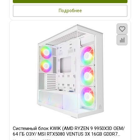
Подробнее
Системный блок KWIK (AMD RYZEN 9 9950X3D OEM/
64 ГБ ОЗУ/ MSI RTX5080 VENTUS 3X 16GB GDDR7
256bit 3xDP HDMI 3F/ 960 ГБ SSD)