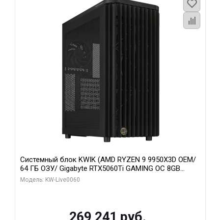
Системный блок KWIK (AMD RYZEN 9 9950X3D OEM/
64 ГБ ОЗУ/ Gigabyte RTX5060Ti GAMING OC 8GB
GDDR7 128bit 3xDP H/ 1 ТБ SSD)
Модель: KW-Live0060
269 241 руб.