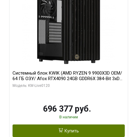
Системный блок KWIK (AMD RYZEN 9 9900X3D OEM/
64 ГБ ОЗУ/ Afox RTX4090 24GB GDDR6X 384-Bit 3xDP
HDMI ATX Turbo/ 1 ТБ SSD)
Модель: KW-Live0120
696 377 руб.
В наличии
Купить