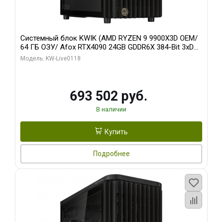
Системный блок KWIK (AMD RYZEN 9 9900X3D OEM/
64 ГБ ОЗУ/ Afox RTX4090 24GB GDDR6X 384-Bit 3xDP
HDMI ATX Turbo/ 960 ГБ SSD)
Модель: KW-Live0118
693 502 руб.
В наличии
Купить
Подробнее