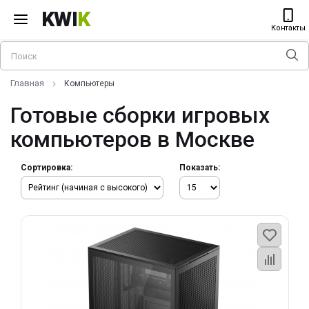
KWI
K
Контакты
Главная
Компьютеры
Готовые сборки игровых
компьютеров в Москве
Сортировка:
Показать: