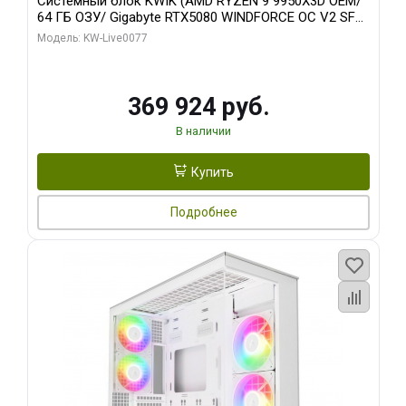
Системный блок KWIK (AMD RYZEN 9 9950X3D OEM/
64 ГБ ОЗУ/ Gigabyte RTX5080 WINDFORCE OC V2 SFF
16GB GDDR7 256b/ 960 ГБ SSD)
Модель: KW-Live0077
369 924 руб.
В наличии
Купить
Подробнее