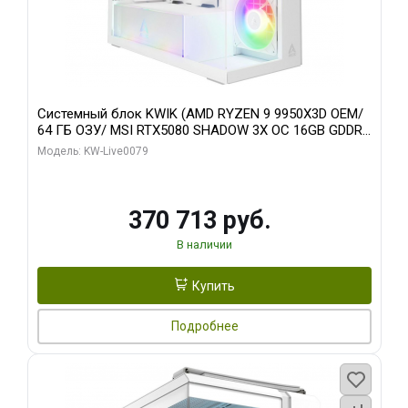
Системный блок KWIK (AMD RYZEN 9 9950X3D OEM/
64 ГБ ОЗУ/ MSI RTX5080 SHADOW 3X OC 16GB GDDR7
256bit 3xDP HDMI/ 960 ГБ SSD)
Модель: KW-Live0079
370 713 руб.
В наличии
Купить
Подробнее