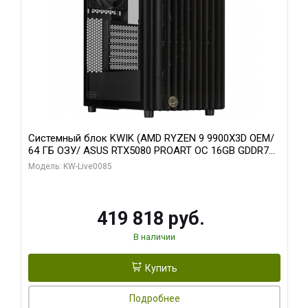
Системный блок KWIK (AMD RYZEN 9 9900X3D OEM/
64 ГБ ОЗУ/ ASUS RTX5080 PROART OC 16GB GDDR7
256bit Type-C DP 2/ 960 ГБ SSD)
Модель: KW-Live0085
419 818 руб.
В наличии
Купить
Подробнее