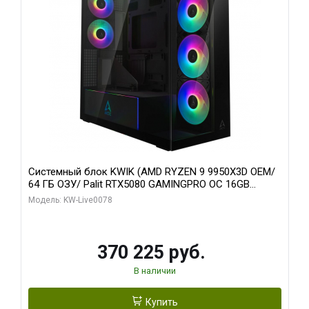
Системный блок KWIK (AMD RYZEN 9 9950X3D OEM/
64 ГБ ОЗУ/ Palit RTX5080 GAMINGPRO OC 16GB
GDDR7 256bit 3xDP HD/ 1 ТБ SSD)
Модель: KW-Live0078
370 225 руб.
В наличии
Купить