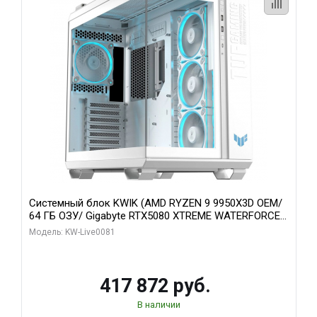
Системный блок KWIK (AMD RYZEN 9 9950X3D OEM/
64 ГБ ОЗУ/ Gigabyte RTX5080 XTREME WATERFORCE
16GB GDDR7 256bit/ 1 ТБ SSD)
Модель: KW-Live0081
417 872 руб.
В наличии