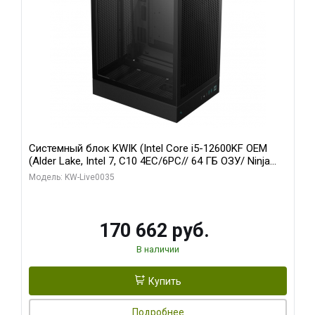
Системный блок KWIK (Intel Core i5-12600KF OEM
(Alder Lake, Intel 7, C10 4EC/6PC// 64 ГБ ОЗУ/ Ninja
Sinotex GTX1650 4GB 128bit GDDR6 DVI DP HDMI 2/
Модель: KW-Live0035
960 ГБ SSD)
170 662 руб.
В наличии
Купить
Подробнее