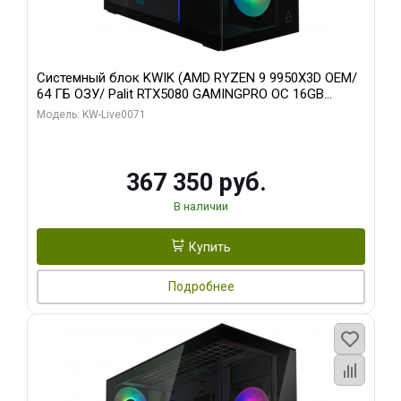
Системный блок KWIK (AMD RYZEN 9 9950X3D OEM/
64 ГБ ОЗУ/ Palit RTX5080 GAMINGPRO OC 16GB
GDDR7 256bit 3xDP HD/ 960 ГБ SSD)
Модель: KW-Live0071
367 350 руб.
В наличии
Купить
Подробнее