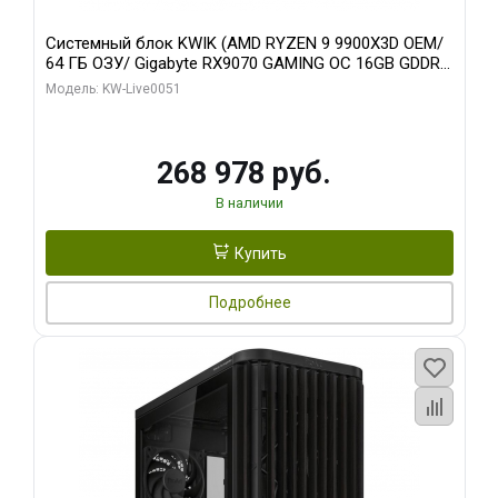
Системный блок KWIK (AMD RYZEN 9 9900X3D OEM/
64 ГБ ОЗУ/ Gigabyte RX9070 GAMING OC 16GB GDDR6
256bit 2xDP 2xH/ 960 ГБ SSD)
Модель: KW-Live0051
268 978 руб.
В наличии
Купить
Подробнее