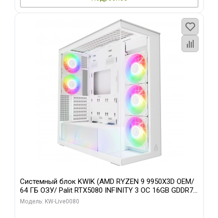
Системный блок KWIK (AMD RYZEN 9 9950X3D OEM/
64 ГБ ОЗУ/ Palit RTX5080 INFINITY 3 OC 16GB GDDR7
256bit 3xDP H/ 960 ГБ SSD)
Модель: KW-Live0080