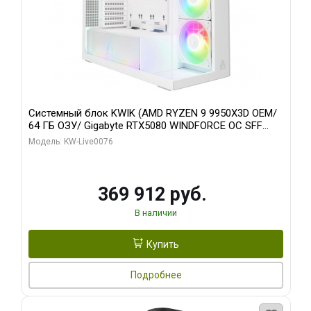
Системный блок KWIK (AMD RYZEN 9 9950X3D OEM/
64 ГБ ОЗУ/ Gigabyte RTX5080 WINDFORCE OC SFF
16GB GDDR7 256bit / 960 ГБ SSD)
Модель: KW-Live0076
369 912 руб.
В наличии
Купить
Подробнее