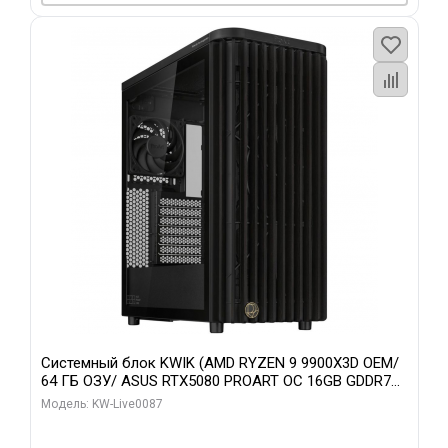
Системный блок KWIK (AMD RYZEN 9 9900X3D OEM/
64 ГБ ОЗУ/ ASUS RTX5080 PROART OC 16GB GDDR7
256bit Type-C DP 2/ 1 ТБ SSD)
Модель: KW-Live0087