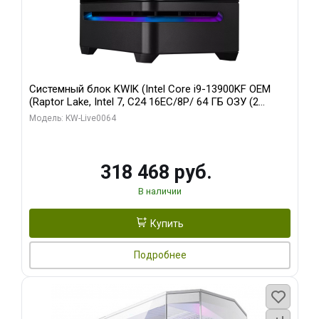
Системный блок KWIK (Intel Core i9-13900KF OEM
(Raptor Lake, Intel 7, C24 16EC/8P/ 64 ГБ ОЗУ (2
модуля)/ ASUS RTX5080 PROART OC 16GB GDDR7
Модель: KW-Live0064
256bit Type-C DP 2/ 512 ГБ SSD)
318 468 руб.
В наличии
Купить
Подробнее