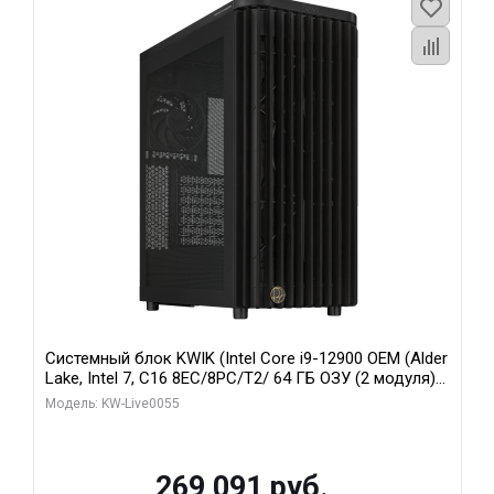
Системный блок KWIK (Intel Core i9-12900 OEM (Alder
Lake, Intel 7, C16 8EC/8PC/T2/ 64 ГБ ОЗУ (2 модуля)/
MSI RTX5080 SHADOW 3X OC 16GB GDDR7 256bit 3xDP
Модель: KW-Live0055
HDMI/ 1 ТБ SSD)
269 091 руб.