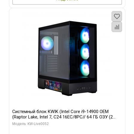
Системный блок KWIK (Intel Core i9-14900 OEM
(Raptor Lake, Intel 7, C24 16EC/8PC// 64 ГБ ОЗУ (2
модуля)/ Palit RTX5080 GAMINGPRO OC 16GB GDDR7
Модель: KW-Live0052
256bit 3xDP HD/ 512 ГБ SSD)