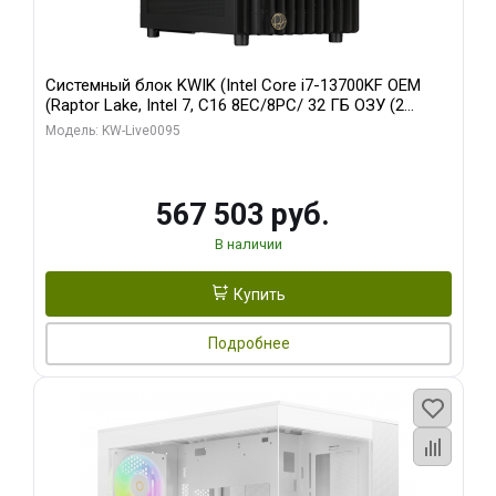
Системный блок KWIK (Intel Core i7-13700KF OEM
(Raptor Lake, Intel 7, C16 8EC/8PC/ 32 ГБ ОЗУ (2
модуля)/ Afox RTX4090 24GB GDDR6X 384-Bit 3xDP
Модель: KW-Live0095
HDMI ATX Turbo/ 512 ГБ SSD)
567 503 руб.
В наличии
Купить
Подробнее