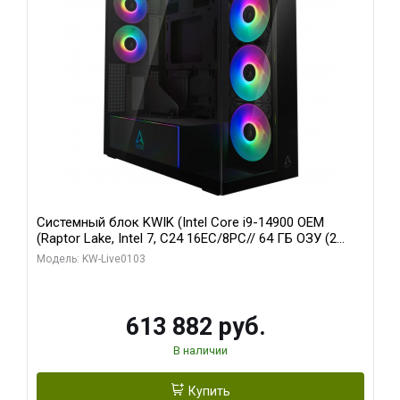
Системный блок KWIK (Intel Core i9-14900 OEM
(Raptor Lake, Intel 7, C24 16EC/8PC// 64 ГБ ОЗУ (2
модуля)/ Afox RTX4090 24GB GDDR6X 384-Bit 3xDP
Модель: KW-Live0103
HDMI ATX Turbo/ 960 ГБ SSD)
613 882 руб.
В наличии
Купить