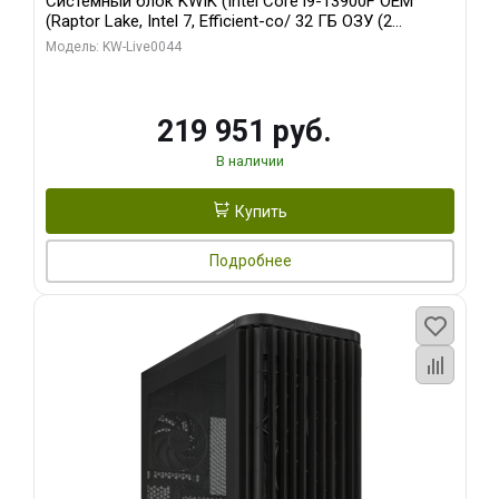
Системный блок KWIK (Intel Core i9-13900F OEM
(Raptor Lake, Intel 7, Efficient-co/ 32 ГБ ОЗУ (2
модуля)/ Gigabyte RTX5070Ti AERO OC 16GB GDDR7
Модель: KW-Live0044
256bit 3xDP HD/ 512 ГБ SSD)
219 951 руб.
В наличии
Купить
Подробнее