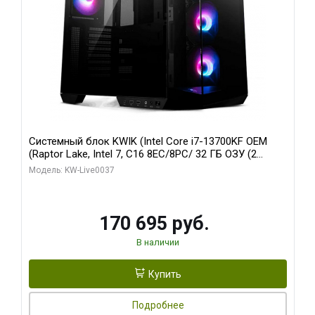
Системный блок KWIK (Intel Core i7-13700KF OEM
(Raptor Lake, Intel 7, C16 8EC/8PC/ 32 ГБ ОЗУ (2
модуля)/ Gigabyte RTX5070 AERO OC 12GB GDDR7
Модель: KW-Live0037
192bit 3xDP HDMI/ 1 ТБ SSD)
170 695 руб.
В наличии
Купить
Подробнее