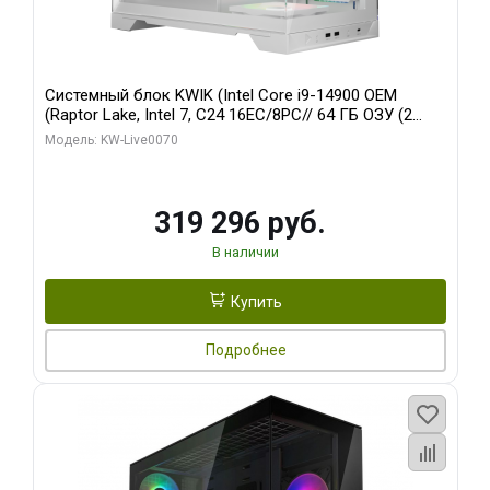
Системный блок KWIK (Intel Core i9-14900 OEM
(Raptor Lake, Intel 7, C24 16EC/8PC// 64 ГБ ОЗУ (2
модуля)/ Gigabyte RTX5080 XTREME WATERFORCE
Модель: KW-Live0070
16GB GDDR7 256bit/ 960 ГБ SSD)
319 296 руб.
В наличии
Купить
Подробнее