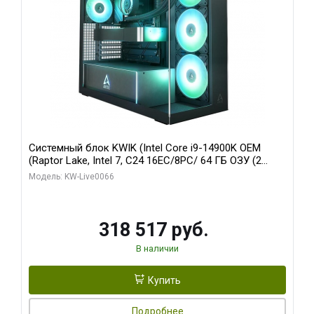
Системный блок KWIK (Intel Core i9-14900K OEM
(Raptor Lake, Intel 7, C24 16EC/8PC/ 64 ГБ ОЗУ (2
модуля)/ Gigabyte RTX5080 XTREME WATERFORCE
Модель: KW-Live0066
16GB GDDR7 256bit/ 1 ТБ SSD)
318 517 руб.
В наличии
Купить
Подробнее