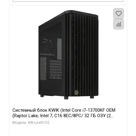
Системный блок KWIK (Intel Core i7-13700KF OEM
(Raptor Lake, Intel 7, C16 8EC/8PC/ 32 ГБ ОЗУ (2
модуля)/ Afox RTX4090 24GB GDDR6X 384-Bit 3xDP
Модель: KW-Live0102
HDMI ATX Turbo/ 960 ГБ SSD)