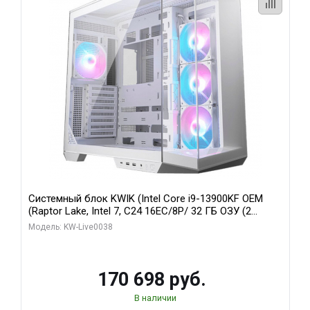
Системный блок KWIK (Intel Core i9-13900KF OEM
(Raptor Lake, Intel 7, C24 16EC/8P/ 32 ГБ ОЗУ (2
модуля)/ Gigabyte RX9070XT GAMING OC 16GB GDDR6
Модель: KW-Live0038
256bit 2xDP 2/ 960 ГБ SSD)
170 698 руб.
В наличии