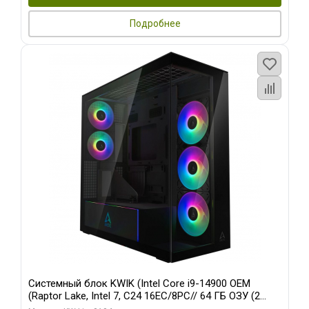
Подробнее
Системный блок KWIK (Intel Core i9-14900 OEM
(Raptor Lake, Intel 7, C24 16EC/8PC// 64 ГБ ОЗУ (2
модуля)/ Afox RTX4090 24GB GDDR6X 384-Bit 3xDP