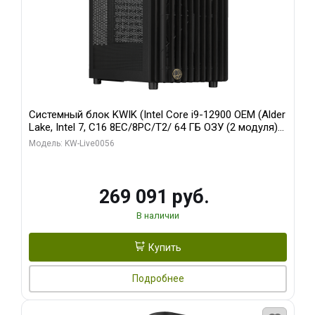
Системный блок KWIK (Intel Core i9-12900 OEM (Alder
Lake, Intel 7, C16 8EC/8PC/T2/ 64 ГБ ОЗУ (2 модуля)/
Palit RTX5080 INFINITY 3 OC 16GB GDDR7 256bit 3xDP
Модель: KW-Live0056
H/ 1 ТБ SSD)
269 091 руб.
В наличии
Купить
Подробнее