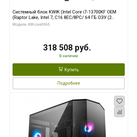
Системный блок KWIK (Intel Core i7-13700KF OEM
(Raptor Lake, Intel 7, C16 8EC/8PC/ 64 ГБ ОЗУ (2
модуля)/ ASUS RTX5080 PROART OC 16GB GDDR7
Модель: KW-Live0065
256bit Type-C DP 2/ 1 ТБ SSD)
318 508 руб.
В наличии
Купить
Подробнее