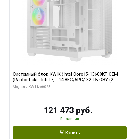
Системный блок KWIK (Intel Core i5-13600KF OEM
(Raptor Lake, Intel 7, C14 8EC/6PC/ 32 ГБ ОЗУ (2
модуля)/ Gigabyte RTX5060 WINDFORCE OC 8GB
Модель: KW-Live0025
GDDR7 128bit 3xDP / 960 ГБ SSD)
121 473 руб.
В наличии
Купить