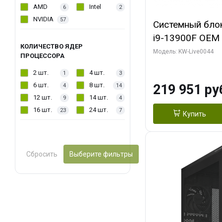
AMD
Intel
6
2
NVIDIA
57
Системный блок 
i9-13900F OEM (
КОЛИЧЕСТВО ЯДЕР
7, Efficient-co/
Модель: KW-Live0044
ПРОЦЕССОРА
модуля)/ Gigab
2 шт.
4 шт.
1
3
AERO OC 16GB 
6 шт.
8 шт.
219 951 ру
4
14
HD/ 512 ГБ SSD
12 шт.
14 шт.
9
4
16 шт.
24 шт.
23
7
Купить
Сбросить
Выберите фильтры