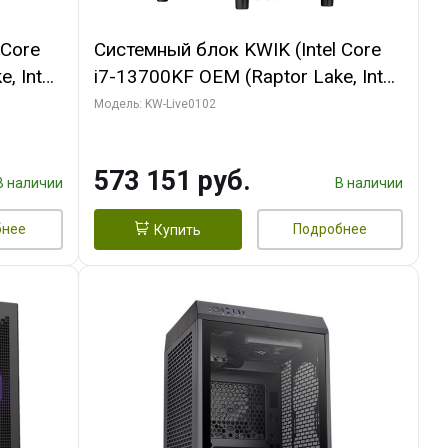
 Core
Системный блок KWIK (Intel Core
, Intel
i7-13700KF OEM (Raptor Lake, Intel
(2
7, C16 8EC/8PC/ 32 ГБ ОЗУ (2
Модель: KW-Live0102
ROART
модуля)/ Afox RTX4090 24GB
e-C DP
GDDR6X 384-Bit 3xDP HDMI ATX
573 151 руб.
Turbo/ 960 ГБ SSD)
В наличии
В наличии
бнее
Подробнее
Купить