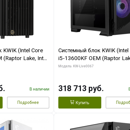
KWIK (Intel Core
Системный блок KWIK (Intel
(Raptor Lake, Intel
i5-13600KF OEM (Raptor Lake
/ 32 ГБ ОЗУ (2
7, C14 8EC/6PC/ 64 ГБ ОЗУ/ 
Модель: KW-Live0067
 RTX4090 24GB
RTX5080 GAMINGPRO OC 1
t 3xDP HDMI ATX
GDDR7 256bit 3xDP HD/ 96
б.
318 713 руб.
SSD)
SSD)
В наличии
Подробнее
Подро
Купить