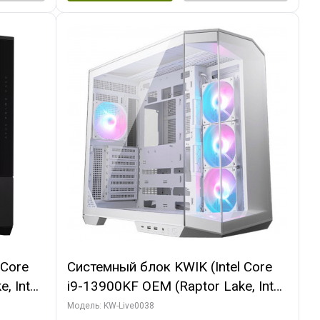
 Core
Системный блок KWIK (Intel Core
, Intel
i9-13900KF OEM (Raptor Lake, Intel
(2
7, C24 16EC/8P/ 32 ГБ ОЗУ (2
Модель: KW-Live0038