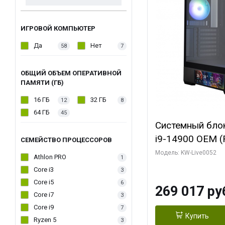
ИГРОВОЙ КОМПЬЮТЕР
Да
Нет
58
7
ОБЩИЙ ОБЪЕМ ОПЕРАТИВНОЙ
ПАМЯТИ (ГБ)
16 ГБ
32 ГБ
12
8
64 ГБ
45
Системный блок 
i9-14900 OEM (Ra
СЕМЕЙСТВО ПРОЦЕССОРОВ
C24 16EC/8PC//
Модель: KW-Live0052
Athlon PRO
1
модуля)/ Palit
Core i3
3
GAMINGPRO OC
Core i5
6
269 017 ру
256bit 3xDP HD
Core i7
3
Core i9
7
Купить
Ryzen 5
3