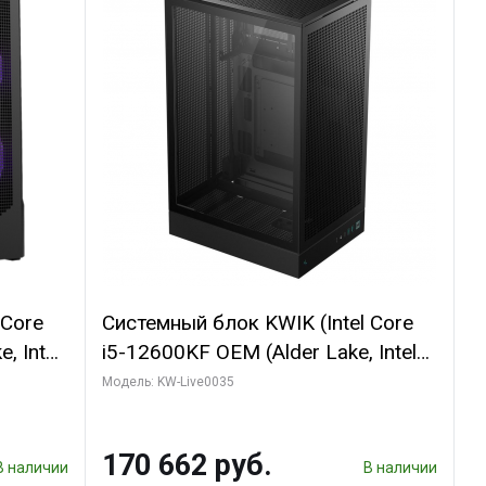
 Core
Системный блок KWIK (Intel Core
, Intel
i5-12600KF OEM (Alder Lake, Intel
(2
7, C10 4EC/6PC// 64 ГБ ОЗУ/ Ninja
Модель: KW-Live0035
Sinotex GTX1650 4GB 128bit
R7
GDDR6 DVI DP HDMI 2/ 960 ГБ
170 662 руб.
D)
SSD)
В наличии
В наличии