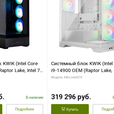
KWIK (Intel Core
Системный блок KWIK (Intel
ptor Lake, Intel 7,
i9-14900 OEM (Raptor Lake, I
 64 ГБ ОЗУ (2
C24 16EC/8PC// 64 ГБ ОЗУ 
Модель: KW-Live0070
 RTX5080
модуля)/ Gigabyte RTX5080
 16GB GDDR7
XTREME WATERFORCE 16G
б.
319 296 руб.
/ 512 ГБ SSD)
GDDR7 256bit/ 960 ГБ SSD)
В наличии
Подробнее
Подро
Купить