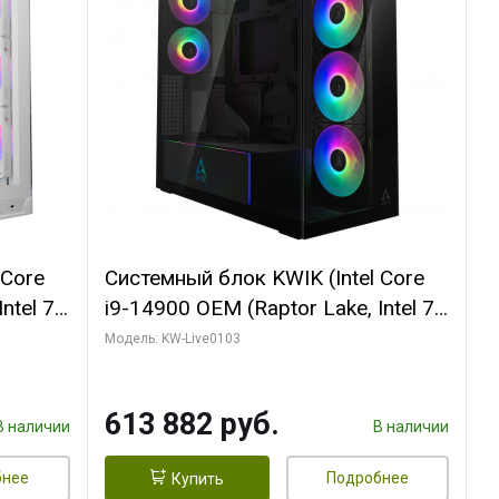
 Core
Системный блок KWIK (Intel Core
ntel 7,
i9-14900 OEM (Raptor Lake, Intel 7,
(2
C24 16EC/8PC// 64 ГБ ОЗУ (2
Модель: KW-Live0103
модуля)/ Afox RTX4090 24GB
B
GDDR6X 384-Bit 3xDP HDMI ATX
613 882 руб.
Turbo/ 960 ГБ SSD)
В наличии
В наличии
бнее
Подробнее
Купить