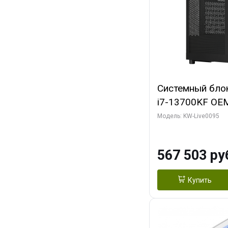
Системный блок 
i7-13700KF OEM 
7, C16 8EC/8PC
Модель: KW-Live0095
модуля)/ Afox
GDDR6X 384-Bi
567 503 ру
Turbo/ 512 ГБ 
Купить