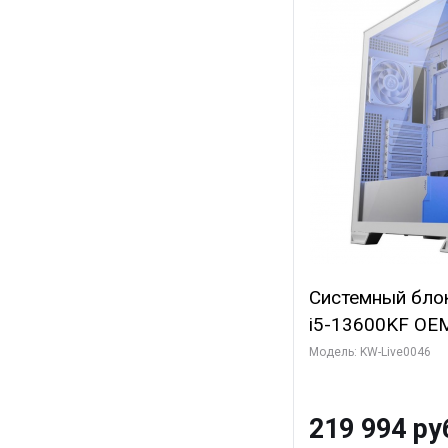
Системный блок 
i5-13600KF OEM 
7, C14 8EC/6PC
Модель: KW-Live0046
Gigabyte RTX5
8GB GDDR7 128b
219 994 ру
SSD)