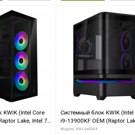
KWIK (Intel Core
Системный блок KWIK (Intel
ptor Lake, Intel 7,
i9-13900KF OEM (Raptor Lake
 64 ГБ ОЗУ (2
7, C24 16EC/8P/ 64 ГБ ОЗУ 
Модель: KW-Live0064