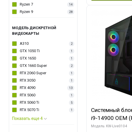
Ryzen 7
14
Ryzen 9
28
МОДЕЛЬ ДИСКРЕТНОЙ
ВИДЕОКАРТЫ
A310
2
GTX 1050 Ti
1
GTX 1650
1
GTX 1660 Super
2
RTX 2060 Super
1
RTX 3050
1
RTX 4090
13
RTX 5060
1
RTX 5060 Ti
5
Системный блок 
RTX 5070 Ti
1
i9-14900 OEM (Ra
Показать еще 4
C24 16EC/8PC//
Модель: KW-Live0104