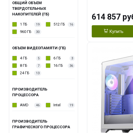
модуля)/ Afox
ОБЩИЙ ОБЪЕМ
ТВЕРДОТЕЛЬНЫХ
GDDR6X 384-Bi
НАКОПИТЕЛЕЙ (ГБ)
614 857 ру
Turbo/ 1 ТБ SS
1 ТБ
512 ГБ
19
16
Купить
960 ГБ
30
ОБЪЕМ ВИДЕОПАМЯТИ (ГБ)
4 ГБ
6 ГБ
5
3
8 ГБ
16 ГБ
7
36
24 ГБ
13
ПРОИЗВОДИТЕЛЬ
ПРОЦЕССОРА
AMD
Intel
46
19
ПРОИЗВОДИТЕЛЬ
ГРАФИЧЕСКОГО ПРОЦЕССОРА