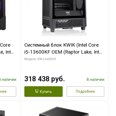
 Core
Системный блок KWIK (Intel Core
, Intel
i5-13600KF OEM (Raptor Lake, Intel
Palit
7, C14 8EC/6PC/ 64 ГБ ОЗУ/ MSI
Модель: KW-Live0063
6GB
RTX5080 VENTUS 3X OC 16GB
0 ГБ
GDDR7 256bit 3xDP HDMI/ 512 ГБ
318 438 руб.
SSD)
В наличии
В наличии
бнее
Подробнее
Купить