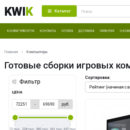
KWI
K
Каталог
КОНФИГУРАТОР ПК
КОНТАКТЫ
ОПЛАТА
ДОСТАВКА
ГАРАНТИЯ
О КОМ
Главная
Компьютеры
Готовые сборки игровых ко
Сортировка:
Фильтр
ЦЕНА
-
руб.
72 тыс.
228 тыс.
385 тыс.
541 тыс.
697 тыс.