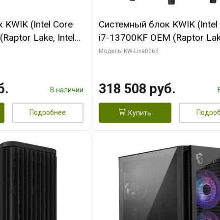
KWIK (Intel Core
Системный блок KWIK (Intel
Raptor Lake, Intel
i7-13700KF OEM (Raptor Lake
 32 ГБ ОЗУ (2
7, C16 8EC/8PC/ 64 ГБ ОЗУ 
Модель: KW-Live0065
yte RTX5070Ti
модуля)/ ASUS RTX5080 P
GDDR7 256bit 3xDP
OC 16GB GDDR7 256bit Typ
б.
318 508 руб.
)
2/ 1 ТБ SSD)
В наличии
Подробнее
Подро
Купить