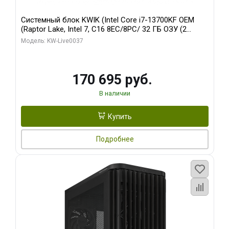
Системный блок KWIK (Intel Core i7-13700KF OEM
(Raptor Lake, Intel 7, C16 8EC/8PC/ 32 ГБ ОЗУ (2
модуля)/ Gigabyte RTX5070 AERO OC 12GB GDDR7
Модель: KW-Live0037
192bit 3xDP HDMI/ 1 ТБ SSD)
170 695 руб.
В наличии
Купить
Подробнее