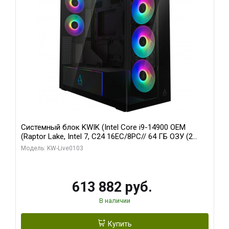
Системный блок KWIK (Intel Core i9-14900 OEM
(Raptor Lake, Intel 7, C24 16EC/8PC// 64 ГБ ОЗУ (2
модуля)/ Afox RTX4090 24GB GDDR6X 384-Bit 3xDP
Модель: KW-Live0103
HDMI ATX Turbo/ 960 ГБ SSD)
613 882 руб.
В наличии
Купить