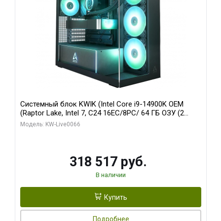
Системный блок KWIK (Intel Core i9-14900K OEM
(Raptor Lake, Intel 7, C24 16EC/8PC/ 64 ГБ ОЗУ (2
модуля)/ Gigabyte RTX5080 XTREME WATERFORCE
Модель: KW-Live0066
16GB GDDR7 256bit/ 1 ТБ SSD)
318 517 руб.
В наличии
Купить
Подробнее