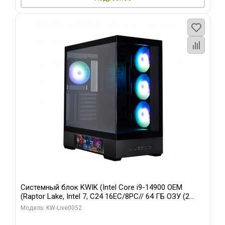
Системный блок KWIK (Intel Core i9-14900 OEM
(Raptor Lake, Intel 7, C24 16EC/8PC// 64 ГБ ОЗУ (2
модуля)/ Palit RTX5080 GAMINGPRO OC 16GB GDDR7
Модель: KW-Live0052
256bit 3xDP HD/ 512 ГБ SSD)