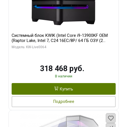
Системный блок KWIK (Intel Core i9-13900KF OEM
(Raptor Lake, Intel 7, C24 16EC/8P/ 64 ГБ ОЗУ (2
модуля)/ ASUS RTX5080 PROART OC 16GB GDDR7
Модель: KW-Live0064
256bit Type-C DP 2/ 512 ГБ SSD)
318 468 руб.
В наличии
Купить
Подробнее