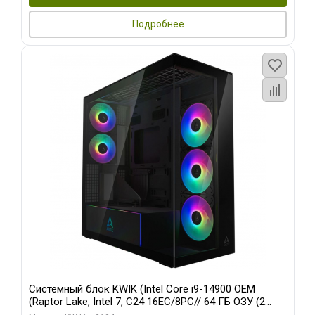
Подробнее
Системный блок KWIK (Intel Core i9-14900 OEM
(Raptor Lake, Intel 7, C24 16EC/8PC// 64 ГБ ОЗУ (2
модуля)/ Afox RTX4090 24GB GDDR6X 384-Bit 3xDP