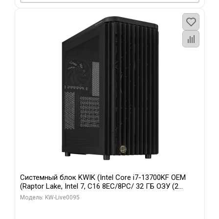
Системный блок KWIK (Intel Core i7-13700KF OEM
(Raptor Lake, Intel 7, C16 8EC/8PC/ 32 ГБ ОЗУ (2
модуля)/ Afox RTX4090 24GB GDDR6X 384-Bit 3xDP
Модель: KW-Live0095
HDMI ATX Turbo/ 512 ГБ SSD)