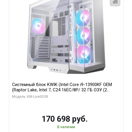
Системный блок KWIK (Intel Core i9-13900KF OEM
(Raptor Lake, Intel 7, C24 16EC/8P/ 32 ГБ ОЗУ (2
модуля)/ Gigabyte RX9070XT GAMING OC 16GB GDDR6
Модель: KW-Live0038
256bit 2xDP 2/ 960 ГБ SSD)
170 698 руб.
В наличии