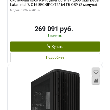
Системный блок KWIK (Intel Core i9-12900 OEM (Alder
Lake, Intel 7, C16 8EC/8PC/T2/ 64 ГБ ОЗУ (2 модуля)/
Palit RTX5080 INFINITY 3 OC 16GB GDDR7 256bit 3xDP
Модель: KW-Live0056
H/ 1 ТБ SSD)
269 091 руб.
В наличии
Купить
Подробнее