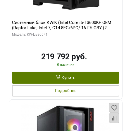
Системный блок KWIK (Intel Core i5-13600KF OEM
(Raptor Lake, Intel 7, C14 8EC/6PC/ 16 ГБ ОЗУ (2
модуля)/ Palit RTX5080 GAMINGPRO OC 16GB GDDR7
Модель: KW-Live0041
256bit 3xDP HD/ 512 ГБ SSD)
219 792 руб.
В наличии
Купить
Подробнее