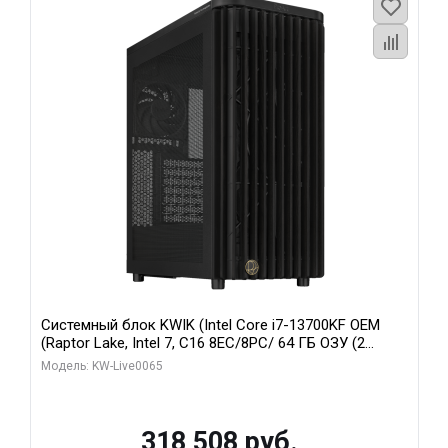
Системный блок KWIK (Intel Core i7-13700KF OEM
(Raptor Lake, Intel 7, C16 8EC/8PC/ 64 ГБ ОЗУ (2
модуля)/ ASUS RTX5080 PROART OC 16GB GDDR7
Модель: KW-Live0065
256bit Type-C DP 2/ 1 ТБ SSD)
318 508 руб.