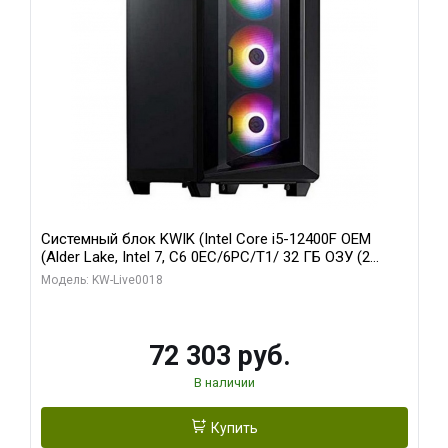
Системный блок KWIK (Intel Core i5-12400F OEM
(Alder Lake, Intel 7, C6 0EC/6PC/T1/ 32 ГБ ОЗУ (2
модуля)/ Ninja Sinotex GTX1660 SUPER 6GB GDDR6
Модель: KW-Live0018
192bit DVI DP / 960 ГБ SSD)
72 303 руб.
В наличии
Купить