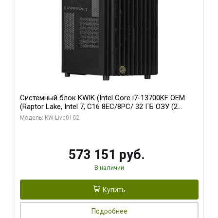
Системный блок KWIK (Intel Core i7-13700KF OEM
(Raptor Lake, Intel 7, C16 8EC/8PC/ 32 ГБ ОЗУ (2
модуля)/ Afox RTX4090 24GB GDDR6X 384-Bit 3xDP
Модель: KW-Live0102
HDMI ATX Turbo/ 960 ГБ SSD)
573 151 руб.
В наличии
Купить
Подробнее