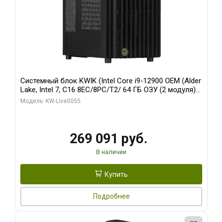
Системный блок KWIK (Intel Core i9-12900 OEM (Alder
Lake, Intel 7, C16 8EC/8PC/T2/ 64 ГБ ОЗУ (2 модуля)/
MSI RTX5080 SHADOW 3X OC 16GB GDDR7 256bit 3xDP
Модель: KW-Live0055
HDMI/ 1 ТБ SSD)
269 091 руб.
В наличии
Купить
Подробнее