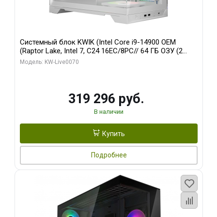
Системный блок KWIK (Intel Core i9-14900 OEM
(Raptor Lake, Intel 7, C24 16EC/8PC// 64 ГБ ОЗУ (2
модуля)/ Gigabyte RTX5080 XTREME WATERFORCE
Модель: KW-Live0070
16GB GDDR7 256bit/ 960 ГБ SSD)
319 296 руб.
В наличии
Купить
Подробнее