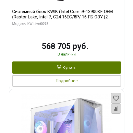
Системный блок KWIK (Intel Core i9-13900KF OEM
(Raptor Lake, Intel 7, C24 16EC/8P/ 16 ГБ ОЗУ (2
модуля)/ Afox RTX4090 24GB GDDR6X 384-Bit 3xDP
Модель: KW-Live0098
HDMI ATX Turbo/ 512 ГБ SSD)
568 705 руб.
В наличии
Купить
Подробнее