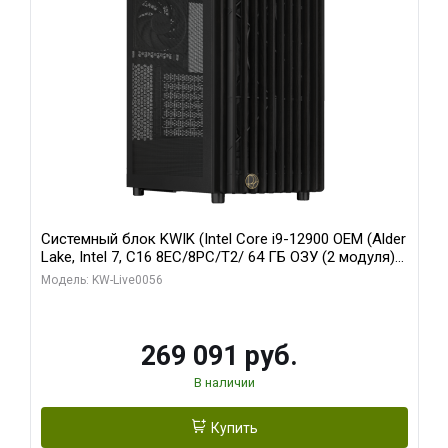
Системный блок KWIK (Intel Core i9-12900 OEM (Alder
Lake, Intel 7, C16 8EC/8PC/T2/ 64 ГБ ОЗУ (2 модуля)/
Palit RTX5080 INFINITY 3 OC 16GB GDDR7 256bit 3xDP
Модель: KW-Live0056
H/ 1 ТБ SSD)
269 091 руб.
В наличии
Купить