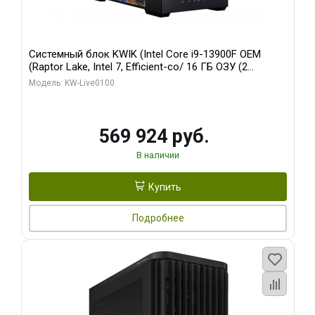
Системный блок KWIK (Intel Core i9-13900F OEM
(Raptor Lake, Intel 7, Efficient-co/ 16 ГБ ОЗУ (2
модуля)/ Afox RTX4090 24GB GDDR6X 384-Bit 3xDP
Модель: KW-Live0100
HDMI ATX Turbo/ 512 ГБ SSD)
569 924 руб.
В наличии
Купить
Подробнее