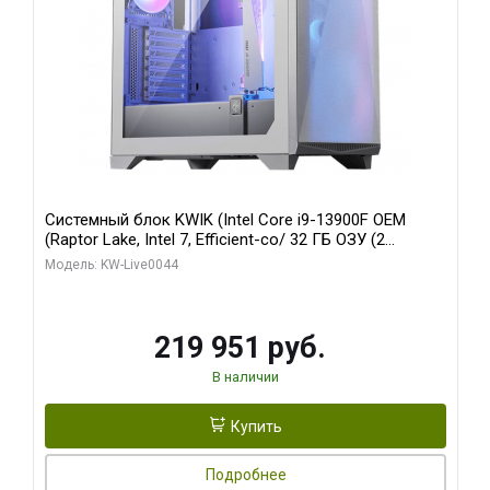
Системный блок KWIK (Intel Core i9-13900F OEM
(Raptor Lake, Intel 7, Efficient-co/ 32 ГБ ОЗУ (2
модуля)/ Gigabyte RTX5070Ti AERO OC 16GB GDDR7
Модель: KW-Live0044
256bit 3xDP HD/ 512 ГБ SSD)
219 951 руб.
В наличии
Купить
Подробнее