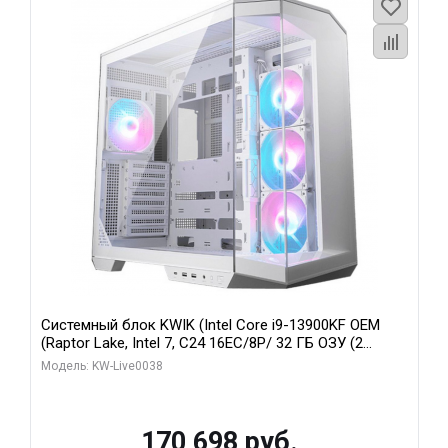
Системный блок KWIK (Intel Core i9-13900KF OEM
(Raptor Lake, Intel 7, C24 16EC/8P/ 32 ГБ ОЗУ (2
модуля)/ Gigabyte RX9070XT GAMING OC 16GB GDDR6
Модель: KW-Live0038
256bit 2xDP 2/ 960 ГБ SSD)
170 698 руб.