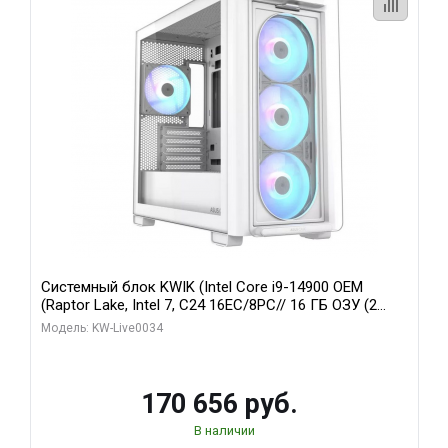
Системный блок KWIK (Intel Core i9-14900 OEM
(Raptor Lake, Intel 7, C24 16EC/8PC// 16 ГБ ОЗУ (2
модуля)/ MSI RTX5060Ti VENTUS 2X PLUS 16GB
Модель: KW-Live0034
GDDR7 128bit 3xDP / 1 ТБ SSD)
170 656 руб.
В наличии