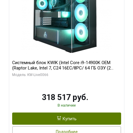
Системный блок KWIK (Intel Core i9-14900K OEM
(Raptor Lake, Intel 7, C24 16EC/8PC/ 64 ГБ ОЗУ (2
модуля)/ Gigabyte RTX5080 XTREME WATERFORCE
Модель: KW-Live0066
16GB GDDR7 256bit/ 1 ТБ SSD)
318 517 руб.
В наличии
Купить
Подробнее