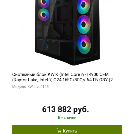
Системный блок KWIK (Intel Core i9-14900 OEM
(Raptor Lake, Intel 7, C24 16EC/8PC// 64 ГБ ОЗУ (2
модуля)/ Afox RTX4090 24GB GDDR6X 384-Bit 3xDP
Модель: KW-Live0103
HDMI ATX Turbo/ 960 ГБ SSD)
613 882 руб.
В наличии
Купить