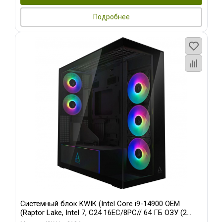
Подробнее
Системный блок KWIK (Intel Core i9-14900 OEM
(Raptor Lake, Intel 7, C24 16EC/8PC// 64 ГБ ОЗУ (2
модуля)/ Afox RTX4090 24GB GDDR6X 384-Bit 3xDP