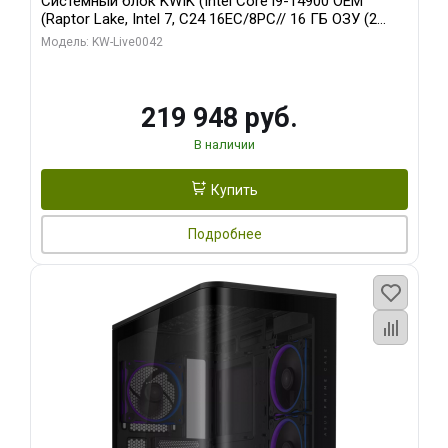
Системный блок KWIK (Intel Core i9-14900 OEM
(Raptor Lake, Intel 7, C24 16EC/8PC// 16 ГБ ОЗУ (2
модуля)/ Gigabyte RTX5070Ti EAGLE OC ICE SFF 16GB
Модель: KW-Live0042
GDDR7 256bi/ 512 ГБ SSD)
219 948 руб.
В наличии
Купить
Подробнее