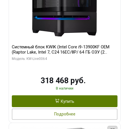
Системный блок KWIK (Intel Core i9-13900KF OEM
(Raptor Lake, Intel 7, C24 16EC/8P/ 64 ГБ ОЗУ (2
модуля)/ ASUS RTX5080 PROART OC 16GB GDDR7
Модель: KW-Live0064
256bit Type-C DP 2/ 512 ГБ SSD)
318 468 руб.
В наличии
Купить
Подробнее