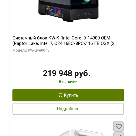
Системный блок KWIK (Intel Core i9-14900 OEM
(Raptor Lake, Intel 7, C24 16EC/8PC// 16 ГБ ОЗУ (2
модуля)/ Palit RTX5070Ti GAMINGPRO-S OC 16GB
Модель: KW-Live0043
GDDR7 256bit 3xD/ 512 ГБ SSD)
219 948 руб.
В наличии
Купить
Подробнее