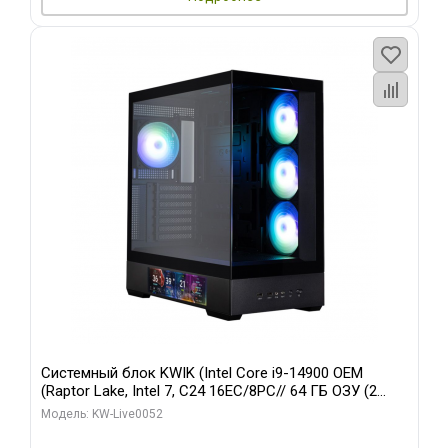
Системный блок KWIK (Intel Core i9-14900 OEM
(Raptor Lake, Intel 7, C24 16EC/8PC// 64 ГБ ОЗУ (2
модуля)/ Palit RTX5080 GAMINGPRO OC 16GB GDDR7
Модель: KW-Live0052
256bit 3xDP HD/ 512 ГБ SSD)