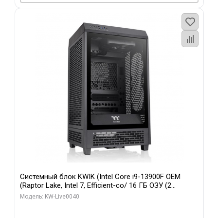
Системный блок KWIK (Intel Core i9-13900F OEM
(Raptor Lake, Intel 7, Efficient-co/ 16 ГБ ОЗУ (2
модуля)/ Gigabyte RTX5070 GAMING OC 12GB GDDR7
Модель: KW-Live0040
192bit 3xDP HD/ 960 ГБ SSD)