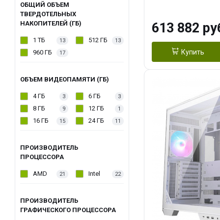
модуля)/ Afox
ОБЩИЙ ОБЪЕМ
ТВЕРДОТЕЛЬНЫХ
GDDR6X 384-Bi
НАКОПИТЕЛЕЙ (ГБ)
613 882 ру
Turbo/ 960 ГБ 
1 ТБ
512 ГБ
13
13
Купить
960 ГБ
17
ОБЪЕМ ВИДЕОПАМЯТИ (ГБ)
4 ГБ
6 ГБ
3
3
8 ГБ
12 ГБ
9
1
16 ГБ
24 ГБ
15
11
ПРОИЗВОДИТЕЛЬ
ПРОЦЕССОРА
AMD
Intel
21
22
ПРОИЗВОДИТЕЛЬ
ГРАФИЧЕСКОГО ПРОЦЕССОРА