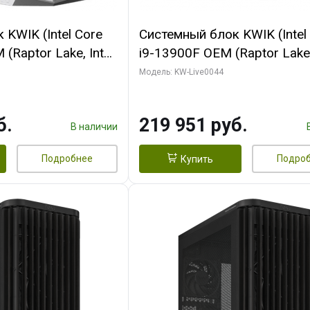
KWIK (Intel Core
Системный блок KWIK (Intel
(Raptor Lake, Intel
i9-13900F OEM (Raptor Lake,
/ 32 ГБ ОЗУ (2
7, Efficient-co/ 32 ГБ ОЗУ (2
Модель: KW-Live0044
yte RX9070XT
модуля)/ Gigabyte RTX5070
B GDDR6 256bit
AERO OC 16GB GDDR7 256bi
б.
219 951 руб.
 SSD)
HD/ 512 ГБ SSD)
В наличии
Подробнее
Подро
Купить