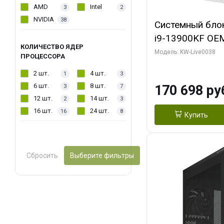
AMD
Intel
3
2
NVIDIA
38
Системный блок 
i9-13900KF OEM 
КОЛИЧЕСТВО ЯДЕР
7, C24 16EC/8P
Модель: KW-Live0038
ПРОЦЕССОРА
модуля)/ Gigab
2 шт.
4 шт.
1
3
GAMING OC 16G
6 шт.
8 шт.
170 698 ру
3
7
2xDP 2/ 960 ГБ
12 шт.
14 шт.
2
3
16 шт.
24 шт.
16
8
Купить
Сбросить
Выберите фильтры