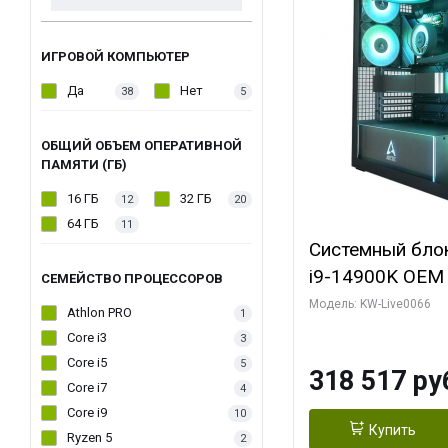
ИГРОВОЙ КОМПЬЮТЕР
Да
Нет
38
5
ОБЩИЙ ОБЪЕМ ОПЕРАТИВНОЙ
ПАМЯТИ (ГБ)
16 ГБ
32 ГБ
12
20
64 ГБ
11
Системный блок 
i9-14900K OEM (
СЕМЕЙСТВО ПРОЦЕССОРОВ
7, C24 16EC/8P
Модель: KW-Live0066
Athlon PRO
1
модуля)/ Gigab
Core i3
3
XTREME WATER
Core i5
5
318 517 ру
GDDR7 256bit/ 
Core i7
4
Core i9
10
Купить
Ryzen 5
2