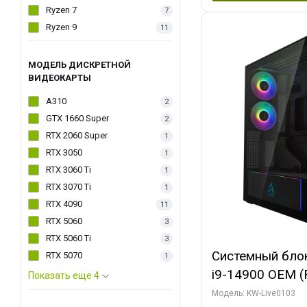
Ryzen 7
7
Ryzen 9
11
МОДЕЛЬ ДИСКРЕТНОЙ
ВИДЕОКАРТЫ
A310
2
GTX 1660 Super
2
RTX 2060 Super
1
RTX 3050
1
RTX 3060 Ti
1
RTX 3070 Ti
1
RTX 4090
11
RTX 5060
3
RTX 5060 Ti
3
Системный блок 
RTX 5070
1
i9-14900 OEM (Ra
Показать еще 4
C24 16EC/8PC//
Модель: KW-Live0103