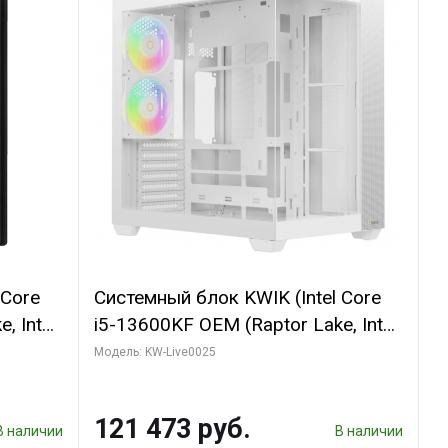
 Core
Системный блок KWIK (Intel Core
, Intel
i5-13600KF OEM (Raptor Lake, Intel
(2
7, C14 8EC/6PC/ 32 ГБ ОЗУ (2
Модель: KW-Live0025
GB
модуля)/ Gigabyte RTX5060
 ATX
WINDFORCE OC 8GB GDDR7 128bit
121 473 руб.
3xDP / 960 ГБ SSD)
В наличии
В наличии