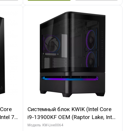
 Core
Системный блок KWIK (Intel Core
ntel 7,
i9-13900KF OEM (Raptor Lake, Intel
(2
7, C24 16EC/8P/ 64 ГБ ОЗУ (2
Модель: KW-Live0064