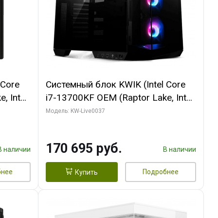
 Core
Системный блок KWIK (Intel Core
, Intel
i7-13700KF OEM (Raptor Lake, Intel
(2
7, C16 8EC/8PC/ 32 ГБ ОЗУ (2
Модель: KW-Live0037
ROART
модуля)/ Gigabyte RTX5070 AERO
e-C DP
OC 12GB GDDR7 192bit 3xDP
170 695 руб.
HDMI/ 1 ТБ SSD)
В наличии
В наличии
бнее
Подробнее
Купить