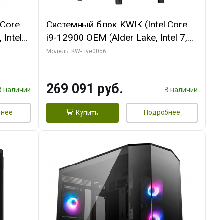
 Core
Системный блок KWIK (Intel Core
 Intel
i9-12900 OEM (Alder Lake, Intel 7,
C16 8EC/8PC/T2/ 64 ГБ ОЗУ (2
Модель: KW-Live0056
Ti
модуля)/ Palit RTX5080 INFINITY 3
t 3xDP
OC 16GB GDDR7 256bit 3xDP H/ 1
269 091 руб.
ТБ SSD)
В наличии
В наличии
бнее
Подробнее
Купить