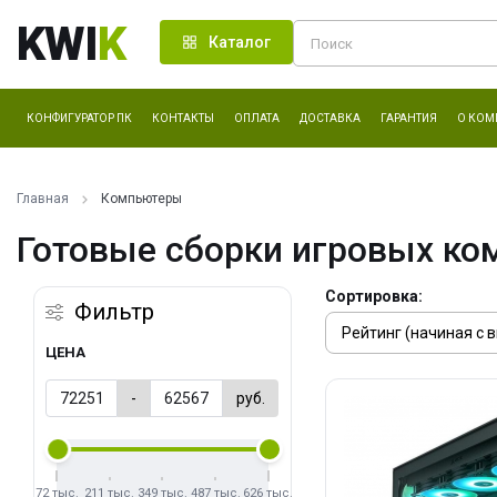
KWI
K
Каталог
КОНФИГУРАТОР ПК
КОНТАКТЫ
ОПЛАТА
ДОСТАВКА
ГАРАНТИЯ
О КОМ
Главная
Компьютеры
Готовые сборки игровых ко
Сортировка:
Фильтр
ЦЕНА
-
руб.
72 тыс.
211 тыс.
349 тыс.
487 тыс.
626 тыс.