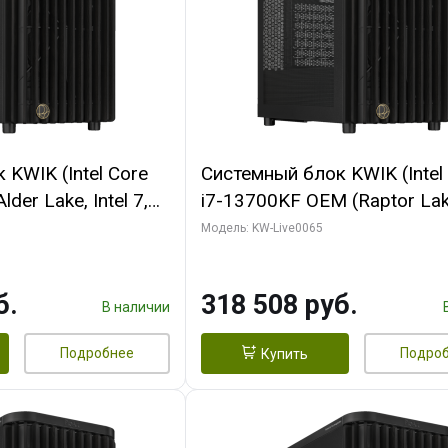
KWIK (Intel Core
Системный блок KWIK (Intel
der Lake, Intel 7,
i7-13700KF OEM (Raptor Lake
/ 64 ГБ ОЗУ (2
7, C16 8EC/8PC/ 64 ГБ ОЗУ 
Модель: KW-Live0065
RTX5080 SHADOW
модуля)/ ASUS RTX5080 P
DR7 256bit 3xDP
OC 16GB GDDR7 256bit Typ
б.
318 508 руб.
D)
2/ 1 ТБ SSD)
В наличии
Подробнее
Подро
Купить