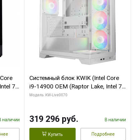
 Core
Системный блок KWIK (Intel Core
ntel 7,
i9-14900 OEM (Raptor Lake, Intel 7,
(2
C24 16EC/8PC// 64 ГБ ОЗУ (2
Модель: KW-Live0070
модуля)/ Gigabyte RTX5080
R7
XTREME WATERFORCE 16GB
319 296 руб.
D)
GDDR7 256bit/ 960 ГБ SSD)
В наличии
В наличии
бнее
Подробнее
Купить