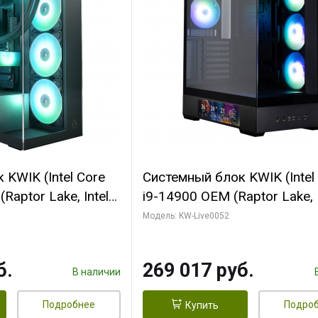
KWIK (Intel Core
Системный блок KWIK (Intel
Raptor Lake, Intel
i9-14900 OEM (Raptor Lake, I
C/ 64 ГБ ОЗУ (2
C24 16EC/8PC// 64 ГБ ОЗУ 
Модель: KW-Live0052
yte RTX5080
модуля)/ Palit RTX5080
FORCE 16GB
GAMINGPRO OC 16GB GDD
б.
269 017 руб.
1 ТБ SSD)
256bit 3xDP HD/ 512 ГБ SS
В наличии
Подробнее
Подро
Купить