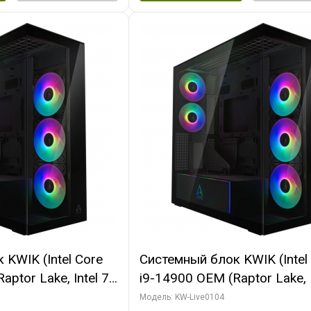
KWIK (Intel Core
Системный блок KWIK (Intel
ptor Lake, Intel 7,
i9-14900 OEM (Raptor Lake, I
 64 ГБ ОЗУ (2
C24 16EC/8PC// 64 ГБ ОЗУ 
Модель: KW-Live0104