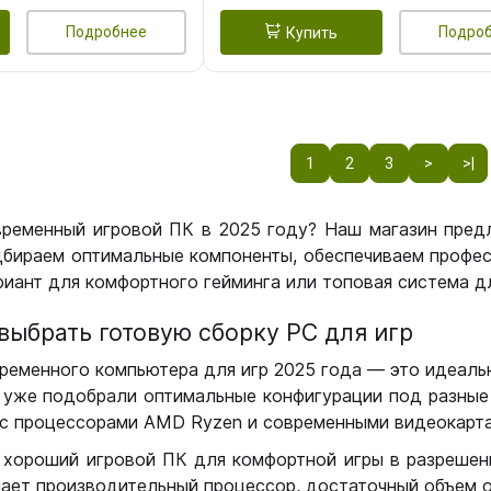
Подробнее
Подро
Купить
1
2
3
>
>|
временный игровой ПК в 2025 году? Наш магазин пред
бираем оптимальные компоненты, обеспечиваем профес
иант для комфортного гейминга или топовая система дл
выбрать готовую сборку РС для игр
ременного компьютера для игр 2025 года — это идеальн
уже подобрали оптимальные конфигурации под разные 
с процессорами AMD Ryzen и современными видеокарта
 хороший игровой ПК для комфортной игры в разрешении
чает производительный процессор, достаточный объем о