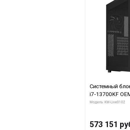
Системный блок 
i7-13700KF OEM 
7, C16 8EC/8PC
Модель: KW-Live0102
модуля)/ Afox
GDDR6X 384-Bi
573 151 ру
Turbo/ 960 ГБ 