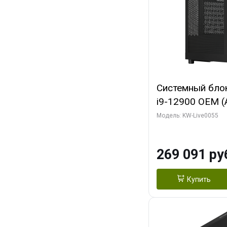
Системный блок 
i9-12900 OEM (Al
C16 8EC/8PC/T2
Модель: KW-Live0055
модуля)/ MSI 
3X OC 16GB GD
269 091 ру
HDMI/ 1 ТБ SS
Купить