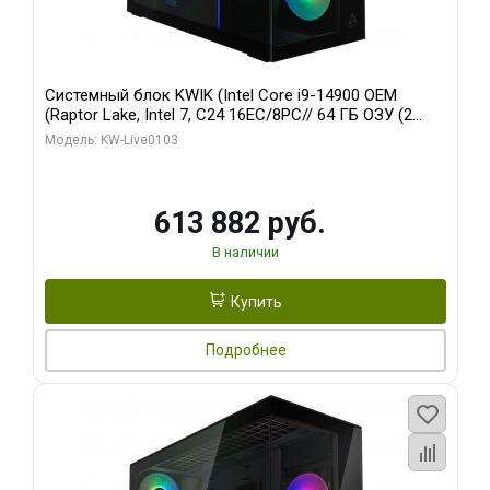
Системный блок KWIK (Intel Core i9-14900 OEM
(Raptor Lake, Intel 7, C24 16EC/8PC// 64 ГБ ОЗУ (2
модуля)/ Afox RTX4090 24GB GDDR6X 384-Bit 3xDP
Модель: KW-Live0103
HDMI ATX Turbo/ 960 ГБ SSD)
613 882 руб.
В наличии
Купить
Подробнее