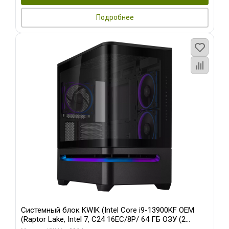
Подробнее
Системный блок KWIK (Intel Core i9-13900KF OEM
(Raptor Lake, Intel 7, C24 16EC/8P/ 64 ГБ ОЗУ (2
модуля)/ ASUS RTX5080 PROART OC 16GB GDDR7