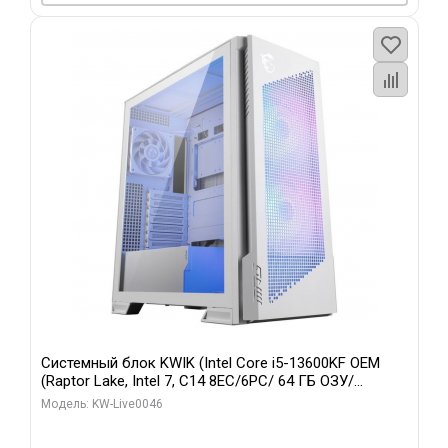
Системный блок KWIK (Intel Core i5-13600KF OEM
(Raptor Lake, Intel 7, C14 8EC/6PC/ 64 ГБ ОЗУ/
Gigabyte RTX5060Ti GAMING OC 8GB GDDR7 128bit
Модель: KW-Live0046
3xDP H/ 960 ГБ SSD)