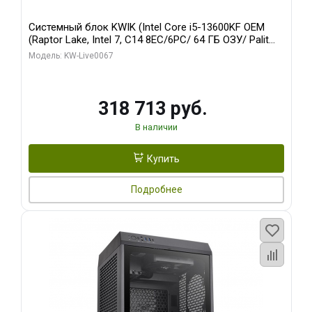
Системный блок KWIK (Intel Core i5-13600KF OEM
(Raptor Lake, Intel 7, C14 8EC/6PC/ 64 ГБ ОЗУ/ Palit
RTX5080 GAMINGPRO OC 16GB GDDR7 256bit 3xDP
Модель: KW-Live0067
HD/ 960 ГБ SSD)
318 713 руб.
В наличии
Купить
Подробнее