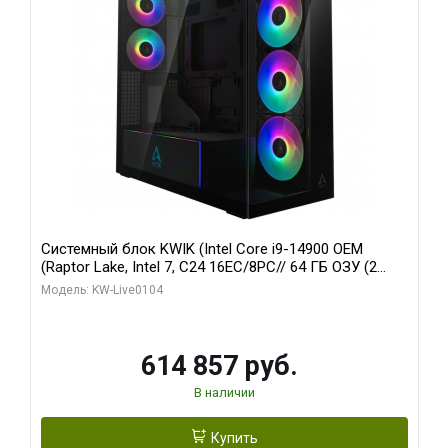
Системный блок KWIK (Intel Core i9-14900 OEM
(Raptor Lake, Intel 7, C24 16EC/8PC// 64 ГБ ОЗУ (2
модуля)/ Afox RTX4090 24GB GDDR6X 384-Bit 3xDP
Модель: KW-Live0104
HDMI ATX Turbo/ 1 ТБ SSD)
614 857 руб.
В наличии
Купить