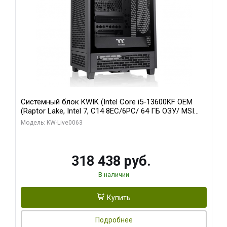
Системный блок KWIK (Intel Core i5-13600KF OEM
(Raptor Lake, Intel 7, C14 8EC/6PC/ 64 ГБ ОЗУ/ MSI
RTX5080 VENTUS 3X OC 16GB GDDR7 256bit 3xDP
Модель: KW-Live0063
HDMI/ 512 ГБ SSD)
318 438 руб.
В наличии
Купить
Подробнее