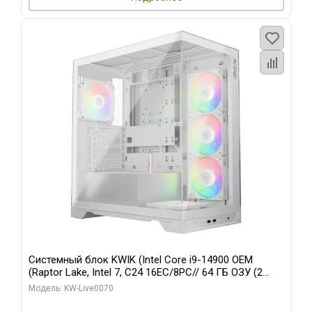
Системный блок KWIK (Intel Core i9-14900 OEM
(Raptor Lake, Intel 7, C24 16EC/8PC// 64 ГБ ОЗУ (2
модуля)/ Gigabyte RTX5080 XTREME WATERFORCE
Модель: KW-Live0070
16GB GDDR7 256bit/ 960 ГБ SSD)