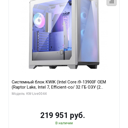
Системный блок KWIK (Intel Core i9-13900F OEM
(Raptor Lake, Intel 7, Efficient-co/ 32 ГБ ОЗУ (2
модуля)/ Gigabyte RTX5070Ti AERO OC 16GB GDDR7
Модель: KW-Live0044
256bit 3xDP HD/ 512 ГБ SSD)
219 951 руб.
В наличии