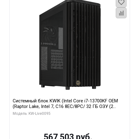
Системный блок KWIK (Intel Core i7-13700KF OEM
(Raptor Lake, Intel 7, C16 8EC/8PC/ 32 ГБ ОЗУ (2
модуля)/ Afox RTX4090 24GB GDDR6X 384-Bit 3xDP
Модель: KW-Live0095
HDMI ATX Turbo/ 512 ГБ SSD)
567 503 руб.