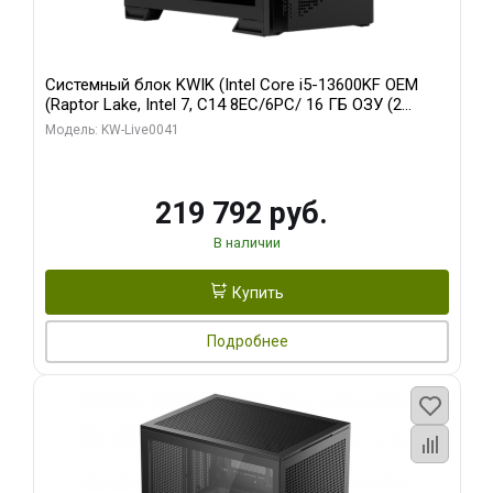
Системный блок KWIK (Intel Core i5-13600KF OEM
(Raptor Lake, Intel 7, C14 8EC/6PC/ 16 ГБ ОЗУ (2
модуля)/ Palit RTX5080 GAMINGPRO OC 16GB GDDR7
Модель: KW-Live0041
256bit 3xDP HD/ 512 ГБ SSD)
219 792 руб.
В наличии
Купить
Подробнее