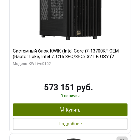
Системный блок KWIK (Intel Core i7-13700KF OEM
(Raptor Lake, Intel 7, C16 8EC/8PC/ 32 ГБ ОЗУ (2
модуля)/ Afox RTX4090 24GB GDDR6X 384-Bit 3xDP
Модель: KW-Live0102
HDMI ATX Turbo/ 960 ГБ SSD)
573 151 руб.
В наличии
Купить
Подробнее