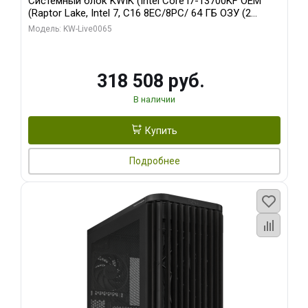
Системный блок KWIK (Intel Core i7-13700KF OEM
(Raptor Lake, Intel 7, C16 8EC/8PC/ 64 ГБ ОЗУ (2
модуля)/ ASUS RTX5080 PROART OC 16GB GDDR7
Модель: KW-Live0065
256bit Type-C DP 2/ 1 ТБ SSD)
318 508 руб.
В наличии
Купить
Подробнее