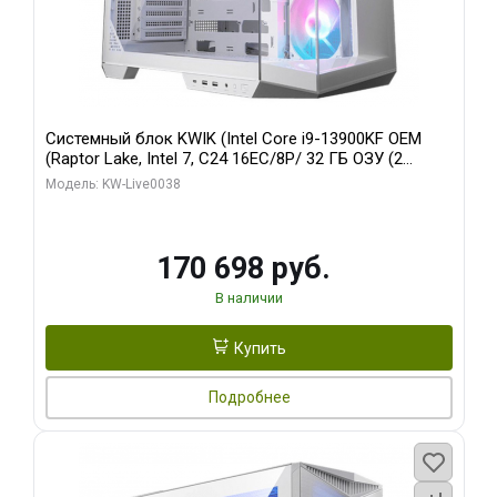
Системный блок KWIK (Intel Core i9-13900KF OEM
(Raptor Lake, Intel 7, C24 16EC/8P/ 32 ГБ ОЗУ (2
модуля)/ Gigabyte RX9070XT GAMING OC 16GB GDDR6
Модель: KW-Live0038
256bit 2xDP 2/ 960 ГБ SSD)
170 698 руб.
В наличии
Купить
Подробнее