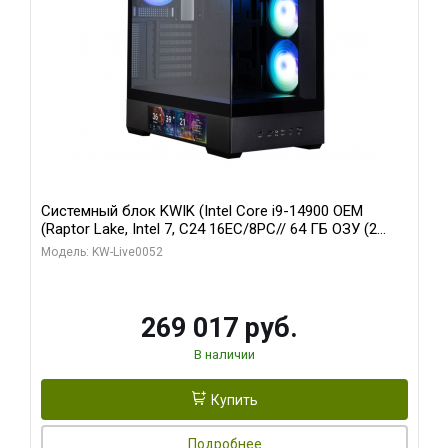
Системный блок KWIK (Intel Core i9-14900 OEM
(Raptor Lake, Intel 7, C24 16EC/8PC// 64 ГБ ОЗУ (2
модуля)/ Palit RTX5080 GAMINGPRO OC 16GB GDDR7
Модель: KW-Live0052
256bit 3xDP HD/ 512 ГБ SSD)
269 017 руб.
В наличии
Купить
Подробнее