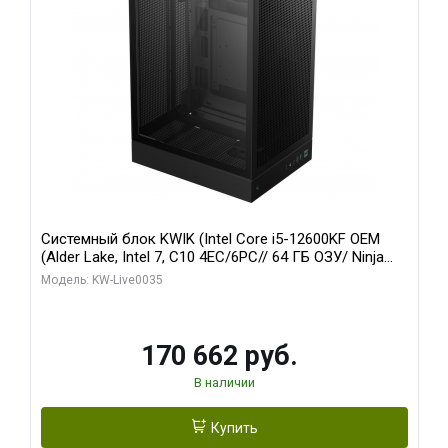
Системный блок KWIK (Intel Core i5-12600KF OEM
(Alder Lake, Intel 7, C10 4EC/6PC// 64 ГБ ОЗУ/ Ninja
Sinotex GTX1650 4GB 128bit GDDR6 DVI DP HDMI 2/
Модель: KW-Live0035
960 ГБ SSD)
170 662 руб.
В наличии
Купить