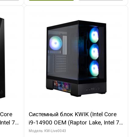
 Core
Системный блок KWIK (Intel Core
ntel 7,
i9-14900 OEM (Raptor Lake, Intel 7,
(2
C24 16EC/8PC// 16 ГБ ОЗУ (2
Модель: KW-Live0043