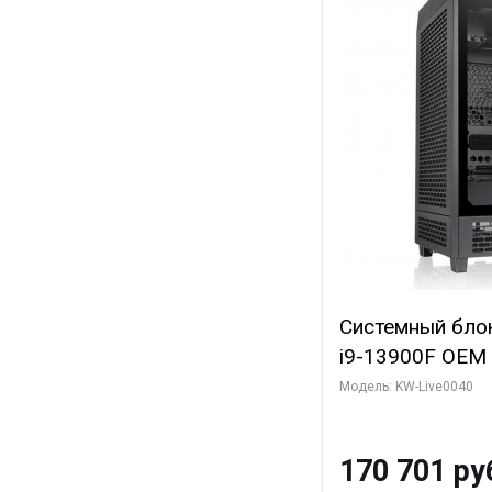
Системный блок 
i9-13900F OEM (
7, Efficient-co/
Модель: KW-Live0040
модуля)/ Gigab
GAMING OC 12G
170 701 ру
3xDP HD/ 960 