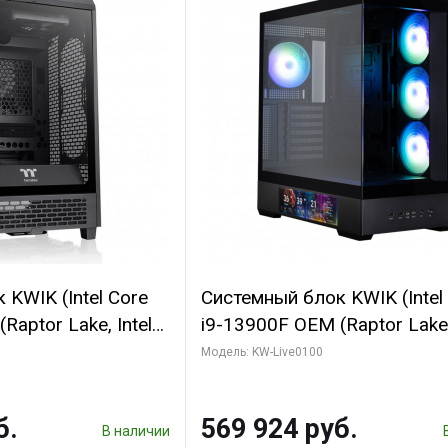
KWIK (Intel Core
Системный блок KWIK (Intel
Raptor Lake, Intel
i9-13900F OEM (Raptor Lake,
 16 ГБ ОЗУ (2
7, Efficient-co/ 16 ГБ ОЗУ (2
Модель: KW-Live0100
yte RTX5070
модуля)/ Afox RTX4090 24
B GDDR7 192bit
GDDR6X 384-Bit 3xDP HDMI
б.
569 924 руб.
ГБ SSD)
Turbo/ 512 ГБ SSD)
В наличии