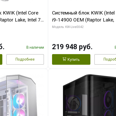
KWIK (Intel Core
Системный блок KWIK (Intel
ptor Lake, Intel 7,
i9-14900 OEM (Raptor Lake, I
 16 ГБ ОЗУ (2
C24 16EC/8PC// 16 ГБ ОЗУ 
Модель: KW-Live0042
RTX5060Ti VENTUS
модуля)/ Gigabyte RTX5070
GDDR7 128bit 3xDP
EAGLE OC ICE SFF 16GB G
б.
219 948 руб.
256bi/ 512 ГБ SSD)
В наличии
Подробнее
Подро
Купить