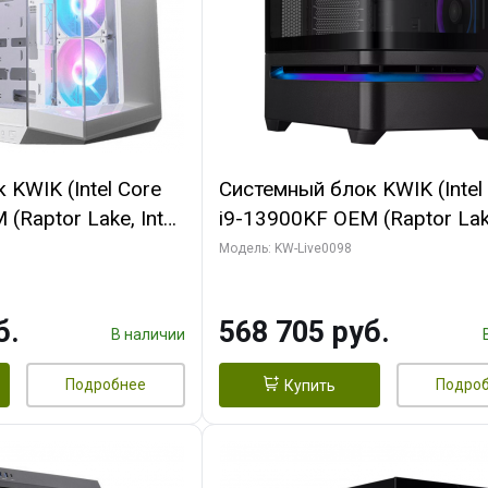
KWIK (Intel Core
Системный блок KWIK (Intel
(Raptor Lake, Intel
i9-13900KF OEM (Raptor Lake
/ 32 ГБ ОЗУ (2
7, C24 16EC/8P/ 16 ГБ ОЗУ 
Модель: KW-Live0098
yte RX9070XT
модуля)/ Afox RTX4090 24
B GDDR6 256bit
GDDR6X 384-Bit 3xDP HDMI
б.
568 705 руб.
 SSD)
Turbo/ 512 ГБ SSD)
В наличии
Подробнее
Подро
Купить