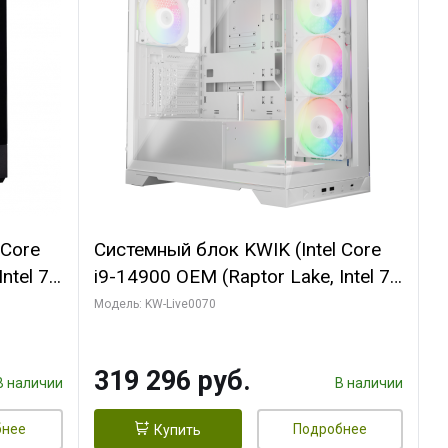
 Core
Системный блок KWIK (Intel Core
ntel 7,
i9-14900 OEM (Raptor Lake, Intel 7,
(2
C24 16EC/8PC// 64 ГБ ОЗУ (2
Модель: KW-Live0070
модуля)/ Gigabyte RTX5080
R7
XTREME WATERFORCE 16GB
319 296 руб.
D)
GDDR7 256bit/ 960 ГБ SSD)
В наличии
В наличии
бнее
Подробнее
Купить