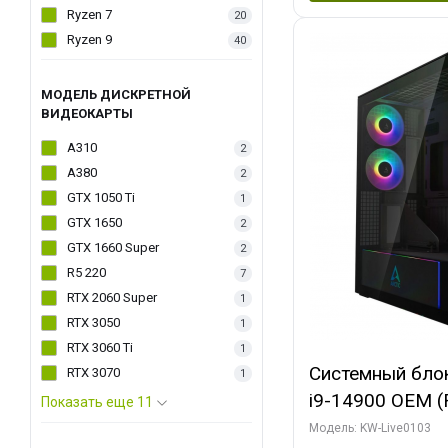
Ryzen 7
20
Ryzen 9
40
МОДЕЛЬ ДИСКРЕТНОЙ
ВИДЕОКАРТЫ
A310
2
A380
2
GTX 1050 Ti
1
GTX 1650
2
GTX 1660 Super
2
R5 220
7
RTX 2060 Super
1
RTX 3050
1
RTX 3060 Ti
1
Системный блок 
RTX 3070
1
i9-14900 OEM (Ra
Показать еще 11
C24 16EC/8PC//
Модель: KW-Live0103