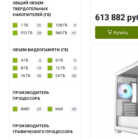
модуля)/ Afox
ОБЩИЙ ОБЪЕМ
ТВЕРДОТЕЛЬНЫХ
GDDR6X 384-Bi
НАКОПИТЕЛЕЙ (ГБ)
613 882 ру
Turbo/ 960 ГБ 
1 ТБ
128 ГБ
31
9
Купить
512 ГБ
960 ГБ
29
41
ОБЪЕМ ВИДЕОПАМЯТИ (ГБ)
4 ГБ
6 ГБ
6
5
8 ГБ
12 ГБ
15
2
16 ГБ
24 ГБ
45
26
ПРОИЗВОДИТЕЛЬ
ПРОЦЕССОРА
AMD
Intel
67
43
ПРОИЗВОДИТЕЛЬ
ГРАФИЧЕСКОГО ПРОЦЕССОРА