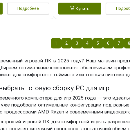
Подробнее
Подро
Купить
1
2
3
4
5
6
7
временный игровой ПК в 2025 году? Наш магазин пред
бираем оптимальные компоненты, обеспечиваем профес
иант для комфортного гейминга или топовая система дл
выбрать готовую сборку РС для игр
ременного компьютера для игр 2025 года — это идеальн
уже подобрали оптимальные конфигурации под разные 
с процессорами AMD Ryzen и современными видеокарта
 хороший игровой ПК для комфортной игры в разрешении
чает производительный процессор, достаточный объем о