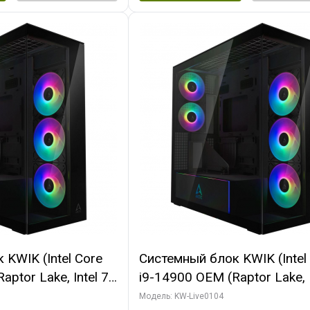
KWIK (Intel Core
Системный блок KWIK (Intel
ptor Lake, Intel 7,
i9-14900 OEM (Raptor Lake, I
 64 ГБ ОЗУ (2
C24 16EC/8PC// 64 ГБ ОЗУ 
Модель: KW-Live0104