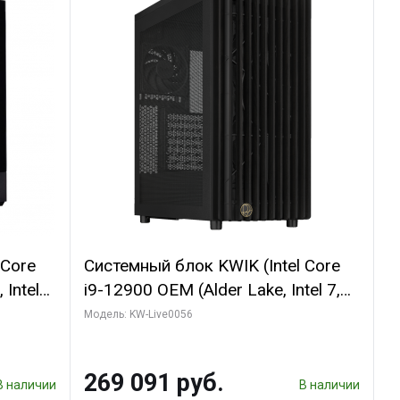
 Core
Системный блок KWIK (Intel Core
 Intel
i9-12900 OEM (Alder Lake, Intel 7,
C16 8EC/8PC/T2/ 64 ГБ ОЗУ (2
Модель: KW-Live0056
GB
модуля)/ Palit RTX5080 INFINITY 3
 ATX
OC 16GB GDDR7 256bit 3xDP H/ 1
269 091 руб.
ТБ SSD)
В наличии
В наличии