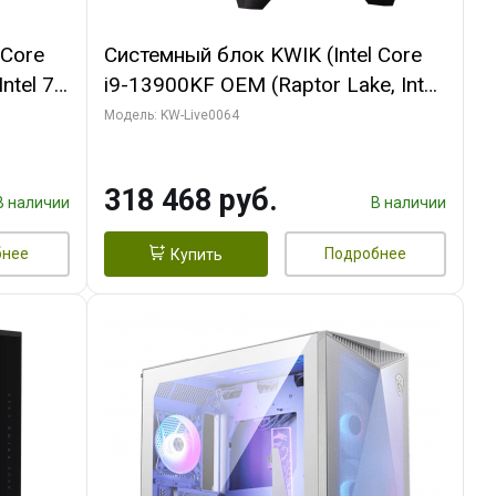
 Core
Системный блок KWIK (Intel Core
ntel 7,
i9-13900KF OEM (Raptor Lake, Intel
(2
7, C24 16EC/8P/ 64 ГБ ОЗУ (2
Модель: KW-Live0064
Ti
модуля)/ ASUS RTX5080 PROART
DDR7
OC 16GB GDDR7 256bit Type-C DP
318 468 руб.
2/ 512 ГБ SSD)
В наличии
В наличии
бнее
Подробнее
Купить