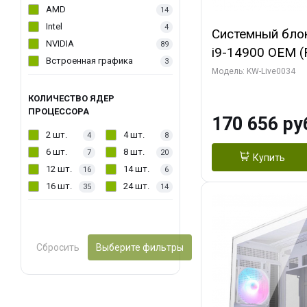
AMD
14
Intel
4
Системный блок 
NVIDIA
89
i9-14900 OEM (Ra
Встроенная графика
3
C24 16EC/8PC//
Модель: KW-Live0034
модуля)/ MSI 
КОЛИЧЕСТВО ЯДЕР
2X PLUS 16GB 
ПРОЦЕССОРА
170 656 ру
/ 1 ТБ SSD)
2 шт.
4 шт.
4
8
6 шт.
8 шт.
7
20
Купить
12 шт.
14 шт.
16
6
16 шт.
24 шт.
35
14
Сбросить
Выберите фильтры