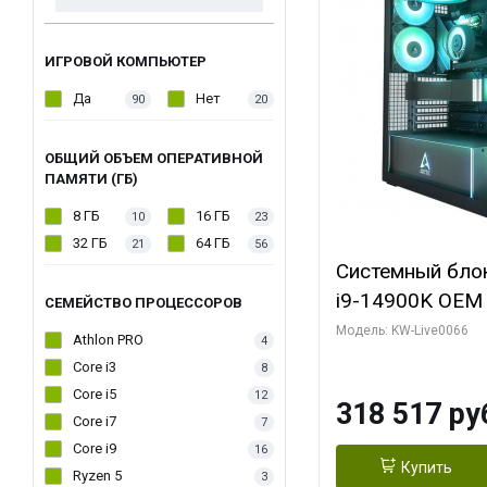
ИГРОВОЙ КОМПЬЮТЕР
Да
Нет
90
20
ОБЩИЙ ОБЪЕМ ОПЕРАТИВНОЙ
ПАМЯТИ (ГБ)
8 ГБ
16 ГБ
10
23
32 ГБ
64 ГБ
21
56
Системный блок 
i9-14900K OEM (
СЕМЕЙСТВО ПРОЦЕССОРОВ
7, C24 16EC/8P
Модель: KW-Live0066
Athlon PRO
4
модуля)/ Gigab
Core i3
8
XTREME WATER
Core i5
12
318 517 ру
GDDR7 256bit/ 
Core i7
7
Core i9
16
Купить
Ryzen 5
3