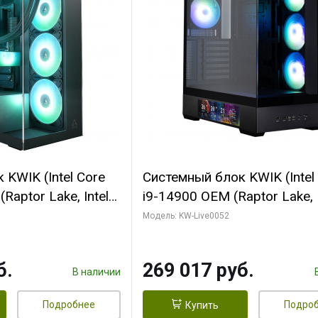
KWIK (Intel Core
Системный блок KWIK (Intel
Raptor Lake, Intel
i9-14900 OEM (Raptor Lake, I
C/ 64 ГБ ОЗУ (2
C24 16EC/8PC// 64 ГБ ОЗУ 
Модель: KW-Live0052
yte RTX5080
модуля)/ Palit RTX5080
FORCE 16GB
GAMINGPRO OC 16GB GDD
б.
269 017 руб.
1 ТБ SSD)
256bit 3xDP HD/ 512 ГБ SS
В наличии
Подробнее
Подро
Купить