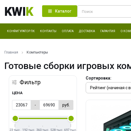
KWI
K
Каталог
КОНФИГУРАТОР ПК
КОНТАКТЫ
ОПЛАТА
ДОСТАВКА
ГАРАНТИЯ
О КОМ
Главная
Компьютеры
Готовые сборки игровых ко
Сортировка:
Фильтр
ЦЕНА
-
руб.
23 тыс.
192 тыс.
360 тыс.
528 тыс.
697 тыс.