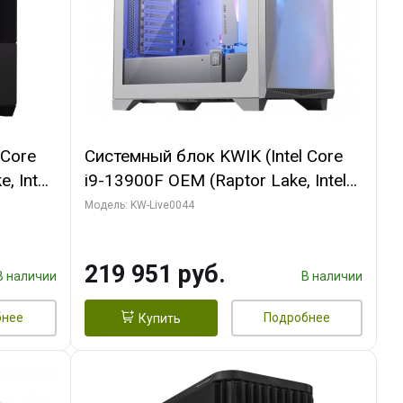
 Core
Системный блок KWIK (Intel Core
, Intel
i9-13900F OEM (Raptor Lake, Intel
(2
7, Efficient-co/ 32 ГБ ОЗУ (2
Модель: KW-Live0044
GB
модуля)/ Gigabyte RTX5070Ti
 ATX
AERO OC 16GB GDDR7 256bit 3xDP
219 951 руб.
HD/ 512 ГБ SSD)
В наличии
В наличии
бнее
Подробнее
Купить