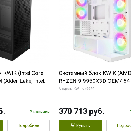
KWIK (Intel Core
Системный блок KWIK (AM
(Alder Lake, Intel
RYZEN 9 9950X3D OEM/ 64
/ 64 ГБ ОЗУ/ Ninja
ОЗУ/ Palit RTX5080 INFINIT
Модель: KW-Live0080
0 4GB 128bit
16GB GDDR7 256bit 3xDP H
HDMI 2/ 960 ГБ
ГБ SSD)
б.
370 713 руб.
В наличии
Подробнее
Подро
Купить