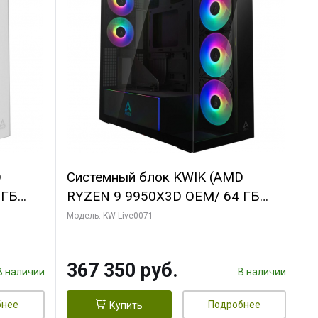
D
Системный блок KWIK (AMD
 ГБ
RYZEN 9 9950X3D OEM/ 64 ГБ
Y 3 OC
ОЗУ/ Palit RTX5080 GAMINGPRO
Модель: KW-Live0071
/ 960
OC 16GB GDDR7 256bit 3xDP HD/
960 ГБ SSD)
367 350 руб.
В наличии
В наличии
бнее
Подробнее
Купить