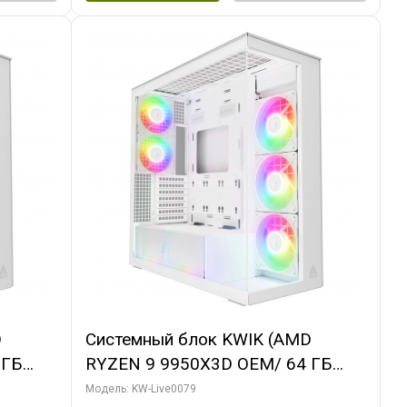
D
Системный блок KWIK (AMD
 ГБ
RYZEN 9 9950X3D OEM/ 64 ГБ
 3X
ОЗУ/ MSI RTX5080 SHADOW 3X OC
Модель: KW-Live0079