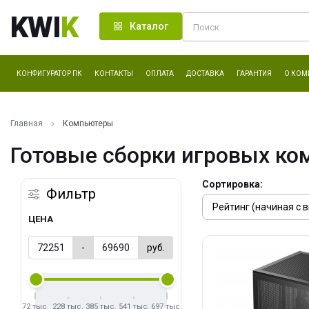
KWI
K
Каталог
КОНФИГУРАТОР ПК
КОНТАКТЫ
ОПЛАТА
ДОСТАВКА
ГАРАНТИЯ
О КОМ
Главная
Компьютеры
Готовые сборки игровых ко
Сортировка:
Фильтр
ЦЕНА
-
руб.
72 тыс.
228 тыс.
385 тыс.
541 тыс.
697 тыс.