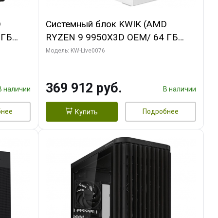
D
Системный блок KWIK (AMD
 ГБ
RYZEN 9 9950X3D OEM/ 64 ГБ
ОЗУ/ Gigabyte RTX5080
Модель: KW-Live0076
B
WINDFORCE OC SFF 16GB GDDR7
256bit / 960 ГБ SSD)
369 912 руб.
В наличии
В наличии
бнее
Подробнее
Купить