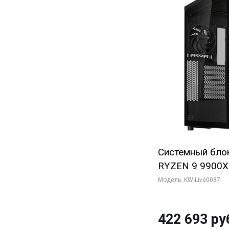
Системный бло
RYZEN 9 9900X
ОЗУ/ ASUS RTX
Модель: KW-Live0087
16GB GDDR7 256
ТБ SSD)
422 693 ру