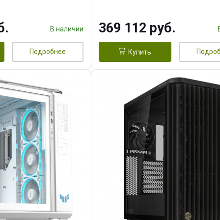
 256bit 3xDP HD/ 1
16GB GDDR7 256bit 3xDP H
3F/ 960 ГБ SSD)
б.
369 112 руб.
В наличии
Подробнее
Подро
Купить