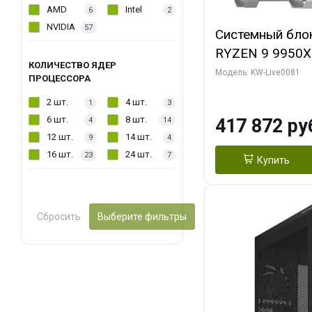
AMD
Intel
6
2
NVIDIA
57
Системный бло
RYZEN 9 9950X
КОЛИЧЕСТВО ЯДЕР
ОЗУ/ Gigabyte
Модель: KW-Live0081
ПРОЦЕССОРА
WATERFORCE 16
2 шт.
4 шт.
1
3
1 ТБ SSD)
6 шт.
8 шт.
417 872 ру
4
14
12 шт.
14 шт.
9
4
16 шт.
24 шт.
23
7
Купить
Сбросить
Выберите фильтры