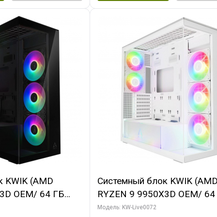
к KWIK (AMD
Системный блок KWIK (AM
3D OEM/ 64 ГБ
RYZEN 9 9950X3D OEM/ 64
X5080 GAMINGPRO
ОЗУ/ MSI RTX5080 VENTUS
Модель: KW-Live0072