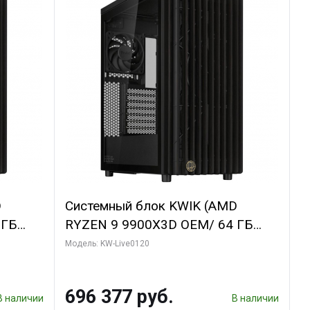
D
Системный блок KWIK (AMD
 ГБ
RYZEN 9 9900X3D OEM/ 64 ГБ
GDDR6X
ОЗУ/ Afox RTX4090 24GB GDDR6X
Модель: KW-Live0120
bo/ 960
384-Bit 3xDP HDMI ATX Turbo/ 1
ТБ SSD)
696 377 руб.
В наличии
В наличии