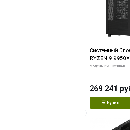
Системный бло
RYZEN 9 9950X
ОЗУ/ Gigabyte
Модель: KW-Live0060
OC 8GB GDDR7 1
ТБ SSD)
269 241 ру
Купить