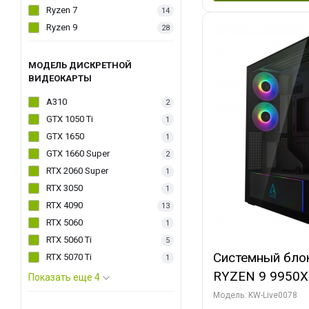
Ryzen 7
14
Ryzen 9
28
МОДЕЛЬ ДИСКРЕТНОЙ
ВИДЕОКАРТЫ
A310
2
GTX 1050 Ti
1
GTX 1650
1
GTX 1660 Super
2
RTX 2060 Super
1
RTX 3050
1
RTX 4090
13
RTX 5060
1
RTX 5060 Ti
5
Системный бло
RTX 5070 Ti
1
RYZEN 9 9950X
Показать еще 4
ОЗУ/ Palit RT
Модель: KW-Live0078