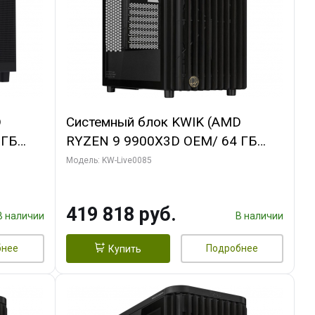
D
Системный блок KWIK (AMD
 ГБ
RYZEN 9 9900X3D OEM/ 64 ГБ
ING OC
ОЗУ/ ASUS RTX5080 PROART OC
Модель: KW-Live0085
xH/ 960
16GB GDDR7 256bit Type-C DP 2/
960 ГБ SSD)
419 818 руб.
В наличии
В наличии
бнее
Подробнее
Купить