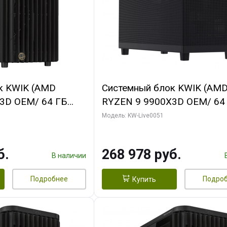
к KWIK (AMD
Системный блок KWIK (AM
3D OEM/ 64 ГБ
RYZEN 9 9900X3D OEM/ 64
 RTX5060Ti GAMING
ОЗУ/ Gigabyte RX9070 GAM
Модель: KW-Live0051
28bit 3xDP H/ 1
16GB GDDR6 256bit 2xDP 2
ГБ SSD)
б.
268 978 руб.
В наличии
Подробнее
Подро
Купить