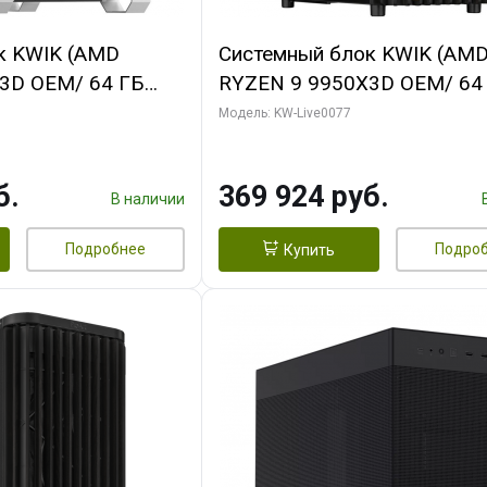
к KWIK (AMD
Системный блок KWIK (AM
3D OEM/ 64 ГБ
RYZEN 9 9950X3D OEM/ 64
 RTX5080 XTREME
ОЗУ/ Gigabyte RTX5080
Модель: KW-Live0077
GB GDDR7 256bit/
WINDFORCE OC V2 SFF 16G
GDDR7 256b/ 960 ГБ SSD)
б.
369 924 руб.
В наличии
Подробнее
Подро
Купить