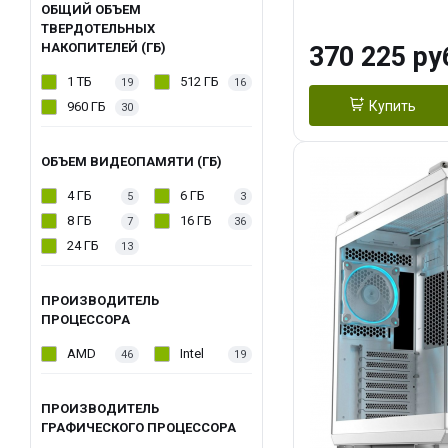
OC 16GB GDDR7
ОБЩИЙ ОБЪЕМ
ТВЕРДОТЕЛЬНЫХ
ТБ SSD)
НАКОПИТЕЛЕЙ (ГБ)
370 225 ру
1 ТБ
512 ГБ
19
16
Купить
960 ГБ
30
ОБЪЕМ ВИДЕОПАМЯТИ (ГБ)
4 ГБ
6 ГБ
5
3
8 ГБ
16 ГБ
7
36
24 ГБ
13
ПРОИЗВОДИТЕЛЬ
ПРОЦЕССОРА
AMD
Intel
46
19
ПРОИЗВОДИТЕЛЬ
ГРАФИЧЕСКОГО ПРОЦЕССОРА