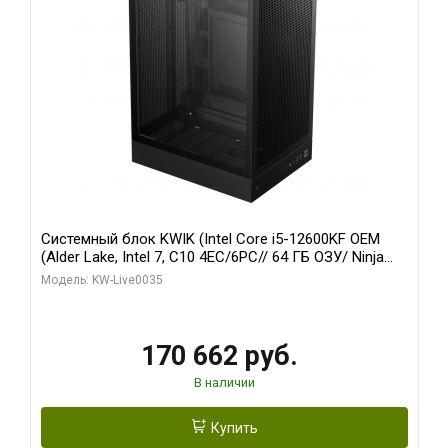
Системный блок KWIK (Intel Core i5-12600KF OEM
(Alder Lake, Intel 7, C10 4EC/6PC// 64 ГБ ОЗУ/ Ninja
Sinotex GTX1650 4GB 128bit GDDR6 DVI DP HDMI 2/
Модель: KW-Live0035
960 ГБ SSD)
170 662 руб.
В наличии
Купить