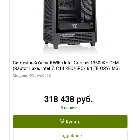
Системный блок KWIK (Intel Core i5-13600KF OEM
(Raptor Lake, Intel 7, C14 8EC/6PC/ 64 ГБ ОЗУ/ MSI
RTX5080 VENTUS 3X OC 16GB GDDR7 256bit 3xDP
Модель: KW-Live0063
HDMI/ 512 ГБ SSD)
318 438 руб.
В наличии
Купить
Подробнее