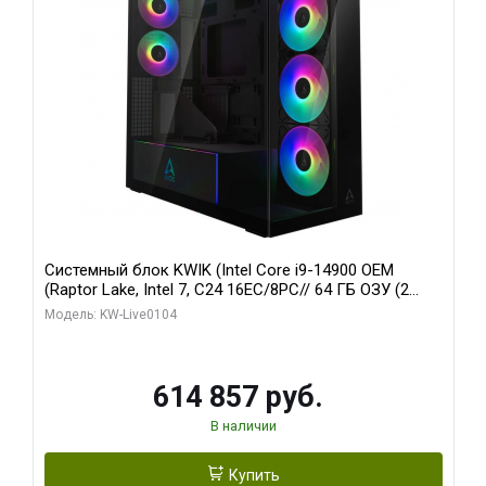
Системный блок KWIK (Intel Core i9-14900 OEM
(Raptor Lake, Intel 7, C24 16EC/8PC// 64 ГБ ОЗУ (2
модуля)/ Afox RTX4090 24GB GDDR6X 384-Bit 3xDP
Модель: KW-Live0104
HDMI ATX Turbo/ 1 ТБ SSD)
614 857 руб.
В наличии
Купить