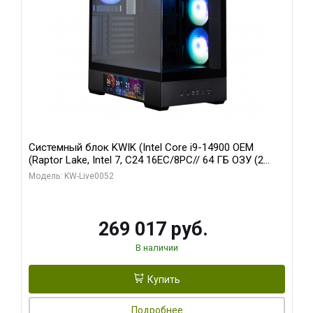
Системный блок KWIK (Intel Core i9-14900 OEM
(Raptor Lake, Intel 7, C24 16EC/8PC// 64 ГБ ОЗУ (2
модуля)/ Palit RTX5080 GAMINGPRO OC 16GB GDDR7
Модель: KW-Live0052
256bit 3xDP HD/ 512 ГБ SSD)
269 017 руб.
В наличии
Купить
Подробнее