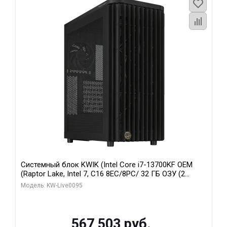
Системный блок KWIK (Intel Core i7-13700KF OEM
(Raptor Lake, Intel 7, C16 8EC/8PC/ 32 ГБ ОЗУ (2
модуля)/ Afox RTX4090 24GB GDDR6X 384-Bit 3xDP
Модель: KW-Live0095
HDMI ATX Turbo/ 512 ГБ SSD)
567 503 руб.