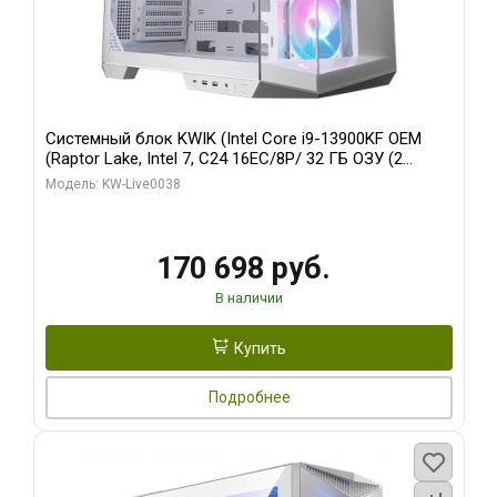
Системный блок KWIK (Intel Core i9-13900KF OEM
(Raptor Lake, Intel 7, C24 16EC/8P/ 32 ГБ ОЗУ (2
модуля)/ Gigabyte RX9070XT GAMING OC 16GB GDDR6
Модель: KW-Live0038
256bit 2xDP 2/ 960 ГБ SSD)
170 698 руб.
В наличии
Купить
Подробнее