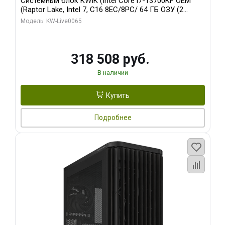
Системный блок KWIK (Intel Core i7-13700KF OEM
(Raptor Lake, Intel 7, C16 8EC/8PC/ 64 ГБ ОЗУ (2
модуля)/ ASUS RTX5080 PROART OC 16GB GDDR7
Модель: KW-Live0065
256bit Type-C DP 2/ 1 ТБ SSD)
318 508 руб.
В наличии
Купить
Подробнее