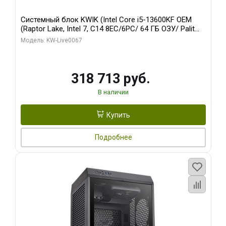
Системный блок KWIK (Intel Core i5-13600KF OEM
(Raptor Lake, Intel 7, C14 8EC/6PC/ 64 ГБ ОЗУ/ Palit
RTX5080 GAMINGPRO OC 16GB GDDR7 256bit 3xDP
Модель: KW-Live0067
HD/ 960 ГБ SSD)
318 713 руб.
В наличии
Купить
Подробнее