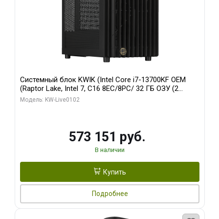
Системный блок KWIK (Intel Core i7-13700KF OEM
(Raptor Lake, Intel 7, C16 8EC/8PC/ 32 ГБ ОЗУ (2
модуля)/ Afox RTX4090 24GB GDDR6X 384-Bit 3xDP
Модель: KW-Live0102
HDMI ATX Turbo/ 960 ГБ SSD)
573 151 руб.
В наличии
Купить
Подробнее