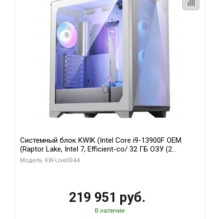
Системный блок KWIK (Intel Core i9-13900F OEM
(Raptor Lake, Intel 7, Efficient-co/ 32 ГБ ОЗУ (2
модуля)/ Gigabyte RTX5070Ti AERO OC 16GB GDDR7
Модель: KW-Live0044
256bit 3xDP HD/ 512 ГБ SSD)
219 951 руб.
В наличии