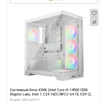
Системный блок KWIK (Intel Core i9-14900 OEM
(Raptor Lake, Intel 7, C24 16EC/8PC// 64 ГБ ОЗУ (2
модуля)/ Gigabyte RTX5080 XTREME WATERFORCE
Модель: KW-Live0070
16GB GDDR7 256bit/ 960 ГБ SSD)