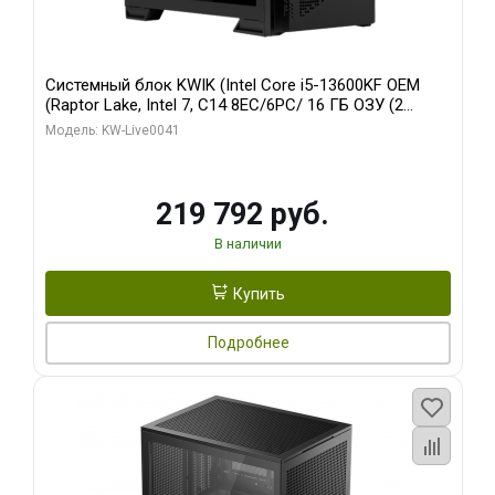
Системный блок KWIK (Intel Core i5-13600KF OEM
(Raptor Lake, Intel 7, C14 8EC/6PC/ 16 ГБ ОЗУ (2
модуля)/ Palit RTX5080 GAMINGPRO OC 16GB GDDR7
Модель: KW-Live0041
256bit 3xDP HD/ 512 ГБ SSD)
219 792 руб.
В наличии
Купить
Подробнее