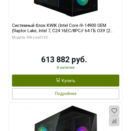
Системный блок KWIK (Intel Core i9-14900 OEM
(Raptor Lake, Intel 7, C24 16EC/8PC// 64 ГБ ОЗУ (2
модуля)/ Afox RTX4090 24GB GDDR6X 384-Bit 3xDP
Модель: KW-Live0103
HDMI ATX Turbo/ 960 ГБ SSD)
613 882 руб.
В наличии
Купить
Подробнее