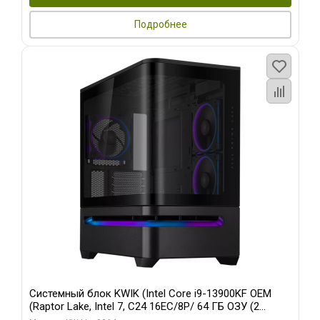
Подробнее
Системный блок KWIK (Intel Core i9-13900KF OEM
(Raptor Lake, Intel 7, C24 16EC/8P/ 64 ГБ ОЗУ (2
модуля)/ ASUS RTX5080 PROART OC 16GB GDDR7