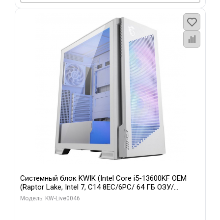
Системный блок KWIK (Intel Core i5-13600KF OEM
(Raptor Lake, Intel 7, C14 8EC/6PC/ 64 ГБ ОЗУ/
Gigabyte RTX5060Ti GAMING OC 8GB GDDR7 128bit
Модель: KW-Live0046
3xDP H/ 960 ГБ SSD)