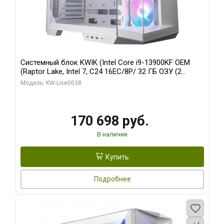
Системный блок KWIK (Intel Core i9-13900KF OEM
(Raptor Lake, Intel 7, C24 16EC/8P/ 32 ГБ ОЗУ (2
модуля)/ Gigabyte RX9070XT GAMING OC 16GB GDDR6
Модель: KW-Live0038
256bit 2xDP 2/ 960 ГБ SSD)
170 698 руб.
В наличии
Купить
Подробнее