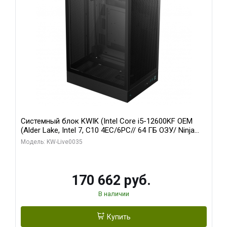
Системный блок KWIK (Intel Core i5-12600KF OEM
(Alder Lake, Intel 7, C10 4EC/6PC// 64 ГБ ОЗУ/ Ninja
Sinotex GTX1650 4GB 128bit GDDR6 DVI DP HDMI 2/
Модель: KW-Live0035
960 ГБ SSD)
170 662 руб.
В наличии
Купить