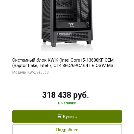
Системный блок KWIK (Intel Core i5-13600KF OEM
(Raptor Lake, Intel 7, C14 8EC/6PC/ 64 ГБ ОЗУ/ MSI
RTX5080 VENTUS 3X OC 16GB GDDR7 256bit 3xDP
Модель: KW-Live0063
HDMI/ 512 ГБ SSD)
318 438 руб.
В наличии
Купить
Подробнее