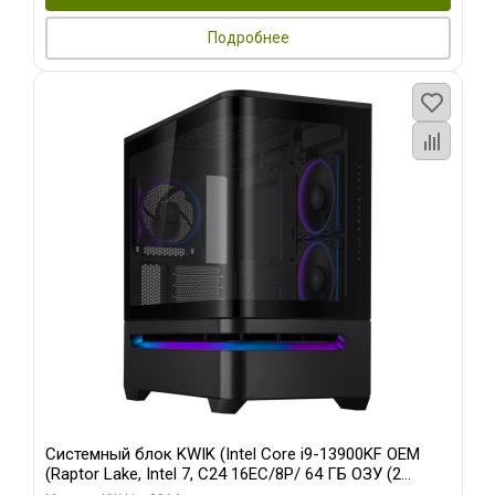
Подробнее
Системный блок KWIK (Intel Core i9-13900KF OEM
(Raptor Lake, Intel 7, C24 16EC/8P/ 64 ГБ ОЗУ (2
модуля)/ ASUS RTX5080 PROART OC 16GB GDDR7