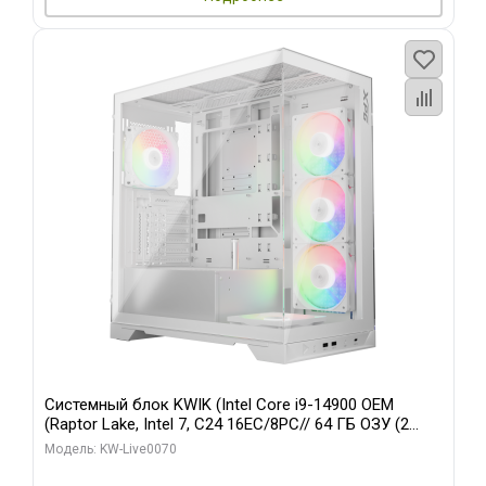
Системный блок KWIK (Intel Core i9-14900 OEM
(Raptor Lake, Intel 7, C24 16EC/8PC// 64 ГБ ОЗУ (2
модуля)/ Gigabyte RTX5080 XTREME WATERFORCE
Модель: KW-Live0070
16GB GDDR7 256bit/ 960 ГБ SSD)