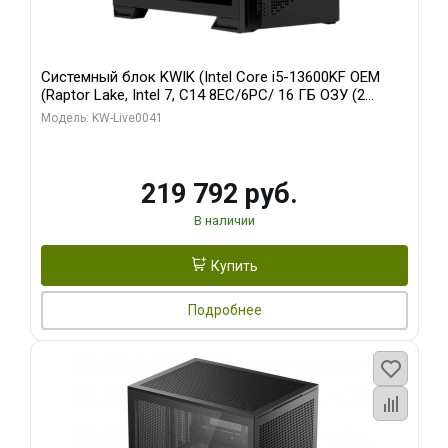
Системный блок KWIK (Intel Core i5-13600KF OEM
(Raptor Lake, Intel 7, C14 8EC/6PC/ 16 ГБ ОЗУ (2
модуля)/ Palit RTX5080 GAMINGPRO OC 16GB GDDR7
Модель: KW-Live0041
256bit 3xDP HD/ 512 ГБ SSD)
219 792 руб.
В наличии
Купить
Подробнее