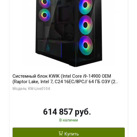
Системный блок KWIK (Intel Core i9-14900 OEM
(Raptor Lake, Intel 7, C24 16EC/8PC// 64 ГБ ОЗУ (2
модуля)/ Afox RTX4090 24GB GDDR6X 384-Bit 3xDP
Модель: KW-Live0104
HDMI ATX Turbo/ 1 ТБ SSD)
614 857 руб.
В наличии
Купить