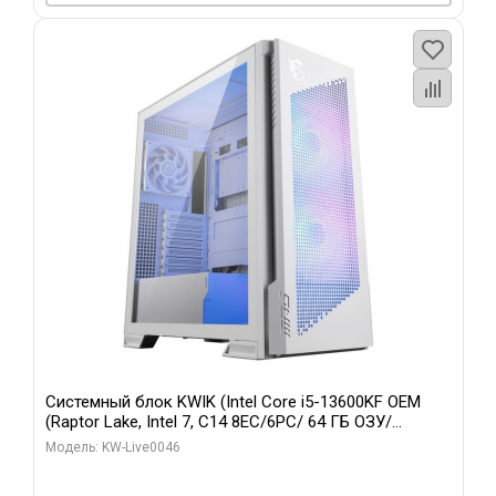
Системный блок KWIK (Intel Core i5-13600KF OEM
(Raptor Lake, Intel 7, C14 8EC/6PC/ 64 ГБ ОЗУ/
Gigabyte RTX5060Ti GAMING OC 8GB GDDR7 128bit
Модель: KW-Live0046
3xDP H/ 960 ГБ SSD)