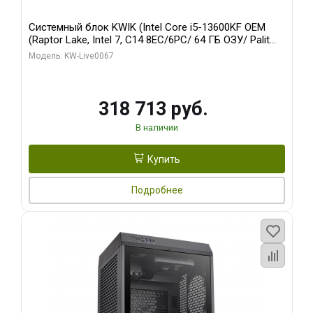
Системный блок KWIK (Intel Core i5-13600KF OEM
(Raptor Lake, Intel 7, C14 8EC/6PC/ 64 ГБ ОЗУ/ Palit
RTX5080 GAMINGPRO OC 16GB GDDR7 256bit 3xDP
Модель: KW-Live0067
HD/ 960 ГБ SSD)
318 713 руб.
В наличии
Купить
Подробнее