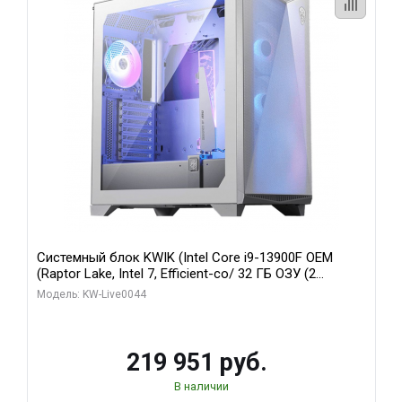
Системный блок KWIK (Intel Core i9-13900F OEM
(Raptor Lake, Intel 7, Efficient-co/ 32 ГБ ОЗУ (2
модуля)/ Gigabyte RTX5070Ti AERO OC 16GB GDDR7
Модель: KW-Live0044
256bit 3xDP HD/ 512 ГБ SSD)
219 951 руб.
В наличии