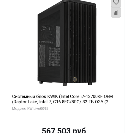
Системный блок KWIK (Intel Core i7-13700KF OEM
(Raptor Lake, Intel 7, C16 8EC/8PC/ 32 ГБ ОЗУ (2
модуля)/ Afox RTX4090 24GB GDDR6X 384-Bit 3xDP
Модель: KW-Live0095
HDMI ATX Turbo/ 512 ГБ SSD)
567 503 руб.