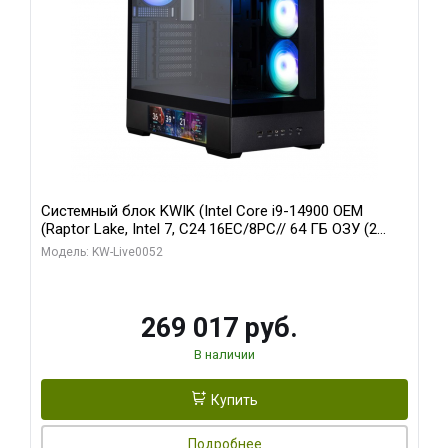
Системный блок KWIK (Intel Core i9-14900 OEM
(Raptor Lake, Intel 7, C24 16EC/8PC// 64 ГБ ОЗУ (2
модуля)/ Palit RTX5080 GAMINGPRO OC 16GB GDDR7
Модель: KW-Live0052
256bit 3xDP HD/ 512 ГБ SSD)
269 017 руб.
В наличии
Купить
Подробнее