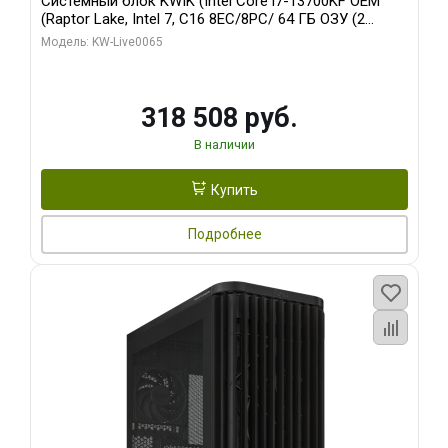
Системный блок KWIK (Intel Core i7-13700KF OEM
(Raptor Lake, Intel 7, C16 8EC/8PC/ 64 ГБ ОЗУ (2
модуля)/ ASUS RTX5080 PROART OC 16GB GDDR7
Модель: KW-Live0065
256bit Type-C DP 2/ 1 ТБ SSD)
318 508 руб.
В наличии
Купить
Подробнее