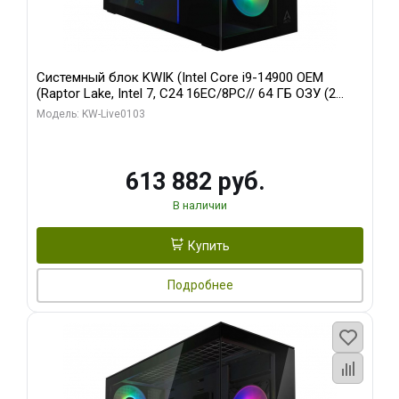
Системный блок KWIK (Intel Core i9-14900 OEM
(Raptor Lake, Intel 7, C24 16EC/8PC// 64 ГБ ОЗУ (2
модуля)/ Afox RTX4090 24GB GDDR6X 384-Bit 3xDP
Модель: KW-Live0103
HDMI ATX Turbo/ 960 ГБ SSD)
613 882 руб.
В наличии
Купить
Подробнее