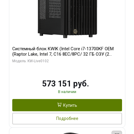
Системный блок KWIK (Intel Core i7-13700KF OEM
(Raptor Lake, Intel 7, C16 8EC/8PC/ 32 ГБ ОЗУ (2
модуля)/ Afox RTX4090 24GB GDDR6X 384-Bit 3xDP
Модель: KW-Live0102
HDMI ATX Turbo/ 960 ГБ SSD)
573 151 руб.
В наличии
Купить
Подробнее