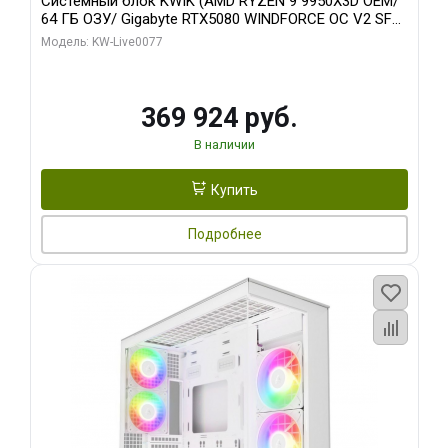
Системный блок KWIK (AMD RYZEN 9 9950X3D OEM/
64 ГБ ОЗУ/ Gigabyte RTX5080 WINDFORCE OC V2 SFF
16GB GDDR7 256b/ 960 ГБ SSD)
Модель: KW-Live0077
369 924 руб.
В наличии
Купить
Подробнее