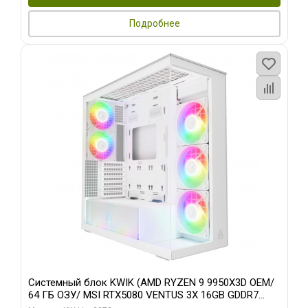
Подробнее
Системный блок KWIK (AMD RYZEN 9 9950X3D OEM/
64 ГБ ОЗУ/ MSI RTX5080 VENTUS 3X 16GB GDDR7
256bit 3xDP HDMI 3F/ 960 ГБ SSD)