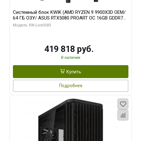
Системный блок KWIK (AMD RYZEN 9 9900X3D OEM/
64 ГБ ОЗУ/ ASUS RTX5080 PROART OC 16GB GDDR7
256bit Type-C DP 2/ 960 ГБ SSD)
Модель: KW-Live0085
419 818 руб.
В наличии
Купить
Подробнее