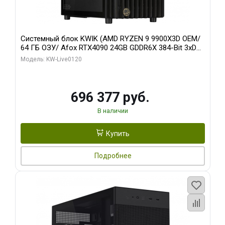
Системный блок KWIK (AMD RYZEN 9 9900X3D OEM/
64 ГБ ОЗУ/ Afox RTX4090 24GB GDDR6X 384-Bit 3xDP
HDMI ATX Turbo/ 1 ТБ SSD)
Модель: KW-Live0120
696 377 руб.
В наличии
Купить
Подробнее