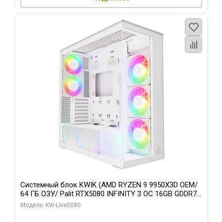
Системный блок KWIK (AMD RYZEN 9 9950X3D OEM/
64 ГБ ОЗУ/ Palit RTX5080 INFINITY 3 OC 16GB GDDR7
256bit 3xDP H/ 960 ГБ SSD)
Модель: KW-Live0080