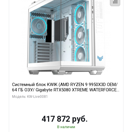
Системный блок KWIK (AMD RYZEN 9 9950X3D OEM/
64 ГБ ОЗУ/ Gigabyte RTX5080 XTREME WATERFORCE
16GB GDDR7 256bit/ 1 ТБ SSD)
Модель: KW-Live0081
417 872 руб.
В наличии