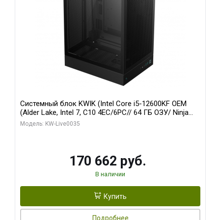
Системный блок KWIK (Intel Core i5-12600KF OEM
(Alder Lake, Intel 7, C10 4EC/6PC// 64 ГБ ОЗУ/ Ninja
Sinotex GTX1650 4GB 128bit GDDR6 DVI DP HDMI 2/
Модель: KW-Live0035
960 ГБ SSD)
170 662 руб.
В наличии
Купить
Подробнее