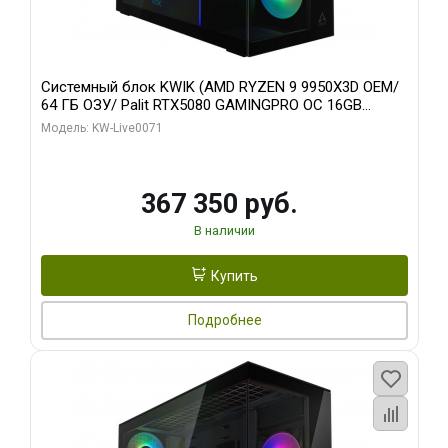
Системный блок KWIK (AMD RYZEN 9 9950X3D OEM/
64 ГБ ОЗУ/ Palit RTX5080 GAMINGPRO OC 16GB
GDDR7 256bit 3xDP HD/ 960 ГБ SSD)
Модель: KW-Live0071
367 350 руб.
В наличии
Купить
Подробнее