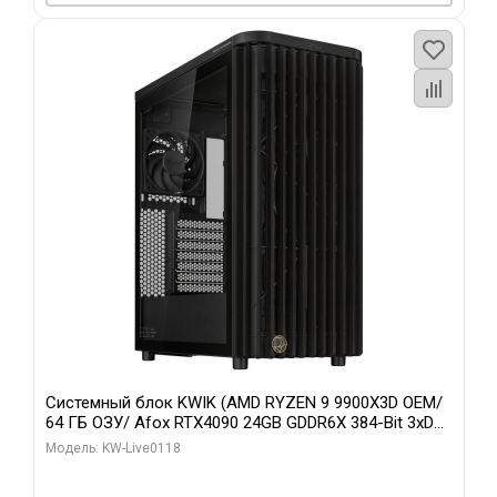
Системный блок KWIK (AMD RYZEN 9 9900X3D OEM/
64 ГБ ОЗУ/ Afox RTX4090 24GB GDDR6X 384-Bit 3xDP
HDMI ATX Turbo/ 960 ГБ SSD)
Модель: KW-Live0118