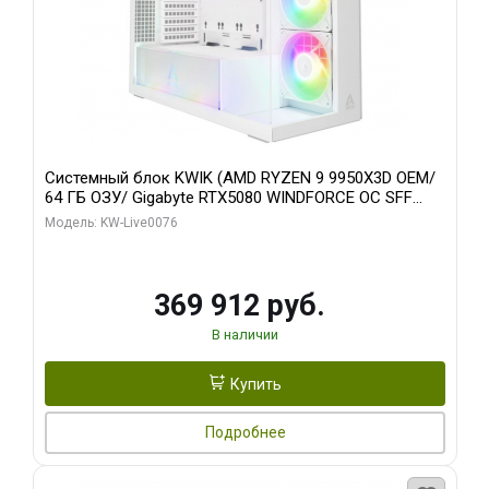
Системный блок KWIK (AMD RYZEN 9 9950X3D OEM/
64 ГБ ОЗУ/ Gigabyte RTX5080 WINDFORCE OC SFF
16GB GDDR7 256bit / 960 ГБ SSD)
Модель: KW-Live0076
369 912 руб.
В наличии
Купить
Подробнее