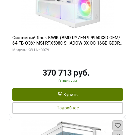
Системный блок KWIK (AMD RYZEN 9 9950X3D OEM/
64 ГБ ОЗУ/ MSI RTX5080 SHADOW 3X OC 16GB GDDR7
256bit 3xDP HDMI/ 960 ГБ SSD)
Модель: KW-Live0079
370 713 руб.
В наличии
Купить
Подробнее