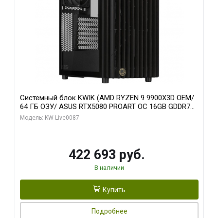
Системный блок KWIK (AMD RYZEN 9 9900X3D OEM/
64 ГБ ОЗУ/ ASUS RTX5080 PROART OC 16GB GDDR7
256bit Type-C DP 2/ 1 ТБ SSD)
Модель: KW-Live0087
422 693 руб.
В наличии
Купить
Подробнее