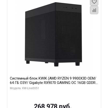
Системный блок KWIK (AMD RYZEN 9 9900X3D OEM/
64 ГБ ОЗУ/ Gigabyte RX9070 GAMING OC 16GB GDDR6
256bit 2xDP 2xH/ 960 ГБ SSD)
Модель: KW-Live0051
268 978 руб.