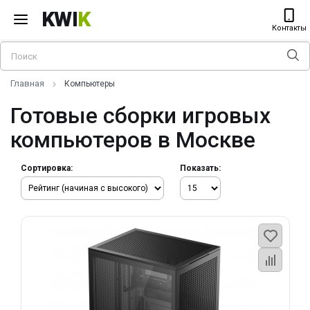
KWI
K
Контакты
Главная
Компьютеры
Готовые сборки игровых
компьютеров в Москве
Сортировка:
Показать: