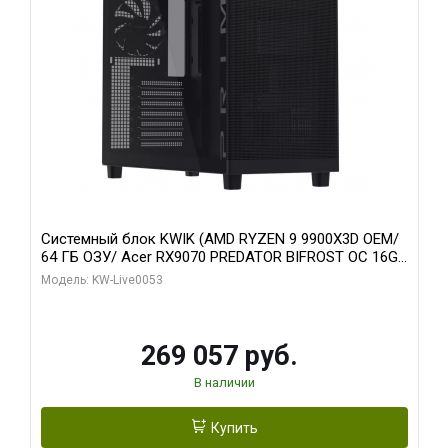
Системный блок KWIK (AMD RYZEN 9 9900X3D OEM/
64 ГБ ОЗУ/ Acer RX9070 PREDATOR BIFROST OC 16GB
GDDR6 256bit 3x/ 1 ТБ SSD)
Модель: KW-Live0053
269 057 руб.
В наличии
Купить