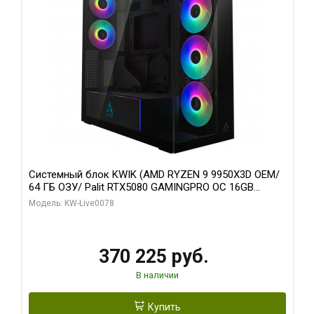
Системный блок KWIK (AMD RYZEN 9 9950X3D OEM/
64 ГБ ОЗУ/ Palit RTX5080 GAMINGPRO OC 16GB
GDDR7 256bit 3xDP HD/ 1 ТБ SSD)
Модель: KW-Live0078
370 225 руб.
В наличии
Купить