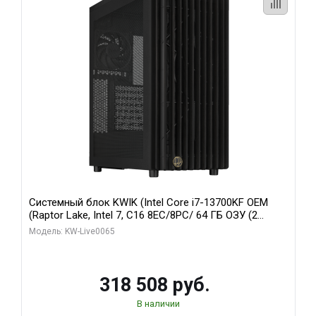
Системный блок KWIK (Intel Core i7-13700KF OEM
(Raptor Lake, Intel 7, C16 8EC/8PC/ 64 ГБ ОЗУ (2
модуля)/ ASUS RTX5080 PROART OC 16GB GDDR7
Модель: KW-Live0065
256bit Type-C DP 2/ 1 ТБ SSD)
318 508 руб.
В наличии