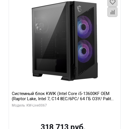
Системный блок KWIK (Intel Core i5-13600KF OEM
(Raptor Lake, Intel 7, C14 8EC/6PC/ 64 ГБ ОЗУ/ Palit
RTX5080 GAMINGPRO OC 16GB GDDR7 256bit 3xDP
Модель: KW-Live0067
HD/ 960 ГБ SSD)
318 713 руб.