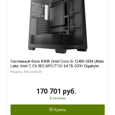
Системный блок KWIK (Intel Core i5-12400 OEM (Alder
Lake, Intel 7, C6 0EC/6PC/T12/ 64 ГБ ОЗУ/ Gigabyte
RX6500XT EAGLE 4G GDDR6 64bit HDMI DP 31055/ 512
Модель: KW-Live0039
ГБ SSD)
170 701 руб.
В наличии
Купить