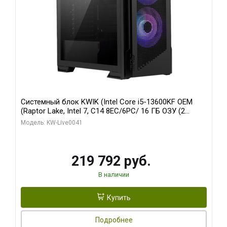
Системный блок KWIK (Intel Core i5-13600KF OEM
(Raptor Lake, Intel 7, C14 8EC/6PC/ 16 ГБ ОЗУ (2
модуля)/ Palit RTX5080 GAMINGPRO OC 16GB GDDR7
Модель: KW-Live0041
256bit 3xDP HD/ 512 ГБ SSD)
219 792 руб.
В наличии
Купить
Подробнее