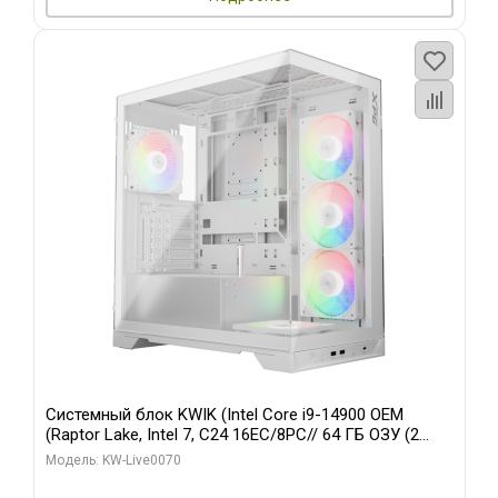
Системный блок KWIK (Intel Core i9-14900 OEM
(Raptor Lake, Intel 7, C24 16EC/8PC// 64 ГБ ОЗУ (2
модуля)/ Gigabyte RTX5080 XTREME WATERFORCE
Модель: KW-Live0070
16GB GDDR7 256bit/ 960 ГБ SSD)