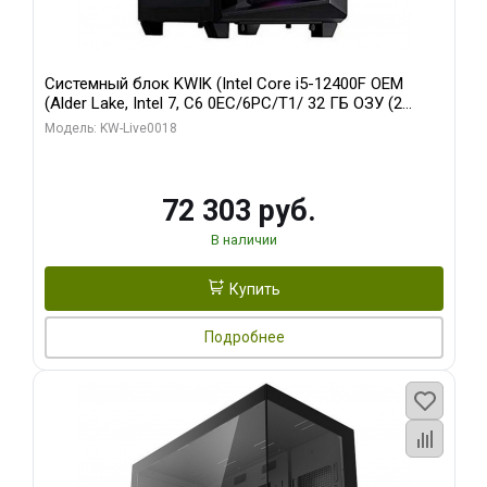
Системный блок KWIK (Intel Core i5-12400F OEM
(Alder Lake, Intel 7, C6 0EC/6PC/T1/ 32 ГБ ОЗУ (2
модуля)/ Ninja Sinotex GTX1660 SUPER 6GB GDDR6
Модель: KW-Live0018
192bit DVI DP / 960 ГБ SSD)
72 303 руб.
В наличии
Купить
Подробнее