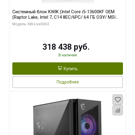
Системный блок KWIK (Intel Core i5-13600KF OEM
(Raptor Lake, Intel 7, C14 8EC/6PC/ 64 ГБ ОЗУ/ MSI
RTX5080 VENTUS 3X OC 16GB GDDR7 256bit 3xDP
Модель: KW-Live0063
HDMI/ 512 ГБ SSD)
318 438 руб.
В наличии
Купить
Подробнее