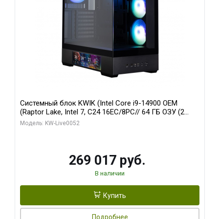
Системный блок KWIK (Intel Core i9-14900 OEM
(Raptor Lake, Intel 7, C24 16EC/8PC// 64 ГБ ОЗУ (2
модуля)/ Palit RTX5080 GAMINGPRO OC 16GB GDDR7
Модель: KW-Live0052
256bit 3xDP HD/ 512 ГБ SSD)
269 017 руб.
В наличии
Купить
Подробнее