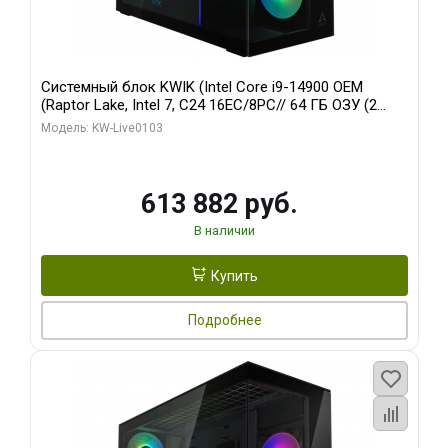
Системный блок KWIK (Intel Core i9-14900 OEM
(Raptor Lake, Intel 7, C24 16EC/8PC// 64 ГБ ОЗУ (2
модуля)/ Afox RTX4090 24GB GDDR6X 384-Bit 3xDP
Модель: KW-Live0103
HDMI ATX Turbo/ 960 ГБ SSD)
613 882 руб.
В наличии
Купить
Подробнее