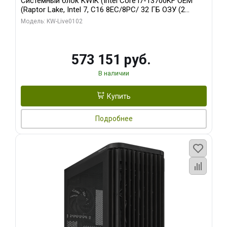
Системный блок KWIK (Intel Core i7-13700KF OEM
(Raptor Lake, Intel 7, C16 8EC/8PC/ 32 ГБ ОЗУ (2
модуля)/ Afox RTX4090 24GB GDDR6X 384-Bit 3xDP
Модель: KW-Live0102
HDMI ATX Turbo/ 960 ГБ SSD)
573 151 руб.
В наличии
Купить
Подробнее