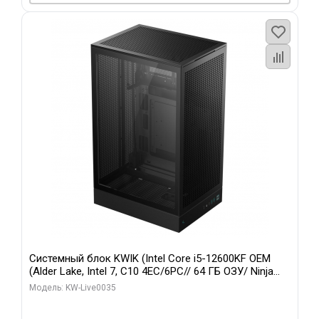
Системный блок KWIK (Intel Core i5-12600KF OEM
(Alder Lake, Intel 7, C10 4EC/6PC// 64 ГБ ОЗУ/ Ninja
Sinotex GTX1650 4GB 128bit GDDR6 DVI DP HDMI 2/
Модель: KW-Live0035
960 ГБ SSD)