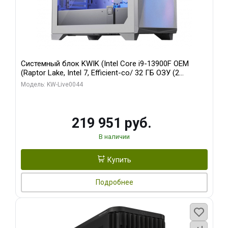
Системный блок KWIK (Intel Core i9-13900F OEM
(Raptor Lake, Intel 7, Efficient-co/ 32 ГБ ОЗУ (2
модуля)/ Gigabyte RTX5070Ti AERO OC 16GB GDDR7
Модель: KW-Live0044
256bit 3xDP HD/ 512 ГБ SSD)
219 951 руб.
В наличии
Купить
Подробнее