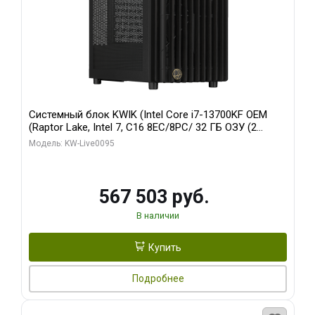
Системный блок KWIK (Intel Core i7-13700KF OEM
(Raptor Lake, Intel 7, C16 8EC/8PC/ 32 ГБ ОЗУ (2
модуля)/ Afox RTX4090 24GB GDDR6X 384-Bit 3xDP
Модель: KW-Live0095
HDMI ATX Turbo/ 512 ГБ SSD)
567 503 руб.
В наличии
Купить
Подробнее