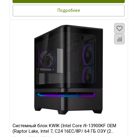
Подробнее
Системный блок KWIK (Intel Core i9-13900KF OEM
(Raptor Lake, Intel 7, C24 16EC/8P/ 64 ГБ ОЗУ (2
модуля)/ ASUS RTX5080 PROART OC 16GB GDDR7