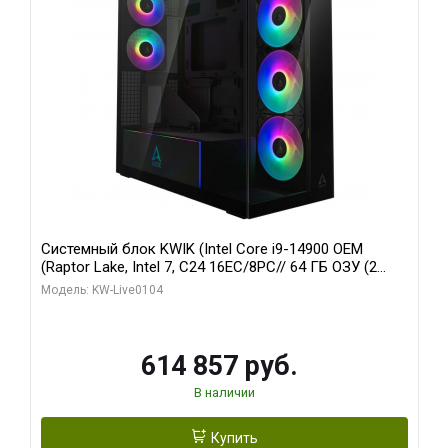
Системный блок KWIK (Intel Core i9-14900 OEM
(Raptor Lake, Intel 7, C24 16EC/8PC// 64 ГБ ОЗУ (2
модуля)/ Afox RTX4090 24GB GDDR6X 384-Bit 3xDP
Модель: KW-Live0104
HDMI ATX Turbo/ 1 ТБ SSD)
614 857 руб.
В наличии
Купить