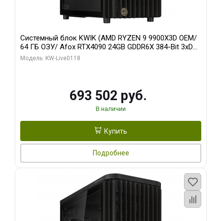
Системный блок KWIK (AMD RYZEN 9 9900X3D OEM/
64 ГБ ОЗУ/ Afox RTX4090 24GB GDDR6X 384-Bit 3xDP
HDMI ATX Turbo/ 960 ГБ SSD)
Модель: KW-Live0118
693 502 руб.
В наличии
Купить
Подробнее