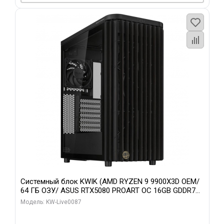
Системный блок KWIK (AMD RYZEN 9 9900X3D OEM/
64 ГБ ОЗУ/ ASUS RTX5080 PROART OC 16GB GDDR7
256bit Type-C DP 2/ 1 ТБ SSD)
Модель: KW-Live0087