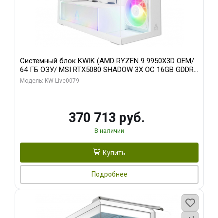
Системный блок KWIK (AMD RYZEN 9 9950X3D OEM/
64 ГБ ОЗУ/ MSI RTX5080 SHADOW 3X OC 16GB GDDR7
256bit 3xDP HDMI/ 960 ГБ SSD)
Модель: KW-Live0079
370 713 руб.
В наличии
Купить
Подробнее