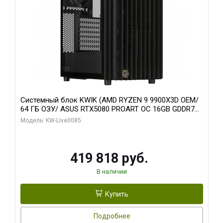
Системный блок KWIK (AMD RYZEN 9 9900X3D OEM/
64 ГБ ОЗУ/ ASUS RTX5080 PROART OC 16GB GDDR7
256bit Type-C DP 2/ 960 ГБ SSD)
Модель: KW-Live0085
419 818 руб.
В наличии
Купить
Подробнее