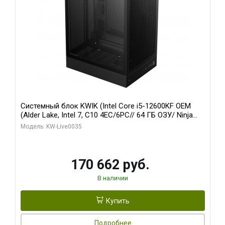
Системный блок KWIK (Intel Core i5-12600KF OEM
(Alder Lake, Intel 7, C10 4EC/6PC// 64 ГБ ОЗУ/ Ninja
Sinotex GTX1650 4GB 128bit GDDR6 DVI DP HDMI 2/
Модель: KW-Live0035
960 ГБ SSD)
170 662 руб.
В наличии
Купить
Подробнее