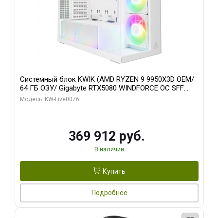
Системный блок KWIK (AMD RYZEN 9 9950X3D OEM/
64 ГБ ОЗУ/ Gigabyte RTX5080 WINDFORCE OC SFF
16GB GDDR7 256bit / 960 ГБ SSD)
Модель: KW-Live0076
369 912 руб.
В наличии
Купить
Подробнее