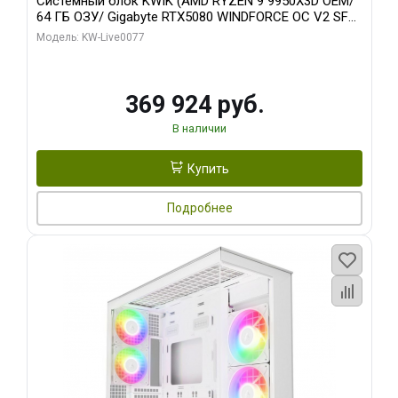
Системный блок KWIK (AMD RYZEN 9 9950X3D OEM/
64 ГБ ОЗУ/ Gigabyte RTX5080 WINDFORCE OC V2 SFF
16GB GDDR7 256b/ 960 ГБ SSD)
Модель: KW-Live0077
369 924 руб.
В наличии
Купить
Подробнее