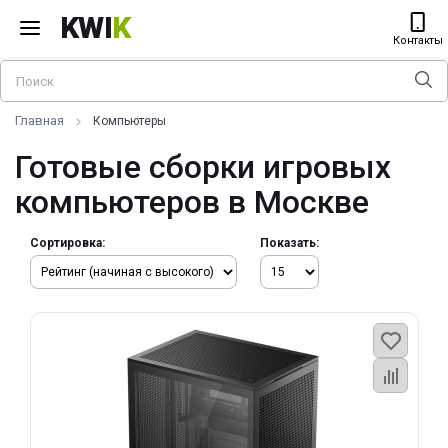
KWI
K
Контакты
Главная
Компьютеры
Готовые сборки игровых
компьютеров в Москве
Сортировка:
Показать: