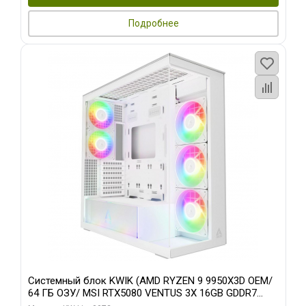
Подробнее
Системный блок KWIK (AMD RYZEN 9 9950X3D OEM/
64 ГБ ОЗУ/ MSI RTX5080 VENTUS 3X 16GB GDDR7
256bit 3xDP HDMI 3F/ 960 ГБ SSD)