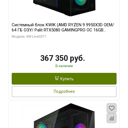
Системный блок KWIK (AMD RYZEN 9 9950X3D OEM/
64 ГБ ОЗУ/ Palit RTX5080 GAMINGPRO OC 16GB
GDDR7 256bit 3xDP HD/ 960 ГБ SSD)
Модель: KW-Live0071
367 350 руб.
В наличии
Купить
Подробнее