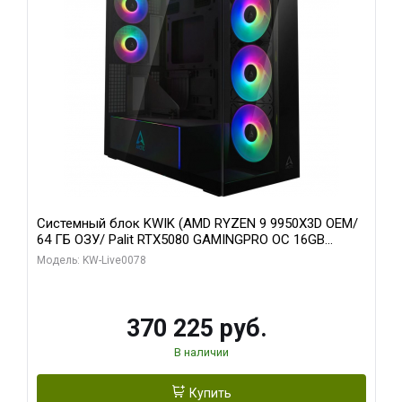
Системный блок KWIK (AMD RYZEN 9 9950X3D OEM/
64 ГБ ОЗУ/ Palit RTX5080 GAMINGPRO OC 16GB
GDDR7 256bit 3xDP HD/ 1 ТБ SSD)
Модель: KW-Live0078
370 225 руб.
В наличии
Купить