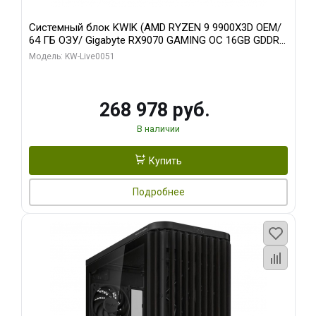
Системный блок KWIK (AMD RYZEN 9 9900X3D OEM/
64 ГБ ОЗУ/ Gigabyte RX9070 GAMING OC 16GB GDDR6
256bit 2xDP 2xH/ 960 ГБ SSD)
Модель: KW-Live0051
268 978 руб.
В наличии
Купить
Подробнее