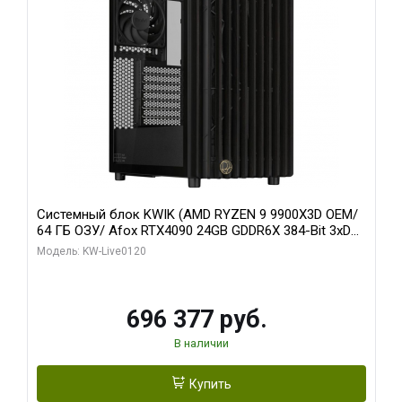
Системный блок KWIK (AMD RYZEN 9 9900X3D OEM/
64 ГБ ОЗУ/ Afox RTX4090 24GB GDDR6X 384-Bit 3xDP
HDMI ATX Turbo/ 1 ТБ SSD)
Модель: KW-Live0120
696 377 руб.
В наличии
Купить