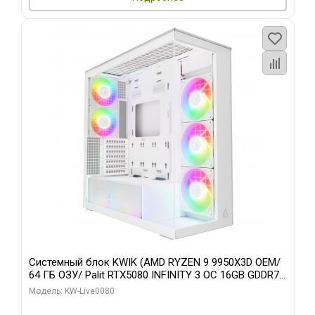
Системный блок KWIK (AMD RYZEN 9 9950X3D OEM/
64 ГБ ОЗУ/ Palit RTX5080 INFINITY 3 OC 16GB GDDR7
256bit 3xDP H/ 960 ГБ SSD)
Модель: KW-Live0080