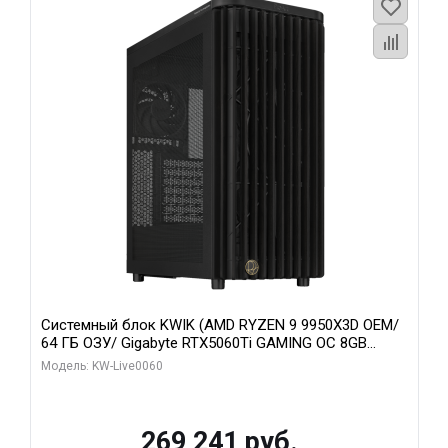
Системный блок KWIK (AMD RYZEN 9 9950X3D OEM/
64 ГБ ОЗУ/ Gigabyte RTX5060Ti GAMING OC 8GB
GDDR7 128bit 3xDP H/ 1 ТБ SSD)
Модель: KW-Live0060
269 241 руб.