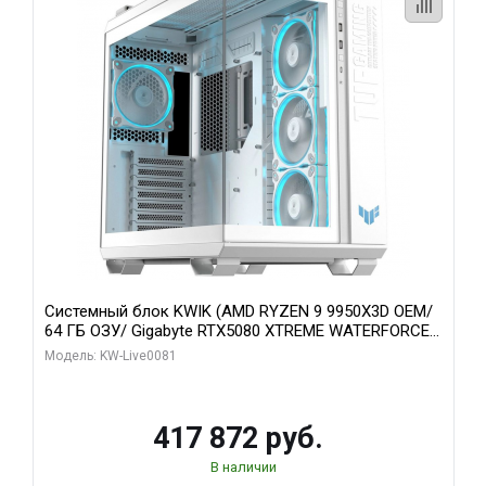
Системный блок KWIK (AMD RYZEN 9 9950X3D OEM/
64 ГБ ОЗУ/ Gigabyte RTX5080 XTREME WATERFORCE
16GB GDDR7 256bit/ 1 ТБ SSD)
Модель: KW-Live0081
417 872 руб.
В наличии