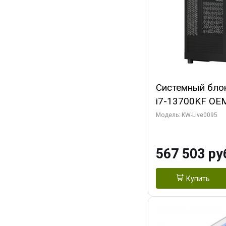
Системный блок 
i7-13700KF OEM 
7, C16 8EC/8PC
Модель: KW-Live0095
модуля)/ Afox
GDDR6X 384-Bi
567 503 ру
Turbo/ 512 ГБ 
Купить