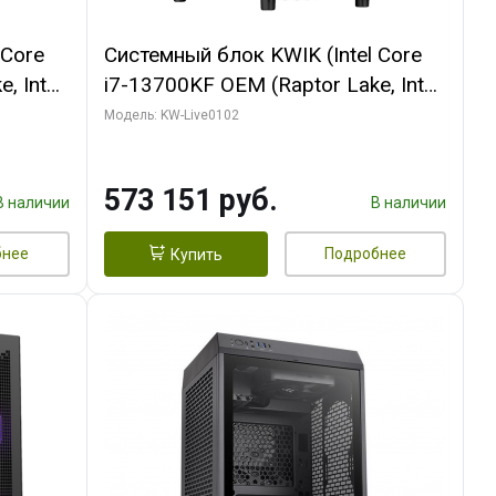
 Core
Системный блок KWIK (Intel Core
, Intel
i7-13700KF OEM (Raptor Lake, Intel
(2
7, C16 8EC/8PC/ 32 ГБ ОЗУ (2
Модель: KW-Live0102
ROART
модуля)/ Afox RTX4090 24GB
e-C DP
GDDR6X 384-Bit 3xDP HDMI ATX
573 151 руб.
Turbo/ 960 ГБ SSD)
В наличии
В наличии
бнее
Подробнее
Купить