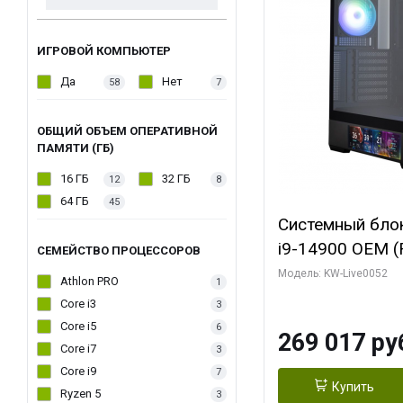
ИГРОВОЙ КОМПЬЮТЕР
Да
Нет
58
7
ОБЩИЙ ОБЪЕМ ОПЕРАТИВНОЙ
ПАМЯТИ (ГБ)
16 ГБ
32 ГБ
12
8
64 ГБ
45
Системный блок 
i9-14900 OEM (Ra
СЕМЕЙСТВО ПРОЦЕССОРОВ
C24 16EC/8PC//
Модель: KW-Live0052
Athlon PRO
1
модуля)/ Palit
Core i3
3
GAMINGPRO OC
Core i5
6
269 017 ру
256bit 3xDP HD
Core i7
3
Core i9
7
Купить
Ryzen 5
3