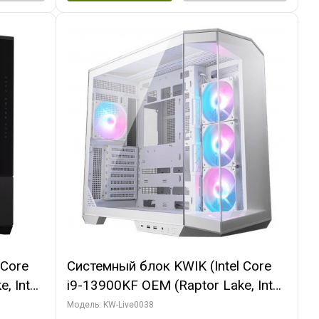
 Core
Системный блок KWIK (Intel Core
, Intel
i9-13900KF OEM (Raptor Lake, Intel
(2
7, C24 16EC/8P/ 32 ГБ ОЗУ (2
Модель: KW-Live0038