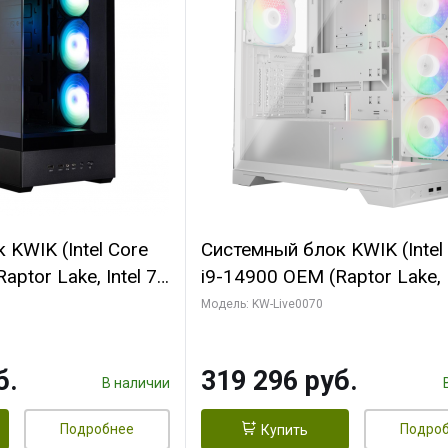
KWIK (Intel Core
Системный блок KWIK (Intel
ptor Lake, Intel 7,
i9-14900 OEM (Raptor Lake, I
 64 ГБ ОЗУ (2
C24 16EC/8PC// 64 ГБ ОЗУ 
Модель: KW-Live0070
 RTX5080
модуля)/ Gigabyte RTX5080
 16GB GDDR7
XTREME WATERFORCE 16G
б.
319 296 руб.
/ 512 ГБ SSD)
GDDR7 256bit/ 960 ГБ SSD)
В наличии
Подробнее
Подро
Купить