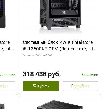
 Core
Системный блок KWIK (Intel Core
, Intel
i5-13600KF OEM (Raptor Lake, Intel
Palit
7, C14 8EC/6PC/ 64 ГБ ОЗУ/ MSI
Модель: KW-Live0063
6GB
RTX5080 VENTUS 3X OC 16GB
0 ГБ
GDDR7 256bit 3xDP HDMI/ 512 ГБ
318 438 руб.
SSD)
В наличии
В наличии
бнее
Подробнее
Купить