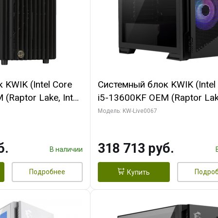
KWIK (Intel Core
Системный блок KWIK (Intel
(Raptor Lake, Intel
i5-13600KF OEM (Raptor Lake
/ 32 ГБ ОЗУ (2
7, C14 8EC/6PC/ 64 ГБ ОЗУ/ 
Модель: KW-Live0067
 RTX4090 24GB
RTX5080 GAMINGPRO OC 1
t 3xDP HDMI ATX
GDDR7 256bit 3xDP HD/ 96
б.
318 713 руб.
SSD)
SSD)
В наличии
Подробнее
Подро
Купить