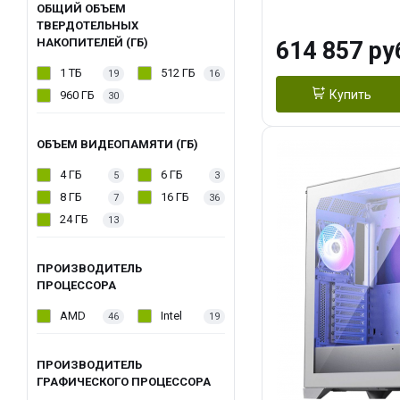
модуля)/ Afox
ОБЩИЙ ОБЪЕМ
ТВЕРДОТЕЛЬНЫХ
GDDR6X 384-Bi
НАКОПИТЕЛЕЙ (ГБ)
614 857 ру
Turbo/ 1 ТБ SS
1 ТБ
512 ГБ
19
16
Купить
960 ГБ
30
ОБЪЕМ ВИДЕОПАМЯТИ (ГБ)
4 ГБ
6 ГБ
5
3
8 ГБ
16 ГБ
7
36
24 ГБ
13
ПРОИЗВОДИТЕЛЬ
ПРОЦЕССОРА
AMD
Intel
46
19
ПРОИЗВОДИТЕЛЬ
ГРАФИЧЕСКОГО ПРОЦЕССОРА