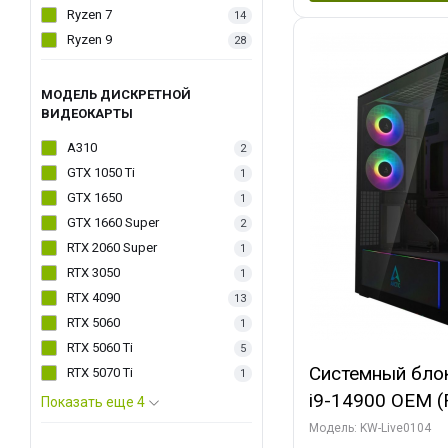
Ryzen 7
14
Ryzen 9
28
МОДЕЛЬ ДИСКРЕТНОЙ
ВИДЕОКАРТЫ
A310
2
GTX 1050 Ti
1
GTX 1650
1
GTX 1660 Super
2
RTX 2060 Super
1
RTX 3050
1
RTX 4090
13
RTX 5060
1
RTX 5060 Ti
5
Системный блок 
RTX 5070 Ti
1
i9-14900 OEM (Ra
Показать еще 4
C24 16EC/8PC//
Модель: KW-Live0104