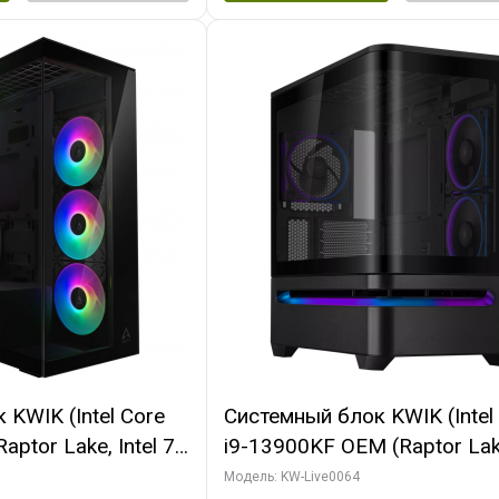
KWIK (Intel Core
Системный блок KWIK (Intel
ptor Lake, Intel 7,
i9-13900KF OEM (Raptor Lake
 64 ГБ ОЗУ (2
7, C24 16EC/8P/ 64 ГБ ОЗУ 
Модель: KW-Live0064