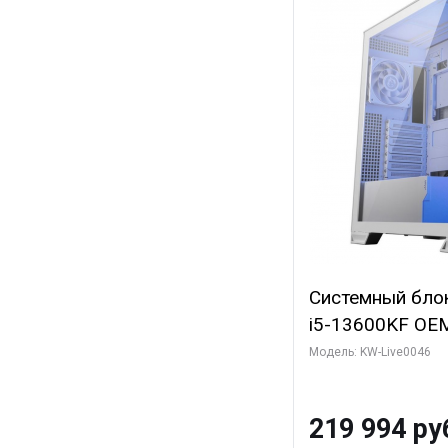
Системный блок 
i5-13600KF OEM 
7, C14 8EC/6PC
Модель: KW-Live0046
Gigabyte RTX5
8GB GDDR7 128b
219 994 ру
SSD)