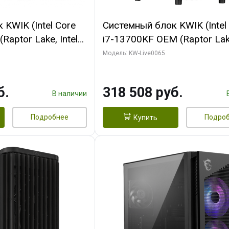
KWIK (Intel Core
Системный блок KWIK (Intel
Raptor Lake, Intel
i7-13700KF OEM (Raptor Lake
 32 ГБ ОЗУ (2
7, C16 8EC/8PC/ 64 ГБ ОЗУ 
Модель: KW-Live0065
yte RTX5070Ti
модуля)/ ASUS RTX5080 P
GDDR7 256bit 3xDP
OC 16GB GDDR7 256bit Typ
б.
318 508 руб.
)
2/ 1 ТБ SSD)
В наличии
Подробнее
Подро
Купить