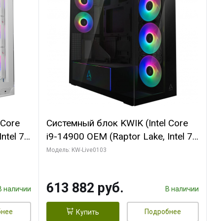
 Core
Системный блок KWIK (Intel Core
ntel 7,
i9-14900 OEM (Raptor Lake, Intel 7,
(2
C24 16EC/8PC// 64 ГБ ОЗУ (2
Модель: KW-Live0103
модуля)/ Afox RTX4090 24GB
B
GDDR6X 384-Bit 3xDP HDMI ATX
613 882 руб.
Turbo/ 960 ГБ SSD)
В наличии
В наличии
бнее
Подробнее
Купить