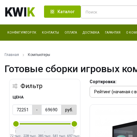
KWI
K
Каталог
КОНФИГУРАТОР ПК
КОНТАКТЫ
ОПЛАТА
ДОСТАВКА
ГАРАНТИЯ
О КОМ
Главная
Компьютеры
Готовые сборки игровых ко
Сортировка:
Фильтр
ЦЕНА
-
руб.
72 тыс.
228 тыс.
385 тыс.
541 тыс.
697 тыс.