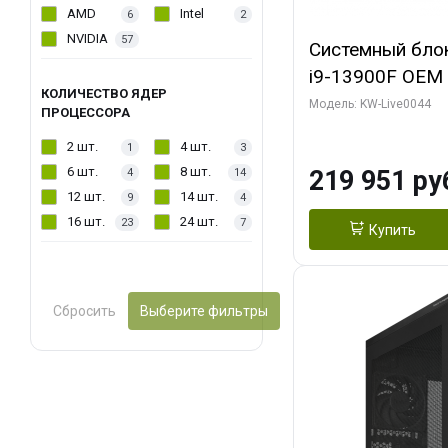
AMD
Intel
6
2
NVIDIA
57
Системный блок 
i9-13900F OEM (
КОЛИЧЕСТВО ЯДЕР
7, Efficient-co/
Модель: KW-Live0044
ПРОЦЕССОРА
модуля)/ Gigab
2 шт.
4 шт.
1
3
AERO OC 16GB 
6 шт.
8 шт.
219 951 ру
4
14
HD/ 512 ГБ SSD
12 шт.
14 шт.
9
4
16 шт.
24 шт.
23
7
Купить
Сбросить
Выберите фильтры