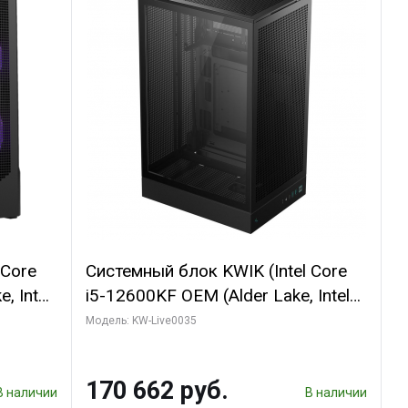
 Core
Системный блок KWIK (Intel Core
, Intel
i5-12600KF OEM (Alder Lake, Intel
(2
7, C10 4EC/6PC// 64 ГБ ОЗУ/ Ninja
Модель: KW-Live0035
Sinotex GTX1650 4GB 128bit
R7
GDDR6 DVI DP HDMI 2/ 960 ГБ
170 662 руб.
D)
SSD)
В наличии
В наличии