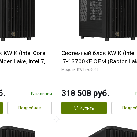
KWIK (Intel Core
Системный блок KWIK (Intel
der Lake, Intel 7,
i7-13700KF OEM (Raptor Lake
/ 64 ГБ ОЗУ (2
7, C16 8EC/8PC/ 64 ГБ ОЗУ 
Модель: KW-Live0065
RTX5080 SHADOW
модуля)/ ASUS RTX5080 P
DR7 256bit 3xDP
OC 16GB GDDR7 256bit Typ
б.
318 508 руб.
D)
2/ 1 ТБ SSD)
В наличии
Подробнее
Подро
Купить