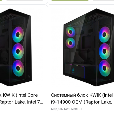
KWIK (Intel Core
Системный блок KWIK (Intel
ptor Lake, Intel 7,
i9-14900 OEM (Raptor Lake, I
 64 ГБ ОЗУ (2
C24 16EC/8PC// 64 ГБ ОЗУ 
Модель: KW-Live0104