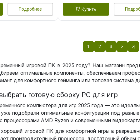
Подробнее
Подро
Купить
1
2
3
>
>|
временный игровой ПК в 2025 году? Наш магазин пред
бираем оптимальные компоненты, обеспечиваем профес
иант для комфортного гейминга или топовая система дл
выбрать готовую сборку РС для игр
ременного компьютера для игр 2025 года — это идеальн
уже подобрали оптимальные конфигурации под разные 
с процессорами AMD Ryzen и современными видеокарта
 хороший игровой ПК для комфортной игры в разрешении
чает производительный процессор, достаточный объем о