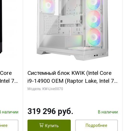
 Core
Системный блок KWIK (Intel Core
ntel 7,
i9-14900 OEM (Raptor Lake, Intel 7,
(2
C24 16EC/8PC// 64 ГБ ОЗУ (2
Модель: KW-Live0070
модуля)/ Gigabyte RTX5080
R7
XTREME WATERFORCE 16GB
319 296 руб.
D)
GDDR7 256bit/ 960 ГБ SSD)
В наличии
В наличии
бнее
Подробнее
Купить