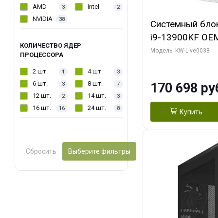
AMD
Intel
3
2
NVIDIA
38
Системный блок 
i9-13900KF OEM 
КОЛИЧЕСТВО ЯДЕР
7, C24 16EC/8P
Модель: KW-Live0038
ПРОЦЕССОРА
модуля)/ Gigab
2 шт.
4 шт.
1
3
GAMING OC 16G
6 шт.
8 шт.
170 698 ру
3
7
2xDP 2/ 960 ГБ
12 шт.
14 шт.
2
3
16 шт.
24 шт.
16
8
Купить
Сбросить
Выберите фильтры