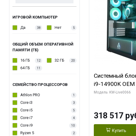
ИГРОВОЙ КОМПЬЮТЕР
Да
Нет
38
5
ОБЩИЙ ОБЪЕМ ОПЕРАТИВНОЙ
ПАМЯТИ (ГБ)
16 ГБ
32 ГБ
12
20
64 ГБ
11
Системный блок 
i9-14900K OEM (
СЕМЕЙСТВО ПРОЦЕССОРОВ
7, C24 16EC/8P
Модель: KW-Live0066
Athlon PRO
1
модуля)/ Gigab
Core i3
3
XTREME WATER
Core i5
5
318 517 ру
GDDR7 256bit/ 
Core i7
4
Core i9
10
Купить
Ryzen 5
2