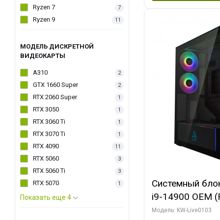
Ryzen 7
7
Ryzen 9
11
МОДЕЛЬ ДИСКРЕТНОЙ
ВИДЕОКАРТЫ
A310
2
GTX 1660 Super
2
RTX 2060 Super
1
RTX 3050
1
RTX 3060 Ti
1
RTX 3070 Ti
1
RTX 4090
11
RTX 5060
3
RTX 5060 Ti
3
Системный блок 
RTX 5070
1
i9-14900 OEM (Ra
Показать еще 4
C24 16EC/8PC//
Модель: KW-Live0103