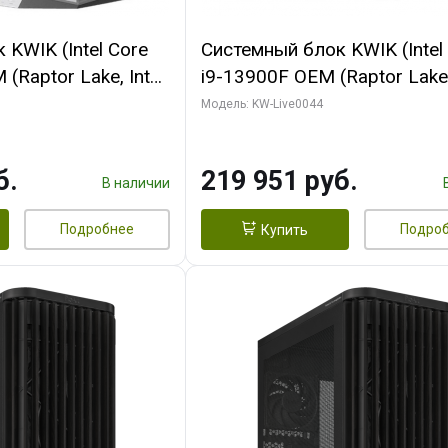
KWIK (Intel Core
Системный блок KWIK (Intel
(Raptor Lake, Intel
i9-13900F OEM (Raptor Lake,
/ 32 ГБ ОЗУ (2
7, Efficient-co/ 32 ГБ ОЗУ (2
Модель: KW-Live0044
yte RX9070XT
модуля)/ Gigabyte RTX5070
B GDDR6 256bit
AERO OC 16GB GDDR7 256bi
б.
219 951 руб.
 SSD)
HD/ 512 ГБ SSD)
В наличии
Подробнее
Подро
Купить