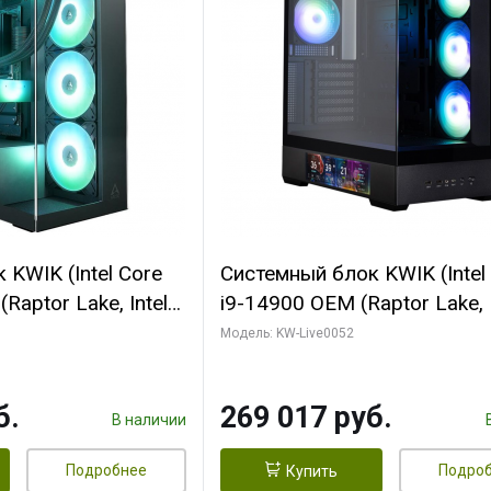
KWIK (Intel Core
Системный блок KWIK (Intel
Raptor Lake, Intel
i9-14900 OEM (Raptor Lake, I
C/ 64 ГБ ОЗУ (2
C24 16EC/8PC// 64 ГБ ОЗУ 
Модель: KW-Live0052
yte RTX5080
модуля)/ Palit RTX5080
FORCE 16GB
GAMINGPRO OC 16GB GDD
б.
269 017 руб.
1 ТБ SSD)
256bit 3xDP HD/ 512 ГБ SS
В наличии
Подробнее
Подро
Купить