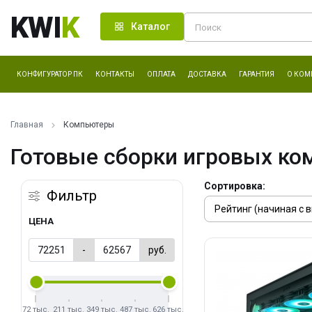
KWI
K
Каталог
КОНФИГУРАТОР ПК
КОНТАКТЫ
ОПЛАТА
ДОСТАВКА
ГАРАНТИЯ
О КОМ
Главная
Компьютеры
Готовые сборки игровых ко
Сортировка:
Фильтр
ЦЕНА
-
руб.
72 тыс.
211 тыс.
349 тыс.
487 тыс.
626 тыс.