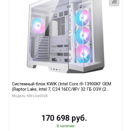
Системный блок KWIK (Intel Core i9-13900KF OEM
(Raptor Lake, Intel 7, C24 16EC/8P/ 32 ГБ ОЗУ (2
модуля)/ Gigabyte RX9070XT GAMING OC 16GB GDDR6
Модель: KW-Live0038
256bit 2xDP 2/ 960 ГБ SSD)
170 698 руб.
В наличии