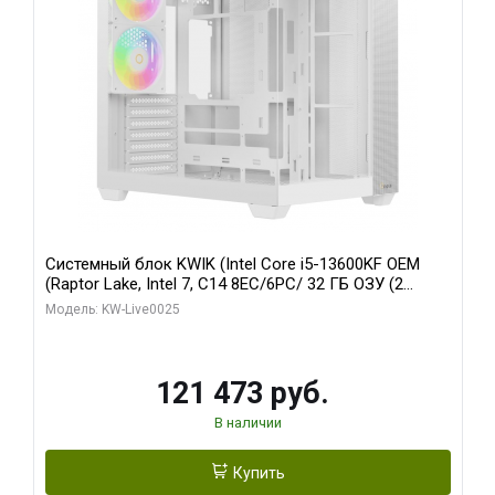
Системный блок KWIK (Intel Core i5-13600KF OEM
(Raptor Lake, Intel 7, C14 8EC/6PC/ 32 ГБ ОЗУ (2
модуля)/ Gigabyte RTX5060 WINDFORCE OC 8GB
Модель: KW-Live0025
GDDR7 128bit 3xDP / 960 ГБ SSD)
121 473 руб.
В наличии
Купить