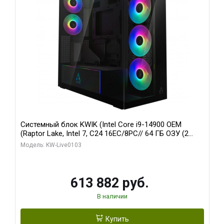
Системный блок KWIK (Intel Core i9-14900 OEM
(Raptor Lake, Intel 7, C24 16EC/8PC// 64 ГБ ОЗУ (2
модуля)/ Afox RTX4090 24GB GDDR6X 384-Bit 3xDP
Модель: KW-Live0103
HDMI ATX Turbo/ 960 ГБ SSD)
613 882 руб.
В наличии
Купить