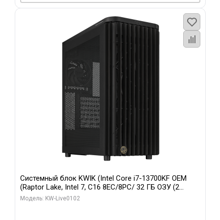
Системный блок KWIK (Intel Core i7-13700KF OEM
(Raptor Lake, Intel 7, C16 8EC/8PC/ 32 ГБ ОЗУ (2
модуля)/ Afox RTX4090 24GB GDDR6X 384-Bit 3xDP
Модель: KW-Live0102
HDMI ATX Turbo/ 960 ГБ SSD)