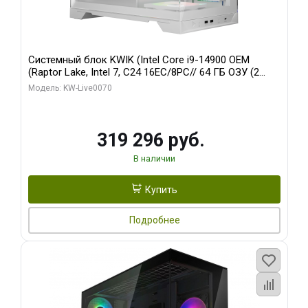
Системный блок KWIK (Intel Core i9-14900 OEM
(Raptor Lake, Intel 7, C24 16EC/8PC// 64 ГБ ОЗУ (2
модуля)/ Gigabyte RTX5080 XTREME WATERFORCE
Модель: KW-Live0070
16GB GDDR7 256bit/ 960 ГБ SSD)
319 296 руб.
В наличии
Купить
Подробнее