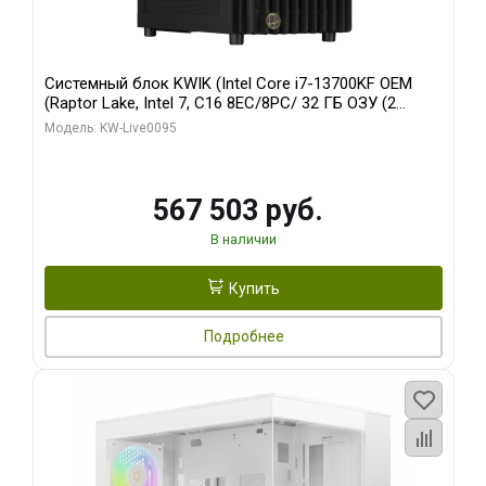
Системный блок KWIK (Intel Core i7-13700KF OEM
(Raptor Lake, Intel 7, C16 8EC/8PC/ 32 ГБ ОЗУ (2
модуля)/ Afox RTX4090 24GB GDDR6X 384-Bit 3xDP
Модель: KW-Live0095
HDMI ATX Turbo/ 512 ГБ SSD)
567 503 руб.
В наличии
Купить
Подробнее