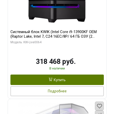
Системный блок KWIK (Intel Core i9-13900KF OEM
(Raptor Lake, Intel 7, C24 16EC/8P/ 64 ГБ ОЗУ (2
модуля)/ ASUS RTX5080 PROART OC 16GB GDDR7
Модель: KW-Live0064
256bit Type-C DP 2/ 512 ГБ SSD)
318 468 руб.
В наличии
Купить
Подробнее