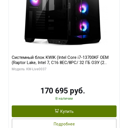
Системный блок KWIK (Intel Core i7-13700KF OEM
(Raptor Lake, Intel 7, C16 8EC/8PC/ 32 ГБ ОЗУ (2
модуля)/ Gigabyte RTX5070 AERO OC 12GB GDDR7
Модель: KW-Live0037
192bit 3xDP HDMI/ 1 ТБ SSD)
170 695 руб.
В наличии
Купить
Подробнее