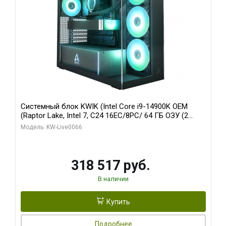
Системный блок KWIK (Intel Core i9-14900K OEM
(Raptor Lake, Intel 7, C24 16EC/8PC/ 64 ГБ ОЗУ (2
модуля)/ Gigabyte RTX5080 XTREME WATERFORCE
Модель: KW-Live0066
16GB GDDR7 256bit/ 1 ТБ SSD)
318 517 руб.
В наличии
Купить
Подробнее