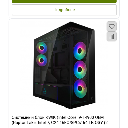
Подробнее
Системный блок KWIK (Intel Core i9-14900 OEM
(Raptor Lake, Intel 7, C24 16EC/8PC// 64 ГБ ОЗУ (2
модуля)/ Afox RTX4090 24GB GDDR6X 384-Bit 3xDP