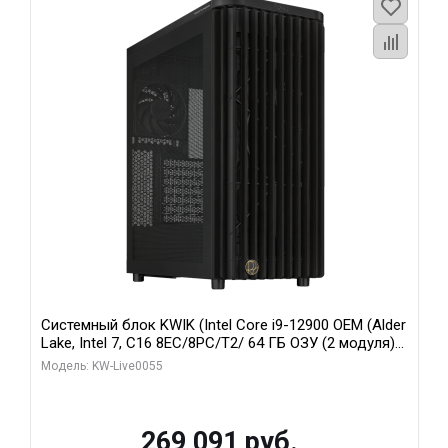
Системный блок KWIK (Intel Core i9-12900 OEM (Alder
Lake, Intel 7, C16 8EC/8PC/T2/ 64 ГБ ОЗУ (2 модуля)/
MSI RTX5080 SHADOW 3X OC 16GB GDDR7 256bit 3xDP
Модель: KW-Live0055
HDMI/ 1 ТБ SSD)
269 091 руб.