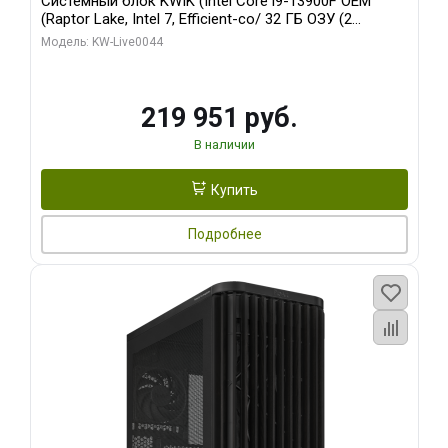
Системный блок KWIK (Intel Core i9-13900F OEM
(Raptor Lake, Intel 7, Efficient-co/ 32 ГБ ОЗУ (2
модуля)/ Gigabyte RTX5070Ti AERO OC 16GB GDDR7
Модель: KW-Live0044
256bit 3xDP HD/ 512 ГБ SSD)
219 951 руб.
В наличии
Купить
Подробнее