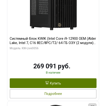
Системный блок KWIK (Intel Core i9-12900 OEM (Alder
Lake, Intel 7, C16 8EC/8PC/T2/ 64 ГБ ОЗУ (2 модуля)/
Palit RTX5080 INFINITY 3 OC 16GB GDDR7 256bit 3xDP
Модель: KW-Live0056
H/ 1 ТБ SSD)
269 091 руб.
В наличии
Купить
Подробнее