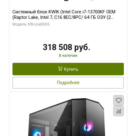
Системный блок KWIK (Intel Core i7-13700KF OEM
(Raptor Lake, Intel 7, C16 8EC/8PC/ 64 ГБ ОЗУ (2
модуля)/ ASUS RTX5080 PROART OC 16GB GDDR7
Модель: KW-Live0065
256bit Type-C DP 2/ 1 ТБ SSD)
318 508 руб.
В наличии
Купить
Подробнее