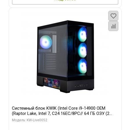
Системный блок KWIK (Intel Core i9-14900 OEM
(Raptor Lake, Intel 7, C24 16EC/8PC// 64 ГБ ОЗУ (2
модуля)/ Palit RTX5080 GAMINGPRO OC 16GB GDDR7
Модель: KW-Live0052
256bit 3xDP HD/ 512 ГБ SSD)