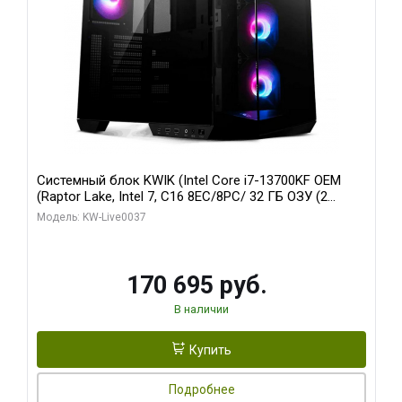
Системный блок KWIK (Intel Core i7-13700KF OEM
(Raptor Lake, Intel 7, C16 8EC/8PC/ 32 ГБ ОЗУ (2
модуля)/ Gigabyte RTX5070 AERO OC 12GB GDDR7
Модель: KW-Live0037
192bit 3xDP HDMI/ 1 ТБ SSD)
170 695 руб.
В наличии
Купить
Подробнее