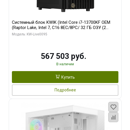
Системный блок KWIK (Intel Core i7-13700KF OEM
(Raptor Lake, Intel 7, C16 8EC/8PC/ 32 ГБ ОЗУ (2
модуля)/ Afox RTX4090 24GB GDDR6X 384-Bit 3xDP
Модель: KW-Live0095
HDMI ATX Turbo/ 512 ГБ SSD)
567 503 руб.
В наличии
Купить
Подробнее