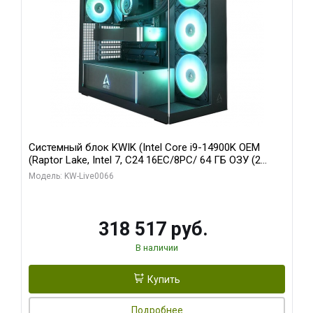
Системный блок KWIK (Intel Core i9-14900K OEM
(Raptor Lake, Intel 7, C24 16EC/8PC/ 64 ГБ ОЗУ (2
модуля)/ Gigabyte RTX5080 XTREME WATERFORCE
Модель: KW-Live0066
16GB GDDR7 256bit/ 1 ТБ SSD)
318 517 руб.
В наличии
Купить
Подробнее