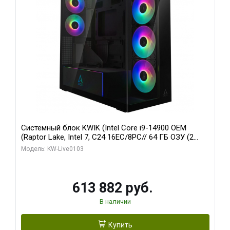
Системный блок KWIK (Intel Core i9-14900 OEM
(Raptor Lake, Intel 7, C24 16EC/8PC// 64 ГБ ОЗУ (2
модуля)/ Afox RTX4090 24GB GDDR6X 384-Bit 3xDP
Модель: KW-Live0103
HDMI ATX Turbo/ 960 ГБ SSD)
613 882 руб.
В наличии
Купить