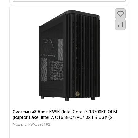
Системный блок KWIK (Intel Core i7-13700KF OEM
(Raptor Lake, Intel 7, C16 8EC/8PC/ 32 ГБ ОЗУ (2
модуля)/ Afox RTX4090 24GB GDDR6X 384-Bit 3xDP
Модель: KW-Live0102
HDMI ATX Turbo/ 960 ГБ SSD)