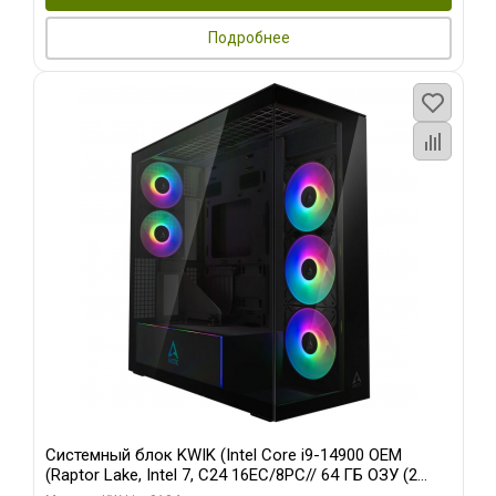
Подробнее
Системный блок KWIK (Intel Core i9-14900 OEM
(Raptor Lake, Intel 7, C24 16EC/8PC// 64 ГБ ОЗУ (2
модуля)/ Afox RTX4090 24GB GDDR6X 384-Bit 3xDP