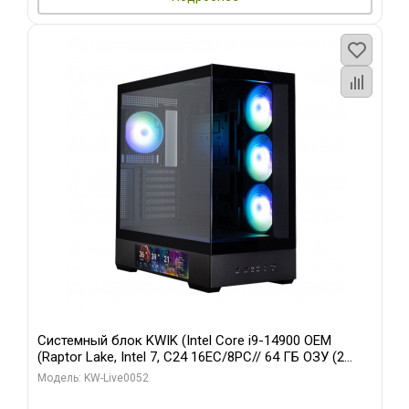
Системный блок KWIK (Intel Core i9-14900 OEM
(Raptor Lake, Intel 7, C24 16EC/8PC// 64 ГБ ОЗУ (2
модуля)/ Palit RTX5080 GAMINGPRO OC 16GB GDDR7
Модель: KW-Live0052
256bit 3xDP HD/ 512 ГБ SSD)