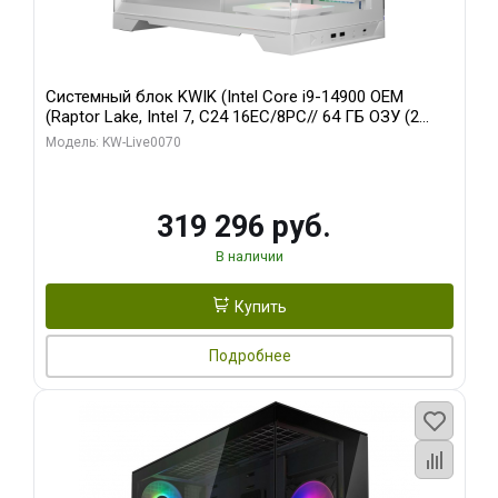
Системный блок KWIK (Intel Core i9-14900 OEM
(Raptor Lake, Intel 7, C24 16EC/8PC// 64 ГБ ОЗУ (2
модуля)/ Gigabyte RTX5080 XTREME WATERFORCE
Модель: KW-Live0070
16GB GDDR7 256bit/ 960 ГБ SSD)
319 296 руб.
В наличии
Купить
Подробнее