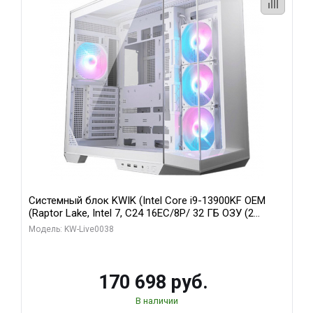
Системный блок KWIK (Intel Core i9-13900KF OEM
(Raptor Lake, Intel 7, C24 16EC/8P/ 32 ГБ ОЗУ (2
модуля)/ Gigabyte RX9070XT GAMING OC 16GB GDDR6
Модель: KW-Live0038
256bit 2xDP 2/ 960 ГБ SSD)
170 698 руб.
В наличии