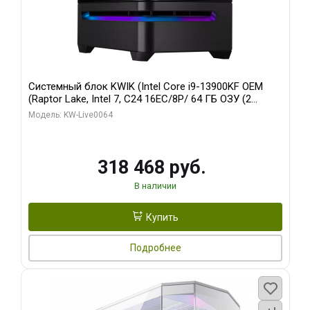
Системный блок KWIK (Intel Core i9-13900KF OEM
(Raptor Lake, Intel 7, C24 16EC/8P/ 64 ГБ ОЗУ (2
модуля)/ ASUS RTX5080 PROART OC 16GB GDDR7
Модель: KW-Live0064
256bit Type-C DP 2/ 512 ГБ SSD)
318 468 руб.
В наличии
Купить
Подробнее