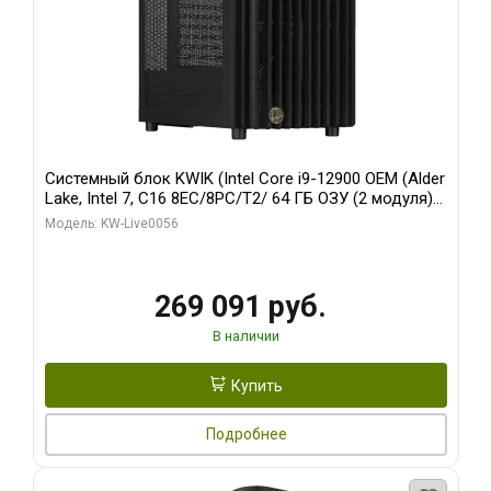
Системный блок KWIK (Intel Core i9-12900 OEM (Alder
Lake, Intel 7, C16 8EC/8PC/T2/ 64 ГБ ОЗУ (2 модуля)/
Palit RTX5080 INFINITY 3 OC 16GB GDDR7 256bit 3xDP
Модель: KW-Live0056
H/ 1 ТБ SSD)
269 091 руб.
В наличии
Купить
Подробнее