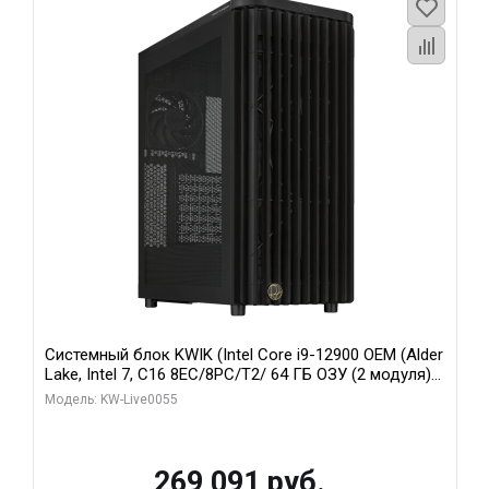
Системный блок KWIK (Intel Core i9-12900 OEM (Alder
Lake, Intel 7, C16 8EC/8PC/T2/ 64 ГБ ОЗУ (2 модуля)/
MSI RTX5080 SHADOW 3X OC 16GB GDDR7 256bit 3xDP
Модель: KW-Live0055
HDMI/ 1 ТБ SSD)
269 091 руб.