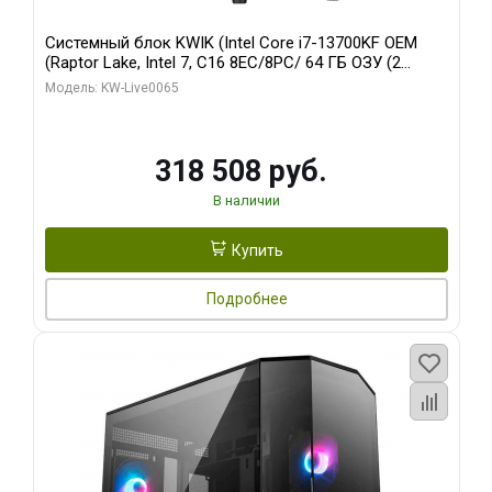
Системный блок KWIK (Intel Core i7-13700KF OEM
(Raptor Lake, Intel 7, C16 8EC/8PC/ 64 ГБ ОЗУ (2
модуля)/ ASUS RTX5080 PROART OC 16GB GDDR7
Модель: KW-Live0065
256bit Type-C DP 2/ 1 ТБ SSD)
318 508 руб.
В наличии
Купить
Подробнее