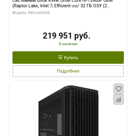
Системный блок KWIK (Intel Core i9-13900F OEM
(Raptor Lake, Intel 7, Efficient-co/ 32 ГБ ОЗУ (2
модуля)/ Gigabyte RTX5070Ti AERO OC 16GB GDDR7
Модель: KW-Live0044
256bit 3xDP HD/ 512 ГБ SSD)
219 951 руб.
В наличии
Купить
Подробнее