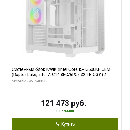
Системный блок KWIK (Intel Core i5-13600KF OEM
(Raptor Lake, Intel 7, C14 8EC/6PC/ 32 ГБ ОЗУ (2
модуля)/ Gigabyte RTX5060 WINDFORCE OC 8GB
Модель: KW-Live0025
GDDR7 128bit 3xDP / 960 ГБ SSD)
121 473 руб.
В наличии
Купить