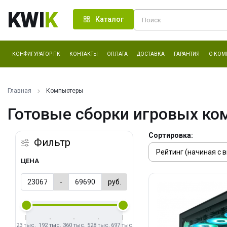
KWI
K
Каталог
КОНФИГУРАТОР ПК
КОНТАКТЫ
ОПЛАТА
ДОСТАВКА
ГАРАНТИЯ
О КОМ
Главная
Компьютеры
Готовые сборки игровых ко
Сортировка:
Фильтр
ЦЕНА
-
руб.
23 тыс.
192 тыс.
360 тыс.
528 тыс.
697 тыс.