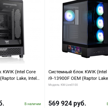
KWIK (Intel Core
Системный блок KWIK (Intel
Raptor Lake, Intel
i9-13900F OEM (Raptor Lake,
 16 ГБ ОЗУ (2
7, Efficient-co/ 16 ГБ ОЗУ (2
Модель: KW-Live0100
yte RTX5070
модуля)/ Afox RTX4090 24
B GDDR7 192bit
GDDR6X 384-Bit 3xDP HDMI
б.
569 924 руб.
ГБ SSD)
Turbo/ 512 ГБ SSD)
В наличии