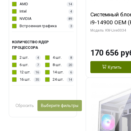
AMD
14
Intel
4
Системный блок 
NVIDIA
89
i9-14900 OEM (Ra
Встроенная графика
3
C24 16EC/8PC//
Модель: KW-Live0034
модуля)/ MSI 
КОЛИЧЕСТВО ЯДЕР
2X PLUS 16GB 
ПРОЦЕССОРА
170 656 ру
/ 1 ТБ SSD)
2 шт.
4 шт.
4
8
6 шт.
8 шт.
7
20
Купить
12 шт.
14 шт.
16
6
16 шт.
24 шт.
35
14
Сбросить
Выберите фильтры