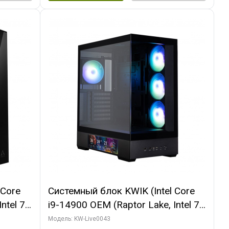
 Core
Системный блок KWIK (Intel Core
ntel 7,
i9-14900 OEM (Raptor Lake, Intel 7,
(2
C24 16EC/8PC// 16 ГБ ОЗУ (2
Модель: KW-Live0043