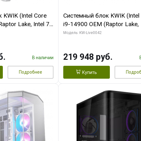
KWIK (Intel Core
Системный блок KWIK (Intel
ptor Lake, Intel 7,
i9-14900 OEM (Raptor Lake, I
 16 ГБ ОЗУ (2
C24 16EC/8PC// 16 ГБ ОЗУ 
Модель: KW-Live0042
RTX5060Ti VENTUS
модуля)/ Gigabyte RTX5070
GDDR7 128bit 3xDP
EAGLE OC ICE SFF 16GB G
б.
219 948 руб.
256bi/ 512 ГБ SSD)
В наличии
Подробнее
Подро
Купить