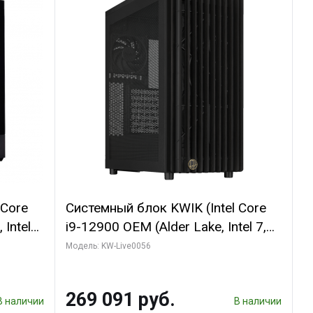
 Core
Системный блок KWIK (Intel Core
 Intel
i9-12900 OEM (Alder Lake, Intel 7,
C16 8EC/8PC/T2/ 64 ГБ ОЗУ (2
Модель: KW-Live0056
GB
модуля)/ Palit RTX5080 INFINITY 3
 ATX
OC 16GB GDDR7 256bit 3xDP H/ 1
269 091 руб.
ТБ SSD)
В наличии
В наличии