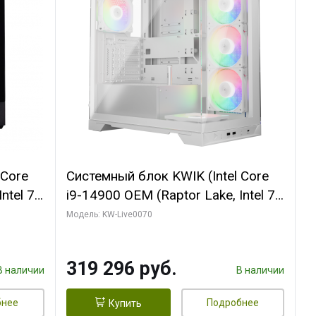
 Core
Системный блок KWIK (Intel Core
ntel 7,
i9-14900 OEM (Raptor Lake, Intel 7,
(2
C24 16EC/8PC// 64 ГБ ОЗУ (2
Модель: KW-Live0070
модуля)/ Gigabyte RTX5080
R7
XTREME WATERFORCE 16GB
319 296 руб.
D)
GDDR7 256bit/ 960 ГБ SSD)
В наличии
В наличии
бнее
Подробнее
Купить