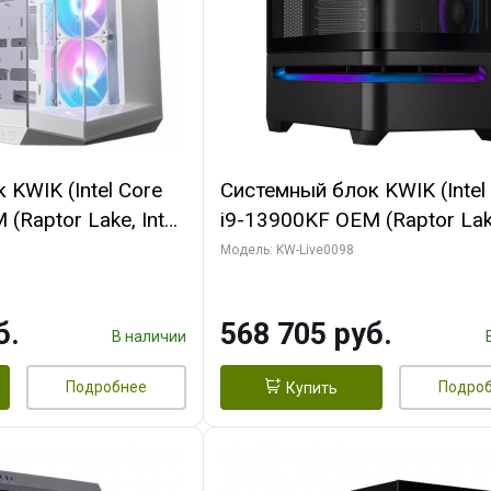
KWIK (Intel Core
Системный блок KWIK (Intel
(Raptor Lake, Intel
i9-13900KF OEM (Raptor Lake
/ 32 ГБ ОЗУ (2
7, C24 16EC/8P/ 16 ГБ ОЗУ 
Модель: KW-Live0098
yte RX9070XT
модуля)/ Afox RTX4090 24
B GDDR6 256bit
GDDR6X 384-Bit 3xDP HDMI
б.
568 705 руб.
 SSD)
Turbo/ 512 ГБ SSD)
В наличии
Подробнее
Подро
Купить