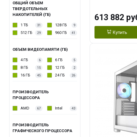
модуля)/ Afox
ОБЩИЙ ОБЪЕМ
ТВЕРДОТЕЛЬНЫХ
GDDR6X 384-Bi
НАКОПИТЕЛЕЙ (ГБ)
613 882 ру
Turbo/ 960 ГБ 
1 ТБ
128 ГБ
31
9
Купить
512 ГБ
960 ГБ
29
41
ОБЪЕМ ВИДЕОПАМЯТИ (ГБ)
4 ГБ
6 ГБ
6
5
8 ГБ
12 ГБ
15
2
16 ГБ
24 ГБ
45
26
ПРОИЗВОДИТЕЛЬ
ПРОЦЕССОРА
AMD
Intel
67
43
ПРОИЗВОДИТЕЛЬ
ГРАФИЧЕСКОГО ПРОЦЕССОРА