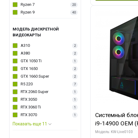
Ryzen 7
20
Ryzen 9
40
МОДЕЛЬ ДИСКРЕТНОЙ
ВИДЕОКАРТЫ
A310
2
A380
2
GTX 1050 Ti
1
GTX 1650
2
GTX 1660 Super
2
R5 220
7
RTX 2060 Super
1
RTX 3050
1
RTX 3060 Ti
1
Системный блок 
RTX 3070
1
i9-14900 OEM (Ra
Показать еще 11
C24 16EC/8PC//
Модель: KW-Live0103