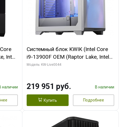
 Core
Системный блок KWIK (Intel Core
, Intel
i9-13900F OEM (Raptor Lake, Intel
(2
7, Efficient-co/ 32 ГБ ОЗУ (2
Модель: KW-Live0044
GB
модуля)/ Gigabyte RTX5070Ti
 ATX
AERO OC 16GB GDDR7 256bit 3xDP
219 951 руб.
HD/ 512 ГБ SSD)
В наличии
В наличии
бнее
Подробнее
Купить