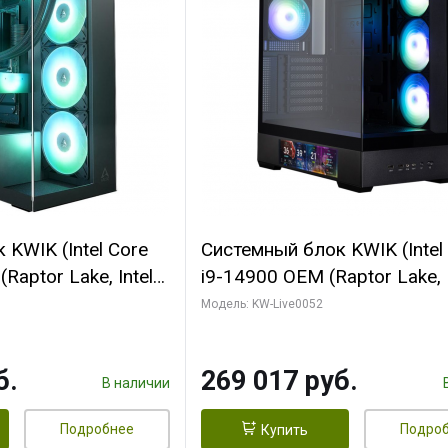
KWIK (Intel Core
Системный блок KWIK (Intel
Raptor Lake, Intel
i9-14900 OEM (Raptor Lake, I
C/ 64 ГБ ОЗУ (2
C24 16EC/8PC// 64 ГБ ОЗУ 
Модель: KW-Live0052
yte RTX5080
модуля)/ Palit RTX5080
FORCE 16GB
GAMINGPRO OC 16GB GDD
б.
269 017 руб.
1 ТБ SSD)
256bit 3xDP HD/ 512 ГБ SS
В наличии
Подробнее
Подро
Купить