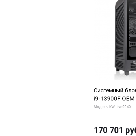
Системный блок 
i9-13900F OEM (
7, Efficient-co/
Модель: KW-Live0040
модуля)/ Gigab
GAMING OC 12G
170 701 ру
3xDP HD/ 960 