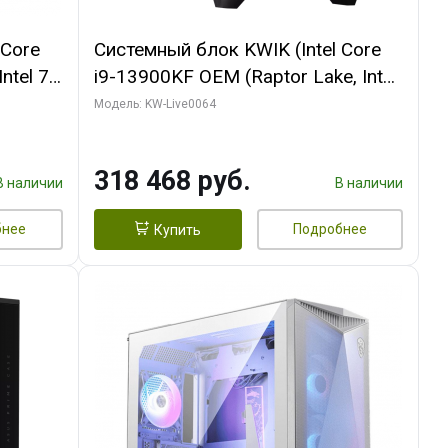
 Core
Системный блок KWIK (Intel Core
ntel 7,
i9-13900KF OEM (Raptor Lake, Intel
(2
7, C24 16EC/8P/ 64 ГБ ОЗУ (2
Модель: KW-Live0064
Ti
модуля)/ ASUS RTX5080 PROART
DDR7
OC 16GB GDDR7 256bit Type-C DP
318 468 руб.
2/ 512 ГБ SSD)
В наличии
В наличии
бнее
Подробнее
Купить