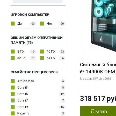
ИГРОВОЙ КОМПЬЮТЕР
Да
Нет
90
20
ОБЩИЙ ОБЪЕМ ОПЕРАТИВНОЙ
ПАМЯТИ (ГБ)
8 ГБ
16 ГБ
10
23
32 ГБ
64 ГБ
21
56
Системный блок 
i9-14900K OEM (
СЕМЕЙСТВО ПРОЦЕССОРОВ
7, C24 16EC/8P
Модель: KW-Live0066
Athlon PRO
4
модуля)/ Gigab
Core i3
8
XTREME WATER
Core i5
12
318 517 ру
GDDR7 256bit/ 
Core i7
7
Core i9
16
Купить
Ryzen 5
3