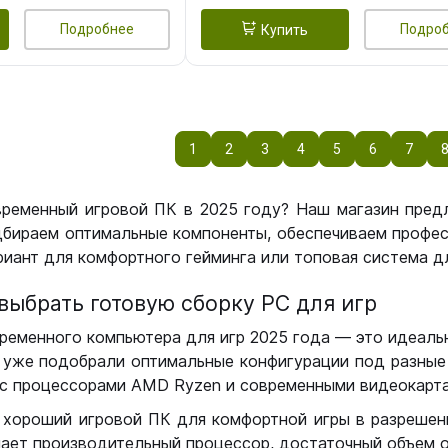
Подробнее
Подро
Купить
1
2
3
4
5
6
7
временный игровой ПК в 2025 году? Наш магазин пред
бираем оптимальные компоненты, обеспечиваем профес
иант для комфортного гейминга или топовая система дл
выбрать готовую сборку РС для игр
ременного компьютера для игр 2025 года — это идеальн
уже подобрали оптимальные конфигурации под разные 
с процессорами AMD Ryzen и современными видеокарта
 хороший игровой ПК для комфортной игры в разрешении
чает производительный процессор, достаточный объем о