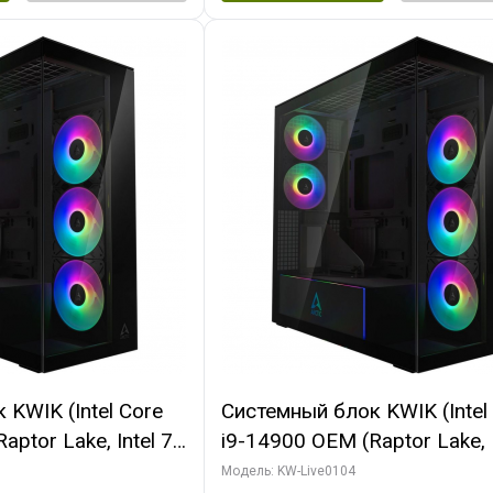
KWIK (Intel Core
Системный блок KWIK (Intel
ptor Lake, Intel 7,
i9-14900 OEM (Raptor Lake, I
 64 ГБ ОЗУ (2
C24 16EC/8PC// 64 ГБ ОЗУ 
Модель: KW-Live0104