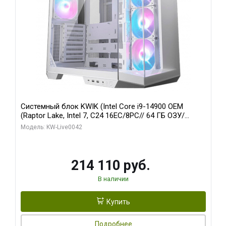
Системный блок KWIK (Intel Core i9-14900 OEM
(Raptor Lake, Intel 7, C24 16EC/8PC// 64 ГБ ОЗУ/
Gigabyte RTX5060 WINDFORCE MAX OC 8GB GDDR7
Модель: KW-Live0042
128bit 3/ 512 ГБ SSD)
214 110 руб.
В наличии
Купить
Подробнее