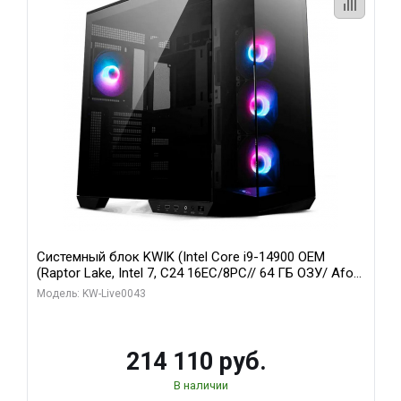
Системный блок KWIK (Intel Core i9-14900 OEM
(Raptor Lake, Intel 7, C24 16EC/8PC// 64 ГБ ОЗУ/ Afox
RTX3060Ti 8GB GDDR6 256bit 3xDP HDMI 2FAN RTL/
Модель: KW-Live0043
512 ГБ SSD)
214 110 руб.
В наличии