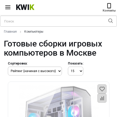
KWI
K
Контакты
Главная
Компьютеры
Готовые сборки игровых
компьютеров в Москве
Сортировка:
Показать: