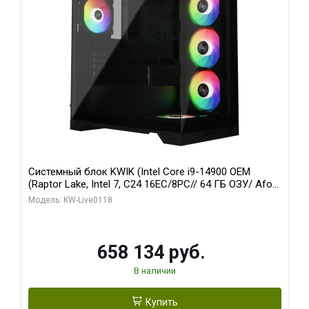
Системный блок KWIK (Intel Core i9-14900 OEM
(Raptor Lake, Intel 7, C24 16EC/8PC// 64 ГБ ОЗУ/ Afox
RTX4090 24GB GDDR6X 384-Bit 3xDP HDMI ATX Turbo/
Модель: KW-Live0118
960 ГБ SSD)
658 134 руб.
В наличии
Купить