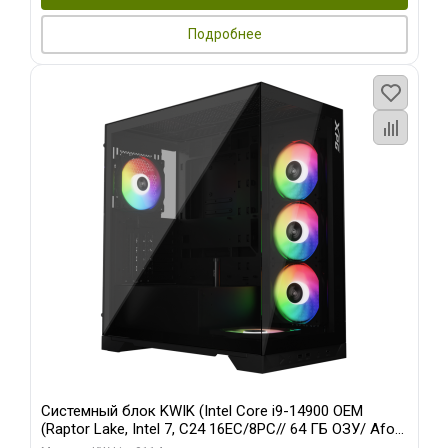
Подробнее
Системный блок KWIK (Intel Core i9-14900 OEM
(Raptor Lake, Intel 7, C24 16EC/8PC// 64 ГБ ОЗУ/ Afox
RTX4090 24GB GDDR6X 384-Bit 3xDP HDMI ATX Turbo/