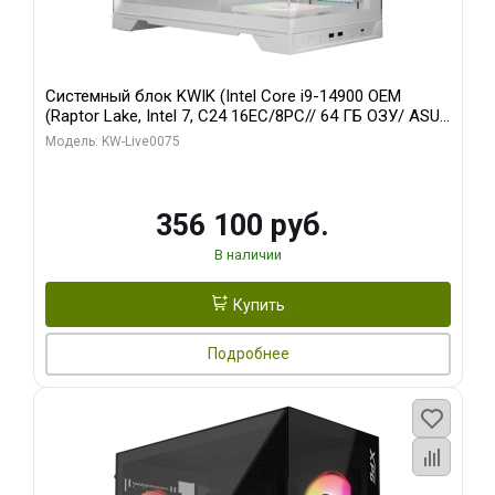
Системный блок KWIK (Intel Core i9-14900 OEM
(Raptor Lake, Intel 7, C24 16EC/8PC// 64 ГБ ОЗУ/ ASUS
RTX5080 PRIME EVO OC 16GB GDDR7 256bit 3xDP
Модель: KW-Live0075
HDM/ 1 ТБ SSD)
356 100 руб.
В наличии
Купить
Подробнее