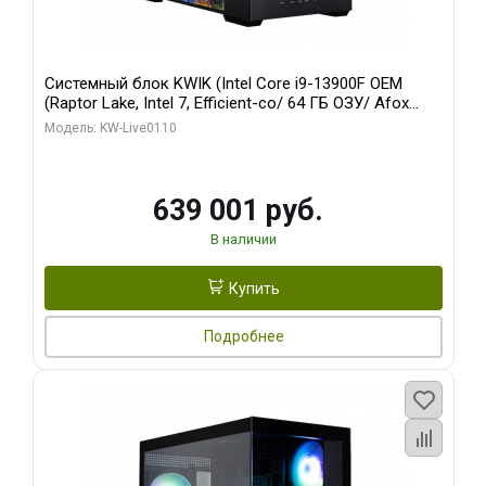
Системный блок KWIK (Intel Core i9-13900F OEM
(Raptor Lake, Intel 7, Efficient-co/ 64 ГБ ОЗУ/ Afox
RTX4090 24GB GDDR6X 384-Bit 3xDP HDMI ATX Turbo/
Модель: KW-Live0110
512 ГБ SSD)
639 001 руб.
В наличии
Купить
Подробнее