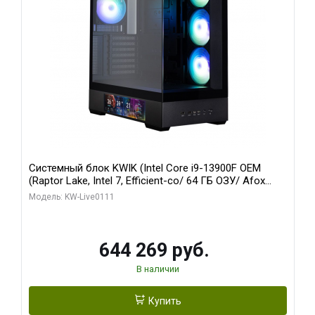
Системный блок KWIK (Intel Core i9-13900F OEM
(Raptor Lake, Intel 7, Efficient-co/ 64 ГБ ОЗУ/ Afox
RTX4090 24GB GDDR6X 384-Bit 3xDP HDMI ATX Turbo/
Модель: KW-Live0111
1 ТБ SSD)
644 269 руб.
В наличии
Купить