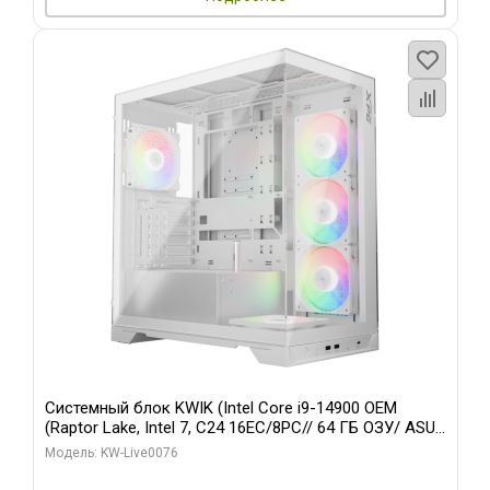
Системный блок KWIK (Intel Core i9-14900 OEM
(Raptor Lake, Intel 7, C24 16EC/8PC// 64 ГБ ОЗУ/ ASUS
RTX5080 PRIME EVO OC 16GB GDDR7 256bit 3xDP
Модель: KW-Live0076
HDM/ 960 ГБ SSD)