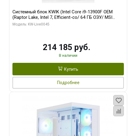
Системный блок KWIK (Intel Core i9-13900F OEM
(Raptor Lake, Intel 7, Efficient-co/ 64 ГБ ОЗУ/ MSI
RTX5060Ti SHADOW 2X OC PLUS 8GB GDDR7 128bit
Модель: KW-Live0045
3xD/ 960 ГБ SSD)
214 185 руб.
В наличии
Купить
Подробнее