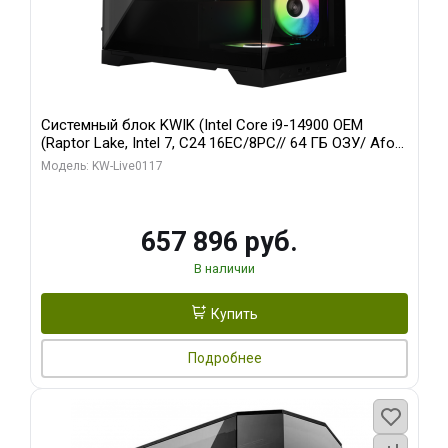
Системный блок KWIK (Intel Core i9-14900 OEM
(Raptor Lake, Intel 7, C24 16EC/8PC// 64 ГБ ОЗУ/ Afox
RTX4090 24GB GDDR6X 384-Bit 3xDP HDMI ATX Turbo/
Модель: KW-Live0117
1 ТБ SSD)
657 896 руб.
В наличии
Купить
Подробнее