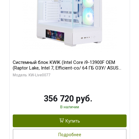
Системный блок KWIK (Intel Core i9-13900F OEM
(Raptor Lake, Intel 7, Efficient-co/ 64 ГБ ОЗУ/ ASUS
RTX5080 TUF GAMING OC 16GB GDDR7 256bit 3xDP 3x/
Модель: KW-Live0077
512 ГБ SSD)
356 720 руб.
В наличии
Купить
Подробнее