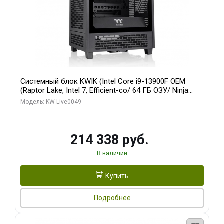
Системный блок KWIK (Intel Core i9-13900F OEM
(Raptor Lake, Intel 7, Efficient-co/ 64 ГБ ОЗУ/ Ninja
Sinotex RTX3070Ti 8GB GDDR6X 256bit 3xDP HDMI / 1
Модель: KW-Live0049
ТБ SSD)
214 338 руб.
В наличии
Купить
Подробнее