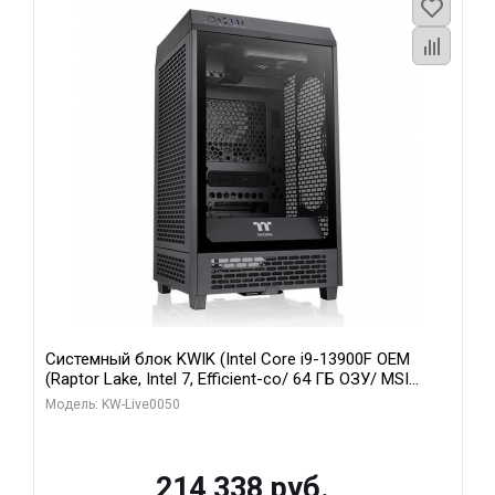
Системный блок KWIK (Intel Core i9-13900F OEM
(Raptor Lake, Intel 7, Efficient-co/ 64 ГБ ОЗУ/ MSI
RTX5060Ti SHADOW 3X OC CLASSIC 8GB GDDR7
Модель: KW-Live0050
128bit / 1 ТБ SSD)
214 338 руб.