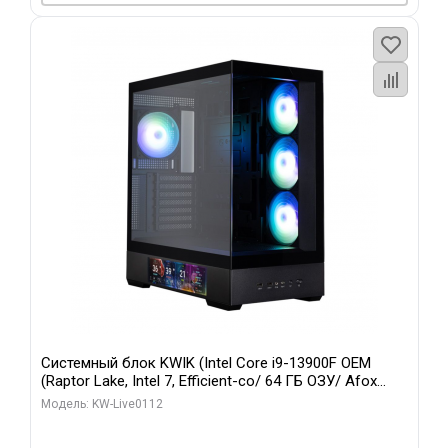
Системный блок KWIK (Intel Core i9-13900F OEM
(Raptor Lake, Intel 7, Efficient-co/ 64 ГБ ОЗУ/ Afox
RTX4090 24GB GDDR6X 384-Bit 3xDP HDMI ATX Turbo/
Модель: KW-Live0112
960 ГБ SSD)