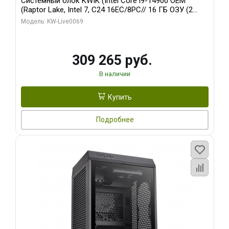
Системный блок KWIK (Intel Core i9-14900 OEM
(Raptor Lake, Intel 7, C24 16EC/8PC// 16 ГБ ОЗУ (2
модуля)/ ASUS RTX5080 PROART OC 16GB GDDR7
Модель: KW-Live0069
256bit Type-C DP 2/ 512 ГБ SSD)
309 265 руб.
В наличии
Купить
Подробнее