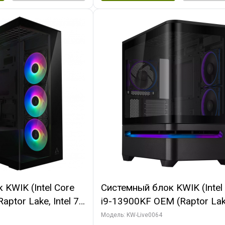
KWIK (Intel Core
Системный блок KWIK (Intel
ptor Lake, Intel 7,
i9-13900KF OEM (Raptor Lake
 64 ГБ ОЗУ (2
7, C24 16EC/8P/ 64 ГБ ОЗУ 
Модель: KW-Live0064