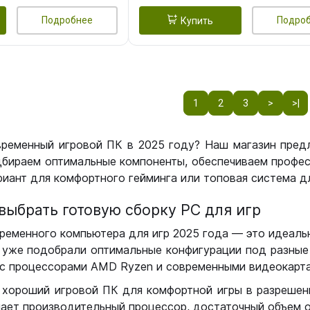
Подробнее
Подро
Купить
1
2
3
>
>|
временный игровой ПК в 2025 году? Наш магазин пред
бираем оптимальные компоненты, обеспечиваем профес
иант для комфортного гейминга или топовая система дл
выбрать готовую сборку РС для игр
ременного компьютера для игр 2025 года — это идеальн
уже подобрали оптимальные конфигурации под разные 
с процессорами AMD Ryzen и современными видеокарта
 хороший игровой ПК для комфортной игры в разрешении
чает производительный процессор, достаточный объем о