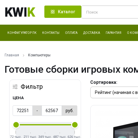
KWI
K
Каталог
КОНФИГУРАТОР ПК
КОНТАКТЫ
ОПЛАТА
ДОСТАВКА
ГАРАНТИЯ
О КОМ
Главная
Компьютеры
Готовые сборки игровых ко
Сортировка:
Фильтр
ЦЕНА
-
руб.
72 тыс.
211 тыс.
349 тыс.
487 тыс.
626 тыс.