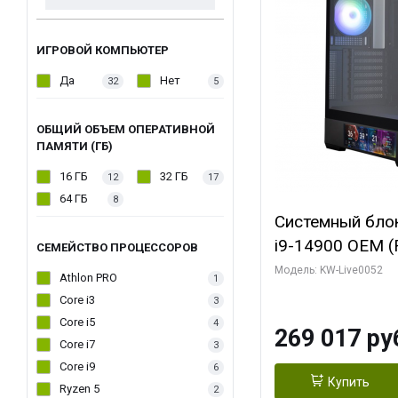
ИГРОВОЙ КОМПЬЮТЕР
Да
Нет
32
5
ОБЩИЙ ОБЪЕМ ОПЕРАТИВНОЙ
ПАМЯТИ (ГБ)
16 ГБ
32 ГБ
12
17
64 ГБ
8
Системный блок 
i9-14900 OEM (Ra
СЕМЕЙСТВО ПРОЦЕССОРОВ
C24 16EC/8PC//
Модель: KW-Live0052
Athlon PRO
1
модуля)/ Palit
Core i3
3
GAMINGPRO OC
Core i5
4
269 017 ру
256bit 3xDP HD
Core i7
3
Core i9
6
Купить
Ryzen 5
2