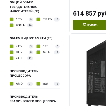
модуля)/ Afox
ОБЩИЙ ОБЪЕМ
ТВЕРДОТЕЛЬНЫХ
GDDR6X 384-Bi
НАКОПИТЕЛЕЙ (ГБ)
614 857 ру
Turbo/ 1 ТБ SS
1 ТБ
512 ГБ
9
12
Купить
960 ГБ
16
ОБЪЕМ ВИДЕОПАМЯТИ (ГБ)
4 ГБ
6 ГБ
3
3
8 ГБ
16 ГБ
8
11
24 ГБ
11
ПРОИЗВОДИТЕЛЬ
ПРОЦЕССОРА
AMD
Intel
21
16
ПРОИЗВОДИТЕЛЬ
ГРАФИЧЕСКОГО ПРОЦЕССОРА