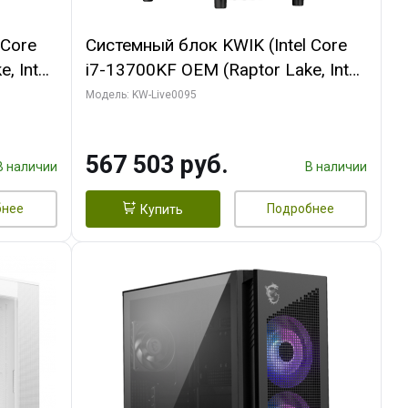
 Core
Системный блок KWIK (Intel Core
, Intel
i7-13700KF OEM (Raptor Lake, Intel
(2
7, C16 8EC/8PC/ 32 ГБ ОЗУ (2
Модель: KW-Live0095
GB
модуля)/ Afox RTX4090 24GB
 ATX
GDDR6X 384-Bit 3xDP HDMI ATX
567 503 руб.
Turbo/ 512 ГБ SSD)
В наличии
В наличии
бнее
Подробнее
Купить