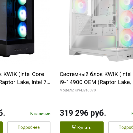
KWIK (Intel Core
Системный блок KWIK (Intel
ptor Lake, Intel 7,
i9-14900 OEM (Raptor Lake, I
 64 ГБ ОЗУ (2
C24 16EC/8PC// 64 ГБ ОЗУ 
Модель: KW-Live0070
 RTX5080
модуля)/ Gigabyte RTX5080
 16GB GDDR7
XTREME WATERFORCE 16G
б.
319 296 руб.
/ 512 ГБ SSD)
GDDR7 256bit/ 960 ГБ SSD)
В наличии
Подробнее
Подро
Купить