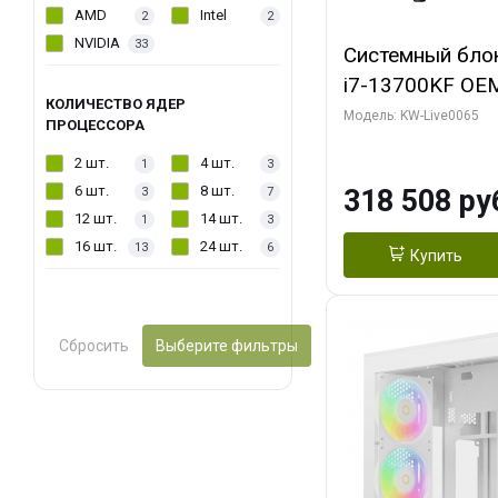
AMD
Intel
2
2
NVIDIA
33
Системный блок 
i7-13700KF OEM 
КОЛИЧЕСТВО ЯДЕР
7, C16 8EC/8PC
Модель: KW-Live0065
ПРОЦЕССОРА
модуля)/ ASUS
2 шт.
4 шт.
1
3
OC 16GB GDDR7 
6 шт.
8 шт.
318 508 ру
3
7
2/ 1 ТБ SSD)
12 шт.
14 шт.
1
3
16 шт.
24 шт.
13
6
Купить
Сбросить
Выберите фильтры