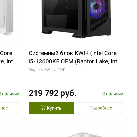
 Core
Системный блок KWIK (Intel Core
, Intel
i5-13600KF OEM (Raptor Lake, Intel
(2
7, C14 8EC/6PC/ 16 ГБ ОЗУ (2
Модель: KW-Live0041
 EAGLE
модуля)/ Palit RTX5080
3xDP /
GAMINGPRO OC 16GB GDDR7
219 792 руб.
256bit 3xDP HD/ 512 ГБ SSD)
В наличии
В наличии
бнее
Подробнее
Купить