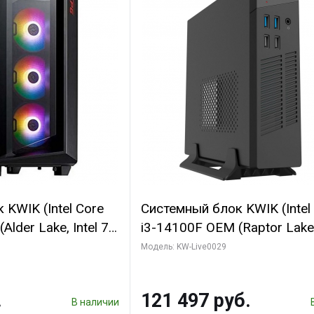
KWIK (Intel Core
Системный блок KWIK (Intel
lder Lake, Intel 7,
i3-14100F OEM (Raptor Lake,
 32 ГБ ОЗУ (2
7, C4 0EC/4PC/T/ 64 ГБ ОЗУ
Модель: KW-Live0029
 Sinotex GTX1660
модуля)/ MSI RTX5060Ti 
6 192bit DVI DP /
2X OC PLUS 8GB GDDR7 128
.
121 497 руб.
3xD/ 960 ГБ SSD)
В наличии