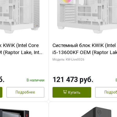
KWIK (Intel Core
Системный блок KWIK (Intel
(Raptor Lake, Intel
i5-13600KF OEM (Raptor Lake
/ 32 ГБ ОЗУ (2
7, C14 8EC/6PC/ 32 ГБ ОЗУ 
Модель: KW-Live0026
yte RTX5060
модуля)/ Gigabyte RTX5060
8GB GDDR7 128bit
MAX OC 8GB GDDR7 128bit 
б.
121 473 руб.
SSD)
960 ГБ SSD)
В наличии
Подробнее
Подро
Купить