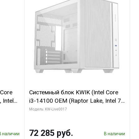
 Core
Системный блок KWIK (Intel Core
 Intel
i3-14100 OEM (Raptor Lake, Intel 7,
 (2
C4 0EC/4PC/T8/ 32 ГБ ОЗУ (2
Модель: KW-Live0017
SHADOW
модуля)/ Gigabyte Arc A310
bit
WINDFORCE 4GB GDDR6 64bit
72 285 руб.
2xDP 2xH/ 1 ТБ SSD)
В наличии
В наличии