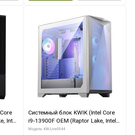
 Core
Системный блок KWIK (Intel Core
, Intel
i9-13900F OEM (Raptor Lake, Intel
(2
7, Efficient-co/ 32 ГБ ОЗУ (2
Модель: KW-Live0044