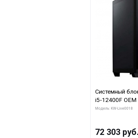
Системный блок 
i5-12400F OEM (A
C6 0EC/6PC/T1/
Модель: KW-Live0018
модуля)/ Ninja
SUPER 6GB GDDR
72 303 руб
960 ГБ SSD)