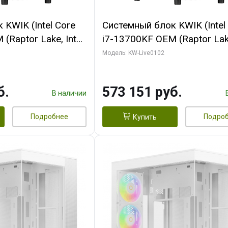
KWIK (Intel Core
Системный блок KWIK (Intel
(Raptor Lake, Intel
i7-13700KF OEM (Raptor Lake
/ 64 ГБ ОЗУ (2
7, C16 8EC/8PC/ 32 ГБ ОЗУ 
Модель: KW-Live0102
 RTX5080 PROART
модуля)/ Afox RTX4090 24
256bit Type-C DP
GDDR6X 384-Bit 3xDP HDMI
б.
573 151 руб.
Turbo/ 960 ГБ SSD)
В наличии
Подробнее
Подро
Купить