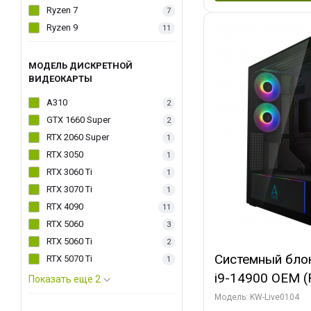
Ryzen 7
7
Ryzen 9
11
МОДЕЛЬ ДИСКРЕТНОЙ
ВИДЕОКАРТЫ
A310
2
GTX 1660 Super
2
RTX 2060 Super
1
RTX 3050
1
RTX 3060 Ti
1
RTX 3070 Ti
1
RTX 4090
11
RTX 5060
3
RTX 5060 Ti
2
Системный блок 
RTX 5070 Ti
1
i9-14900 OEM (Ra
Показать еще 2
C24 16EC/8PC//
Модель: KW-Live0104