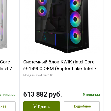
 Core
Системный блок KWIK (Intel Core
ntel 7,
i9-14900 OEM (Raptor Lake, Intel 7,
(2
C24 16EC/8PC// 64 ГБ ОЗУ (2
Модель: KW-Live0103
модуля)/ Afox RTX4090 24GB
B
GDDR6X 384-Bit 3xDP HDMI ATX
613 882 руб.
Turbo/ 960 ГБ SSD)
В наличии
В наличии
бнее
Подробнее
Купить