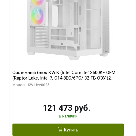
Системный блок KWIK (Intel Core i5-13600KF OEM
(Raptor Lake, Intel 7, C14 8EC/6PC/ 32 ГБ ОЗУ (2
модуля)/ Gigabyte RTX5060 WINDFORCE OC 8GB
Модель: KW-Live0025
GDDR7 128bit 3xDP / 960 ГБ SSD)
121 473 руб.
В наличии
Купить