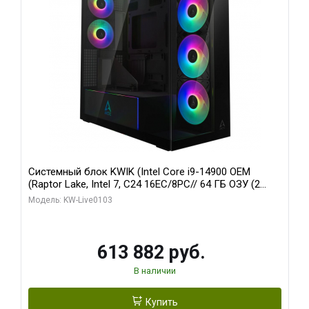
Системный блок KWIK (Intel Core i9-14900 OEM
(Raptor Lake, Intel 7, C24 16EC/8PC// 64 ГБ ОЗУ (2
модуля)/ Afox RTX4090 24GB GDDR6X 384-Bit 3xDP
Модель: KW-Live0103
HDMI ATX Turbo/ 960 ГБ SSD)
613 882 руб.
В наличии
Купить