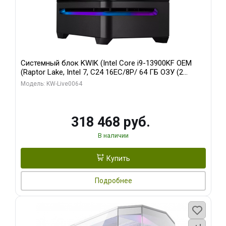
Системный блок KWIK (Intel Core i9-13900KF OEM
(Raptor Lake, Intel 7, C24 16EC/8P/ 64 ГБ ОЗУ (2
модуля)/ ASUS RTX5080 PROART OC 16GB GDDR7
Модель: KW-Live0064
256bit Type-C DP 2/ 512 ГБ SSD)
318 468 руб.
В наличии
Купить
Подробнее