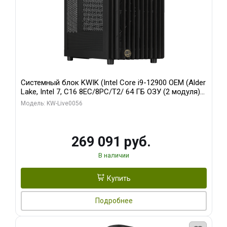
Системный блок KWIK (Intel Core i9-12900 OEM (Alder
Lake, Intel 7, C16 8EC/8PC/T2/ 64 ГБ ОЗУ (2 модуля)/
Palit RTX5080 INFINITY 3 OC 16GB GDDR7 256bit 3xDP
Модель: KW-Live0056
H/ 1 ТБ SSD)
269 091 руб.
В наличии
Купить
Подробнее