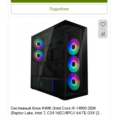
Подробнее
Системный блок KWIK (Intel Core i9-14900 OEM
(Raptor Lake, Intel 7, C24 16EC/8PC// 64 ГБ ОЗУ (2
модуля)/ Afox RTX4090 24GB GDDR6X 384-Bit 3xDP