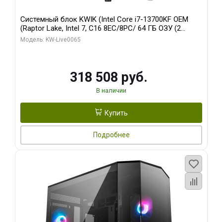
Системный блок KWIK (Intel Core i7-13700KF OEM
(Raptor Lake, Intel 7, C16 8EC/8PC/ 64 ГБ ОЗУ (2
модуля)/ ASUS RTX5080 PROART OC 16GB GDDR7
Модель: KW-Live0065
256bit Type-C DP 2/ 1 ТБ SSD)
318 508 руб.
В наличии
Купить
Подробнее