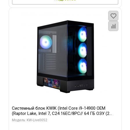
Системный блок KWIK (Intel Core i9-14900 OEM
(Raptor Lake, Intel 7, C24 16EC/8PC// 64 ГБ ОЗУ (2
модуля)/ Palit RTX5080 GAMINGPRO OC 16GB GDDR7
Модель: KW-Live0052
256bit 3xDP HD/ 512 ГБ SSD)