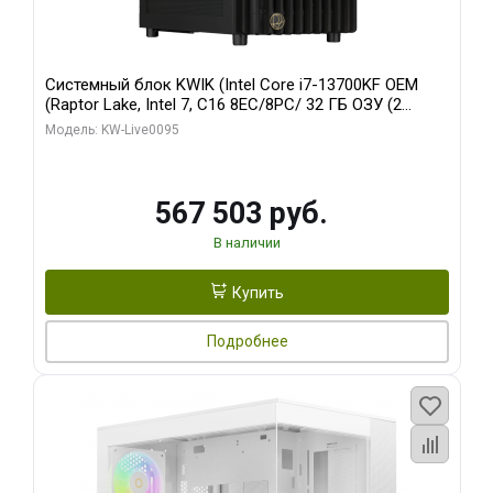
Системный блок KWIK (Intel Core i7-13700KF OEM
(Raptor Lake, Intel 7, C16 8EC/8PC/ 32 ГБ ОЗУ (2
модуля)/ Afox RTX4090 24GB GDDR6X 384-Bit 3xDP
Модель: KW-Live0095
HDMI ATX Turbo/ 512 ГБ SSD)
567 503 руб.
В наличии
Купить
Подробнее