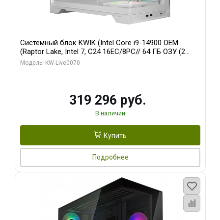
Системный блок KWIK (Intel Core i9-14900 OEM
(Raptor Lake, Intel 7, C24 16EC/8PC// 64 ГБ ОЗУ (2
модуля)/ Gigabyte RTX5080 XTREME WATERFORCE
Модель: KW-Live0070
16GB GDDR7 256bit/ 960 ГБ SSD)
319 296 руб.
В наличии
Купить
Подробнее