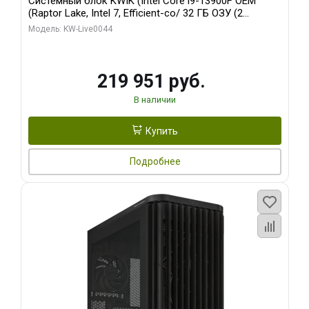
Системный блок KWIK (Intel Core i9-13900F OEM
(Raptor Lake, Intel 7, Efficient-co/ 32 ГБ ОЗУ (2
модуля)/ Gigabyte RTX5070Ti AERO OC 16GB GDDR7
Модель: KW-Live0044
256bit 3xDP HD/ 512 ГБ SSD)
219 951 руб.
В наличии
Купить
Подробнее