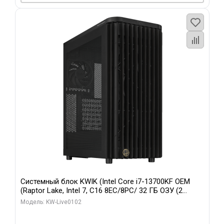
Системный блок KWIK (Intel Core i7-13700KF OEM
(Raptor Lake, Intel 7, C16 8EC/8PC/ 32 ГБ ОЗУ (2
модуля)/ Afox RTX4090 24GB GDDR6X 384-Bit 3xDP
Модель: KW-Live0102
HDMI ATX Turbo/ 960 ГБ SSD)