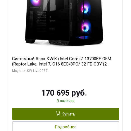
Системный блок KWIK (Intel Core i7-13700KF OEM
(Raptor Lake, Intel 7, C16 8EC/8PC/ 32 ГБ ОЗУ (2
модуля)/ Gigabyte RTX5070 AERO OC 12GB GDDR7
Модель: KW-Live0037
192bit 3xDP HDMI/ 1 ТБ SSD)
170 695 руб.
В наличии
Купить
Подробнее