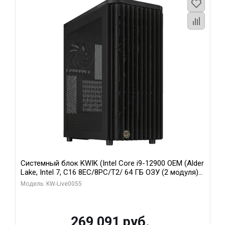
Системный блок KWIK (Intel Core i9-12900 OEM (Alder
Lake, Intel 7, C16 8EC/8PC/T2/ 64 ГБ ОЗУ (2 модуля)/
MSI RTX5080 SHADOW 3X OC 16GB GDDR7 256bit 3xDP
Модель: KW-Live0055
HDMI/ 1 ТБ SSD)
269 091 руб.