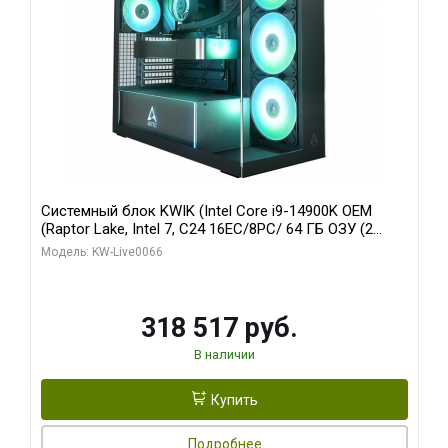
Системный блок KWIK (Intel Core i9-14900K OEM
(Raptor Lake, Intel 7, C24 16EC/8PC/ 64 ГБ ОЗУ (2
модуля)/ Gigabyte RTX5080 XTREME WATERFORCE
Модель: KW-Live0066
16GB GDDR7 256bit/ 1 ТБ SSD)
318 517 руб.
В наличии
Купить
Подробнее