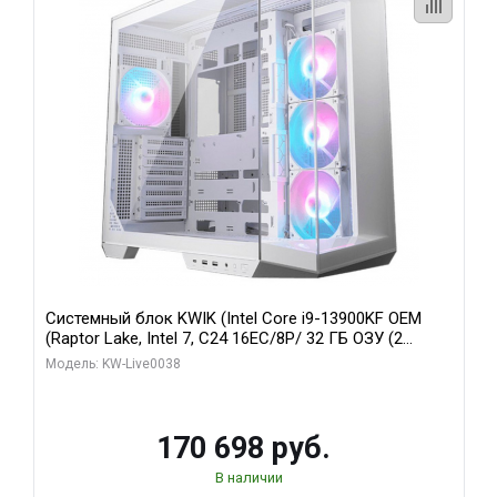
Системный блок KWIK (Intel Core i9-13900KF OEM
(Raptor Lake, Intel 7, C24 16EC/8P/ 32 ГБ ОЗУ (2
модуля)/ Gigabyte RX9070XT GAMING OC 16GB GDDR6
Модель: KW-Live0038
256bit 2xDP 2/ 960 ГБ SSD)
170 698 руб.
В наличии