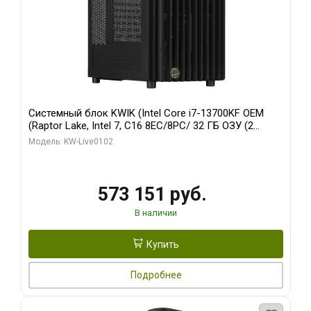
Системный блок KWIK (Intel Core i7-13700KF OEM
(Raptor Lake, Intel 7, C16 8EC/8PC/ 32 ГБ ОЗУ (2
модуля)/ Afox RTX4090 24GB GDDR6X 384-Bit 3xDP
Модель: KW-Live0102
HDMI ATX Turbo/ 960 ГБ SSD)
573 151 руб.
В наличии
Купить
Подробнее