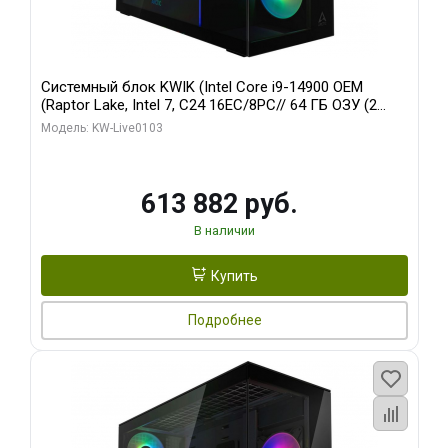
Системный блок KWIK (Intel Core i9-14900 OEM
(Raptor Lake, Intel 7, C24 16EC/8PC// 64 ГБ ОЗУ (2
модуля)/ Afox RTX4090 24GB GDDR6X 384-Bit 3xDP
Модель: KW-Live0103
HDMI ATX Turbo/ 960 ГБ SSD)
613 882 руб.
В наличии
Купить
Подробнее