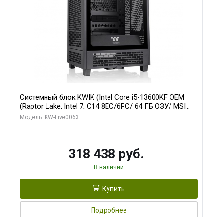
Системный блок KWIK (Intel Core i5-13600KF OEM
(Raptor Lake, Intel 7, C14 8EC/6PC/ 64 ГБ ОЗУ/ MSI
RTX5080 VENTUS 3X OC 16GB GDDR7 256bit 3xDP
Модель: KW-Live0063
HDMI/ 512 ГБ SSD)
318 438 руб.
В наличии
Купить
Подробнее