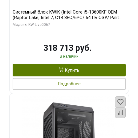
Системный блок KWIK (Intel Core i5-13600KF OEM
(Raptor Lake, Intel 7, C14 8EC/6PC/ 64 ГБ ОЗУ/ Palit
RTX5080 GAMINGPRO OC 16GB GDDR7 256bit 3xDP
Модель: KW-Live0067
HD/ 960 ГБ SSD)
318 713 руб.
В наличии
Купить
Подробнее