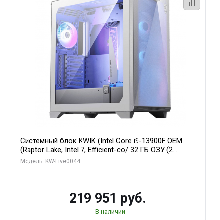
Системный блок KWIK (Intel Core i9-13900F OEM
(Raptor Lake, Intel 7, Efficient-co/ 32 ГБ ОЗУ (2
модуля)/ Gigabyte RTX5070Ti AERO OC 16GB GDDR7
Модель: KW-Live0044
256bit 3xDP HD/ 512 ГБ SSD)
219 951 руб.
В наличии