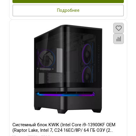
Подробнее
Системный блок KWIK (Intel Core i9-13900KF OEM
(Raptor Lake, Intel 7, C24 16EC/8P/ 64 ГБ ОЗУ (2
модуля)/ ASUS RTX5080 PROART OC 16GB GDDR7