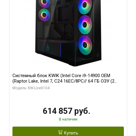
Системный блок KWIK (Intel Core i9-14900 OEM
(Raptor Lake, Intel 7, C24 16EC/8PC// 64 ГБ ОЗУ (2
модуля)/ Afox RTX4090 24GB GDDR6X 384-Bit 3xDP
Модель: KW-Live0104
HDMI ATX Turbo/ 1 ТБ SSD)
614 857 руб.
В наличии
Купить