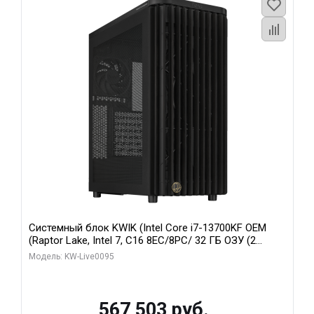
Системный блок KWIK (Intel Core i7-13700KF OEM
(Raptor Lake, Intel 7, C16 8EC/8PC/ 32 ГБ ОЗУ (2
модуля)/ Afox RTX4090 24GB GDDR6X 384-Bit 3xDP
Модель: KW-Live0095
HDMI ATX Turbo/ 512 ГБ SSD)
567 503 руб.