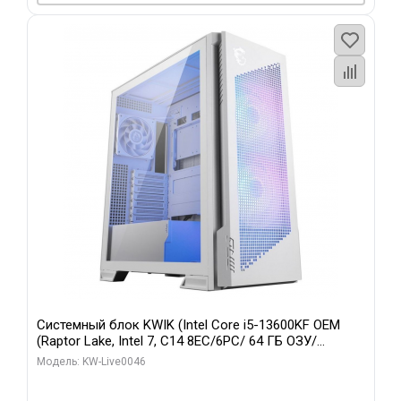
Системный блок KWIK (Intel Core i5-13600KF OEM
(Raptor Lake, Intel 7, C14 8EC/6PC/ 64 ГБ ОЗУ/
Gigabyte RTX5060Ti GAMING OC 8GB GDDR7 128bit
Модель: KW-Live0046
3xDP H/ 960 ГБ SSD)