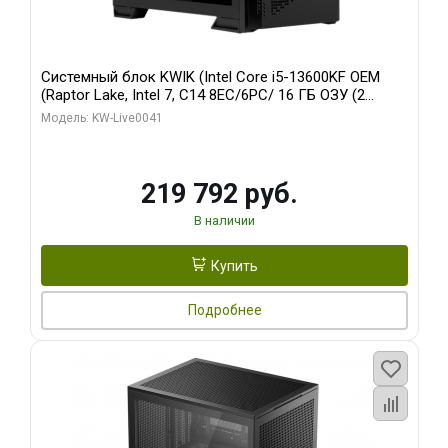
Системный блок KWIK (Intel Core i5-13600KF OEM
(Raptor Lake, Intel 7, C14 8EC/6PC/ 16 ГБ ОЗУ (2
модуля)/ Palit RTX5080 GAMINGPRO OC 16GB GDDR7
Модель: KW-Live0041
256bit 3xDP HD/ 512 ГБ SSD)
219 792 руб.
В наличии
Купить
Подробнее