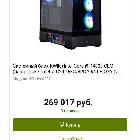
Системный блок KWIK (Intel Core i9-14900 OEM
(Raptor Lake, Intel 7, C24 16EC/8PC// 64 ГБ ОЗУ (2
модуля)/ Palit RTX5080 GAMINGPRO OC 16GB GDDR7
Модель: KW-Live0052
256bit 3xDP HD/ 512 ГБ SSD)
269 017 руб.
В наличии
Купить
Подробнее