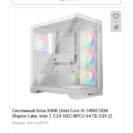
Системный блок KWIK (Intel Core i9-14900 OEM
(Raptor Lake, Intel 7, C24 16EC/8PC// 64 ГБ ОЗУ (2
модуля)/ Gigabyte RTX5080 XTREME WATERFORCE
Модель: KW-Live0070
16GB GDDR7 256bit/ 960 ГБ SSD)