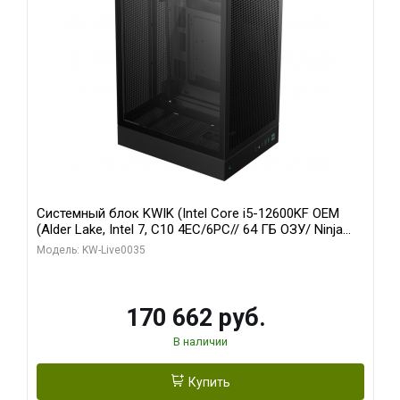
Системный блок KWIK (Intel Core i5-12600KF OEM
(Alder Lake, Intel 7, C10 4EC/6PC// 64 ГБ ОЗУ/ Ninja
Sinotex GTX1650 4GB 128bit GDDR6 DVI DP HDMI 2/
Модель: KW-Live0035
960 ГБ SSD)
170 662 руб.
В наличии
Купить