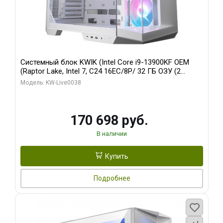
Системный блок KWIK (Intel Core i9-13900KF OEM
(Raptor Lake, Intel 7, C24 16EC/8P/ 32 ГБ ОЗУ (2
модуля)/ Gigabyte RX9070XT GAMING OC 16GB GDDR6
Модель: KW-Live0038
256bit 2xDP 2/ 960 ГБ SSD)
170 698 руб.
В наличии
Купить
Подробнее