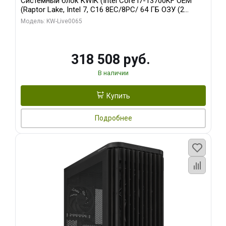
Системный блок KWIK (Intel Core i7-13700KF OEM
(Raptor Lake, Intel 7, C16 8EC/8PC/ 64 ГБ ОЗУ (2
модуля)/ ASUS RTX5080 PROART OC 16GB GDDR7
Модель: KW-Live0065
256bit Type-C DP 2/ 1 ТБ SSD)
318 508 руб.
В наличии
Купить
Подробнее