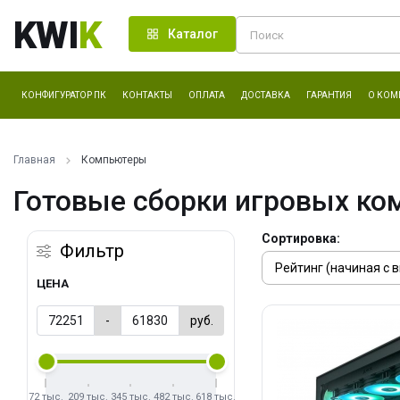
KWI
K
Каталог
КОНФИГУРАТОР ПК
КОНТАКТЫ
ОПЛАТА
ДОСТАВКА
ГАРАНТИЯ
О КОМ
Главная
Компьютеры
Готовые сборки игровых ко
Сортировка:
Фильтр
ЦЕНА
-
руб.
72 тыс.
209 тыс.
345 тыс.
482 тыс.
618 тыс.