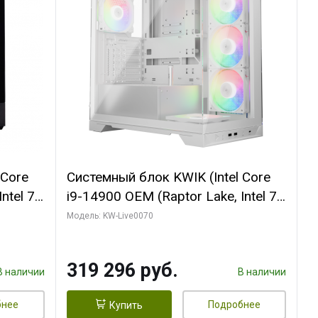
 Core
Системный блок KWIK (Intel Core
ntel 7,
i9-14900 OEM (Raptor Lake, Intel 7,
(2
C24 16EC/8PC// 64 ГБ ОЗУ (2
Модель: KW-Live0070
модуля)/ Gigabyte RTX5080
R7
XTREME WATERFORCE 16GB
319 296 руб.
D)
GDDR7 256bit/ 960 ГБ SSD)
В наличии
В наличии
бнее
Подробнее
Купить