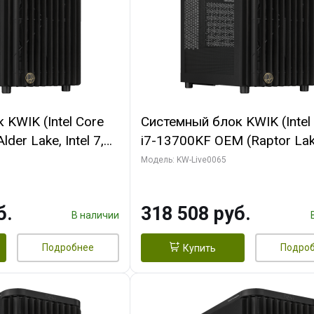
KWIK (Intel Core
Системный блок KWIK (Intel
der Lake, Intel 7,
i7-13700KF OEM (Raptor Lake
/ 64 ГБ ОЗУ (2
7, C16 8EC/8PC/ 64 ГБ ОЗУ 
Модель: KW-Live0065
RTX5080 SHADOW
модуля)/ ASUS RTX5080 P
DR7 256bit 3xDP
OC 16GB GDDR7 256bit Typ
б.
318 508 руб.
D)
2/ 1 ТБ SSD)
В наличии
Подробнее
Подро
Купить