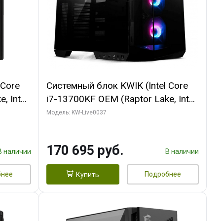
 Core
Системный блок KWIK (Intel Core
, Intel
i7-13700KF OEM (Raptor Lake, Intel
(2
7, C16 8EC/8PC/ 32 ГБ ОЗУ (2
Модель: KW-Live0037
ROART
модуля)/ Gigabyte RTX5070 AERO
e-C DP
OC 12GB GDDR7 192bit 3xDP
170 695 руб.
HDMI/ 1 ТБ SSD)
В наличии
В наличии
бнее
Подробнее
Купить