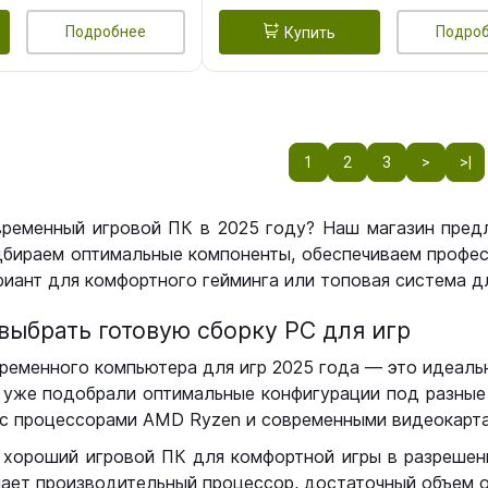
Подробнее
Подро
Купить
1
2
3
>
>|
временный игровой ПК в 2025 году? Наш магазин пред
бираем оптимальные компоненты, обеспечиваем профес
иант для комфортного гейминга или топовая система дл
выбрать готовую сборку РС для игр
ременного компьютера для игр 2025 года — это идеальн
уже подобрали оптимальные конфигурации под разные 
с процессорами AMD Ryzen и современными видеокарта
 хороший игровой ПК для комфортной игры в разрешении
чает производительный процессор, достаточный объем о