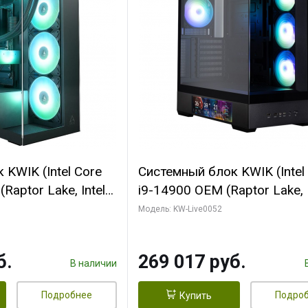
KWIK (Intel Core
Системный блок KWIK (Intel
Raptor Lake, Intel
i9-14900 OEM (Raptor Lake, I
C/ 64 ГБ ОЗУ (2
C24 16EC/8PC// 64 ГБ ОЗУ 
Модель: KW-Live0052
yte RTX5080
модуля)/ Palit RTX5080
FORCE 16GB
GAMINGPRO OC 16GB GDD
б.
269 017 руб.
1 ТБ SSD)
256bit 3xDP HD/ 512 ГБ SS
В наличии
Подробнее
Подро
Купить