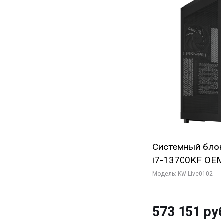
Системный блок 
i7-13700KF OEM 
7, C16 8EC/8PC
Модель: KW-Live0102
модуля)/ Afox
GDDR6X 384-Bi
573 151 ру
Turbo/ 960 ГБ 