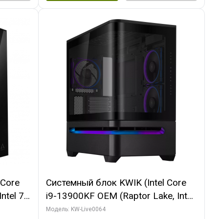
 Core
Системный блок KWIK (Intel Core
ntel 7,
i9-13900KF OEM (Raptor Lake, Intel
(2
7, C24 16EC/8P/ 64 ГБ ОЗУ (2
Модель: KW-Live0064