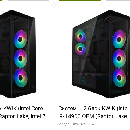
KWIK (Intel Core
Системный блок KWIK (Intel
ptor Lake, Intel 7,
i9-14900 OEM (Raptor Lake, I
 64 ГБ ОЗУ (2
C24 16EC/8PC// 64 ГБ ОЗУ 
Модель: KW-Live0104