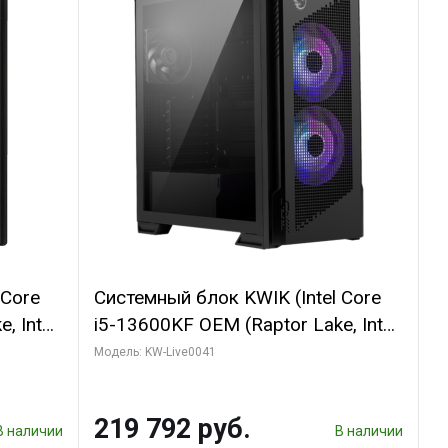
 Core
Системный блок KWIK (Intel Core
, Intel
i5-13600KF OEM (Raptor Lake, Intel
(2
7, C14 8EC/6PC/ 16 ГБ ОЗУ (2
Модель: KW-Live0041
GB
модуля)/ Palit RTX5080
 ATX
GAMINGPRO OC 16GB GDDR7
219 792 руб.
256bit 3xDP HD/ 512 ГБ SSD)
В наличии
В наличии