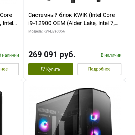
 Core
Системный блок KWIK (Intel Core
 Intel
i9-12900 OEM (Alder Lake, Intel 7,
C16 8EC/8PC/T2/ 64 ГБ ОЗУ (2
Модель: KW-Live0056
Ti
модуля)/ Palit RTX5080 INFINITY 3
t 3xDP
OC 16GB GDDR7 256bit 3xDP H/ 1
269 091 руб.
ТБ SSD)
В наличии
В наличии
бнее
Подробнее
Купить