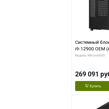
Системный блок 
i9-12900 OEM (Al
C16 8EC/8PC/T2
Модель: KW-Live0055
модуля)/ MSI 
3X OC 16GB GD
269 091 ру
HDMI/ 1 ТБ SS
Купить