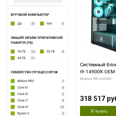
ИГРОВОЙ КОМПЬЮТЕР
Да
Нет
27
5
ОБЩИЙ ОБЪЕМ ОПЕРАТИВНОЙ
ПАМЯТИ (ГБ)
16 ГБ
32 ГБ
12
9
64 ГБ
11
Системный блок 
i9-14900K OEM (
СЕМЕЙСТВО ПРОЦЕССОРОВ
7, C24 16EC/8P
Модель: KW-Live0066
Athlon PRO
1
модуля)/ Gigab
Core i3
3
XTREME WATER
Core i5
2
318 517 ру
GDDR7 256bit/ 
Core i7
4
Core i9
10
Купить
Ryzen 5
2