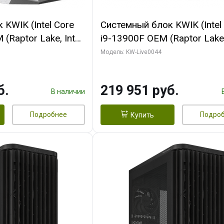
KWIK (Intel Core
Системный блок KWIK (Intel
(Raptor Lake, Intel
i9-13900F OEM (Raptor Lake,
/ 32 ГБ ОЗУ (2
7, Efficient-co/ 32 ГБ ОЗУ (2
Модель: KW-Live0044
yte RX9070XT
модуля)/ Gigabyte RTX5070
B GDDR6 256bit
AERO OC 16GB GDDR7 256bi
б.
219 951 руб.
 SSD)
HD/ 512 ГБ SSD)
В наличии
Подробнее
Подро
Купить