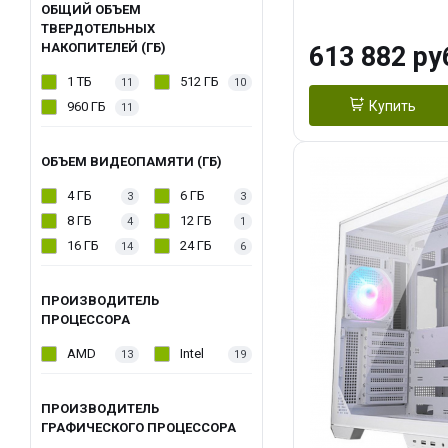
модуля)/ Afox
ОБЩИЙ ОБЪЕМ
ТВЕРДОТЕЛЬНЫХ
GDDR6X 384-Bi
НАКОПИТЕЛЕЙ (ГБ)
613 882 ру
Turbo/ 960 ГБ 
1 ТБ
512 ГБ
11
10
Купить
960 ГБ
11
ОБЪЕМ ВИДЕОПАМЯТИ (ГБ)
4 ГБ
6 ГБ
3
3
8 ГБ
12 ГБ
4
1
16 ГБ
24 ГБ
14
6
ПРОИЗВОДИТЕЛЬ
ПРОЦЕССОРА
AMD
Intel
13
19
ПРОИЗВОДИТЕЛЬ
ГРАФИЧЕСКОГО ПРОЦЕССОРА