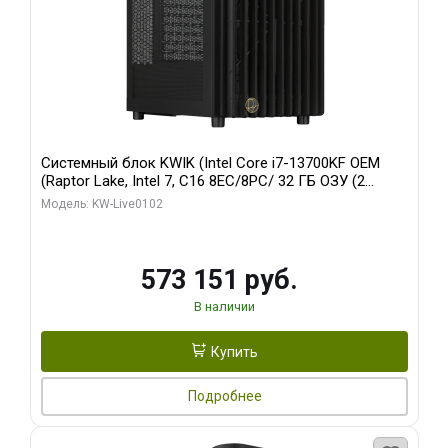
Системный блок KWIK (Intel Core i7-13700KF OEM
(Raptor Lake, Intel 7, C16 8EC/8PC/ 32 ГБ ОЗУ (2
модуля)/ Afox RTX4090 24GB GDDR6X 384-Bit 3xDP
Модель: KW-Live0102
HDMI ATX Turbo/ 960 ГБ SSD)
573 151 руб.
В наличии
Купить
Подробнее