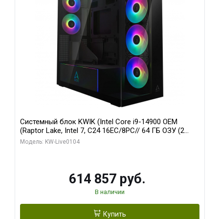
Системный блок KWIK (Intel Core i9-14900 OEM
(Raptor Lake, Intel 7, C24 16EC/8PC// 64 ГБ ОЗУ (2
модуля)/ Afox RTX4090 24GB GDDR6X 384-Bit 3xDP
Модель: KW-Live0104
HDMI ATX Turbo/ 1 ТБ SSD)
614 857 руб.
В наличии
Купить