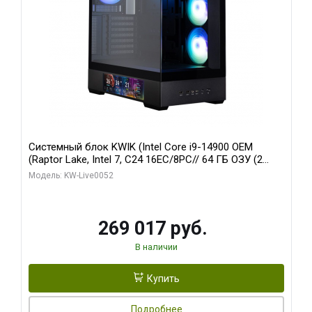
Системный блок KWIK (Intel Core i9-14900 OEM
(Raptor Lake, Intel 7, C24 16EC/8PC// 64 ГБ ОЗУ (2
модуля)/ Palit RTX5080 GAMINGPRO OC 16GB GDDR7
Модель: KW-Live0052
256bit 3xDP HD/ 512 ГБ SSD)
269 017 руб.
В наличии
Купить
Подробнее