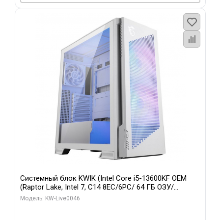
Системный блок KWIK (Intel Core i5-13600KF OEM
(Raptor Lake, Intel 7, C14 8EC/6PC/ 64 ГБ ОЗУ/
Gigabyte RTX5060Ti GAMING OC 8GB GDDR7 128bit
Модель: KW-Live0046
3xDP H/ 960 ГБ SSD)