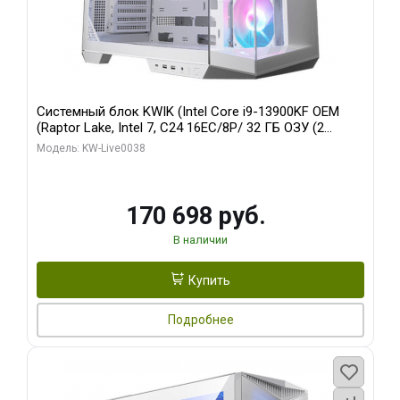
Системный блок KWIK (Intel Core i9-13900KF OEM
(Raptor Lake, Intel 7, C24 16EC/8P/ 32 ГБ ОЗУ (2
модуля)/ Gigabyte RX9070XT GAMING OC 16GB GDDR6
Модель: KW-Live0038
256bit 2xDP 2/ 960 ГБ SSD)
170 698 руб.
В наличии
Купить
Подробнее