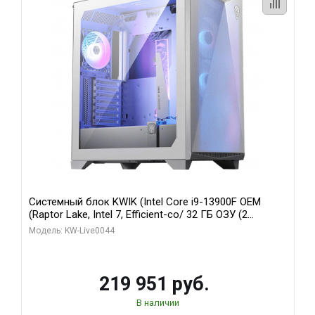
Системный блок KWIK (Intel Core i9-13900F OEM
(Raptor Lake, Intel 7, Efficient-co/ 32 ГБ ОЗУ (2
модуля)/ Gigabyte RTX5070Ti AERO OC 16GB GDDR7
Модель: KW-Live0044
256bit 3xDP HD/ 512 ГБ SSD)
219 951 руб.
В наличии