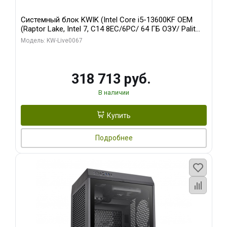
Системный блок KWIK (Intel Core i5-13600KF OEM
(Raptor Lake, Intel 7, C14 8EC/6PC/ 64 ГБ ОЗУ/ Palit
RTX5080 GAMINGPRO OC 16GB GDDR7 256bit 3xDP
Модель: KW-Live0067
HD/ 960 ГБ SSD)
318 713 руб.
В наличии
Купить
Подробнее