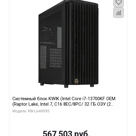
Системный блок KWIK (Intel Core i7-13700KF OEM
(Raptor Lake, Intel 7, C16 8EC/8PC/ 32 ГБ ОЗУ (2
модуля)/ Afox RTX4090 24GB GDDR6X 384-Bit 3xDP
Модель: KW-Live0095
HDMI ATX Turbo/ 512 ГБ SSD)
567 503 руб.