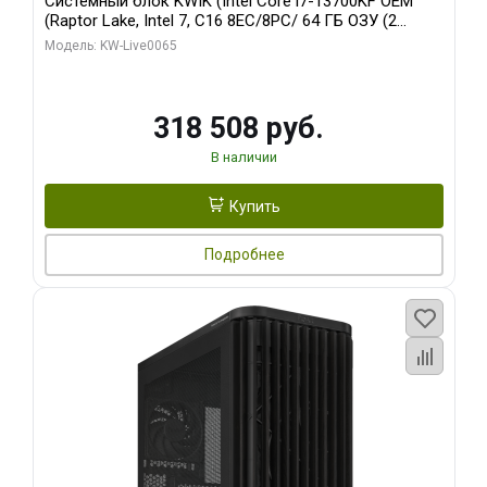
Системный блок KWIK (Intel Core i7-13700KF OEM
(Raptor Lake, Intel 7, C16 8EC/8PC/ 64 ГБ ОЗУ (2
модуля)/ ASUS RTX5080 PROART OC 16GB GDDR7
Модель: KW-Live0065
256bit Type-C DP 2/ 1 ТБ SSD)
318 508 руб.
В наличии
Купить
Подробнее