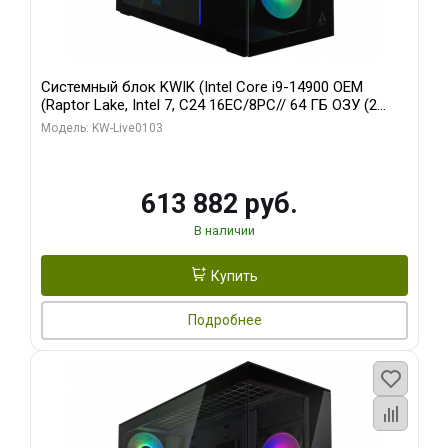
Системный блок KWIK (Intel Core i9-14900 OEM
(Raptor Lake, Intel 7, C24 16EC/8PC// 64 ГБ ОЗУ (2
модуля)/ Afox RTX4090 24GB GDDR6X 384-Bit 3xDP
Модель: KW-Live0103
HDMI ATX Turbo/ 960 ГБ SSD)
613 882 руб.
В наличии
Купить
Подробнее