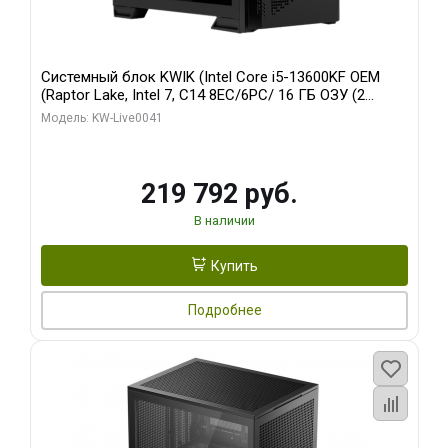
Системный блок KWIK (Intel Core i5-13600KF OEM
(Raptor Lake, Intel 7, C14 8EC/6PC/ 16 ГБ ОЗУ (2
модуля)/ Palit RTX5080 GAMINGPRO OC 16GB GDDR7
Модель: KW-Live0041
256bit 3xDP HD/ 512 ГБ SSD)
219 792 руб.
В наличии
Купить
Подробнее