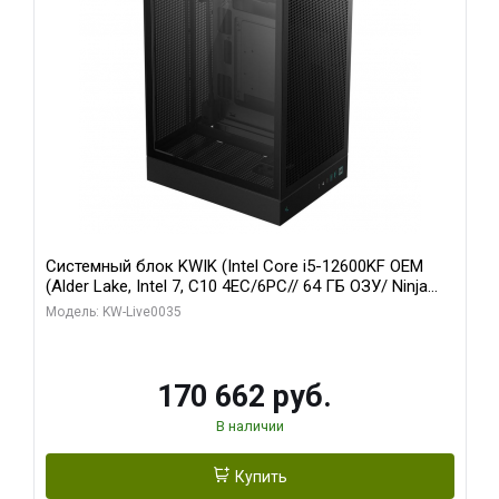
Системный блок KWIK (Intel Core i5-12600KF OEM
(Alder Lake, Intel 7, C10 4EC/6PC// 64 ГБ ОЗУ/ Ninja
Sinotex GTX1650 4GB 128bit GDDR6 DVI DP HDMI 2/
Модель: KW-Live0035
960 ГБ SSD)
170 662 руб.
В наличии
Купить