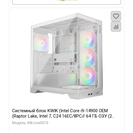
Системный блок KWIK (Intel Core i9-14900 OEM
(Raptor Lake, Intel 7, C24 16EC/8PC// 64 ГБ ОЗУ (2
модуля)/ Gigabyte RTX5080 XTREME WATERFORCE
Модель: KW-Live0070
16GB GDDR7 256bit/ 960 ГБ SSD)