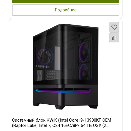
Подробнее
Системный блок KWIK (Intel Core i9-13900KF OEM
(Raptor Lake, Intel 7, C24 16EC/8P/ 64 ГБ ОЗУ (2
модуля)/ ASUS RTX5080 PROART OC 16GB GDDR7