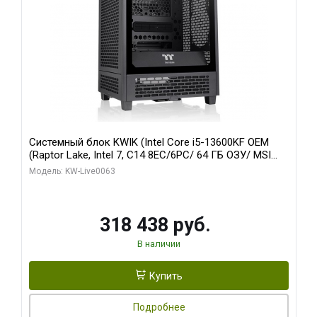
Системный блок KWIK (Intel Core i5-13600KF OEM
(Raptor Lake, Intel 7, C14 8EC/6PC/ 64 ГБ ОЗУ/ MSI
RTX5080 VENTUS 3X OC 16GB GDDR7 256bit 3xDP
Модель: KW-Live0063
HDMI/ 512 ГБ SSD)
318 438 руб.
В наличии
Купить
Подробнее