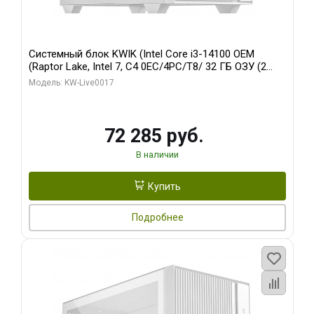
Системный блок KWIK (Intel Core i3-14100 OEM
(Raptor Lake, Intel 7, C4 0EC/4PC/T8/ 32 ГБ ОЗУ (2
модуля)/ Gigabyte Arc A310 WINDFORCE 4GB GDDR6
Модель: KW-Live0017
64bit 2xDP 2xH/ 1 ТБ SSD)
72 285 руб.
В наличии
Купить
Подробнее