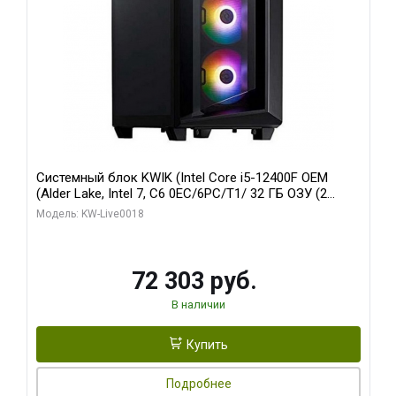
Системный блок KWIK (Intel Core i5-12400F OEM
(Alder Lake, Intel 7, C6 0EC/6PC/T1/ 32 ГБ ОЗУ (2
модуля)/ Ninja Sinotex GTX1660 SUPER 6GB GDDR6
Модель: KW-Live0018
192bit DVI DP / 960 ГБ SSD)
72 303 руб.
В наличии
Купить
Подробнее