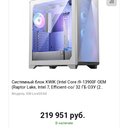
Системный блок KWIK (Intel Core i9-13900F OEM
(Raptor Lake, Intel 7, Efficient-co/ 32 ГБ ОЗУ (2
модуля)/ Gigabyte RTX5070Ti AERO OC 16GB GDDR7
Модель: KW-Live0044
256bit 3xDP HD/ 512 ГБ SSD)
219 951 руб.
В наличии