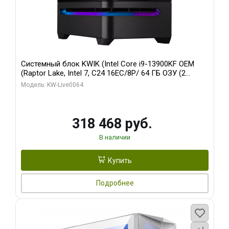
Системный блок KWIK (Intel Core i9-13900KF OEM
(Raptor Lake, Intel 7, C24 16EC/8P/ 64 ГБ ОЗУ (2
модуля)/ ASUS RTX5080 PROART OC 16GB GDDR7
Модель: KW-Live0064
256bit Type-C DP 2/ 512 ГБ SSD)
318 468 руб.
В наличии
Купить
Подробнее