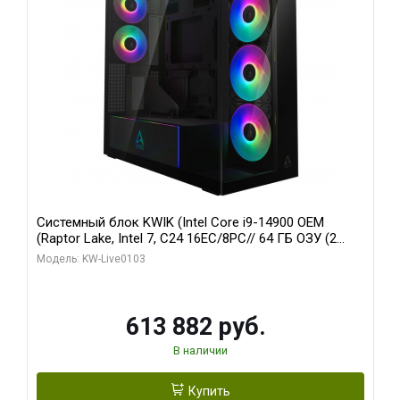
Системный блок KWIK (Intel Core i9-14900 OEM
(Raptor Lake, Intel 7, C24 16EC/8PC// 64 ГБ ОЗУ (2
модуля)/ Afox RTX4090 24GB GDDR6X 384-Bit 3xDP
Модель: KW-Live0103
HDMI ATX Turbo/ 960 ГБ SSD)
613 882 руб.
В наличии
Купить