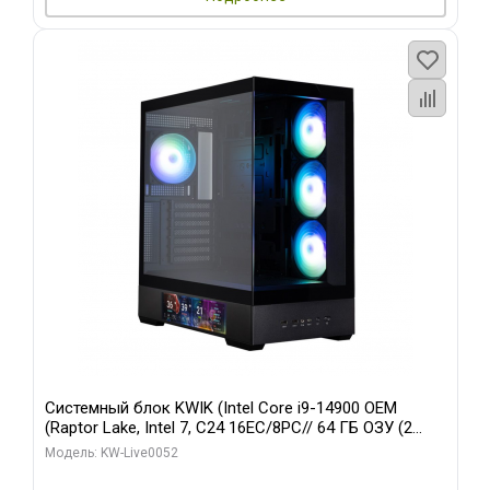
Системный блок KWIK (Intel Core i9-14900 OEM
(Raptor Lake, Intel 7, C24 16EC/8PC// 64 ГБ ОЗУ (2
модуля)/ Palit RTX5080 GAMINGPRO OC 16GB GDDR7
Модель: KW-Live0052
256bit 3xDP HD/ 512 ГБ SSD)