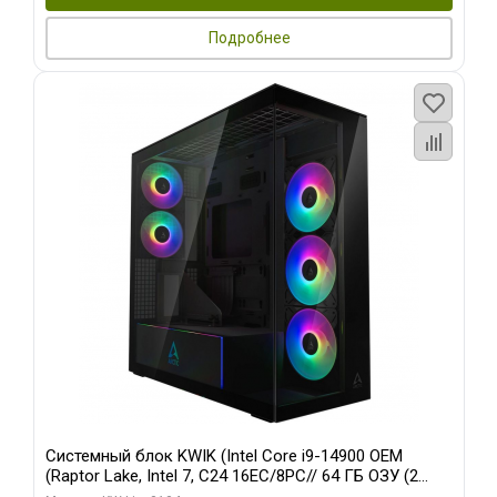
Подробнее
Системный блок KWIK (Intel Core i9-14900 OEM
(Raptor Lake, Intel 7, C24 16EC/8PC// 64 ГБ ОЗУ (2
модуля)/ Afox RTX4090 24GB GDDR6X 384-Bit 3xDP