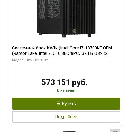
Системный блок KWIK (Intel Core i7-13700KF OEM
(Raptor Lake, Intel 7, C16 8EC/8PC/ 32 ГБ ОЗУ (2
модуля)/ Afox RTX4090 24GB GDDR6X 384-Bit 3xDP
Модель: KW-Live0102
HDMI ATX Turbo/ 960 ГБ SSD)
573 151 руб.
В наличии
Купить
Подробнее