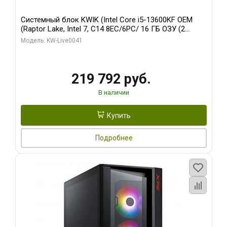
Системный блок KWIK (Intel Core i5-13600KF OEM
(Raptor Lake, Intel 7, C14 8EC/6PC/ 16 ГБ ОЗУ (2
модуля)/ Palit RTX5080 GAMINGPRO OC 16GB GDDR7
Модель: KW-Live0041
256bit 3xDP HD/ 512 ГБ SSD)
219 792 руб.
В наличии
Купить
Подробнее