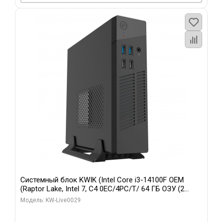
Системный блок KWIK (Intel Core i3-14100F OEM
(Raptor Lake, Intel 7, C4 0EC/4PC/T/ 64 ГБ ОЗУ (2
модуля)/ MSI RTX5060Ti SHADOW 2X OC PLUS 8GB
Модель: KW-Live0029
GDDR7 128bit 3xD/ 960 ГБ SSD)