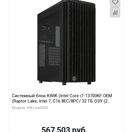
Системный блок KWIK (Intel Core i7-13700KF OEM
(Raptor Lake, Intel 7, C16 8EC/8PC/ 32 ГБ ОЗУ (2
модуля)/ Afox RTX4090 24GB GDDR6X 384-Bit 3xDP
Модель: KW-Live0095
HDMI ATX Turbo/ 512 ГБ SSD)
567 503 руб.