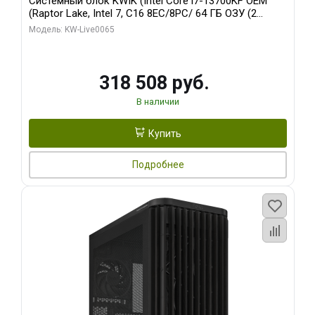
Системный блок KWIK (Intel Core i7-13700KF OEM
(Raptor Lake, Intel 7, C16 8EC/8PC/ 64 ГБ ОЗУ (2
модуля)/ ASUS RTX5080 PROART OC 16GB GDDR7
Модель: KW-Live0065
256bit Type-C DP 2/ 1 ТБ SSD)
318 508 руб.
В наличии
Купить
Подробнее