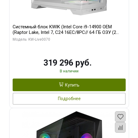
Системный блок KWIK (Intel Core i9-14900 OEM
(Raptor Lake, Intel 7, C24 16EC/8PC// 64 ГБ ОЗУ (2
модуля)/ Gigabyte RTX5080 XTREME WATERFORCE
Модель: KW-Live0070
16GB GDDR7 256bit/ 960 ГБ SSD)
319 296 руб.
В наличии
Купить
Подробнее