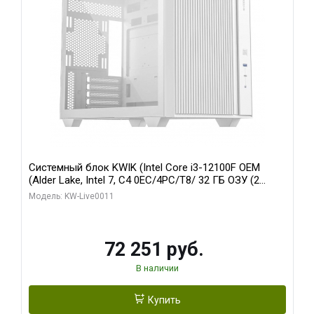
Системный блок KWIK (Intel Core i3-12100F OEM
(Alder Lake, Intel 7, C4 0EC/4PC/T8/ 32 ГБ ОЗУ (2
модуля)/ MSI RTX3050 VENTUS 2X E OC 6GB GDDR6
Модель: KW-Live0011
96bit 2xDP HDMI/ 512 ГБ SSD)
72 251 руб.
В наличии
Купить