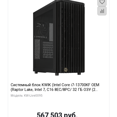
Системный блок KWIK (Intel Core i7-13700KF OEM
(Raptor Lake, Intel 7, C16 8EC/8PC/ 32 ГБ ОЗУ (2
модуля)/ Afox RTX4090 24GB GDDR6X 384-Bit 3xDP
Модель: KW-Live0095
HDMI ATX Turbo/ 512 ГБ SSD)
567 503 руб.