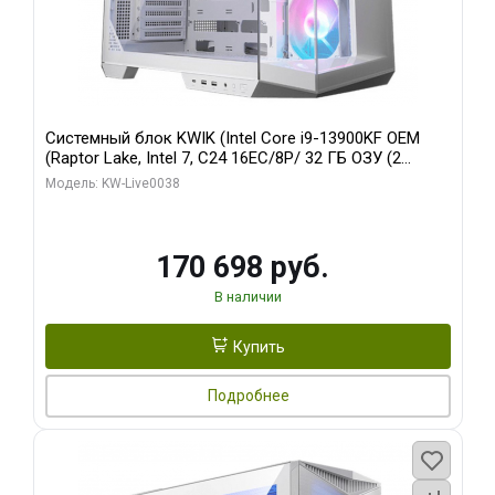
Системный блок KWIK (Intel Core i9-13900KF OEM
(Raptor Lake, Intel 7, C24 16EC/8P/ 32 ГБ ОЗУ (2
модуля)/ Gigabyte RX9070XT GAMING OC 16GB GDDR6
Модель: KW-Live0038
256bit 2xDP 2/ 960 ГБ SSD)
170 698 руб.
В наличии
Купить
Подробнее