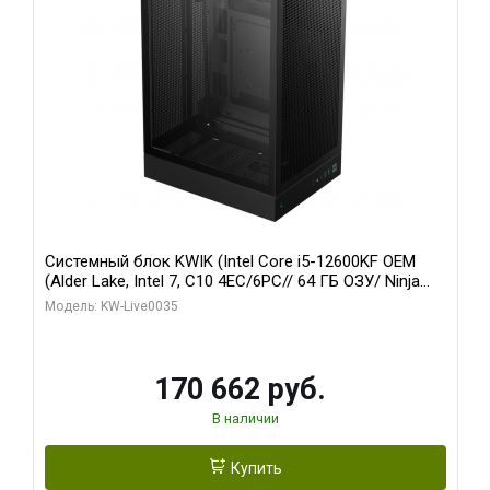
Системный блок KWIK (Intel Core i5-12600KF OEM
(Alder Lake, Intel 7, C10 4EC/6PC// 64 ГБ ОЗУ/ Ninja
Sinotex GTX1650 4GB 128bit GDDR6 DVI DP HDMI 2/
Модель: KW-Live0035
960 ГБ SSD)
170 662 руб.
В наличии
Купить