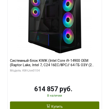
Системный блок KWIK (Intel Core i9-14900 OEM
(Raptor Lake, Intel 7, C24 16EC/8PC// 64 ГБ ОЗУ (2
модуля)/ Afox RTX4090 24GB GDDR6X 384-Bit 3xDP
Модель: KW-Live0104
HDMI ATX Turbo/ 1 ТБ SSD)
614 857 руб.
В наличии
Купить