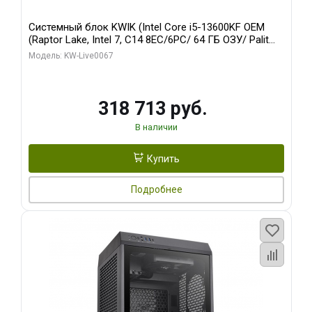
Системный блок KWIK (Intel Core i5-13600KF OEM
(Raptor Lake, Intel 7, C14 8EC/6PC/ 64 ГБ ОЗУ/ Palit
RTX5080 GAMINGPRO OC 16GB GDDR7 256bit 3xDP
Модель: KW-Live0067
HD/ 960 ГБ SSD)
318 713 руб.
В наличии
Купить
Подробнее