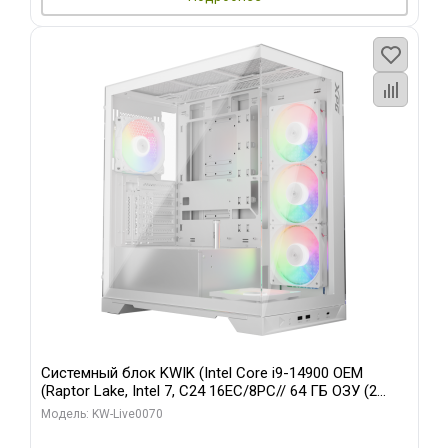
Системный блок KWIK (Intel Core i9-14900 OEM
(Raptor Lake, Intel 7, C24 16EC/8PC// 64 ГБ ОЗУ (2
модуля)/ Gigabyte RTX5080 XTREME WATERFORCE
Модель: KW-Live0070
16GB GDDR7 256bit/ 960 ГБ SSD)