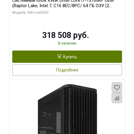
Системный блок KWIK (Intel Core i7-13700KF OEM
(Raptor Lake, Intel 7, C16 8EC/8PC/ 64 ГБ ОЗУ (2
модуля)/ ASUS RTX5080 PROART OC 16GB GDDR7
Модель: KW-Live0065
256bit Type-C DP 2/ 1 ТБ SSD)
318 508 руб.
В наличии
Купить
Подробнее