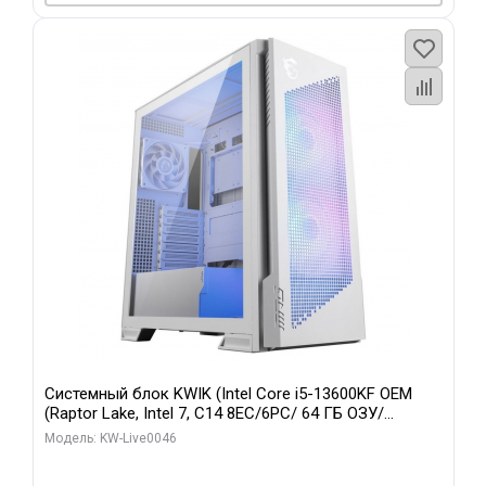
Системный блок KWIK (Intel Core i5-13600KF OEM
(Raptor Lake, Intel 7, C14 8EC/6PC/ 64 ГБ ОЗУ/
Gigabyte RTX5060Ti GAMING OC 8GB GDDR7 128bit
Модель: KW-Live0046
3xDP H/ 960 ГБ SSD)