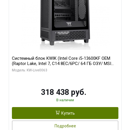
Системный блок KWIK (Intel Core i5-13600KF OEM
(Raptor Lake, Intel 7, C14 8EC/6PC/ 64 ГБ ОЗУ/ MSI
RTX5080 VENTUS 3X OC 16GB GDDR7 256bit 3xDP
Модель: KW-Live0063
HDMI/ 512 ГБ SSD)
318 438 руб.
В наличии
Купить
Подробнее