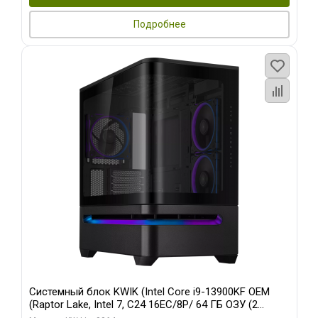
Подробнее
Системный блок KWIK (Intel Core i9-13900KF OEM
(Raptor Lake, Intel 7, C24 16EC/8P/ 64 ГБ ОЗУ (2
модуля)/ ASUS RTX5080 PROART OC 16GB GDDR7