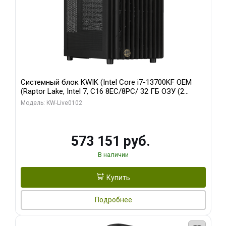
Системный блок KWIK (Intel Core i7-13700KF OEM
(Raptor Lake, Intel 7, C16 8EC/8PC/ 32 ГБ ОЗУ (2
модуля)/ Afox RTX4090 24GB GDDR6X 384-Bit 3xDP
Модель: KW-Live0102
HDMI ATX Turbo/ 960 ГБ SSD)
573 151 руб.
В наличии
Купить
Подробнее