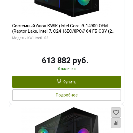
Системный блок KWIK (Intel Core i9-14900 OEM
(Raptor Lake, Intel 7, C24 16EC/8PC// 64 ГБ ОЗУ (2
модуля)/ Afox RTX4090 24GB GDDR6X 384-Bit 3xDP
Модель: KW-Live0103
HDMI ATX Turbo/ 960 ГБ SSD)
613 882 руб.
В наличии
Купить
Подробнее