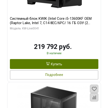
Системный блок KWIK (Intel Core i5-13600KF OEM
(Raptor Lake, Intel 7, C14 8EC/6PC/ 16 ГБ ОЗУ (2
модуля)/ Palit RTX5080 GAMINGPRO OC 16GB GDDR7
Модель: KW-Live0041
256bit 3xDP HD/ 512 ГБ SSD)
219 792 руб.
В наличии
Купить
Подробнее