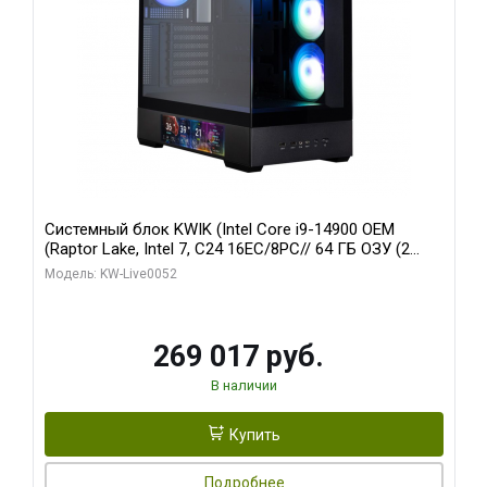
Системный блок KWIK (Intel Core i9-14900 OEM
(Raptor Lake, Intel 7, C24 16EC/8PC// 64 ГБ ОЗУ (2
модуля)/ Palit RTX5080 GAMINGPRO OC 16GB GDDR7
Модель: KW-Live0052
256bit 3xDP HD/ 512 ГБ SSD)
269 017 руб.
В наличии
Купить
Подробнее