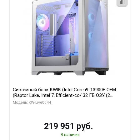
Системный блок KWIK (Intel Core i9-13900F OEM
(Raptor Lake, Intel 7, Efficient-co/ 32 ГБ ОЗУ (2
модуля)/ Gigabyte RTX5070Ti AERO OC 16GB GDDR7
Модель: KW-Live0044
256bit 3xDP HD/ 512 ГБ SSD)
219 951 руб.
В наличии