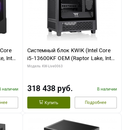
 Core
Системный блок KWIK (Intel Core
, Intel
i5-13600KF OEM (Raptor Lake, Intel
Palit
7, C14 8EC/6PC/ 64 ГБ ОЗУ/ MSI
Модель: KW-Live0063
6GB
RTX5080 VENTUS 3X OC 16GB
0 ГБ
GDDR7 256bit 3xDP HDMI/ 512 ГБ
318 438 руб.
SSD)
В наличии
В наличии
бнее
Подробнее
Купить