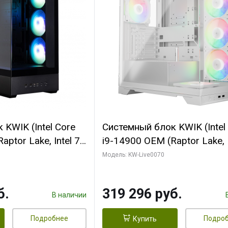
KWIK (Intel Core
Системный блок KWIK (Intel
ptor Lake, Intel 7,
i9-14900 OEM (Raptor Lake, I
 64 ГБ ОЗУ (2
C24 16EC/8PC// 64 ГБ ОЗУ 
Модель: KW-Live0070
 RTX5080
модуля)/ Gigabyte RTX5080
 16GB GDDR7
XTREME WATERFORCE 16G
б.
319 296 руб.
/ 512 ГБ SSD)
GDDR7 256bit/ 960 ГБ SSD)
В наличии
Подробнее
Подро
Купить