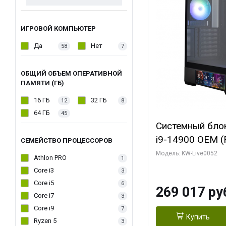
ИГРОВОЙ КОМПЬЮТЕР
Да
Нет
58
7
ОБЩИЙ ОБЪЕМ ОПЕРАТИВНОЙ
ПАМЯТИ (ГБ)
16 ГБ
32 ГБ
12
8
64 ГБ
45
Системный блок 
i9-14900 OEM (Ra
СЕМЕЙСТВО ПРОЦЕССОРОВ
C24 16EC/8PC//
Модель: KW-Live0052
Athlon PRO
1
модуля)/ Palit
Core i3
3
GAMINGPRO OC
Core i5
6
269 017 ру
256bit 3xDP HD
Core i7
3
Core i9
7
Купить
Ryzen 5
3