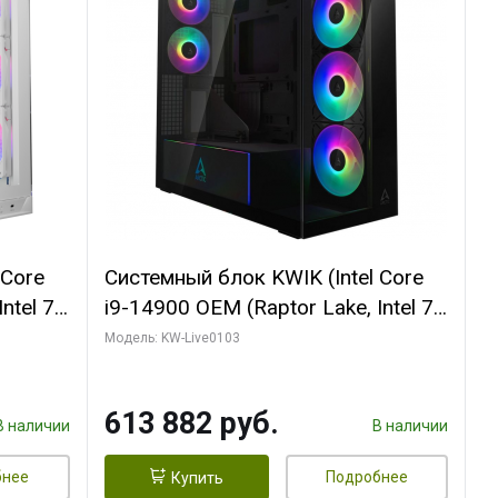
 Core
Системный блок KWIK (Intel Core
ntel 7,
i9-14900 OEM (Raptor Lake, Intel 7,
(2
C24 16EC/8PC// 64 ГБ ОЗУ (2
Модель: KW-Live0103
модуля)/ Afox RTX4090 24GB
B
GDDR6X 384-Bit 3xDP HDMI ATX
613 882 руб.
Turbo/ 960 ГБ SSD)
В наличии
В наличии
бнее
Подробнее
Купить