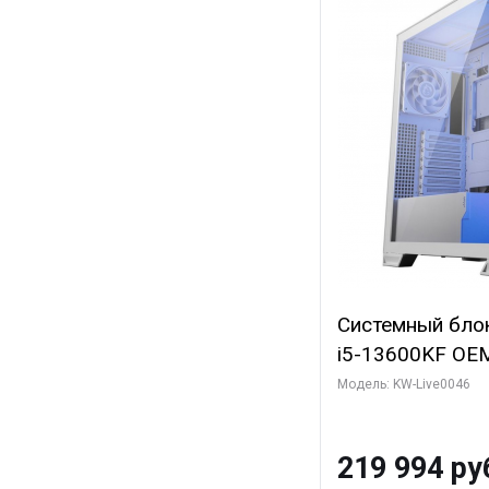
Системный блок 
i5-13600KF OEM 
7, C14 8EC/6PC
Модель: KW-Live0046
Gigabyte RTX5
8GB GDDR7 128b
219 994 ру
SSD)