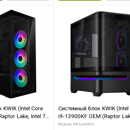
KWIK (Intel Core
Системный блок KWIK (Intel
ptor Lake, Intel 7,
i9-13900KF OEM (Raptor Lake
 64 ГБ ОЗУ (2
7, C24 16EC/8P/ 64 ГБ ОЗУ 
Модель: KW-Live0064