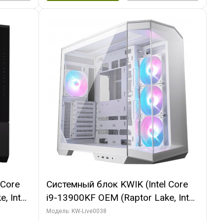
 Core
Системный блок KWIK (Intel Core
, Intel
i9-13900KF OEM (Raptor Lake, Intel
(2
7, C24 16EC/8P/ 32 ГБ ОЗУ (2
Модель: KW-Live0038