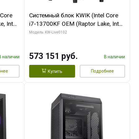
 Core
Системный блок KWIK (Intel Core
, Intel
i7-13700KF OEM (Raptor Lake, Intel
(2
7, C16 8EC/8PC/ 32 ГБ ОЗУ (2
Модель: KW-Live0102
ROART
модуля)/ Afox RTX4090 24GB
e-C DP
GDDR6X 384-Bit 3xDP HDMI ATX
573 151 руб.
Turbo/ 960 ГБ SSD)
В наличии
В наличии
бнее
Подробнее
Купить