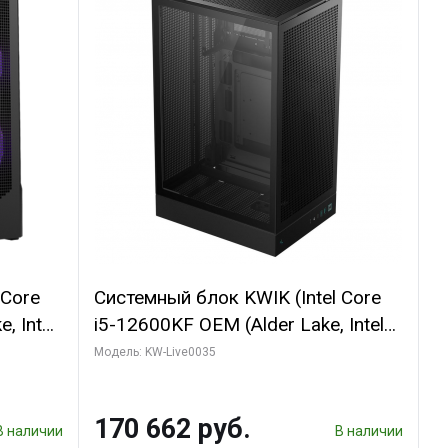
 Core
Системный блок KWIK (Intel Core
, Intel
i5-12600KF OEM (Alder Lake, Intel
(2
7, C10 4EC/6PC// 64 ГБ ОЗУ/ Ninja
Модель: KW-Live0035
Sinotex GTX1650 4GB 128bit
R7
GDDR6 DVI DP HDMI 2/ 960 ГБ
170 662 руб.
D)
SSD)
В наличии
В наличии