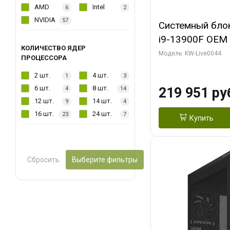
AMD
Intel
6
2
NVIDIA
57
Системный блок 
i9-13900F OEM (
КОЛИЧЕСТВО ЯДЕР
7, Efficient-co/
Модель: KW-Live0044
ПРОЦЕССОРА
модуля)/ Gigab
2 шт.
4 шт.
1
3
AERO OC 16GB 
6 шт.
8 шт.
219 951 ру
4
14
HD/ 512 ГБ SSD
12 шт.
14 шт.
9
4
16 шт.
24 шт.
23
7
Купить
Сбросить
Выберите фильтры