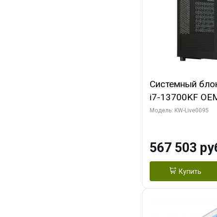
Системный блок 
i7-13700KF OEM 
7, C16 8EC/8PC
Модель: KW-Live0095
модуля)/ Afox
GDDR6X 384-Bi
567 503 ру
Turbo/ 512 ГБ 
Купить