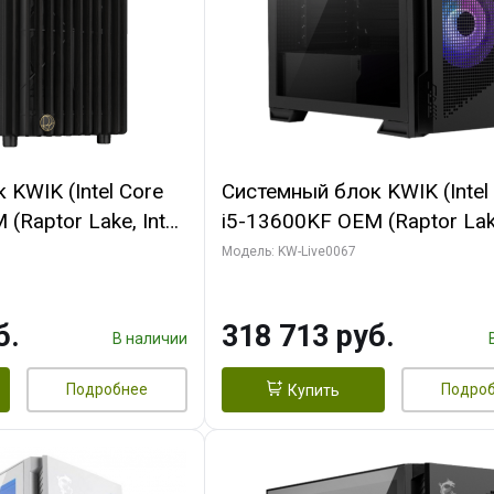
KWIK (Intel Core
Системный блок KWIK (Intel
(Raptor Lake, Intel
i5-13600KF OEM (Raptor Lake
/ 32 ГБ ОЗУ (2
7, C14 8EC/6PC/ 64 ГБ ОЗУ/ 
Модель: KW-Live0067
 RTX4090 24GB
RTX5080 GAMINGPRO OC 1
t 3xDP HDMI ATX
GDDR7 256bit 3xDP HD/ 96
б.
318 713 руб.
SSD)
SSD)
В наличии
Подробнее
Подро
Купить