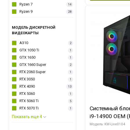
Ryzen 7
14
Ryzen 9
28
МОДЕЛЬ ДИСКРЕТНОЙ
ВИДЕОКАРТЫ
A310
2
GTX 1050 Ti
1
GTX 1650
1
GTX 1660 Super
2
RTX 2060 Super
1
RTX 3050
1
RTX 4090
13
RTX 5060
1
RTX 5060 Ti
5
Системный блок 
RTX 5070 Ti
1
i9-14900 OEM (Ra
Показать еще 4
C24 16EC/8PC//
Модель: KW-Live0104