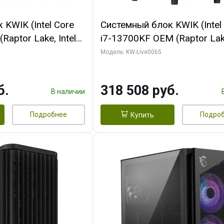
KWIK (Intel Core
Системный блок KWIK (Intel
Raptor Lake, Intel
i7-13700KF OEM (Raptor Lake
 32 ГБ ОЗУ (2
7, C16 8EC/8PC/ 64 ГБ ОЗУ 
Модель: KW-Live0065
yte RTX5070Ti
модуля)/ ASUS RTX5080 P
GDDR7 256bit 3xDP
OC 16GB GDDR7 256bit Typ
б.
318 508 руб.
)
2/ 1 ТБ SSD)
В наличии
Подробнее
Подро
Купить