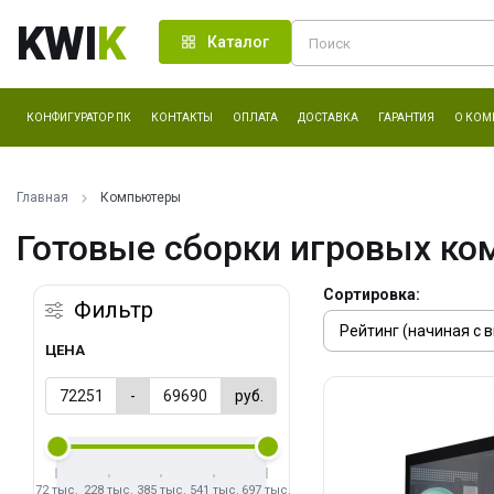
KWI
K
Каталог
КОНФИГУРАТОР ПК
КОНТАКТЫ
ОПЛАТА
ДОСТАВКА
ГАРАНТИЯ
О КОМ
Главная
Компьютеры
Готовые сборки игровых ко
Сортировка:
Фильтр
ЦЕНА
-
руб.
72 тыс.
228 тыс.
385 тыс.
541 тыс.
697 тыс.