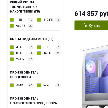
модуля)/ Afox
ОБЩИЙ ОБЪЕМ
ТВЕРДОТЕЛЬНЫХ
GDDR6X 384-Bi
НАКОПИТЕЛЕЙ (ГБ)
614 857 ру
Turbo/ 1 ТБ SS
1 ТБ
512 ГБ
19
16
Купить
960 ГБ
30
ОБЪЕМ ВИДЕОПАМЯТИ (ГБ)
4 ГБ
6 ГБ
5
3
8 ГБ
16 ГБ
7
36
24 ГБ
13
ПРОИЗВОДИТЕЛЬ
ПРОЦЕССОРА
AMD
Intel
46
19
ПРОИЗВОДИТЕЛЬ
ГРАФИЧЕСКОГО ПРОЦЕССОРА