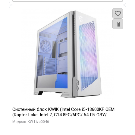
Системный блок KWIK (Intel Core i5-13600KF OEM
(Raptor Lake, Intel 7, C14 8EC/6PC/ 64 ГБ ОЗУ/
Gigabyte RTX5060Ti GAMING OC 8GB GDDR7 128bit
Модель: KW-Live0046
3xDP H/ 960 ГБ SSD)