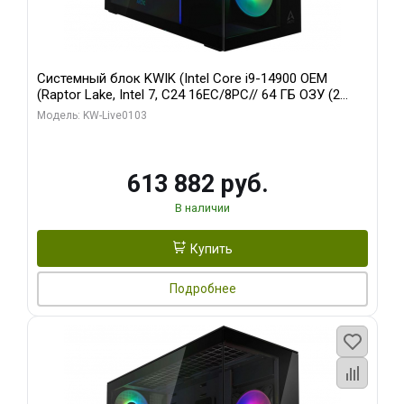
Системный блок KWIK (Intel Core i9-14900 OEM
(Raptor Lake, Intel 7, C24 16EC/8PC// 64 ГБ ОЗУ (2
модуля)/ Afox RTX4090 24GB GDDR6X 384-Bit 3xDP
Модель: KW-Live0103
HDMI ATX Turbo/ 960 ГБ SSD)
613 882 руб.
В наличии
Купить
Подробнее