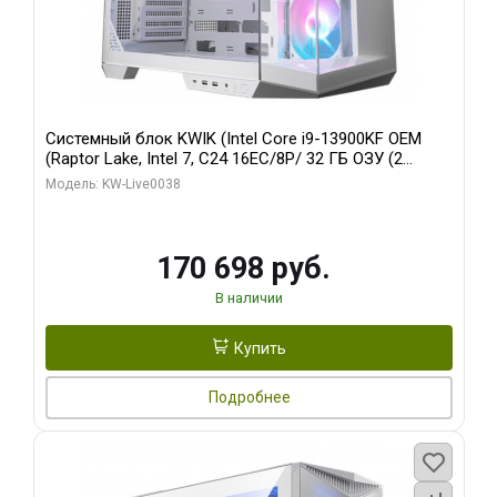
Системный блок KWIK (Intel Core i9-13900KF OEM
(Raptor Lake, Intel 7, C24 16EC/8P/ 32 ГБ ОЗУ (2
модуля)/ Gigabyte RX9070XT GAMING OC 16GB GDDR6
Модель: KW-Live0038
256bit 2xDP 2/ 960 ГБ SSD)
170 698 руб.
В наличии
Купить
Подробнее