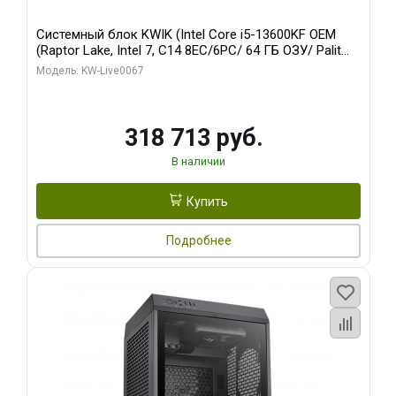
Системный блок KWIK (Intel Core i5-13600KF OEM
(Raptor Lake, Intel 7, C14 8EC/6PC/ 64 ГБ ОЗУ/ Palit
RTX5080 GAMINGPRO OC 16GB GDDR7 256bit 3xDP
Модель: KW-Live0067
HD/ 960 ГБ SSD)
318 713 руб.
В наличии
Купить
Подробнее