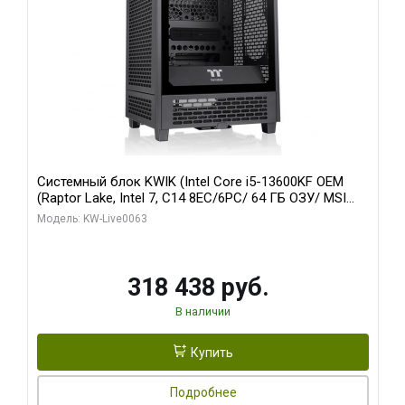
Системный блок KWIK (Intel Core i5-13600KF OEM
(Raptor Lake, Intel 7, C14 8EC/6PC/ 64 ГБ ОЗУ/ MSI
RTX5080 VENTUS 3X OC 16GB GDDR7 256bit 3xDP
Модель: KW-Live0063
HDMI/ 512 ГБ SSD)
318 438 руб.
В наличии
Купить
Подробнее