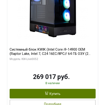
Системный блок KWIK (Intel Core i9-14900 OEM
(Raptor Lake, Intel 7, C24 16EC/8PC// 64 ГБ ОЗУ (2
модуля)/ Palit RTX5080 GAMINGPRO OC 16GB GDDR7
Модель: KW-Live0052
256bit 3xDP HD/ 512 ГБ SSD)
269 017 руб.
В наличии
Купить
Подробнее