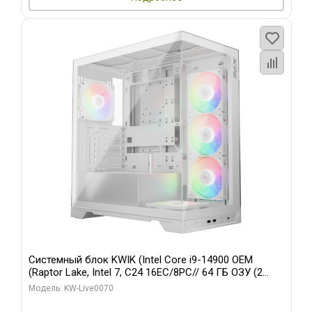
Системный блок KWIK (Intel Core i9-14900 OEM
(Raptor Lake, Intel 7, C24 16EC/8PC// 64 ГБ ОЗУ (2
модуля)/ Gigabyte RTX5080 XTREME WATERFORCE
Модель: KW-Live0070
16GB GDDR7 256bit/ 960 ГБ SSD)