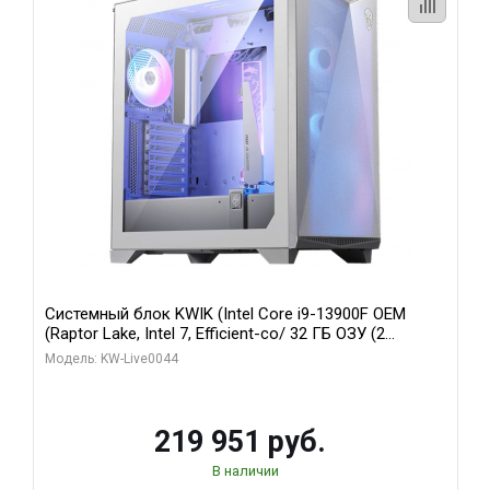
Системный блок KWIK (Intel Core i9-13900F OEM
(Raptor Lake, Intel 7, Efficient-co/ 32 ГБ ОЗУ (2
модуля)/ Gigabyte RTX5070Ti AERO OC 16GB GDDR7
Модель: KW-Live0044
256bit 3xDP HD/ 512 ГБ SSD)
219 951 руб.
В наличии