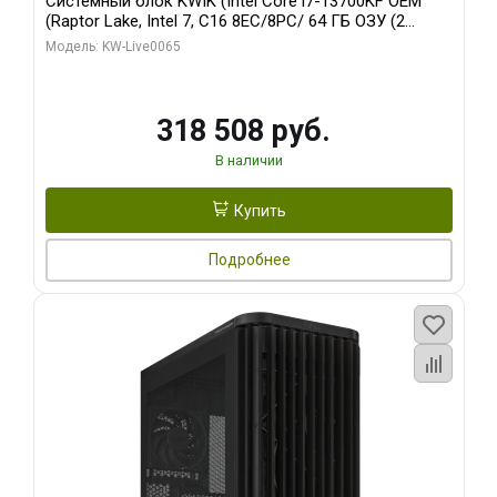
Системный блок KWIK (Intel Core i7-13700KF OEM
(Raptor Lake, Intel 7, C16 8EC/8PC/ 64 ГБ ОЗУ (2
модуля)/ ASUS RTX5080 PROART OC 16GB GDDR7
Модель: KW-Live0065
256bit Type-C DP 2/ 1 ТБ SSD)
318 508 руб.
В наличии
Купить
Подробнее