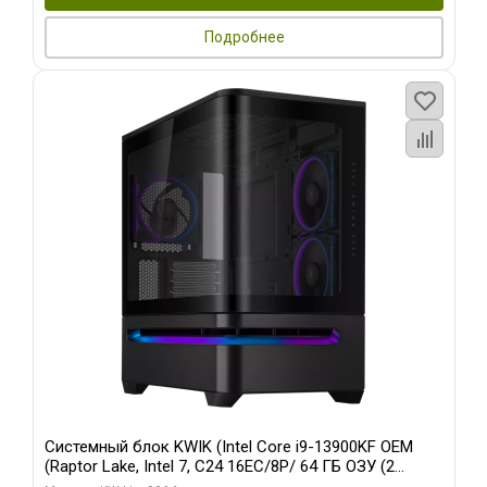
Подробнее
Системный блок KWIK (Intel Core i9-13900KF OEM
(Raptor Lake, Intel 7, C24 16EC/8P/ 64 ГБ ОЗУ (2
модуля)/ ASUS RTX5080 PROART OC 16GB GDDR7