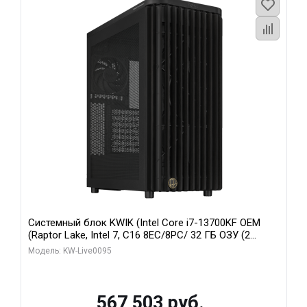
Системный блок KWIK (Intel Core i7-13700KF OEM
(Raptor Lake, Intel 7, C16 8EC/8PC/ 32 ГБ ОЗУ (2
модуля)/ Afox RTX4090 24GB GDDR6X 384-Bit 3xDP
Модель: KW-Live0095
HDMI ATX Turbo/ 512 ГБ SSD)
567 503 руб.