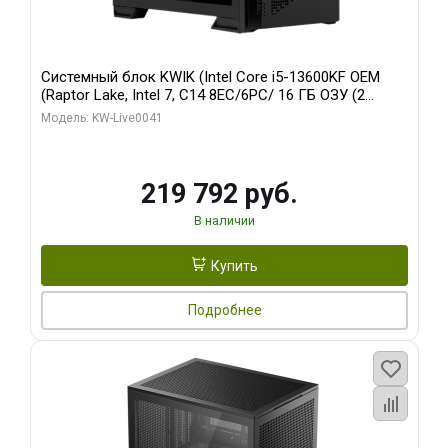
Системный блок KWIK (Intel Core i5-13600KF OEM
(Raptor Lake, Intel 7, C14 8EC/6PC/ 16 ГБ ОЗУ (2
модуля)/ Palit RTX5080 GAMINGPRO OC 16GB GDDR7
Модель: KW-Live0041
256bit 3xDP HD/ 512 ГБ SSD)
219 792 руб.
В наличии
Купить
Подробнее