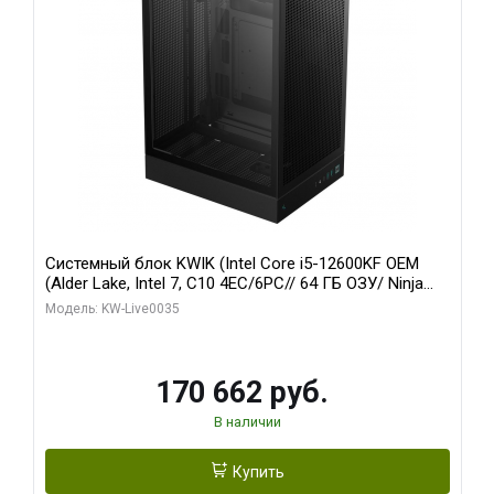
Системный блок KWIK (Intel Core i5-12600KF OEM
(Alder Lake, Intel 7, C10 4EC/6PC// 64 ГБ ОЗУ/ Ninja
Sinotex GTX1650 4GB 128bit GDDR6 DVI DP HDMI 2/
Модель: KW-Live0035
960 ГБ SSD)
170 662 руб.
В наличии
Купить