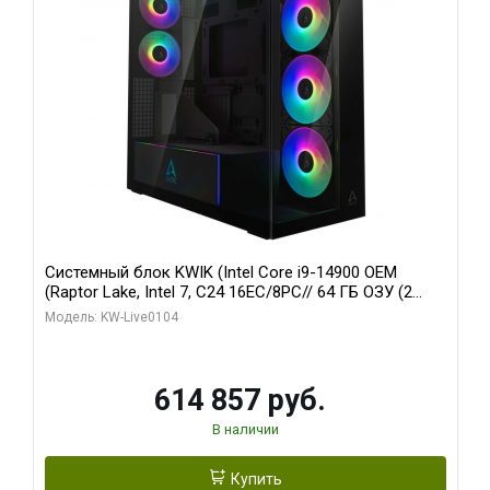
Системный блок KWIK (Intel Core i9-14900 OEM
(Raptor Lake, Intel 7, C24 16EC/8PC// 64 ГБ ОЗУ (2
модуля)/ Afox RTX4090 24GB GDDR6X 384-Bit 3xDP
Модель: KW-Live0104
HDMI ATX Turbo/ 1 ТБ SSD)
614 857 руб.
В наличии
Купить