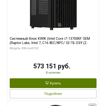
Системный блок KWIK (Intel Core i7-13700KF OEM
(Raptor Lake, Intel 7, C16 8EC/8PC/ 32 ГБ ОЗУ (2
модуля)/ Afox RTX4090 24GB GDDR6X 384-Bit 3xDP
Модель: KW-Live0102
HDMI ATX Turbo/ 960 ГБ SSD)
573 151 руб.
В наличии
Купить
Подробнее