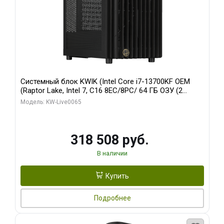
Системный блок KWIK (Intel Core i7-13700KF OEM
(Raptor Lake, Intel 7, C16 8EC/8PC/ 64 ГБ ОЗУ (2
модуля)/ ASUS RTX5080 PROART OC 16GB GDDR7
Модель: KW-Live0065
256bit Type-C DP 2/ 1 ТБ SSD)
318 508 руб.
В наличии
Купить
Подробнее