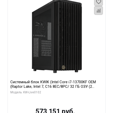
Системный блок KWIK (Intel Core i7-13700KF OEM
(Raptor Lake, Intel 7, C16 8EC/8PC/ 32 ГБ ОЗУ (2
модуля)/ Afox RTX4090 24GB GDDR6X 384-Bit 3xDP
Модель: KW-Live0102
HDMI ATX Turbo/ 960 ГБ SSD)
573 151 руб.