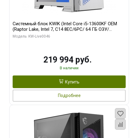
Системный блок KWIK (Intel Core i5-13600KF OEM
(Raptor Lake, Intel 7, C14 8EC/6PC/ 64 ГБ ОЗУ/
Gigabyte RTX5060Ti GAMING OC 8GB GDDR7 128bit
Модель: KW-Live0046
3xDP H/ 960 ГБ SSD)
219 994 руб.
В наличии
Купить
Подробнее