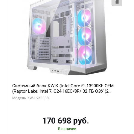
Системный блок KWIK (Intel Core i9-13900KF OEM
(Raptor Lake, Intel 7, C24 16EC/8P/ 32 ГБ ОЗУ (2
модуля)/ Gigabyte RX9070XT GAMING OC 16GB GDDR6
Модель: KW-Live0038
256bit 2xDP 2/ 960 ГБ SSD)
170 698 руб.
В наличии