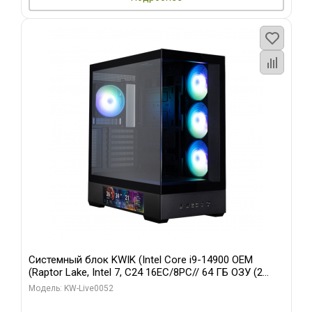
Системный блок KWIK (Intel Core i9-14900 OEM
(Raptor Lake, Intel 7, C24 16EC/8PC// 64 ГБ ОЗУ (2
модуля)/ Palit RTX5080 GAMINGPRO OC 16GB GDDR7
Модель: KW-Live0052
256bit 3xDP HD/ 512 ГБ SSD)