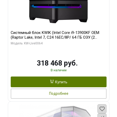
Системный блок KWIK (Intel Core i9-13900KF OEM
(Raptor Lake, Intel 7, C24 16EC/8P/ 64 ГБ ОЗУ (2
модуля)/ ASUS RTX5080 PROART OC 16GB GDDR7
Модель: KW-Live0064
256bit Type-C DP 2/ 512 ГБ SSD)
318 468 руб.
В наличии
Купить
Подробнее