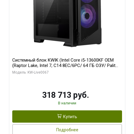
Системный блок KWIK (Intel Core i5-13600KF OEM
(Raptor Lake, Intel 7, C14 8EC/6PC/ 64 ГБ ОЗУ/ Palit
RTX5080 GAMINGPRO OC 16GB GDDR7 256bit 3xDP
Модель: KW-Live0067
HD/ 960 ГБ SSD)
318 713 руб.
В наличии
Купить
Подробнее