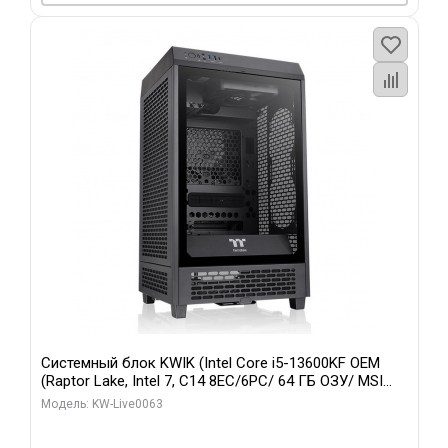
Системный блок KWIK (Intel Core i5-13600KF OEM
(Raptor Lake, Intel 7, C14 8EC/6PC/ 64 ГБ ОЗУ/ MSI
RTX5080 VENTUS 3X OC 16GB GDDR7 256bit 3xDP
Модель: KW-Live0063
HDMI/ 512 ГБ SSD)