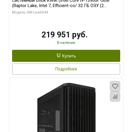
Системный блок KWIK (Intel Core i9-13900F OEM
(Raptor Lake, Intel 7, Efficient-co/ 32 ГБ ОЗУ (2
модуля)/ Gigabyte RTX5070Ti AERO OC 16GB GDDR7
Модель: KW-Live0044
256bit 3xDP HD/ 512 ГБ SSD)
219 951 руб.
В наличии
Купить
Подробнее