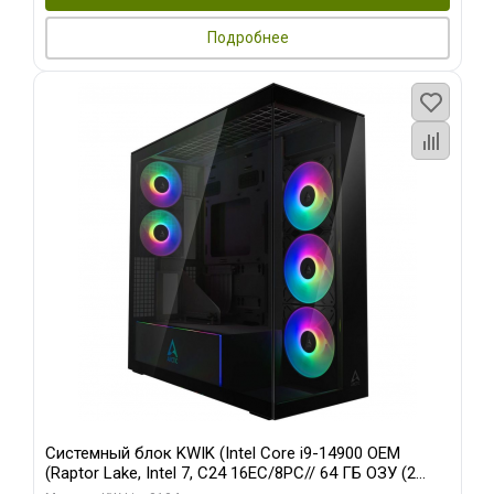
Подробнее
Системный блок KWIK (Intel Core i9-14900 OEM
(Raptor Lake, Intel 7, C24 16EC/8PC// 64 ГБ ОЗУ (2
модуля)/ Afox RTX4090 24GB GDDR6X 384-Bit 3xDP