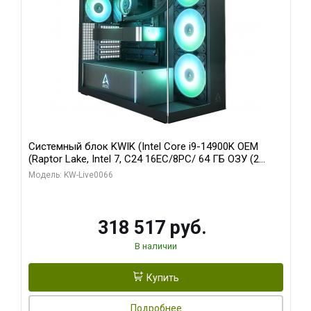
Системный блок KWIK (Intel Core i9-14900K OEM
(Raptor Lake, Intel 7, C24 16EC/8PC/ 64 ГБ ОЗУ (2
модуля)/ Gigabyte RTX5080 XTREME WATERFORCE
Модель: KW-Live0066
16GB GDDR7 256bit/ 1 ТБ SSD)
318 517 руб.
В наличии
Купить
Подробнее