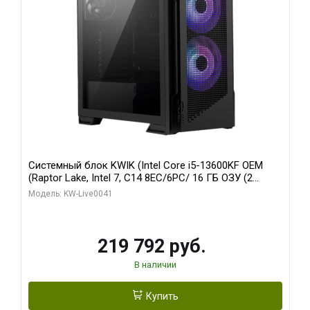
Системный блок KWIK (Intel Core i5-13600KF OEM
(Raptor Lake, Intel 7, C14 8EC/6PC/ 16 ГБ ОЗУ (2
модуля)/ Palit RTX5080 GAMINGPRO OC 16GB GDDR7
Модель: KW-Live0041
256bit 3xDP HD/ 512 ГБ SSD)
219 792 руб.
В наличии
Купить