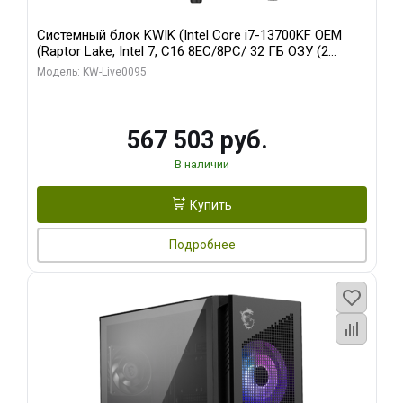
Системный блок KWIK (Intel Core i7-13700KF OEM
(Raptor Lake, Intel 7, C16 8EC/8PC/ 32 ГБ ОЗУ (2
модуля)/ Afox RTX4090 24GB GDDR6X 384-Bit 3xDP
Модель: KW-Live0095
HDMI ATX Turbo/ 512 ГБ SSD)
567 503 руб.
В наличии
Купить
Подробнее