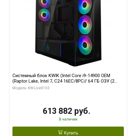
Системный блок KWIK (Intel Core i9-14900 OEM
(Raptor Lake, Intel 7, C24 16EC/8PC// 64 ГБ ОЗУ (2
модуля)/ Afox RTX4090 24GB GDDR6X 384-Bit 3xDP
Модель: KW-Live0103
HDMI ATX Turbo/ 960 ГБ SSD)
613 882 руб.
В наличии
Купить