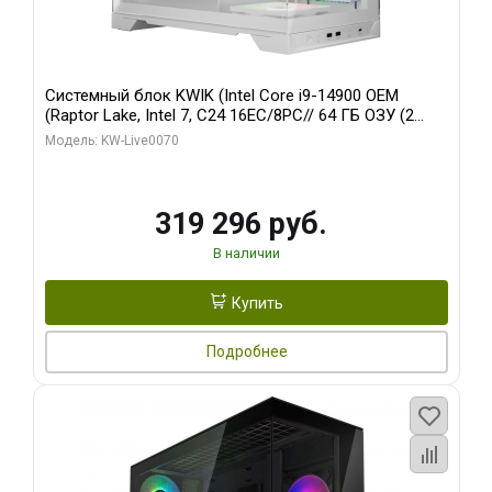
Системный блок KWIK (Intel Core i9-14900 OEM
(Raptor Lake, Intel 7, C24 16EC/8PC// 64 ГБ ОЗУ (2
модуля)/ Gigabyte RTX5080 XTREME WATERFORCE
Модель: KW-Live0070
16GB GDDR7 256bit/ 960 ГБ SSD)
319 296 руб.
В наличии
Купить
Подробнее