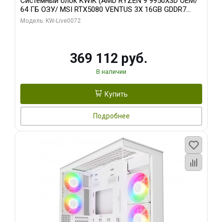
Системный блок KWIK (AMD RYZEN 9 9950X3D OEM/
64 ГБ ОЗУ/ MSI RTX5080 VENTUS 3X 16GB GDDR7
256bit 3xDP HDMI 3F/ 960 ГБ SSD)
Модель: KW-Live0072
369 112 руб.
В наличии
Купить
Подробнее