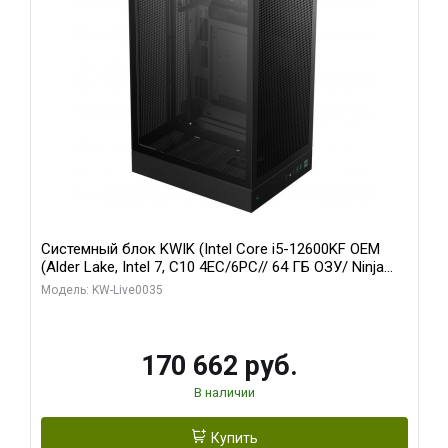
Системный блок KWIK (Intel Core i5-12600KF OEM
(Alder Lake, Intel 7, C10 4EC/6PC// 64 ГБ ОЗУ/ Ninja
Sinotex GTX1650 4GB 128bit GDDR6 DVI DP HDMI 2/
Модель: KW-Live0035
960 ГБ SSD)
170 662 руб.
В наличии
Купить