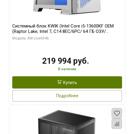
Системный блок KWIK (Intel Core i5-13600KF OEM
(Raptor Lake, Intel 7, C14 8EC/6PC/ 64 ГБ ОЗУ/
Gigabyte RTX5060Ti GAMING OC 8GB GDDR7 128bit
Модель: KW-Live0046
3xDP H/ 960 ГБ SSD)
219 994 руб.
В наличии
Купить
Подробнее