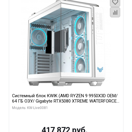
Системный блок KWIK (AMD RYZEN 9 9950X3D OEM/
64 ГБ ОЗУ/ Gigabyte RTX5080 XTREME WATERFORCE
16GB GDDR7 256bit/ 1 ТБ SSD)
Модель: KW-Live0081
417 872 руб.