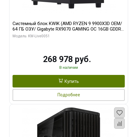
Системный блок KWIK (AMD RYZEN 9 9900X3D OEM/
64 ГБ ОЗУ/ Gigabyte RX9070 GAMING OC 16GB GDDR6
256bit 2xDP 2xH/ 960 ГБ SSD)
Модель: KW-Live0051
268 978 руб.
В наличии
Купить
Подробнее