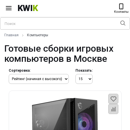
KWI
K
Контакты
Главная
Компьютеры
Готовые сборки игровых
компьютеров в Москве
Сортировка:
Показать: