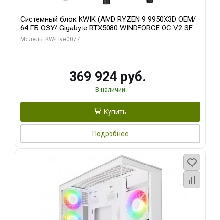
Системный блок KWIK (AMD RYZEN 9 9950X3D OEM/
64 ГБ ОЗУ/ Gigabyte RTX5080 WINDFORCE OC V2 SFF
16GB GDDR7 256b/ 960 ГБ SSD)
Модель: KW-Live0077
369 924 руб.
В наличии
Купить
Подробнее