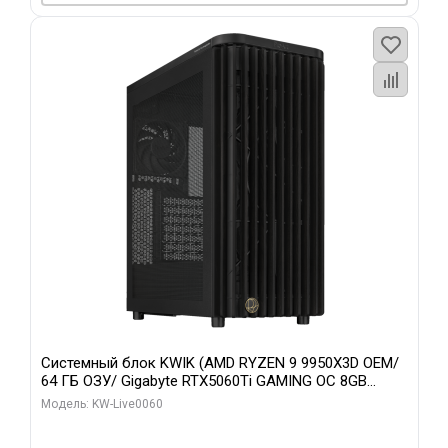
Системный блок KWIK (AMD RYZEN 9 9950X3D OEM/
64 ГБ ОЗУ/ Gigabyte RTX5060Ti GAMING OC 8GB
GDDR7 128bit 3xDP H/ 1 ТБ SSD)
Модель: KW-Live0060