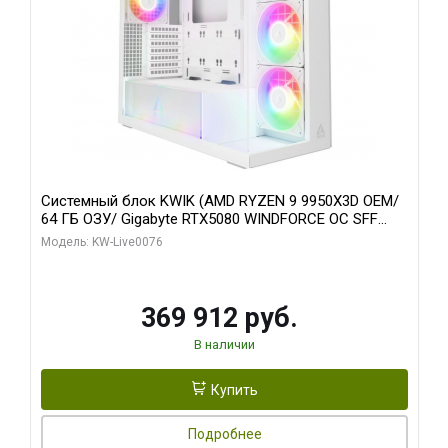
Системный блок KWIK (AMD RYZEN 9 9950X3D OEM/
64 ГБ ОЗУ/ Gigabyte RTX5080 WINDFORCE OC SFF
16GB GDDR7 256bit / 960 ГБ SSD)
Модель: KW-Live0076
369 912 руб.
В наличии
Купить
Подробнее