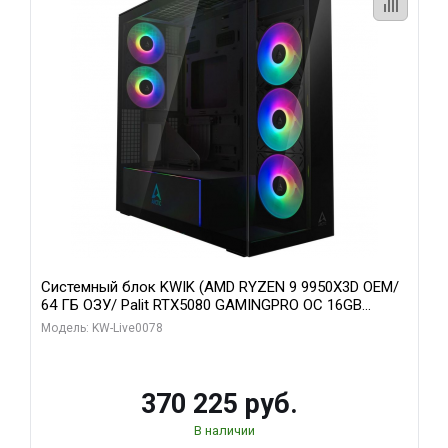
Системный блок KWIK (AMD RYZEN 9 9950X3D OEM/
64 ГБ ОЗУ/ Palit RTX5080 GAMINGPRO OC 16GB
GDDR7 256bit 3xDP HD/ 1 ТБ SSD)
Модель: KW-Live0078
370 225 руб.
В наличии