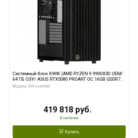
Системный блок KWIK (AMD RYZEN 9 9900X3D OEM/
64 ГБ ОЗУ/ ASUS RTX5080 PROART OC 16GB GDDR7
256bit Type-C DP 2/ 960 ГБ SSD)
Модель: KW-Live0085
419 818 руб.
В наличии
Купить