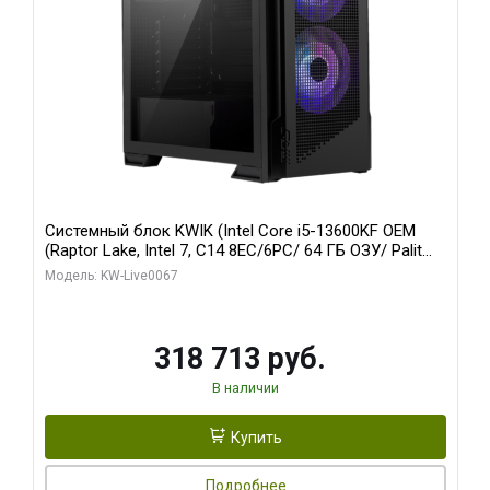
Системный блок KWIK (Intel Core i5-13600KF OEM
(Raptor Lake, Intel 7, C14 8EC/6PC/ 64 ГБ ОЗУ/ Palit
RTX5080 GAMINGPRO OC 16GB GDDR7 256bit 3xDP
Модель: KW-Live0067
HD/ 960 ГБ SSD)
318 713 руб.
В наличии
Купить
Подробнее