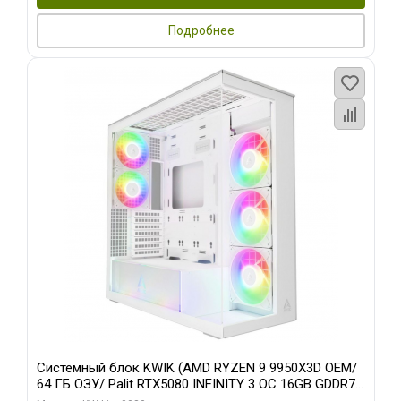
Подробнее
Системный блок KWIK (AMD RYZEN 9 9950X3D OEM/
64 ГБ ОЗУ/ Palit RTX5080 INFINITY 3 OC 16GB GDDR7
256bit 3xDP H/ 960 ГБ SSD)