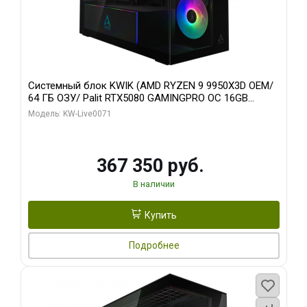
Системный блок KWIK (AMD RYZEN 9 9950X3D OEM/
64 ГБ ОЗУ/ Palit RTX5080 GAMINGPRO OC 16GB
GDDR7 256bit 3xDP HD/ 960 ГБ SSD)
Модель: KW-Live0071
367 350 руб.
В наличии
Купить
Подробнее