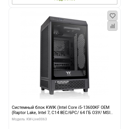
Системный блок KWIK (Intel Core i5-13600KF OEM
(Raptor Lake, Intel 7, C14 8EC/6PC/ 64 ГБ ОЗУ/ MSI
RTX5080 VENTUS 3X OC 16GB GDDR7 256bit 3xDP
Модель: KW-Live0063
HDMI/ 512 ГБ SSD)