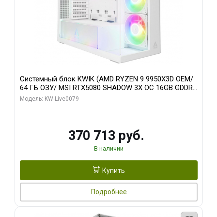
Системный блок KWIK (AMD RYZEN 9 9950X3D OEM/
64 ГБ ОЗУ/ MSI RTX5080 SHADOW 3X OC 16GB GDDR7
256bit 3xDP HDMI/ 960 ГБ SSD)
Модель: KW-Live0079
370 713 руб.
В наличии
Купить
Подробнее