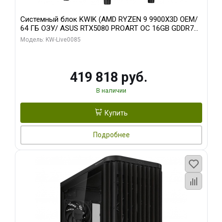
Системный блок KWIK (AMD RYZEN 9 9900X3D OEM/
64 ГБ ОЗУ/ ASUS RTX5080 PROART OC 16GB GDDR7
256bit Type-C DP 2/ 960 ГБ SSD)
Модель: KW-Live0085
419 818 руб.
В наличии
Купить
Подробнее