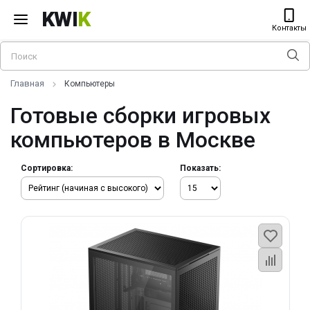
KWI
K
Контакты
Главная
Компьютеры
Готовые сборки игровых
компьютеров в Москве
Сортировка:
Показать: