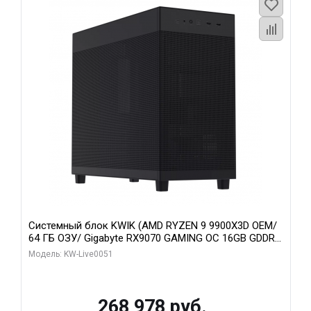
Системный блок KWIK (AMD RYZEN 9 9900X3D OEM/
64 ГБ ОЗУ/ Gigabyte RX9070 GAMING OC 16GB GDDR6
256bit 2xDP 2xH/ 960 ГБ SSD)
Модель: KW-Live0051
268 978 руб.