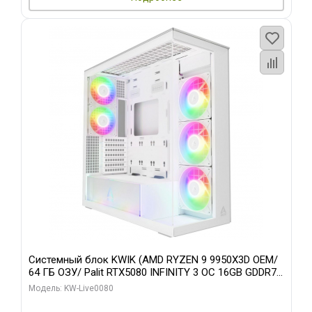
Системный блок KWIK (AMD RYZEN 9 9950X3D OEM/
64 ГБ ОЗУ/ Palit RTX5080 INFINITY 3 OC 16GB GDDR7
256bit 3xDP H/ 960 ГБ SSD)
Модель: KW-Live0080