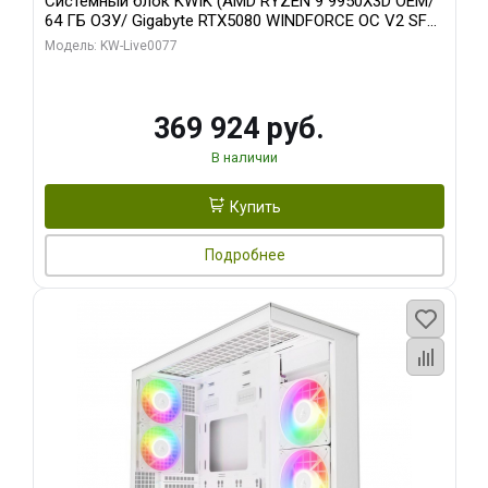
Системный блок KWIK (AMD RYZEN 9 9950X3D OEM/
64 ГБ ОЗУ/ Gigabyte RTX5080 WINDFORCE OC V2 SFF
16GB GDDR7 256b/ 960 ГБ SSD)
Модель: KW-Live0077
369 924 руб.
В наличии
Купить
Подробнее