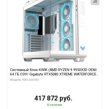
Системный блок KWIK (AMD RYZEN 9 9950X3D OEM/
64 ГБ ОЗУ/ Gigabyte RTX5080 XTREME WATERFORCE
16GB GDDR7 256bit/ 1 ТБ SSD)
Модель: KW-Live0081
417 872 руб.
В наличии