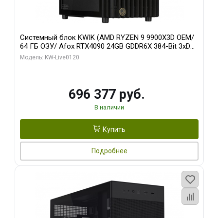
Системный блок KWIK (AMD RYZEN 9 9900X3D OEM/
64 ГБ ОЗУ/ Afox RTX4090 24GB GDDR6X 384-Bit 3xDP
HDMI ATX Turbo/ 1 ТБ SSD)
Модель: KW-Live0120
696 377 руб.
В наличии
Купить
Подробнее