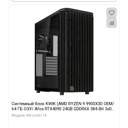
Системный блок KWIK (AMD RYZEN 9 9900X3D OEM/
64 ГБ ОЗУ/ Afox RTX4090 24GB GDDR6X 384-Bit 3xDP
HDMI ATX Turbo/ 960 ГБ SSD)
Модель: KW-Live0118