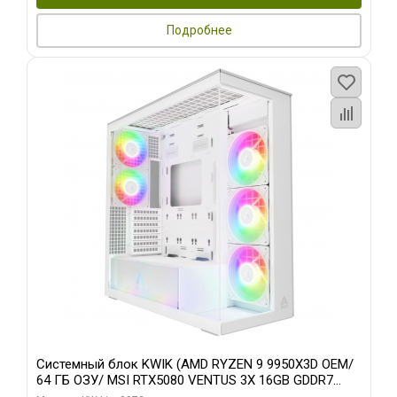
Подробнее
Системный блок KWIK (AMD RYZEN 9 9950X3D OEM/
64 ГБ ОЗУ/ MSI RTX5080 VENTUS 3X 16GB GDDR7
256bit 3xDP HDMI 3F/ 960 ГБ SSD)