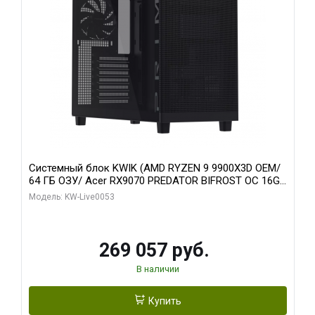
Системный блок KWIK (AMD RYZEN 9 9900X3D OEM/
64 ГБ ОЗУ/ Acer RX9070 PREDATOR BIFROST OC 16GB
GDDR6 256bit 3x/ 1 ТБ SSD)
Модель: KW-Live0053
269 057 руб.
В наличии
Купить