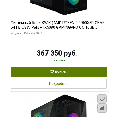
Системный блок KWIK (AMD RYZEN 9 9950X3D OEM/
64 ГБ ОЗУ/ Palit RTX5080 GAMINGPRO OC 16GB
GDDR7 256bit 3xDP HD/ 960 ГБ SSD)
Модель: KW-Live0071
367 350 руб.
В наличии
Купить
Подробнее