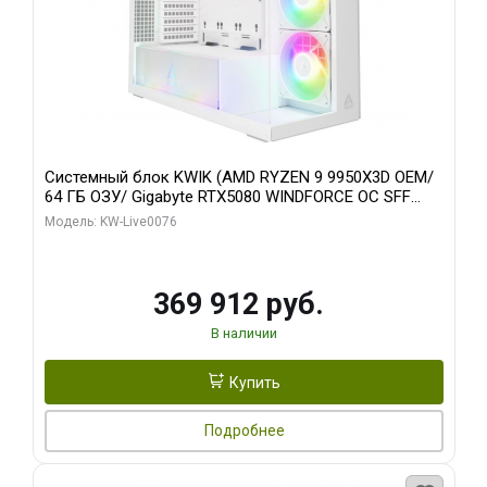
Системный блок KWIK (AMD RYZEN 9 9950X3D OEM/
64 ГБ ОЗУ/ Gigabyte RTX5080 WINDFORCE OC SFF
16GB GDDR7 256bit / 960 ГБ SSD)
Модель: KW-Live0076
369 912 руб.
В наличии
Купить
Подробнее