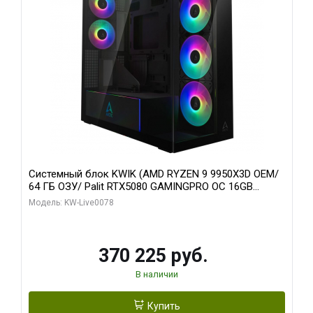
Системный блок KWIK (AMD RYZEN 9 9950X3D OEM/
64 ГБ ОЗУ/ Palit RTX5080 GAMINGPRO OC 16GB
GDDR7 256bit 3xDP HD/ 1 ТБ SSD)
Модель: KW-Live0078
370 225 руб.
В наличии
Купить