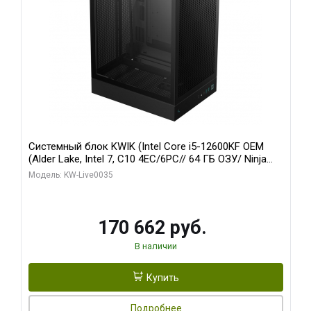
Системный блок KWIK (Intel Core i5-12600KF OEM
(Alder Lake, Intel 7, C10 4EC/6PC// 64 ГБ ОЗУ/ Ninja
Sinotex GTX1650 4GB 128bit GDDR6 DVI DP HDMI 2/
Модель: KW-Live0035
960 ГБ SSD)
170 662 руб.
В наличии
Купить
Подробнее