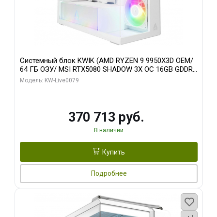
Системный блок KWIK (AMD RYZEN 9 9950X3D OEM/
64 ГБ ОЗУ/ MSI RTX5080 SHADOW 3X OC 16GB GDDR7
256bit 3xDP HDMI/ 960 ГБ SSD)
Модель: KW-Live0079
370 713 руб.
В наличии
Купить
Подробнее