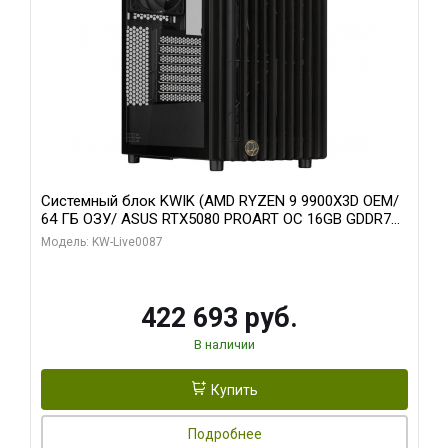
Системный блок KWIK (AMD RYZEN 9 9900X3D OEM/
64 ГБ ОЗУ/ ASUS RTX5080 PROART OC 16GB GDDR7
256bit Type-C DP 2/ 1 ТБ SSD)
Модель: KW-Live0087
422 693 руб.
В наличии
Купить
Подробнее