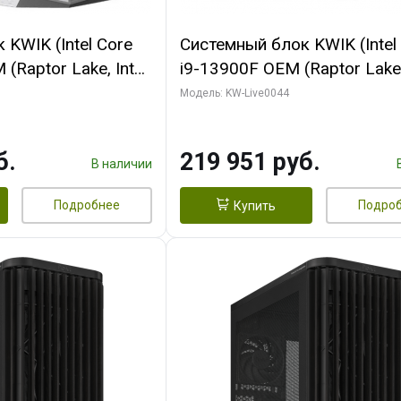
KWIK (Intel Core
Системный блок KWIK (Intel
(Raptor Lake, Intel
i9-13900F OEM (Raptor Lake,
/ 32 ГБ ОЗУ (2
7, Efficient-co/ 32 ГБ ОЗУ (2
Модель: KW-Live0044
yte RX9070XT
модуля)/ Gigabyte RTX5070
B GDDR6 256bit
AERO OC 16GB GDDR7 256bi
б.
219 951 руб.
 SSD)
HD/ 512 ГБ SSD)
В наличии
Подробнее
Подро
Купить