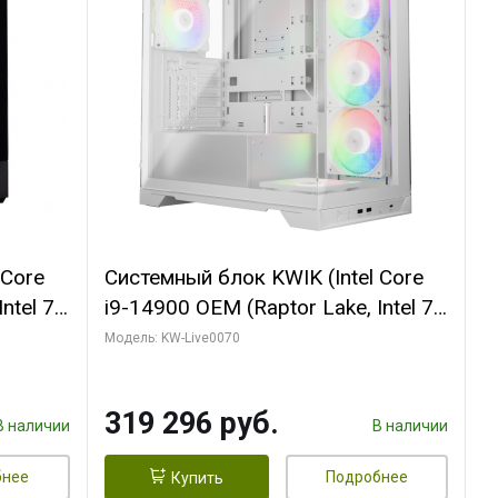
 Core
Системный блок KWIK (Intel Core
ntel 7,
i9-14900 OEM (Raptor Lake, Intel 7,
(2
C24 16EC/8PC// 64 ГБ ОЗУ (2
Модель: KW-Live0070
модуля)/ Gigabyte RTX5080
R7
XTREME WATERFORCE 16GB
319 296 руб.
D)
GDDR7 256bit/ 960 ГБ SSD)
В наличии
В наличии
бнее
Подробнее
Купить