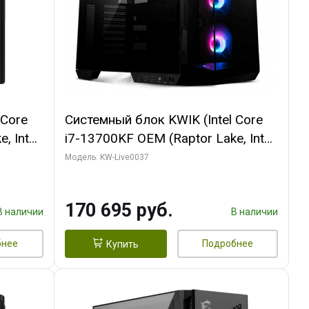
 Core
Системный блок KWIK (Intel Core
, Intel
i7-13700KF OEM (Raptor Lake, Intel
(2
7, C16 8EC/8PC/ 32 ГБ ОЗУ (2
Модель: KW-Live0037
ROART
модуля)/ Gigabyte RTX5070 AERO
e-C DP
OC 12GB GDDR7 192bit 3xDP
170 695 руб.
HDMI/ 1 ТБ SSD)
В наличии
В наличии
бнее
Подробнее
Купить