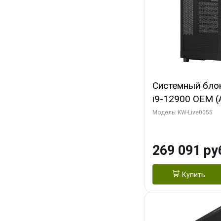
Системный блок 
i9-12900 OEM (Al
C16 8EC/8PC/T2
Модель: KW-Live0055
модуля)/ MSI 
3X OC 16GB GD
269 091 ру
HDMI/ 1 ТБ SS
Купить