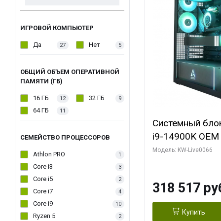
ИГРОВОЙ КОМПЬЮТЕР
Да
Нет
27
5
ОБЩИЙ ОБЪЕМ ОПЕРАТИВНОЙ
ПАМЯТИ (ГБ)
16 ГБ
32 ГБ
12
9
64 ГБ
11
Системный блок 
i9-14900K OEM (
СЕМЕЙСТВО ПРОЦЕССОРОВ
7, C24 16EC/8P
Модель: KW-Live0066
Athlon PRO
1
модуля)/ Gigab
Core i3
3
XTREME WATER
Core i5
2
318 517 ру
GDDR7 256bit/ 
Core i7
4
Core i9
10
Купить
Ryzen 5
2