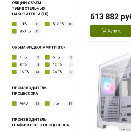
модуля)/ Afox
ОБЩИЙ ОБЪЕМ
ТВЕРДОТЕЛЬНЫХ
GDDR6X 384-Bi
НАКОПИТЕЛЕЙ (ГБ)
613 882 ру
Turbo/ 960 ГБ 
1 ТБ
512 ГБ
11
10
Купить
960 ГБ
11
ОБЪЕМ ВИДЕОПАМЯТИ (ГБ)
4 ГБ
6 ГБ
3
3
8 ГБ
12 ГБ
4
1
16 ГБ
24 ГБ
14
6
ПРОИЗВОДИТЕЛЬ
ПРОЦЕССОРА
AMD
Intel
13
19
ПРОИЗВОДИТЕЛЬ
ГРАФИЧЕСКОГО ПРОЦЕССОРА