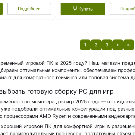
Подробнее
Подро
Купить
1
2
3
>
>|
временный игровой ПК в 2025 году? Наш магазин пред
бираем оптимальные компоненты, обеспечиваем профес
иант для комфортного гейминга или топовая система дл
выбрать готовую сборку РС для игр
ременного компьютера для игр 2025 года — это идеальн
уже подобрали оптимальные конфигурации под разные 
с процессорами AMD Ryzen и современными видеокарта
 хороший игровой ПК для комфортной игры в разрешении
чает производительный процессор, достаточный объем о