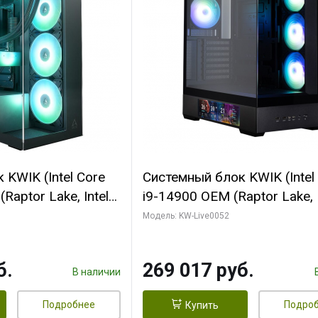
KWIK (Intel Core
Системный блок KWIK (Intel
Raptor Lake, Intel
i9-14900 OEM (Raptor Lake, I
C/ 64 ГБ ОЗУ (2
C24 16EC/8PC// 64 ГБ ОЗУ 
Модель: KW-Live0052
yte RTX5080
модуля)/ Palit RTX5080
FORCE 16GB
GAMINGPRO OC 16GB GDD
б.
269 017 руб.
1 ТБ SSD)
256bit 3xDP HD/ 512 ГБ SS
В наличии
Подробнее
Подро
Купить