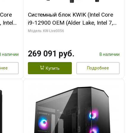
 Core
Системный блок KWIK (Intel Core
 Intel
i9-12900 OEM (Alder Lake, Intel 7,
C16 8EC/8PC/T2/ 64 ГБ ОЗУ (2
Модель: KW-Live0056
Ti
модуля)/ Palit RTX5080 INFINITY 3
t 3xDP
OC 16GB GDDR7 256bit 3xDP H/ 1
269 091 руб.
ТБ SSD)
В наличии
В наличии
бнее
Подробнее
Купить