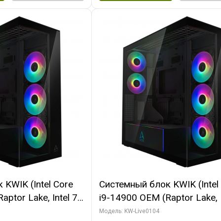
KWIK (Intel Core
Системный блок KWIK (Intel
ptor Lake, Intel 7,
i9-14900 OEM (Raptor Lake, I
 64 ГБ ОЗУ (2
C24 16EC/8PC// 64 ГБ ОЗУ 
Модель: KW-Live0104