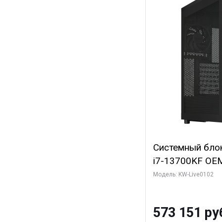
Системный блок 
i7-13700KF OEM 
7, C16 8EC/8PC
Модель: KW-Live0102
модуля)/ Afox
GDDR6X 384-Bi
573 151 ру
Turbo/ 960 ГБ 