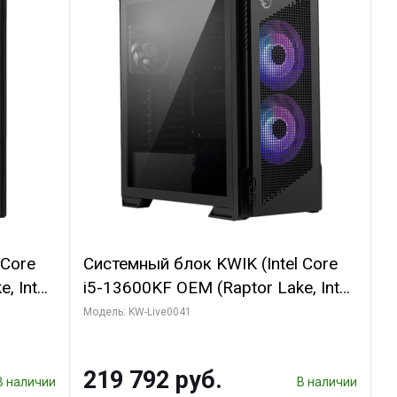
 Core
Системный блок KWIK (Intel Core
, Intel
i5-13600KF OEM (Raptor Lake, Intel
(2
7, C14 8EC/6PC/ 16 ГБ ОЗУ (2
Модель: KW-Live0041
GB
модуля)/ Palit RTX5080
 ATX
GAMINGPRO OC 16GB GDDR7
219 792 руб.
256bit 3xDP HD/ 512 ГБ SSD)
В наличии
В наличии