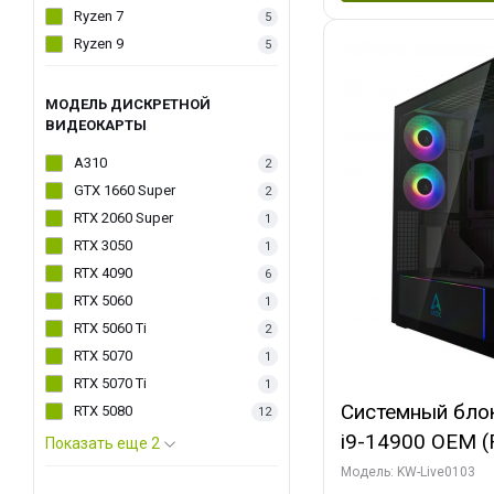
Ryzen 7
5
Ryzen 9
5
МОДЕЛЬ ДИСКРЕТНОЙ
ВИДЕОКАРТЫ
A310
2
GTX 1660 Super
2
RTX 2060 Super
1
RTX 3050
1
RTX 4090
6
RTX 5060
1
RTX 5060 Ti
2
RTX 5070
1
RTX 5070 Ti
1
Системный блок 
RTX 5080
12
i9-14900 OEM (Ra
Показать еще 2
C24 16EC/8PC//
Модель: KW-Live0103