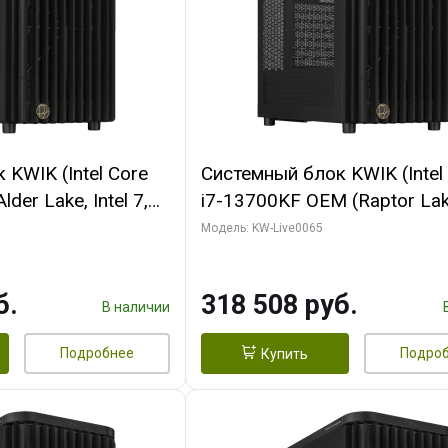
KWIK (Intel Core
Системный блок KWIK (Intel
der Lake, Intel 7,
i7-13700KF OEM (Raptor Lake
/ 64 ГБ ОЗУ (2
7, C16 8EC/8PC/ 64 ГБ ОЗУ 
Модель: KW-Live0065
RTX5080 SHADOW
модуля)/ ASUS RTX5080 P
DR7 256bit 3xDP
OC 16GB GDDR7 256bit Typ
б.
318 508 руб.
D)
2/ 1 ТБ SSD)
В наличии
Подробнее
Подро
Купить