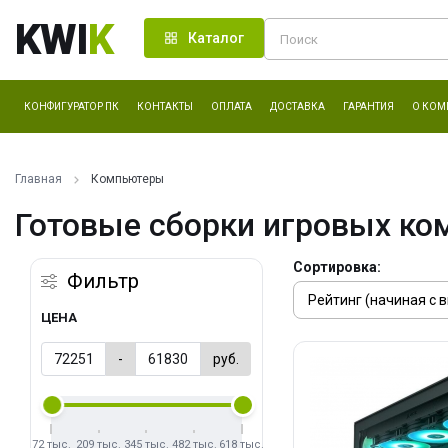
KWI
K
Каталог
КОНФИГУРАТОР ПК
КОНТАКТЫ
ОПЛАТА
ДОСТАВКА
ГАРАНТИЯ
О КОМ
Главная
Компьютеры
Готовые сборки игровых ко
Сортировка:
Фильтр
ЦЕНА
-
руб.
72 тыс.
209 тыс.
345 тыс.
482 тыс.
618 тыс.