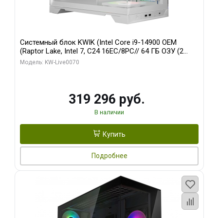
Системный блок KWIK (Intel Core i9-14900 OEM
(Raptor Lake, Intel 7, C24 16EC/8PC// 64 ГБ ОЗУ (2
модуля)/ Gigabyte RTX5080 XTREME WATERFORCE
Модель: KW-Live0070
16GB GDDR7 256bit/ 960 ГБ SSD)
319 296 руб.
В наличии
Купить
Подробнее