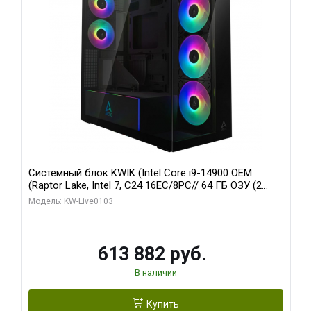
Системный блок KWIK (Intel Core i9-14900 OEM
(Raptor Lake, Intel 7, C24 16EC/8PC// 64 ГБ ОЗУ (2
модуля)/ Afox RTX4090 24GB GDDR6X 384-Bit 3xDP
Модель: KW-Live0103
HDMI ATX Turbo/ 960 ГБ SSD)
613 882 руб.
В наличии
Купить