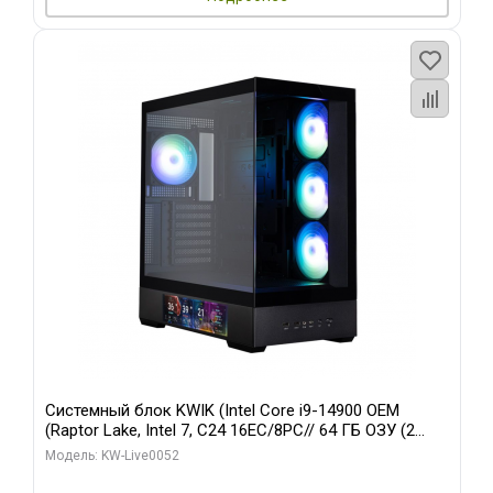
Системный блок KWIK (Intel Core i9-14900 OEM
(Raptor Lake, Intel 7, C24 16EC/8PC// 64 ГБ ОЗУ (2
модуля)/ Palit RTX5080 GAMINGPRO OC 16GB GDDR7
Модель: KW-Live0052
256bit 3xDP HD/ 512 ГБ SSD)