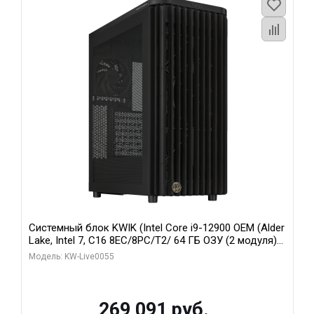
Системный блок KWIK (Intel Core i9-12900 OEM (Alder
Lake, Intel 7, C16 8EC/8PC/T2/ 64 ГБ ОЗУ (2 модуля)/
MSI RTX5080 SHADOW 3X OC 16GB GDDR7 256bit 3xDP
Модель: KW-Live0055
HDMI/ 1 ТБ SSD)
269 091 руб.