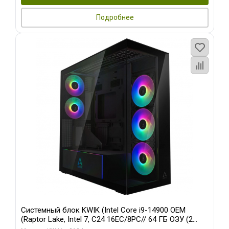
Подробнее
Системный блок KWIK (Intel Core i9-14900 OEM
(Raptor Lake, Intel 7, C24 16EC/8PC// 64 ГБ ОЗУ (2
модуля)/ Afox RTX4090 24GB GDDR6X 384-Bit 3xDP