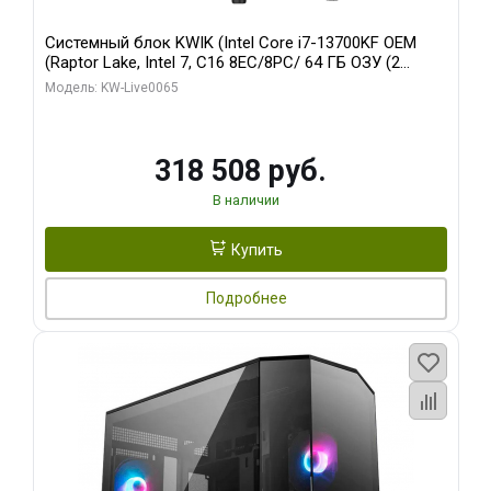
Системный блок KWIK (Intel Core i7-13700KF OEM
(Raptor Lake, Intel 7, C16 8EC/8PC/ 64 ГБ ОЗУ (2
модуля)/ ASUS RTX5080 PROART OC 16GB GDDR7
Модель: KW-Live0065
256bit Type-C DP 2/ 1 ТБ SSD)
318 508 руб.
В наличии
Купить
Подробнее