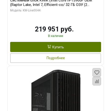
Системный блок KWIK (Intel Core i9-13900F OEM
(Raptor Lake, Intel 7, Efficient-co/ 32 ГБ ОЗУ (2
модуля)/ Gigabyte RTX5070Ti AERO OC 16GB GDDR7
Модель: KW-Live0044
256bit 3xDP HD/ 512 ГБ SSD)
219 951 руб.
В наличии
Купить
Подробнее