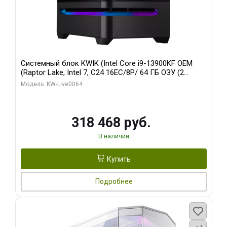
Системный блок KWIK (Intel Core i9-13900KF OEM
(Raptor Lake, Intel 7, C24 16EC/8P/ 64 ГБ ОЗУ (2
модуля)/ ASUS RTX5080 PROART OC 16GB GDDR7
Модель: KW-Live0064
256bit Type-C DP 2/ 512 ГБ SSD)
318 468 руб.
В наличии
Купить
Подробнее