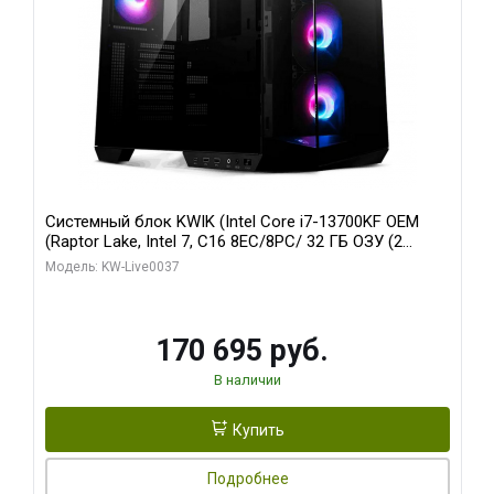
Системный блок KWIK (Intel Core i7-13700KF OEM
(Raptor Lake, Intel 7, C16 8EC/8PC/ 32 ГБ ОЗУ (2
модуля)/ Gigabyte RTX5070 AERO OC 12GB GDDR7
Модель: KW-Live0037
192bit 3xDP HDMI/ 1 ТБ SSD)
170 695 руб.
В наличии
Купить
Подробнее