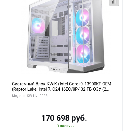
Системный блок KWIK (Intel Core i9-13900KF OEM
(Raptor Lake, Intel 7, C24 16EC/8P/ 32 ГБ ОЗУ (2
модуля)/ Gigabyte RX9070XT GAMING OC 16GB GDDR6
Модель: KW-Live0038
256bit 2xDP 2/ 960 ГБ SSD)
170 698 руб.
В наличии