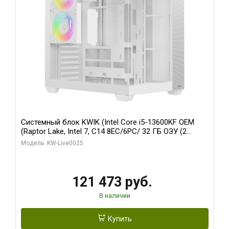
Системный блок KWIK (Intel Core i5-13600KF OEM
(Raptor Lake, Intel 7, C14 8EC/6PC/ 32 ГБ ОЗУ (2
модуля)/ Gigabyte RTX5060 WINDFORCE OC 8GB
Модель: KW-Live0025
GDDR7 128bit 3xDP / 960 ГБ SSD)
121 473 руб.
В наличии
Купить