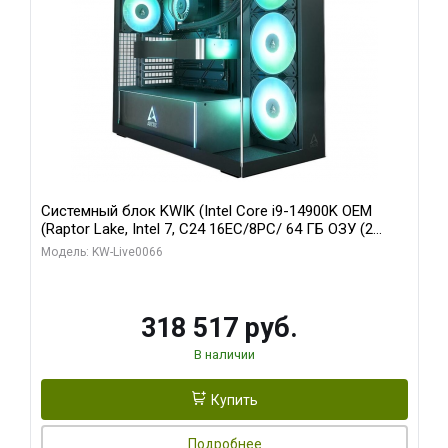
Системный блок KWIK (Intel Core i9-14900K OEM
(Raptor Lake, Intel 7, C24 16EC/8PC/ 64 ГБ ОЗУ (2
модуля)/ Gigabyte RTX5080 XTREME WATERFORCE
Модель: KW-Live0066
16GB GDDR7 256bit/ 1 ТБ SSD)
318 517 руб.
В наличии
Купить
Подробнее