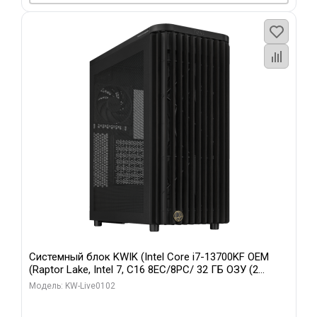
Системный блок KWIK (Intel Core i7-13700KF OEM
(Raptor Lake, Intel 7, C16 8EC/8PC/ 32 ГБ ОЗУ (2
модуля)/ Afox RTX4090 24GB GDDR6X 384-Bit 3xDP
Модель: KW-Live0102
HDMI ATX Turbo/ 960 ГБ SSD)