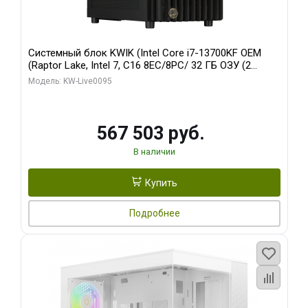
Системный блок KWIK (Intel Core i7-13700KF OEM
(Raptor Lake, Intel 7, C16 8EC/8PC/ 32 ГБ ОЗУ (2
модуля)/ Afox RTX4090 24GB GDDR6X 384-Bit 3xDP
Модель: KW-Live0095
HDMI ATX Turbo/ 512 ГБ SSD)
567 503 руб.
В наличии
Купить
Подробнее