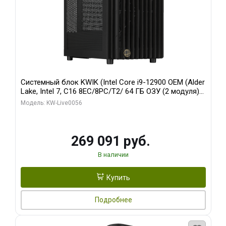
Системный блок KWIK (Intel Core i9-12900 OEM (Alder
Lake, Intel 7, C16 8EC/8PC/T2/ 64 ГБ ОЗУ (2 модуля)/
Palit RTX5080 INFINITY 3 OC 16GB GDDR7 256bit 3xDP
Модель: KW-Live0056
H/ 1 ТБ SSD)
269 091 руб.
В наличии
Купить
Подробнее