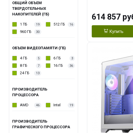
модуля)/ Afox
ОБЩИЙ ОБЪЕМ
ТВЕРДОТЕЛЬНЫХ
GDDR6X 384-Bi
НАКОПИТЕЛЕЙ (ГБ)
614 857 ру
Turbo/ 1 ТБ SS
1 ТБ
512 ГБ
19
16
Купить
960 ГБ
30
ОБЪЕМ ВИДЕОПАМЯТИ (ГБ)
4 ГБ
6 ГБ
5
3
8 ГБ
16 ГБ
7
36
24 ГБ
13
ПРОИЗВОДИТЕЛЬ
ПРОЦЕССОРА
AMD
Intel
46
19
ПРОИЗВОДИТЕЛЬ
ГРАФИЧЕСКОГО ПРОЦЕССОРА