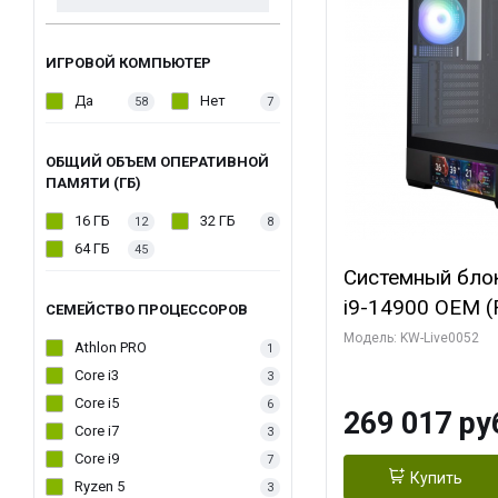
ИГРОВОЙ КОМПЬЮТЕР
Да
Нет
58
7
ОБЩИЙ ОБЪЕМ ОПЕРАТИВНОЙ
ПАМЯТИ (ГБ)
16 ГБ
32 ГБ
12
8
64 ГБ
45
Системный блок 
i9-14900 OEM (Ra
СЕМЕЙСТВО ПРОЦЕССОРОВ
C24 16EC/8PC//
Модель: KW-Live0052
Athlon PRO
1
модуля)/ Palit
Core i3
3
GAMINGPRO OC
Core i5
6
269 017 ру
256bit 3xDP HD
Core i7
3
Core i9
7
Купить
Ryzen 5
3