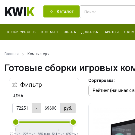
KWI
K
Каталог
КОНФИГУРАТОР ПК
КОНТАКТЫ
ОПЛАТА
ДОСТАВКА
ГАРАНТИЯ
О КОМ
Главная
Компьютеры
Готовые сборки игровых ко
Сортировка:
Фильтр
ЦЕНА
-
руб.
72 тыс.
228 тыс.
385 тыс.
541 тыс.
697 тыс.