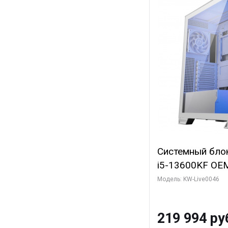
Системный блок 
i5-13600KF OEM 
7, C14 8EC/6PC
Модель: KW-Live0046
Gigabyte RTX5
8GB GDDR7 128b
219 994 ру
SSD)