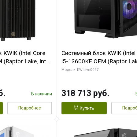
KWIK (Intel Core
Системный блок KWIK (Intel
(Raptor Lake, Intel
i5-13600KF OEM (Raptor Lake
/ 32 ГБ ОЗУ (2
7, C14 8EC/6PC/ 64 ГБ ОЗУ/ 
Модель: KW-Live0067
 RTX4090 24GB
RTX5080 GAMINGPRO OC 1
t 3xDP HDMI ATX
GDDR7 256bit 3xDP HD/ 96
б.
318 713 руб.
SSD)
SSD)
В наличии
Подробнее
Подро
Купить