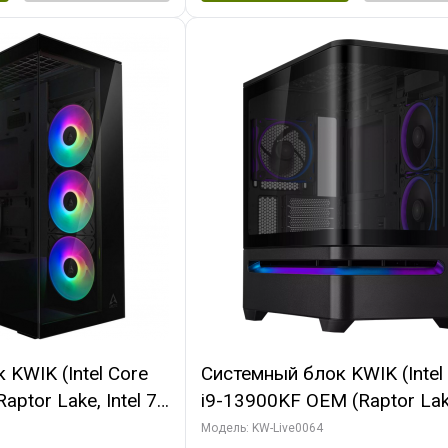
KWIK (Intel Core
Системный блок KWIK (Intel
ptor Lake, Intel 7,
i9-13900KF OEM (Raptor Lake
 64 ГБ ОЗУ (2
7, C24 16EC/8P/ 64 ГБ ОЗУ 
Модель: KW-Live0064