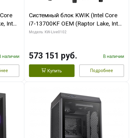
 Core
Системный блок KWIK (Intel Core
, Intel
i7-13700KF OEM (Raptor Lake, Intel
(2
7, C16 8EC/8PC/ 32 ГБ ОЗУ (2
Модель: KW-Live0102
ROART
модуля)/ Afox RTX4090 24GB
e-C DP
GDDR6X 384-Bit 3xDP HDMI ATX
573 151 руб.
Turbo/ 960 ГБ SSD)
В наличии
В наличии
бнее
Подробнее
Купить