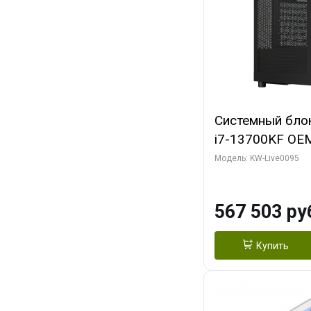
Системный блок 
i7-13700KF OEM 
7, C16 8EC/8PC
Модель: KW-Live0095
модуля)/ Afox
GDDR6X 384-Bi
567 503 ру
Turbo/ 512 ГБ 
Купить