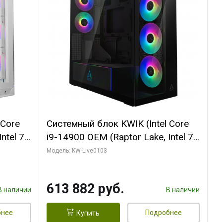
 Core
Системный блок KWIK (Intel Core
ntel 7,
i9-14900 OEM (Raptor Lake, Intel 7,
(2
C24 16EC/8PC// 64 ГБ ОЗУ (2
Модель: KW-Live0103
модуля)/ Afox RTX4090 24GB
B
GDDR6X 384-Bit 3xDP HDMI ATX
613 882 руб.
Turbo/ 960 ГБ SSD)
В наличии
В наличии
бнее
Подробнее
Купить