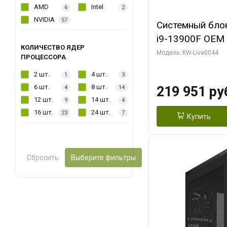
AMD
Intel
6
2
NVIDIA
57
Системный блок 
i9-13900F OEM (
КОЛИЧЕСТВО ЯДЕР
7, Efficient-co/
Модель: KW-Live0044
ПРОЦЕССОРА
модуля)/ Gigab
2 шт.
4 шт.
1
3
AERO OC 16GB 
6 шт.
8 шт.
219 951 ру
4
14
HD/ 512 ГБ SSD
12 шт.
14 шт.
9
4
16 шт.
24 шт.
23
7
Купить
Сбросить
Выберите фильтры