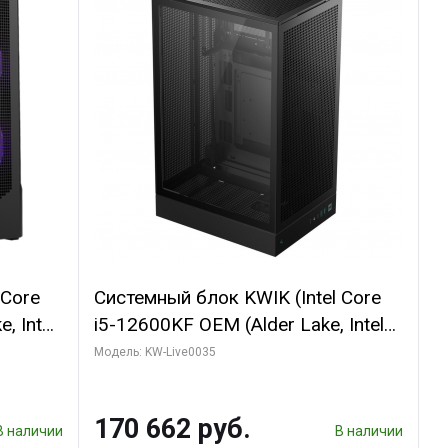
 Core
Системный блок KWIK (Intel Core
, Intel
i5-12600KF OEM (Alder Lake, Intel
(2
7, C10 4EC/6PC// 64 ГБ ОЗУ/ Ninja
Модель: KW-Live0035
Sinotex GTX1650 4GB 128bit
R7
GDDR6 DVI DP HDMI 2/ 960 ГБ
170 662 руб.
D)
SSD)
В наличии
В наличии