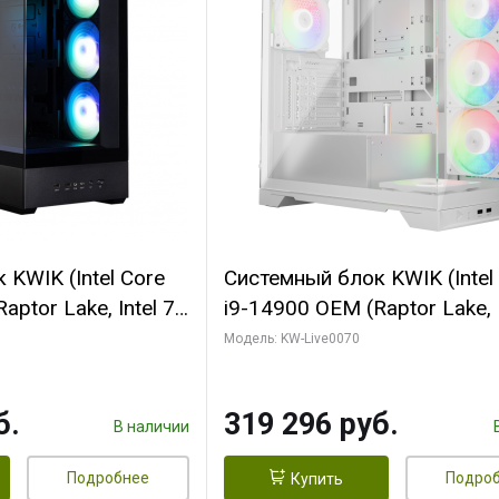
KWIK (Intel Core
Системный блок KWIK (Intel
ptor Lake, Intel 7,
i9-14900 OEM (Raptor Lake, I
 64 ГБ ОЗУ (2
C24 16EC/8PC// 64 ГБ ОЗУ 
Модель: KW-Live0070
 RTX5080
модуля)/ Gigabyte RTX5080
 16GB GDDR7
XTREME WATERFORCE 16G
б.
319 296 руб.
/ 512 ГБ SSD)
GDDR7 256bit/ 960 ГБ SSD)
В наличии
Подробнее
Подро
Купить