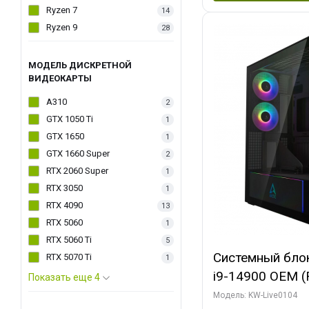
Ryzen 7
14
Ryzen 9
28
МОДЕЛЬ ДИСКРЕТНОЙ
ВИДЕОКАРТЫ
A310
2
GTX 1050 Ti
1
GTX 1650
1
GTX 1660 Super
2
RTX 2060 Super
1
RTX 3050
1
RTX 4090
13
RTX 5060
1
RTX 5060 Ti
5
Системный блок 
RTX 5070 Ti
1
i9-14900 OEM (Ra
Показать еще 4
C24 16EC/8PC//
Модель: KW-Live0104