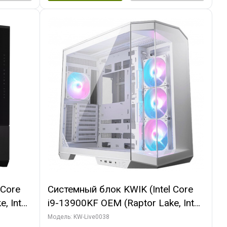
 Core
Системный блок KWIK (Intel Core
, Intel
i9-13900KF OEM (Raptor Lake, Intel
(2
7, C24 16EC/8P/ 32 ГБ ОЗУ (2
Модель: KW-Live0038