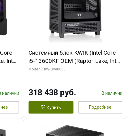
 Core
Системный блок KWIK (Intel Core
, Intel
i5-13600KF OEM (Raptor Lake, Intel
Palit
7, C14 8EC/6PC/ 64 ГБ ОЗУ/ MSI
Модель: KW-Live0063
6GB
RTX5080 VENTUS 3X OC 16GB
0 ГБ
GDDR7 256bit 3xDP HDMI/ 512 ГБ
318 438 руб.
SSD)
В наличии
В наличии
бнее
Подробнее
Купить