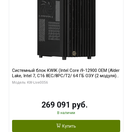
Системный блок KWIK (Intel Core i9-12900 OEM (Alder
Lake, Intel 7, C16 8EC/8PC/T2/ 64 ГБ ОЗУ (2 модуля)/
Palit RTX5080 INFINITY 3 OC 16GB GDDR7 256bit 3xDP
Модель: KW-Live0056
H/ 1 ТБ SSD)
269 091 руб.
В наличии
Купить