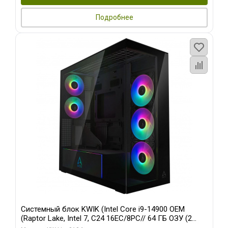
Подробнее
Системный блок KWIK (Intel Core i9-14900 OEM
(Raptor Lake, Intel 7, C24 16EC/8PC// 64 ГБ ОЗУ (2
модуля)/ Afox RTX4090 24GB GDDR6X 384-Bit 3xDP