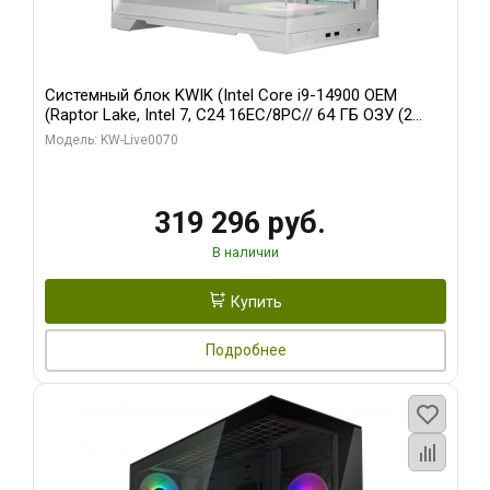
Системный блок KWIK (Intel Core i9-14900 OEM
(Raptor Lake, Intel 7, C24 16EC/8PC// 64 ГБ ОЗУ (2
модуля)/ Gigabyte RTX5080 XTREME WATERFORCE
Модель: KW-Live0070
16GB GDDR7 256bit/ 960 ГБ SSD)
319 296 руб.
В наличии
Купить
Подробнее