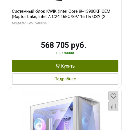
Системный блок KWIK (Intel Core i9-13900KF OEM
(Raptor Lake, Intel 7, C24 16EC/8P/ 16 ГБ ОЗУ (2
модуля)/ Afox RTX4090 24GB GDDR6X 384-Bit 3xDP
Модель: KW-Live0098
HDMI ATX Turbo/ 512 ГБ SSD)
568 705 руб.
В наличии
Купить
Подробнее