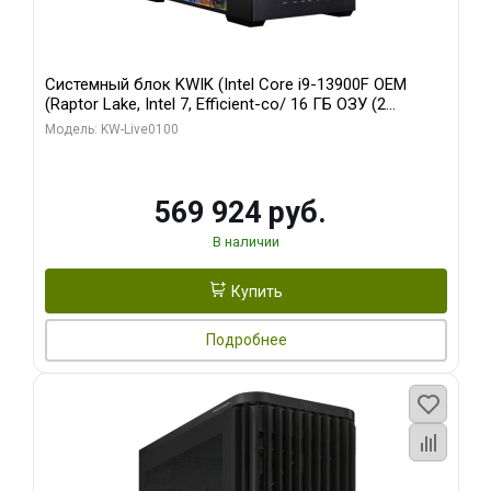
Системный блок KWIK (Intel Core i9-13900F OEM
(Raptor Lake, Intel 7, Efficient-co/ 16 ГБ ОЗУ (2
модуля)/ Afox RTX4090 24GB GDDR6X 384-Bit 3xDP
Модель: KW-Live0100
HDMI ATX Turbo/ 512 ГБ SSD)
569 924 руб.
В наличии
Купить
Подробнее