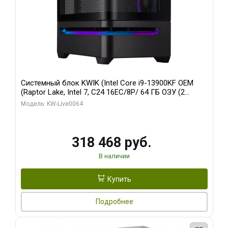
Системный блок KWIK (Intel Core i9-13900KF OEM
(Raptor Lake, Intel 7, C24 16EC/8P/ 64 ГБ ОЗУ (2
модуля)/ ASUS RTX5080 PROART OC 16GB GDDR7
Модель: KW-Live0064
256bit Type-C DP 2/ 512 ГБ SSD)
318 468 руб.
В наличии
Купить
Подробнее