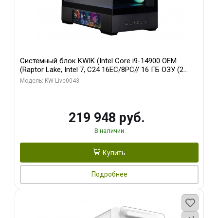
Системный блок KWIK (Intel Core i9-14900 OEM
(Raptor Lake, Intel 7, C24 16EC/8PC// 16 ГБ ОЗУ (2
модуля)/ Palit RTX5070Ti GAMINGPRO-S OC 16GB
Модель: KW-Live0043
GDDR7 256bit 3xD/ 512 ГБ SSD)
219 948 руб.
В наличии
Купить
Подробнее