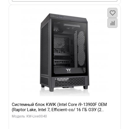
Системный блок KWIK (Intel Core i9-13900F OEM
(Raptor Lake, Intel 7, Efficient-co/ 16 ГБ ОЗУ (2
модуля)/ Gigabyte RTX5070 GAMING OC 12GB GDDR7
Модель: KW-Live0040
192bit 3xDP HD/ 960 ГБ SSD)