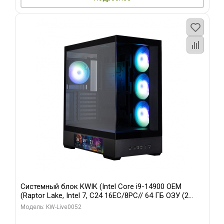
Системный блок KWIK (Intel Core i9-14900 OEM
(Raptor Lake, Intel 7, C24 16EC/8PC// 64 ГБ ОЗУ (2
модуля)/ Palit RTX5080 GAMINGPRO OC 16GB GDDR7
Модель: KW-Live0052
256bit 3xDP HD/ 512 ГБ SSD)