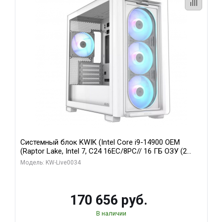
Системный блок KWIK (Intel Core i9-14900 OEM
(Raptor Lake, Intel 7, C24 16EC/8PC// 16 ГБ ОЗУ (2
модуля)/ MSI RTX5060Ti VENTUS 2X PLUS 16GB
Модель: KW-Live0034
GDDR7 128bit 3xDP / 1 ТБ SSD)
170 656 руб.
В наличии