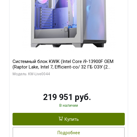
Системный блок KWIK (Intel Core i9-13900F OEM
(Raptor Lake, Intel 7, Efficient-co/ 32 ГБ ОЗУ (2
модуля)/ Gigabyte RTX5070Ti AERO OC 16GB GDDR7
Модель: KW-Live0044
256bit 3xDP HD/ 512 ГБ SSD)
219 951 руб.
В наличии
Купить
Подробнее