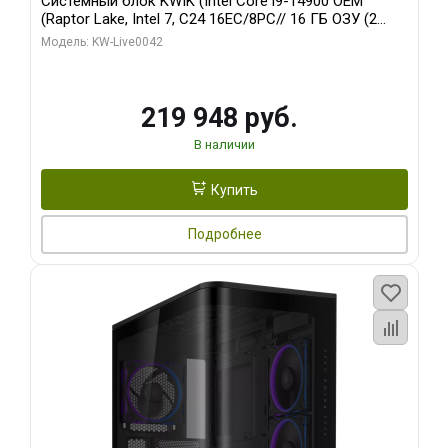
Системный блок KWIK (Intel Core i9-14900 OEM
(Raptor Lake, Intel 7, C24 16EC/8PC// 16 ГБ ОЗУ (2
модуля)/ Gigabyte RTX5070Ti EAGLE OC ICE SFF 16GB
Модель: KW-Live0042
GDDR7 256bi/ 512 ГБ SSD)
219 948 руб.
В наличии
Купить
Подробнее