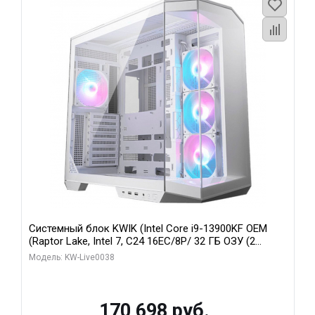
Системный блок KWIK (Intel Core i9-13900KF OEM
(Raptor Lake, Intel 7, C24 16EC/8P/ 32 ГБ ОЗУ (2
модуля)/ Gigabyte RX9070XT GAMING OC 16GB GDDR6
Модель: KW-Live0038
256bit 2xDP 2/ 960 ГБ SSD)
170 698 руб.