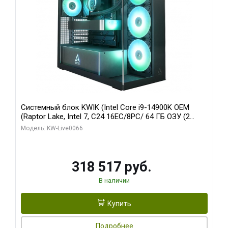
Системный блок KWIK (Intel Core i9-14900K OEM
(Raptor Lake, Intel 7, C24 16EC/8PC/ 64 ГБ ОЗУ (2
модуля)/ Gigabyte RTX5080 XTREME WATERFORCE
Модель: KW-Live0066
16GB GDDR7 256bit/ 1 ТБ SSD)
318 517 руб.
В наличии
Купить
Подробнее