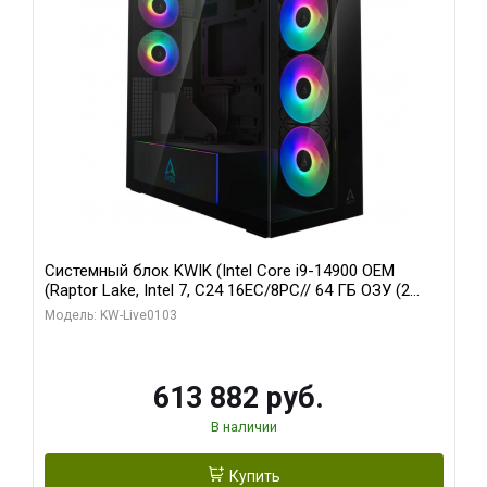
Системный блок KWIK (Intel Core i9-14900 OEM
(Raptor Lake, Intel 7, C24 16EC/8PC// 64 ГБ ОЗУ (2
модуля)/ Afox RTX4090 24GB GDDR6X 384-Bit 3xDP
Модель: KW-Live0103
HDMI ATX Turbo/ 960 ГБ SSD)
613 882 руб.
В наличии
Купить