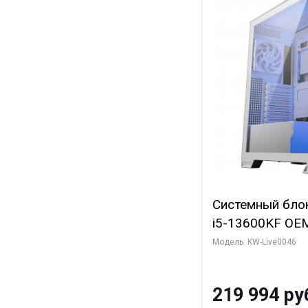
Системный блок 
i5-13600KF OEM 
7, C14 8EC/6PC
Модель: KW-Live0046
Gigabyte RTX5
8GB GDDR7 128b
219 994 ру
SSD)