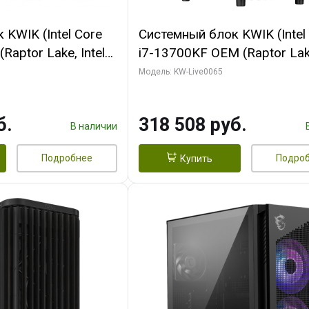
KWIK (Intel Core
Системный блок KWIK (Intel
Raptor Lake, Intel
i7-13700KF OEM (Raptor Lake
 32 ГБ ОЗУ (2
7, C16 8EC/8PC/ 64 ГБ ОЗУ 
Модель: KW-Live0065
yte RTX5070Ti
модуля)/ ASUS RTX5080 P
GDDR7 256bit 3xDP
OC 16GB GDDR7 256bit Typ
б.
318 508 руб.
)
2/ 1 ТБ SSD)
В наличии
Подробнее
Подро
Купить