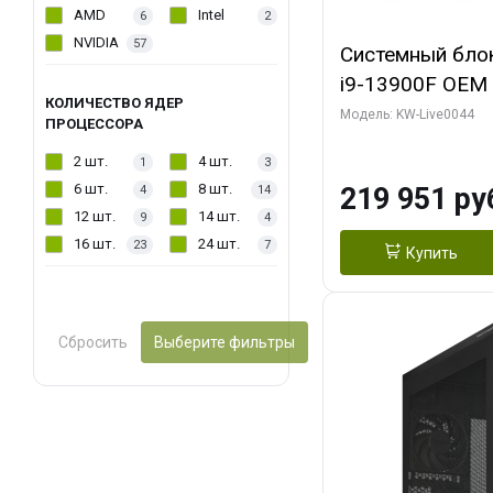
AMD
Intel
6
2
NVIDIA
57
Системный блок 
i9-13900F OEM (
КОЛИЧЕСТВО ЯДЕР
7, Efficient-co/
Модель: KW-Live0044
ПРОЦЕССОРА
модуля)/ Gigab
2 шт.
4 шт.
1
3
AERO OC 16GB 
6 шт.
8 шт.
219 951 ру
4
14
HD/ 512 ГБ SSD
12 шт.
14 шт.
9
4
16 шт.
24 шт.
23
7
Купить
Сбросить
Выберите фильтры