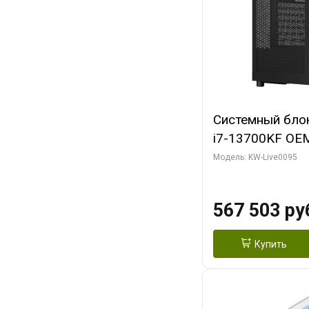
Системный блок 
i7-13700KF OEM 
7, C16 8EC/8PC
Модель: KW-Live0095
модуля)/ Afox
GDDR6X 384-Bi
567 503 ру
Turbo/ 512 ГБ 
Купить