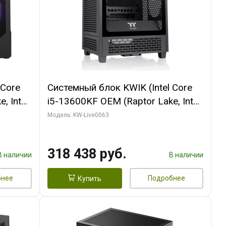
 Core
Системный блок KWIK (Intel Core
, Intel
i5-13600KF OEM (Raptor Lake, Intel
Palit
7, C14 8EC/6PC/ 64 ГБ ОЗУ/ MSI
Модель: KW-Live0063
6GB
RTX5080 VENTUS 3X OC 16GB
0 ГБ
GDDR7 256bit 3xDP HDMI/ 512 ГБ
318 438 руб.
SSD)
В наличии
В наличии
бнее
Подробнее
Купить