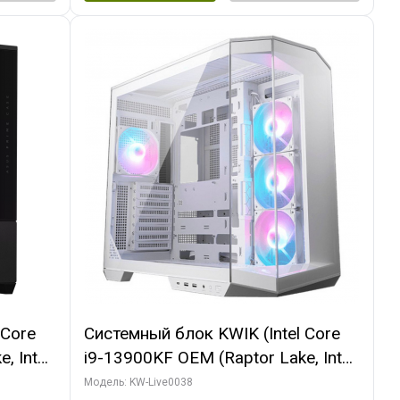
 Core
Системный блок KWIK (Intel Core
, Intel
i9-13900KF OEM (Raptor Lake, Intel
(2
7, C24 16EC/8P/ 32 ГБ ОЗУ (2
Модель: KW-Live0038