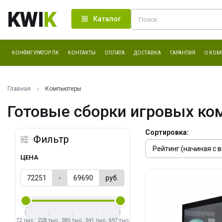
KWI
K
Каталог
КОНФИГУРАТОР ПК
КОНТАКТЫ
ОПЛАТА
ДОСТАВКА
ГАРАНТИЯ
О КОМ
Главная
Компьютеры
Готовые сборки игровых ко
Сортировка:
Фильтр
ЦЕНА
-
руб.
72 тыс.
228 тыс.
385 тыс.
541 тыс.
697 тыс.