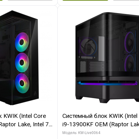
KWIK (Intel Core
Системный блок KWIK (Intel
ptor Lake, Intel 7,
i9-13900KF OEM (Raptor Lake
 64 ГБ ОЗУ (2
7, C24 16EC/8P/ 64 ГБ ОЗУ 
Модель: KW-Live0064