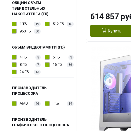
модуля)/ Afox
ОБЩИЙ ОБЪЕМ
ТВЕРДОТЕЛЬНЫХ
GDDR6X 384-Bi
НАКОПИТЕЛЕЙ (ГБ)
614 857 ру
Turbo/ 1 ТБ SS
1 ТБ
512 ГБ
19
16
Купить
960 ГБ
30
ОБЪЕМ ВИДЕОПАМЯТИ (ГБ)
4 ГБ
6 ГБ
5
3
8 ГБ
16 ГБ
7
36
24 ГБ
13
ПРОИЗВОДИТЕЛЬ
ПРОЦЕССОРА
AMD
Intel
46
19
ПРОИЗВОДИТЕЛЬ
ГРАФИЧЕСКОГО ПРОЦЕССОРА