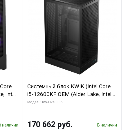
 Core
Системный блок KWIK (Intel Core
, Intel
i5-12600KF OEM (Alder Lake, Intel
(2
7, C10 4EC/6PC// 64 ГБ ОЗУ/ Ninja
Модель: KW-Live0035
Sinotex GTX1650 4GB 128bit
R7
GDDR6 DVI DP HDMI 2/ 960 ГБ
170 662 руб.
D)
SSD)
В наличии
В наличии