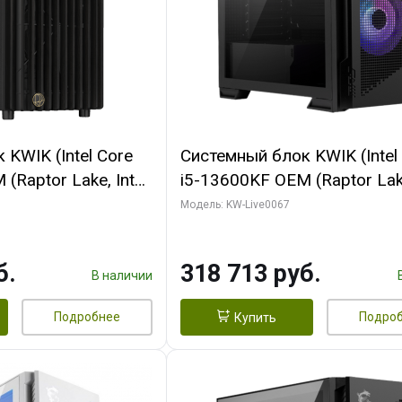
KWIK (Intel Core
Системный блок KWIK (Intel
(Raptor Lake, Intel
i5-13600KF OEM (Raptor Lake
/ 32 ГБ ОЗУ (2
7, C14 8EC/6PC/ 64 ГБ ОЗУ/ 
Модель: KW-Live0067
 RTX4090 24GB
RTX5080 GAMINGPRO OC 1
t 3xDP HDMI ATX
GDDR7 256bit 3xDP HD/ 96
б.
318 713 руб.
SSD)
SSD)
В наличии
Подробнее
Подро
Купить