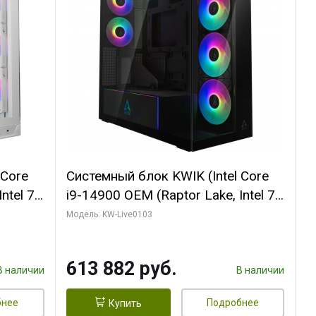
 Core
Системный блок KWIK (Intel Core
ntel 7,
i9-14900 OEM (Raptor Lake, Intel 7,
(2
C24 16EC/8PC// 64 ГБ ОЗУ (2
Модель: KW-Live0103
модуля)/ Afox RTX4090 24GB
B
GDDR6X 384-Bit 3xDP HDMI ATX
613 882 руб.
Turbo/ 960 ГБ SSD)
В наличии
В наличии
бнее
Подробнее
Купить