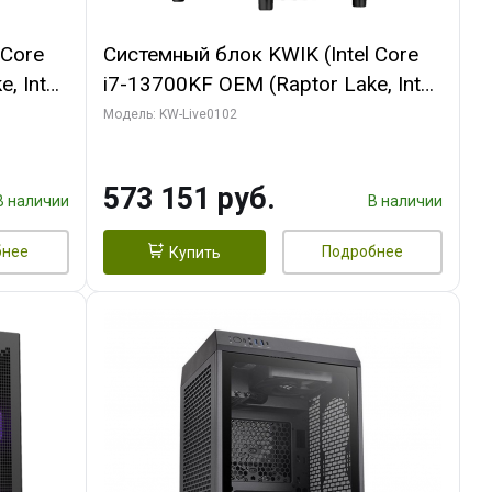
 Core
Системный блок KWIK (Intel Core
, Intel
i7-13700KF OEM (Raptor Lake, Intel
(2
7, C16 8EC/8PC/ 32 ГБ ОЗУ (2
Модель: KW-Live0102
ROART
модуля)/ Afox RTX4090 24GB
e-C DP
GDDR6X 384-Bit 3xDP HDMI ATX
573 151 руб.
Turbo/ 960 ГБ SSD)
В наличии
В наличии
бнее
Подробнее
Купить