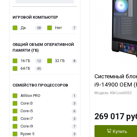
ИГРОВОЙ КОМПЬЮТЕР
Да
Нет
58
7
ОБЩИЙ ОБЪЕМ ОПЕРАТИВНОЙ
ПАМЯТИ (ГБ)
16 ГБ
32 ГБ
12
8
64 ГБ
45
Системный блок 
i9-14900 OEM (Ra
СЕМЕЙСТВО ПРОЦЕССОРОВ
C24 16EC/8PC//
Модель: KW-Live0052
Athlon PRO
1
модуля)/ Palit
Core i3
3
GAMINGPRO OC
Core i5
6
269 017 ру
256bit 3xDP HD
Core i7
3
Core i9
7
Купить
Ryzen 5
3