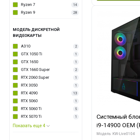
Ryzen 7
14
Ryzen 9
28
МОДЕЛЬ ДИСКРЕТНОЙ
ВИДЕОКАРТЫ
A310
2
GTX 1050 Ti
1
GTX 1650
1
GTX 1660 Super
2
RTX 2060 Super
1
RTX 3050
1
RTX 4090
13
RTX 5060
1
RTX 5060 Ti
5
Системный блок 
RTX 5070 Ti
1
i9-14900 OEM (Ra
Показать еще 4
C24 16EC/8PC//
Модель: KW-Live0104