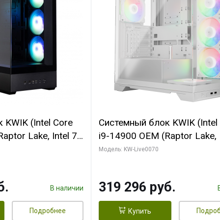
KWIK (Intel Core
Системный блок KWIK (Intel
ptor Lake, Intel 7,
i9-14900 OEM (Raptor Lake, I
 64 ГБ ОЗУ (2
C24 16EC/8PC// 64 ГБ ОЗУ 
Модель: KW-Live0070
 RTX5080
модуля)/ Gigabyte RTX5080
 16GB GDDR7
XTREME WATERFORCE 16G
б.
319 296 руб.
/ 512 ГБ SSD)
GDDR7 256bit/ 960 ГБ SSD)
В наличии
Подробнее
Подро
Купить