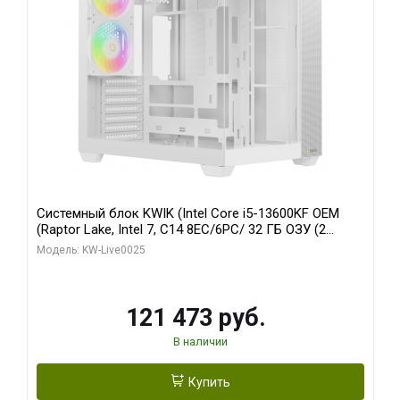
Системный блок KWIK (Intel Core i5-13600KF OEM
(Raptor Lake, Intel 7, C14 8EC/6PC/ 32 ГБ ОЗУ (2
модуля)/ Gigabyte RTX5060 WINDFORCE OC 8GB
Модель: KW-Live0025
GDDR7 128bit 3xDP / 960 ГБ SSD)
121 473 руб.
В наличии
Купить