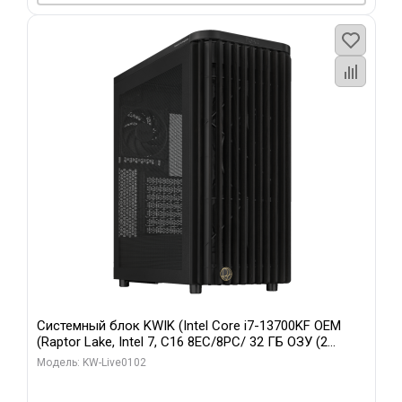
Системный блок KWIK (Intel Core i7-13700KF OEM
(Raptor Lake, Intel 7, C16 8EC/8PC/ 32 ГБ ОЗУ (2
модуля)/ Afox RTX4090 24GB GDDR6X 384-Bit 3xDP
Модель: KW-Live0102
HDMI ATX Turbo/ 960 ГБ SSD)