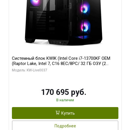
Системный блок KWIK (Intel Core i7-13700KF OEM
(Raptor Lake, Intel 7, C16 8EC/8PC/ 32 ГБ ОЗУ (2
модуля)/ Gigabyte RTX5070 AERO OC 12GB GDDR7
Модель: KW-Live0037
192bit 3xDP HDMI/ 1 ТБ SSD)
170 695 руб.
В наличии
Купить
Подробнее