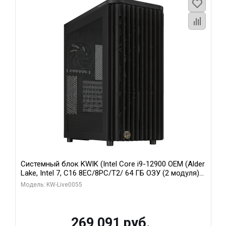
Системный блок KWIK (Intel Core i9-12900 OEM (Alder
Lake, Intel 7, C16 8EC/8PC/T2/ 64 ГБ ОЗУ (2 модуля)/
MSI RTX5080 SHADOW 3X OC 16GB GDDR7 256bit 3xDP
Модель: KW-Live0055
HDMI/ 1 ТБ SSD)
269 091 руб.