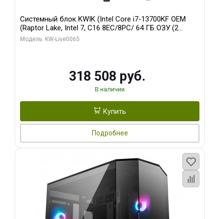
Системный блок KWIK (Intel Core i7-13700KF OEM
(Raptor Lake, Intel 7, C16 8EC/8PC/ 64 ГБ ОЗУ (2
модуля)/ ASUS RTX5080 PROART OC 16GB GDDR7
Модель: KW-Live0065
256bit Type-C DP 2/ 1 ТБ SSD)
318 508 руб.
В наличии
Купить
Подробнее