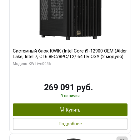
Системный блок KWIK (Intel Core i9-12900 OEM (Alder
Lake, Intel 7, C16 8EC/8PC/T2/ 64 ГБ ОЗУ (2 модуля)/
Palit RTX5080 INFINITY 3 OC 16GB GDDR7 256bit 3xDP
Модель: KW-Live0056
H/ 1 ТБ SSD)
269 091 руб.
В наличии
Купить
Подробнее