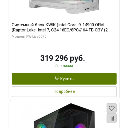
Системный блок KWIK (Intel Core i9-14900 OEM
(Raptor Lake, Intel 7, C24 16EC/8PC// 64 ГБ ОЗУ (2
модуля)/ Gigabyte RTX5080 XTREME WATERFORCE
Модель: KW-Live0070
16GB GDDR7 256bit/ 960 ГБ SSD)
319 296 руб.
В наличии
Купить
Подробнее