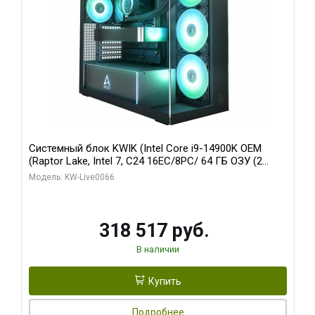
Системный блок KWIK (Intel Core i9-14900K OEM
(Raptor Lake, Intel 7, C24 16EC/8PC/ 64 ГБ ОЗУ (2
модуля)/ Gigabyte RTX5080 XTREME WATERFORCE
Модель: KW-Live0066
16GB GDDR7 256bit/ 1 ТБ SSD)
318 517 руб.
В наличии
Купить
Подробнее