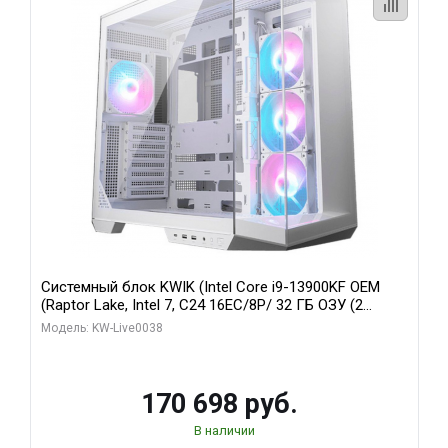
Системный блок KWIK (Intel Core i9-13900KF OEM
(Raptor Lake, Intel 7, C24 16EC/8P/ 32 ГБ ОЗУ (2
модуля)/ Gigabyte RX9070XT GAMING OC 16GB GDDR6
Модель: KW-Live0038
256bit 2xDP 2/ 960 ГБ SSD)
170 698 руб.
В наличии