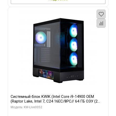
Системный блок KWIK (Intel Core i9-14900 OEM
(Raptor Lake, Intel 7, C24 16EC/8PC// 64 ГБ ОЗУ (2
модуля)/ Palit RTX5080 GAMINGPRO OC 16GB GDDR7
Модель: KW-Live0052
256bit 3xDP HD/ 512 ГБ SSD)