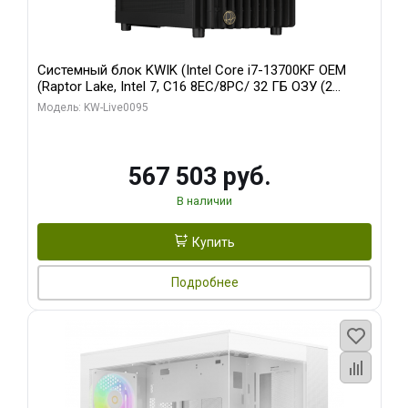
Системный блок KWIK (Intel Core i7-13700KF OEM
(Raptor Lake, Intel 7, C16 8EC/8PC/ 32 ГБ ОЗУ (2
модуля)/ Afox RTX4090 24GB GDDR6X 384-Bit 3xDP
Модель: KW-Live0095
HDMI ATX Turbo/ 512 ГБ SSD)
567 503 руб.
В наличии
Купить
Подробнее