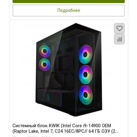
Подробнее
Системный блок KWIK (Intel Core i9-14900 OEM
(Raptor Lake, Intel 7, C24 16EC/8PC// 64 ГБ ОЗУ (2
модуля)/ Afox RTX4090 24GB GDDR6X 384-Bit 3xDP