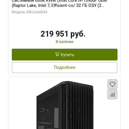
Системный блок KWIK (Intel Core i9-13900F OEM
(Raptor Lake, Intel 7, Efficient-co/ 32 ГБ ОЗУ (2
модуля)/ Gigabyte RTX5070Ti AERO OC 16GB GDDR7
Модель: KW-Live0044
256bit 3xDP HD/ 512 ГБ SSD)
219 951 руб.
В наличии
Купить
Подробнее