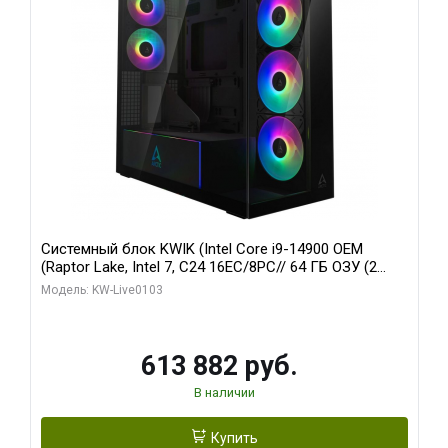
Системный блок KWIK (Intel Core i9-14900 OEM
(Raptor Lake, Intel 7, C24 16EC/8PC// 64 ГБ ОЗУ (2
модуля)/ Afox RTX4090 24GB GDDR6X 384-Bit 3xDP
Модель: KW-Live0103
HDMI ATX Turbo/ 960 ГБ SSD)
613 882 руб.
В наличии
Купить