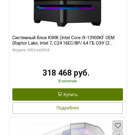
Системный блок KWIK (Intel Core i9-13900KF OEM
(Raptor Lake, Intel 7, C24 16EC/8P/ 64 ГБ ОЗУ (2
модуля)/ ASUS RTX5080 PROART OC 16GB GDDR7
Модель: KW-Live0064
256bit Type-C DP 2/ 512 ГБ SSD)
318 468 руб.
В наличии
Купить
Подробнее